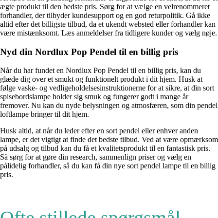
ægte produkt til den bedste pris. Sørg for at vælge en velrenommeret
forhandler, der tilbyder kundesupport og en god returpolitik. Gå ikke
altid efter det billigste tilbud, da et ukendt websted eller forhandler kan
være mistænksomt. Læs anmeldelser fra tidligere kunder og vælg nøje.
Nyd din Nordlux Pop Pendel til en billig pris
Når du har fundet en Nordlux Pop Pendel til en billig pris, kan du
glæde dig over et smukt og funktionelt produkt i dit hjem. Husk at
følge vaske- og vedligeholdelsesinstruktionerne for at sikre, at din sort
spisebordslampe holder sig smuk og fungerer godt i mange år
fremover. Nu kan du nyde belysningen og atmosfæren, som din pendel
loftlampe bringer til dit hjem.
Husk altid, at når du leder efter en sort pendel eller enhver anden
lampe, er det vigtigt at finde det bedste tilbud. Ved at være opmærksom
på udsalg og tilbud kan du få et kvalitetsprodukt til en fantastisk pris.
Så sørg for at gøre din research, sammenlign priser og vælg en
pålidelig forhandler, så du kan få din nye sort pendel lampe til en billig
pris.
Ofte stillede spørgsmål