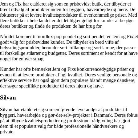
Jem og Fix har etableret sig som en prisbevidst butik, der tilbyder et
bredt udvalg af produkter inden for byggeri, havearbejde og mere. De
fokuserer på at levere kvalitetsprodukter til overkommelige priser. Med
flere butikker i hele landet er det let tilgængeligt for kunder at besøge
deres butikker og finde de produkter, de har brug for.
Når det kommer til nordlux pop pendel og sort pendel, er Jem og Fix et
godt valg for prisbevidste kunder. De tilbyder en bred vifte af
belysningsprodukter, herunder sort loftlampe og sort lampe, der passer
til forskellige stilarter og budgetter. Deres sortiment er kendt for at have
noget for enhver smag.
Kunder har ofte bemærket Jem og Fixs konkurrencedygtige priser og
evnen til at levere produkter af høj kvalitet. Deres venlige personale og
effektive service har også gjort dem populære blandt mange danskere,
der søger specifikke produkter til deres hjem og have.
Silvan
Silvan har etableret sig som en førende leverandør af produkter til
byggeri, havearbejde og gør-det-selv-projekter i Danmark. Deres fokus
på at tilbyde kvalitetsprodukter og professionel rådgivning har gjort
dem til et populært valg for både professionelle håndværkere og
private.