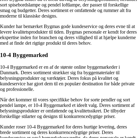
sort spisebordslampe og pendel loftlampe, der passer til forskellige
smag og budgetter. Deres sortiment er omfattende og rummer alt fra
moderne til klassiske designs.
Kunder har bemærket Bygmas gode kundeservice og deres evne til at
levere kvalitetsprodukter til tiden. Bygmas personale er kendt for deres
ekspertise inden for branchen og deres villighed til at hjælpe kunderne
med at finde det rigtige produkt til deres behov.
10-4 Byggemarked
10-4 Byggemarked er en af de største online byggemarkeder i
Danmark. Deres sortiment strækker sig fra byggematerialer til
belysningsprodukter og værktøjer. Deres fokus på kvalitet og
kundeservice har gjort dem til en populær destination for både private
og professionelle.
Når det kommer til vores specifikke behov for sorte pendler og sort
pendel lampe, er 10-4 Byggemarked et ideelt valg. Deres sortiment af
belysningsprodukter er omfattende og kvalitetssikret. De tilbyder
forskellige stilarter og designs til konkurrencedygtige priser.
Kunder roser 10-4 Byggemarked for deres hurtige levering, deres
brede sortiment og deres konkurrencedygtige priser. Deres
kundeservice er også bemærkelsesværdig, da deres personale er kendt