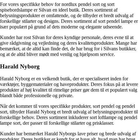
For vores specifikke behov for nordlux pendel sort og sort
spisebordslampe er Silvan en ideel butik. Deres sortiment af
belysningsprodukter er omfattende, og de tilbyder et bredt udvalg af
forskellige stilarter og designs. Deres sortiment af sort pendel lampe er
især populært på grund af dets moderne og elegante udseende.
Kunder har rost Silvan for deres kyndige personale, deres evne til at
give rådgivning og vejledning og deres kvalitetsprodukter. Mange har
bemærket, at de altid kan finde det, de har brug for i Silvans butikker,
og at de altid bliver mødt med venlig og hjælpsom service.
Harald Nyborg
Harald Nyborg er en velkendt butik, der er specialiseret inden for
værktøjer, byggematerialer og haveprodukter. Deres fokus på at levere
produkter af høj kvalitet til rimelige priser gør dem til et populært valg
blandt både professionelle og private.
Når det kommer til vores specifikke produkter, sort pendel og pendel
sort, tilbyder Harald Nyborg et bredt udvalg af belysningsprodukter til
forskellige behov. Deres sortiment inkluderer sort loftlampe og pendel
lampe sort, der passer til forskellige stilarter og prisklasser.
Kunder har bemærket Harald Nyborgs lave priser og brede udvalg af
produkter. Deres butikker er kendt for at have alt, hvad man har brug