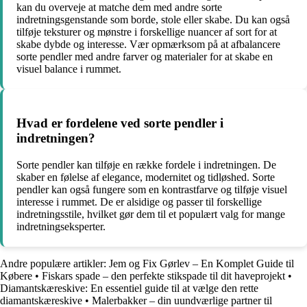
kan du overveje at matche dem med andre sorte
indretningsgenstande som borde, stole eller skabe. Du kan også
tilføje teksturer og mønstre i forskellige nuancer af sort for at
skabe dybde og interesse. Vær opmærksom på at afbalancere
sorte pendler med andre farver og materialer for at skabe en
visuel balance i rummet.
Hvad er fordelene ved sorte pendler i
indretningen?
Sorte pendler kan tilføje en række fordele i indretningen. De
skaber en følelse af elegance, modernitet og tidløshed. Sorte
pendler kan også fungere som en kontrastfarve og tilføje visuel
interesse i rummet. De er alsidige og passer til forskellige
indretningsstile, hvilket gør dem til et populært valg for mange
indretningseksperter.
Andre populære artikler:
Jem og Fix Gørlev – En Komplet Guide til
Købere
•
Fiskars spade – den perfekte stikspade til dit haveprojekt
•
Diamantskæreskive: En essentiel guide til at vælge den rette
diamantskæreskive
•
Malerbakker – din uundværlige partner til