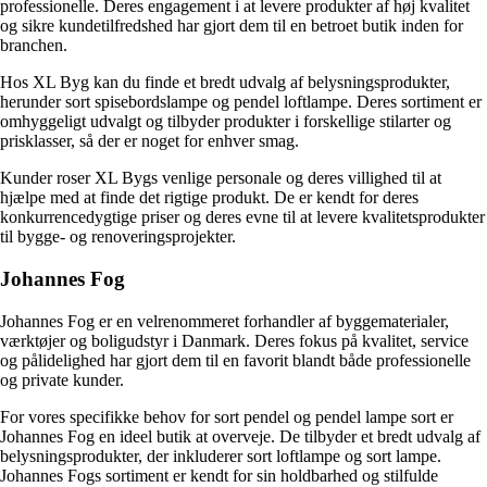
professionelle. Deres engagement i at levere produkter af høj kvalitet
og sikre kundetilfredshed har gjort dem til en betroet butik inden for
branchen.
Hos XL Byg kan du finde et bredt udvalg af belysningsprodukter,
herunder sort spisebordslampe og pendel loftlampe. Deres sortiment er
omhyggeligt udvalgt og tilbyder produkter i forskellige stilarter og
prisklasser, så der er noget for enhver smag.
Kunder roser XL Bygs venlige personale og deres villighed til at
hjælpe med at finde det rigtige produkt. De er kendt for deres
konkurrencedygtige priser og deres evne til at levere kvalitetsprodukter
til bygge- og renoveringsprojekter.
Johannes Fog
Johannes Fog er en velrenommeret forhandler af byggematerialer,
værktøjer og boligudstyr i Danmark. Deres fokus på kvalitet, service
og pålidelighed har gjort dem til en favorit blandt både professionelle
og private kunder.
For vores specifikke behov for sort pendel og pendel lampe sort er
Johannes Fog en ideel butik at overveje. De tilbyder et bredt udvalg af
belysningsprodukter, der inkluderer sort loftlampe og sort lampe.
Johannes Fogs sortiment er kendt for sin holdbarhed og stilfulde