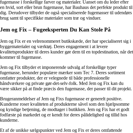
fugemasse i forskellige farver og materialer. Uanset om du leder efter
en hvid, sort eller brun fugemasse, har Bauhaus det perfekte produkt til
dig. Derudover tilbyder de også specialiserede fugemasser til udendørs
brug samt til specifikke materialer som træ og vinduer.
Jem og Fix – Fugeeksperten Du Kan Stole På
Jem og Fix er en velrenommeret butikskæde, der har specialiseret sig i
byggematerialer og værktøj. Deres engagement i at levere
kvalitetsprodukter til deres kunder gør dem til en topdestination, når det
kommer til fugemasse.
Jem og Fix tilbyder et imponerende udvalg af forskellige typer
fugemasse, herunder populære mærker som Tec 7. Deres sortiment
omfatter produkter, der er velegnede til både professionelle
håndværkere og private gør-det-selv-folk. Med Jem og Fix kan du
være sikker på at finde præcis den fugemasse, der passer til dit projekt.
Brugeranmeldelser af Jem og Fixs fugemasse er generelt positive.
Kunderne roser kvaliteten af produkterne såvel som den hjælpsomme
og kyndige betjening, de modtager i butikken. Jem og Fix har et godt
fodfæste på markedet og er kendt for deres pålidelighed og tillid hos
kunderne.
Et af de unikke sælgspunkter ved Jem og Fix er deres omfattende