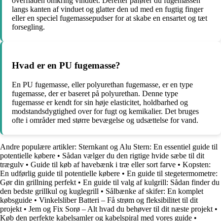
overfladen omkring vinduet. Derefter påfører du fugemassen
langs kanten af ​​vinduet og glatter den ud med en fugtig finger
eller en speciel fugemassepudser for at skabe en ensartet og tæt
forsegling.
Hvad er en PU fugemasse?
En PU fugemasse, eller polyurethan fugemasse, er en type
fugemasse, der er baseret på polyurethan. Denne type
fugemasse er kendt for sin høje elasticitet, holdbarhed og
modstandsdygtighed over for fugt og kemikalier. Det bruges
ofte i områder med større bevægelse og udsættelse for vand.
Andre populære artikler:
Sternkant og Alu Stern: En essentiel guide til
potentielle købere
•
Sådan vælger du den rigtige hvide sæbe til dit
trægulv
•
Guide til køb af havebænk i træ eller sort farve
•
Kopsten:
En udførlig guide til potentielle købere
•
En guide til stegetermometre:
Gør din grillning perfekt
•
En guide til valg af kulgrill: Sådan finder du
den bedste grillkul og kuglegrill
•
Sålbænke af skifer: En komplet
købsguide
•
Vinkelsliber Batteri – Få strøm og fleksibilitet til dit
projekt
•
Jem og Fix Sorø – Alt hvad du behøver til dit næste projekt
•
Køb den perfekte kabelsamler og kabelspiral med vores guide
•