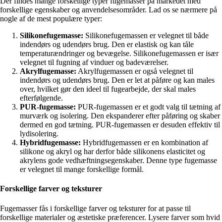
Der findes mange forskellige typer fugemasser på markedet med
forskellige egenskaber og anvendelsesområder. Lad os se nærmere på
nogle af de mest populære typer:
Silikonefugemasse:
Silikonefugemassen er velegnet til både
indendørs og udendørs brug. Den er elastisk og kan tåle
temperaturændringer og bevægelse. Silikonefugemassen er især
velegnet til fugning af vinduer og badeværelser.
Akrylfugemasse:
Akrylfugemassen er også velegnet til
indendørs og udendørs brug. Den er let at påføre og kan males
over, hvilket gør den ideel til fugearbejde, der skal males
efterfølgende.
PUR-fugemasse:
PUR-fugemassen er et godt valg til tætning af
murværk og isolering. Den ekspanderer efter påføring og skaber
dermed en god tætning. PUR-fugemassen er desuden effektiv til
lydisolering.
Hybridfugemasse:
Hybridfugemassen er en kombination af
silikone og akryl og har derfor både silikonens elasticitet og
akrylens gode vedhæftningsegenskaber. Denne type fugemasse
er velegnet til mange forskellige formål.
Forskellige farver og teksturer
Fugemasser fås i forskellige farver og teksturer for at passe til
forskellige materialer og æstetiske præferencer. Lysere farver som hvid