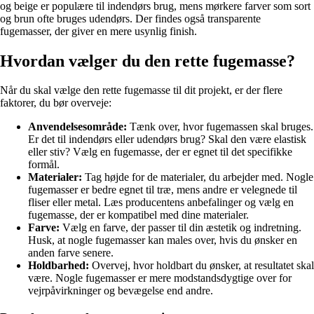
og beige er populære til indendørs brug, mens mørkere farver som sort
og brun ofte bruges udendørs. Der findes også transparente
fugemasser, der giver en mere usynlig finish.
Hvordan vælger du den rette fugemasse?
Når du skal vælge den rette fugemasse til dit projekt, er der flere
faktorer, du bør overveje:
Anvendelsesområde:
Tænk over, hvor fugemassen skal bruges.
Er det til indendørs eller udendørs brug? Skal den være elastisk
eller stiv? Vælg en fugemasse, der er egnet til det specifikke
formål.
Materialer:
Tag højde for de materialer, du arbejder med. Nogle
fugemasser er bedre egnet til træ, mens andre er velegnede til
fliser eller metal. Læs producentens anbefalinger og vælg en
fugemasse, der er kompatibel med dine materialer.
Farve:
Vælg en farve, der passer til din æstetik og indretning.
Husk, at nogle fugemasser kan males over, hvis du ønsker en
anden farve senere.
Holdbarhed:
Overvej, hvor holdbart du ønsker, at resultatet skal
være. Nogle fugemasser er mere modstandsdygtige over for
vejrpåvirkninger og bevægelse end andre.