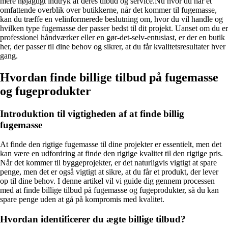
mere nøjagtigt indtryk af deres tilbud og service.Nu hvor du har et
omfattende overblik over butikkerne, når det kommer til fugemasse,
kan du træffe en velinformerede beslutning om, hvor du vil handle og
hvilken type fugemasse der passer bedst til dit projekt. Uanset om du er
professionel håndværker eller en gør-det-selv-entusiast, er der en butik
her, der passer til dine behov og sikrer, at du får kvalitetsresultater hver
gang.
Hvordan finde billige tilbud på fugemasse
og fugeprodukter
Introduktion til vigtigheden af at finde billig
fugemasse
At finde den rigtige fugemasse til dine projekter er essentielt, men det
kan være en udfordring at finde den rigtige kvalitet til den rigtige pris.
Når det kommer til byggeprojekter, er det naturligvis vigtigt at spare
penge, men det er også vigtigt at sikre, at du får et produkt, der lever
op til dine behov. I denne artikel vil vi guide dig gennem processen
med at finde billige tilbud på fugemasse og fugeprodukter, så du kan
spare penge uden at gå på kompromis med kvalitet.
Hvordan identificerer du ægte billige tilbud?