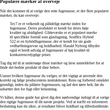
Populære mærker at overveje
Når det kommer til at vælge den rette fugemasse, er der flere populære
mærker, du kan overveje:
Tec7 er et velkendt og pålideligt mærke inden for
fugemasse. Deres produkter er kendt for deres høje
kvalitet og alsidighed. Glittevæske er et populært mærke
til specifikke formål som glasfugning. Sealflex Hybrid
522 er en hybridfugemasse, der er kendt for sin gode
vedhæftningsevne og holdbarhed. Harald Nyborg tilbyder
også et bredt udvalg af fugemasser af høj kvalitet til
konkurrencedygtige priser.
Tag dig tid til at undersøge disse mærker og læse anmeldelser for at
finde det bedste produkt til dine behov.
Uanset hvilken fugemasse du vælger, er det vigtigt at anvende den
korrekt og følge producentens instruktioner. Rens og forbered området
grundigt, inden du påfører fugemassen, og lad den tørre helt, før du
udsætter den for fugt eller belastning.
Vi håber, denne guide har givet dig den nødvendige indsigt til at vælge
den rigtige fugemasse til dit næste projekt. Ved at træffe en informeret
beslutning kan du sikre, at resultatet bliver holdbart og tilfredsstillende.