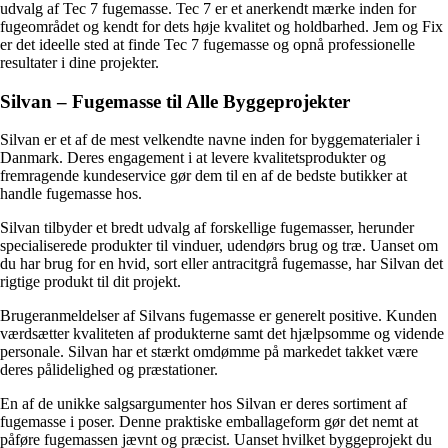
udvalg af Tec 7 fugemasse. Tec 7 er et anerkendt mærke inden for
fugeområdet og kendt for dets høje kvalitet og holdbarhed. Jem og Fix
er det ideelle sted at finde Tec 7 fugemasse og opnå professionelle
resultater i dine projekter.
Silvan – Fugemasse til Alle Byggeprojekter
Silvan er et af de mest velkendte navne inden for byggematerialer i
Danmark. Deres engagement i at levere kvalitetsprodukter og
fremragende kundeservice gør dem til en af de bedste butikker at
handle fugemasse hos.
Silvan tilbyder et bredt udvalg af forskellige fugemasser, herunder
specialiserede produkter til vinduer, udendørs brug og træ. Uanset om
du har brug for en hvid, sort eller antracitgrå fugemasse, har Silvan det
rigtige produkt til dit projekt.
Brugeranmeldelser af Silvans fugemasse er generelt positive. Kunden
værdsætter kvaliteten af produkterne samt det hjælpsomme og vidende
personale. Silvan har et stærkt omdømme på markedet takket være
deres pålidelighed og præstationer.
En af de unikke salgsargumenter hos Silvan er deres sortiment af
fugemasse i poser. Denne praktiske emballageform gør det nemt at
påføre fugemassen jævnt og præcist. Uanset hvilket byggeprojekt du