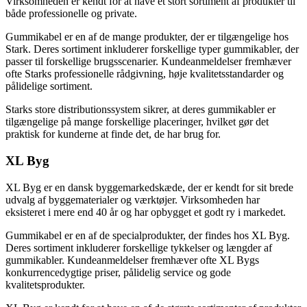
Virksomheden er kendt for at have et stort sortiment af produkter til
både professionelle og private.
Gummikabel er en af de mange produkter, der er tilgængelige hos
Stark. Deres sortiment inkluderer forskellige typer gummikabler, der
passer til forskellige brugsscenarier. Kundeanmeldelser fremhæver
ofte Starks professionelle rådgivning, høje kvalitetsstandarder og
pålidelige sortiment.
Starks store distributionssystem sikrer, at deres gummikabler er
tilgængelige på mange forskellige placeringer, hvilket gør det
praktisk for kunderne at finde det, de har brug for.
XL Byg
XL Byg er en dansk byggemarkedskæde, der er kendt for sit brede
udvalg af byggematerialer og værktøjer. Virksomheden har
eksisteret i mere end 40 år og har opbygget et godt ry i markedet.
Gummikabel er en af de specialprodukter, der findes hos XL Byg.
Deres sortiment inkluderer forskellige tykkelser og længder af
gummikabler. Kundeanmeldelser fremhæver ofte XL Bygs
konkurrencedygtige priser, pålidelig service og gode
kvalitetsprodukter.