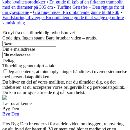
købe kvalitetsprodukter
•
En guide til køb af en firkantet trampolin
med en diameter på 305 cm
•
Turfline Græsfrø – Den rigtige frø til
din græsplæne
•
Grå fugemasse: En omfattende guide til dit køb
•
Vandskuring af vægge: En omfattende guide til at vælge og udføre
vandskuring
Få nyt fra os – tilmeld dig nyhedsbrevet
Gode tips. Ingen spam. Bare brugbar viden – gratis.
Din e-mailadresse
Deltag
Tilmelding gennemført – tak
Jeg accepterer, at mine oplysninger håndteres i overensstemmelse
med persondatapolitikken.
Du bliver en del af vores mailliste, når du tilmelder dig, og det
indebærer, at du accepterer vores brugervilkår og persondatapolitik.
Du kan naturligvis afmelde dig når som helst.
Lær os at kende
Byg Den
Byg Den
Hos Byg Den brænder vi for at dele viden om byggeri, renovering
og alt, hvad der hører til. Vi er mere end blot et medie; vi er en