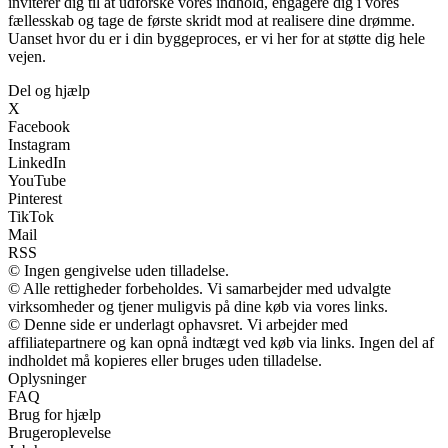
inviterer dig til at udforske vores indhold, engagere dig i vores
fællesskab og tage de første skridt mod at realisere dine drømme.
Uanset hvor du er i din byggeproces, er vi her for at støtte dig hele
vejen.
Del og hjælp
X
Facebook
Instagram
LinkedIn
YouTube
Pinterest
TikTok
Mail
RSS
© Ingen gengivelse uden tilladelse.
© Alle rettigheder forbeholdes. Vi samarbejder med udvalgte
virksomheder og tjener muligvis på dine køb via vores links.
© Denne side er underlagt ophavsret. Vi arbejder med
affiliatepartnere og kan opnå indtægt ved køb via links. Ingen del af
indholdet må kopieres eller bruges uden tilladelse.
Oplysninger
FAQ
Brug for hjælp
Brugeroplevelse