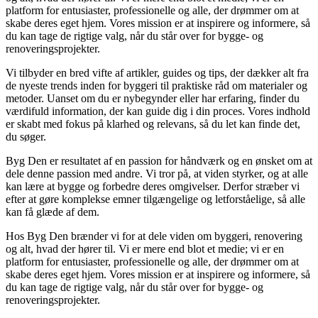
platform for entusiaster, professionelle og alle, der drømmer om at
skabe deres eget hjem. Vores mission er at inspirere og informere, så
du kan tage de rigtige valg, når du står over for bygge- og
renoveringsprojekter.
Vi tilbyder en bred vifte af artikler, guides og tips, der dækker alt fra
de nyeste trends inden for byggeri til praktiske råd om materialer og
metoder. Uanset om du er nybegynder eller har erfaring, finder du
værdifuld information, der kan guide dig i din proces. Vores indhold
er skabt med fokus på klarhed og relevans, så du let kan finde det,
du søger.
Byg Den er resultatet af en passion for håndværk og en ønsket om at
dele denne passion med andre. Vi tror på, at viden styrker, og at alle
kan lære at bygge og forbedre deres omgivelser. Derfor stræber vi
efter at gøre komplekse emner tilgængelige og letforståelige, så alle
kan få glæde af dem.
Hos Byg Den brænder vi for at dele viden om byggeri, renovering
og alt, hvad der hører til. Vi er mere end blot et medie; vi er en
platform for entusiaster, professionelle og alle, der drømmer om at
skabe deres eget hjem. Vores mission er at inspirere og informere, så
du kan tage de rigtige valg, når du står over for bygge- og
renoveringsprojekter.