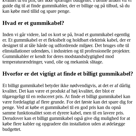
kvalitet til en pris, der ikke sprænger budgettet. I denne artikel vil vi
guide dig til at finde gummikabler, der er billige og på tilbud, så du
kan købe med tillid og spare penge.
Hvad er et gummikabel?
Inden vi går videre, lad os kort se på, hvad et gummikabel egentlig
er. Et gummikabel er et fleksibelt og holdbart elektrisk kabel, der er
designet til at tåle hårde og udfordrende miljøer. Det bruges ofte til
elinstallationer udendørs, i industrien og til professionelle projekter.
Gummikabler er kendt for deres modstandsdygtighed mod
temperaturændringer, vand, olie og mekanisk slitage.
Hvorfor er det vigtigt at finde et billigt gummikabel?
Et billigt gummikabel betyder ikke nødvendigvis, at det er af dårlig
kvalitet. Det kan være et produkt af høj kvalitet, der blot er
tilgængeligt til en reduceret pris. At finde et billigt gummikabel kan
være fordelagtigt af flere grunde. For det første kan det spare dig for
penge. Ved at købe et gummikabel til en god pris kan du opnå
samme funktionalitet som et dyrere kabel, men til en lavere pris.
Derudover kan et billigt gummikabel også give dig mulighed for at
købe flere kabler og opgradere din installation uden at ødelægge
budgettet.