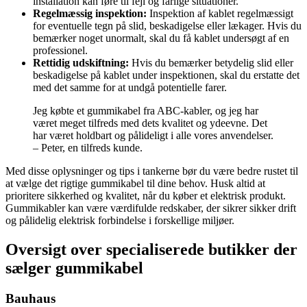
installation kan føre til fejl og farlige situationer.
Regelmæssig inspektion:
Inspektion af kablet regelmæssigt
for eventuelle tegn på slid, beskadigelse eller lækager. Hvis du
bemærker noget unormalt, skal du få kablet undersøgt af en
professionel.
Rettidig udskiftning:
Hvis du bemærker betydelig slid eller
beskadigelse på kablet under inspektionen, skal du erstatte det
med det samme for at undgå potentielle farer.
Jeg købte et gummikabel fra ABC-kabler, og jeg har
været meget tilfreds med dets kvalitet og ydeevne. Det
har været holdbart og pålideligt i alle vores anvendelser.
– Peter, en tilfreds kunde.
Med disse oplysninger og tips i tankerne bør du være bedre rustet til
at vælge det rigtige gummikabel til dine behov. Husk altid at
prioritere sikkerhed og kvalitet, når du køber et elektrisk produkt.
Gummikabler kan være værdifulde redskaber, der sikrer sikker drift
og pålidelig elektrisk forbindelse i forskellige miljøer.
Oversigt over specialiserede butikker der
sælger gummikabel
Bauhaus