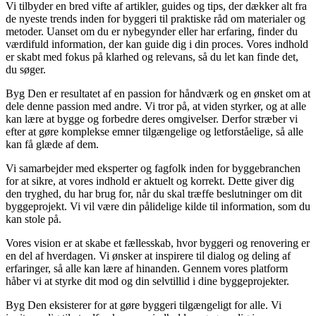
Vi tilbyder en bred vifte af artikler, guides og tips, der dækker alt fra
de nyeste trends inden for byggeri til praktiske råd om materialer og
metoder. Uanset om du er nybegynder eller har erfaring, finder du
værdifuld information, der kan guide dig i din proces. Vores indhold
er skabt med fokus på klarhed og relevans, så du let kan finde det,
du søger.
Byg Den er resultatet af en passion for håndværk og en ønsket om at
dele denne passion med andre. Vi tror på, at viden styrker, og at alle
kan lære at bygge og forbedre deres omgivelser. Derfor stræber vi
efter at gøre komplekse emner tilgængelige og letforståelige, så alle
kan få glæde af dem.
Vi samarbejder med eksperter og fagfolk inden for byggebranchen
for at sikre, at vores indhold er aktuelt og korrekt. Dette giver dig
den tryghed, du har brug for, når du skal træffe beslutninger om dit
byggeprojekt. Vi vil være din pålidelige kilde til information, som du
kan stole på.
Vores vision er at skabe et fællesskab, hvor byggeri og renovering er
en del af hverdagen. Vi ønsker at inspirere til dialog og deling af
erfaringer, så alle kan lære af hinanden. Gennem vores platform
håber vi at styrke dit mod og din selvtillid i dine byggeprojekter.
Byg Den eksisterer for at gøre byggeri tilgængeligt for alle. Vi