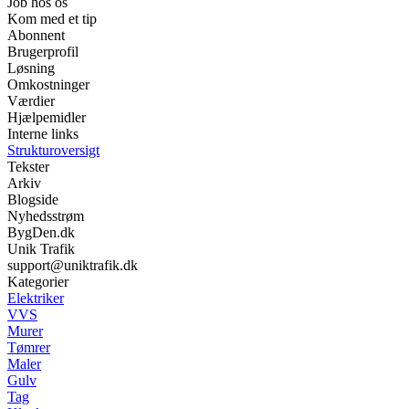
Job hos os
Kom med et tip
Abonnent
Brugerprofil
Løsning
Omkostninger
Værdier
Hjælpemidler
Interne links
Strukturoversigt
Tekster
Arkiv
Blogside
Nyhedsstrøm
BygDen.dk
Unik Trafik
support@uniktrafik.dk
Kategorier
Elektriker
VVS
Murer
Tømrer
Maler
Gulv
Tag