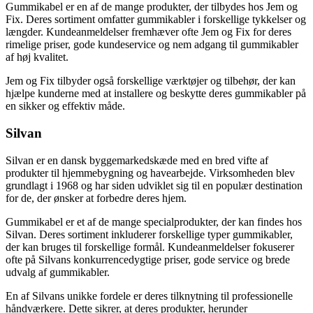
Gummikabel er en af de mange produkter, der tilbydes hos Jem og
Fix. Deres sortiment omfatter gummikabler i forskellige tykkelser og
længder. Kundeanmeldelser fremhæver ofte Jem og Fix for deres
rimelige priser, gode kundeservice og nem adgang til gummikabler
af høj kvalitet.
Jem og Fix tilbyder også forskellige værktøjer og tilbehør, der kan
hjælpe kunderne med at installere og beskytte deres gummikabler på
en sikker og effektiv måde.
Silvan
Silvan er en dansk byggemarkedskæde med en bred vifte af
produkter til hjemmebygning og havearbejde. Virksomheden blev
grundlagt i 1968 og har siden udviklet sig til en populær destination
for de, der ønsker at forbedre deres hjem.
Gummikabel er et af de mange specialprodukter, der kan findes hos
Silvan. Deres sortiment inkluderer forskellige typer gummikabler,
der kan bruges til forskellige formål. Kundeanmeldelser fokuserer
ofte på Silvans konkurrencedygtige priser, gode service og brede
udvalg af gummikabler.
En af Silvans unikke fordele er deres tilknytning til professionelle
håndværkere. Dette sikrer, at deres produkter, herunder