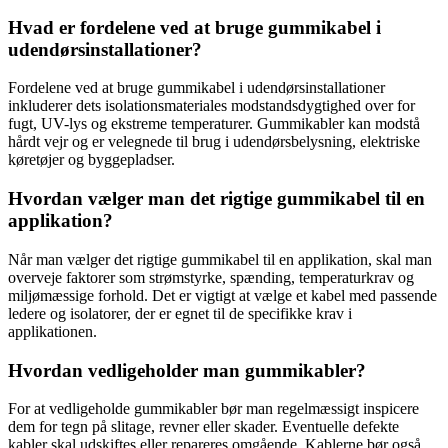
Hvad er fordelene ved at bruge gummikabel i
udendørsinstallationer?
Fordelene ved at bruge gummikabel i udendørsinstallationer
inkluderer dets isolationsmateriales modstandsdygtighed over for
fugt, UV-lys og ekstreme temperaturer. Gummikabler kan modstå
hårdt vejr og er velegnede til brug i udendørsbelysning, elektriske
køretøjer og byggepladser.
Hvordan vælger man det rigtige gummikabel til en
applikation?
Når man vælger det rigtige gummikabel til en applikation, skal man
overveje faktorer som strømstyrke, spænding, temperaturkrav og
miljømæssige forhold. Det er vigtigt at vælge et kabel med passende
ledere og isolatorer, der er egnet til de specifikke krav i
applikationen.
Hvordan vedligeholder man gummikabler?
For at vedligeholde gummikabler bør man regelmæssigt inspicere
dem for tegn på slitage, revner eller skader. Eventuelle defekte
kabler skal udskiftes eller repareres omgående. Kablerne bør også