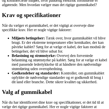
og kommercielle miljøer, hvor pålidelig elektrisk forbindelse er
afgørende. Men hvordan vælger man det rigtige gummikabel?
Krav og specifikationer
Når du vælger et gummikabel, er det vigtigt at overveje dine
specifikke krav. Her er nogle vigtige faktorer:
Miljøets betingelser:
Tænk over, hvor gummikablet vil blive
brugt. Er der ekstreme temperaturer eller kemikalier, der kan
påvirke kablet? Sørg for at vælge et kabel, der kan modstå de
betingelser, det vil blive udsat for.
Belastning og strømstyrke:
Overvej den forventede
belastning og strømstyrke på kablet. Sørg for at vælge et kabel
med passende ledertykkelse til at håndtere den nødvendige
strømføring uden overophedning.
Godkendelser og standarder:
Kontroller, om gummikablet
opfylder de nødvendige standarder og er godkendt til brug i
dit land eller branche. Dette sikrer kvalitet og sikkerhed.
Valg af gummikabel
Når du har identificeret dine krav og specifikationer, er det tid til at
vælge det rigtige gummikabel. Her er nogle vigtige faktorer at