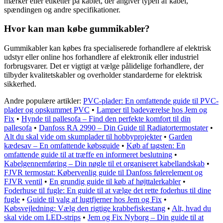
mærker eller etiketter på kablet, der angiver typen af kabel,
spændingen og andre specifikationer.
Hvor kan man købe gummikabler?
Gummikabler kan købes fra specialiserede forhandlere af elektrisk
udstyr eller online hos forhandlere af elektronik eller industriel
forbrugsvarer. Det er vigtigt at vælge pålidelige forhandlere, der
tilbyder kvalitetskabler og overholder standarderne for elektrisk
sikkerhed.
Andre populære artikler:
PVC-plader: En omfattende guide til PVC-
plader og opskummet PVC
•
Lamper til badeværelse hos Jem og
Fix
•
Hynde til pallesofa – Find den perfekte komfort til din
pallesofa
•
Danfoss RA 2990 – Din Guide til Radiatortermostater
•
Alt du skal vide om skumplader til hobbyprojekter
•
Garden
kædesav – En omfattende købsguide
•
Køb af tagsten: En
omfattende guide til at træffe en informeret beslutning
•
Kabelgennemføring – Din nøgle til et organiseret kabellandskab
•
FJVR termostat: Købervenlig guide til Danfoss følerelement og
FJVR ventil
•
En grundig guide til køb af højttalerkabler
•
Foderhuse til fugle: En guide til at vælge det rette foderhus til dine
fugle
•
Guide til valg af lugtfjerner hos Jem og Fix
•
Købsvejledning: Vælg den rigtige krabbefiskestang
•
Alt, hvad du
skal vide om LED-strips
•
Jem og Fix Nyborg – Din guide til at