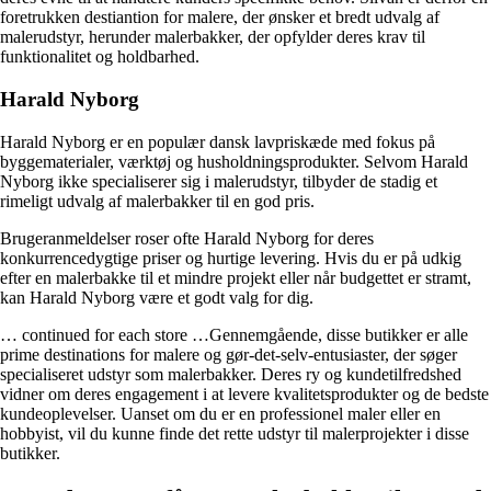
foretrukken destiantion for malere, der ønsker et bredt udvalg af
malerudstyr, herunder malerbakker, der opfylder deres krav til
funktionalitet og holdbarhed.
Harald Nyborg
Harald Nyborg er en populær dansk lavpriskæde med fokus på
byggematerialer, værktøj og husholdningsprodukter. Selvom Harald
Nyborg ikke specialiserer sig i malerudstyr, tilbyder de stadig et
rimeligt udvalg af malerbakker til en god pris.
Brugeranmeldelser roser ofte Harald Nyborg for deres
konkurrencedygtige priser og hurtige levering. Hvis du er på udkig
efter en malerbakke til et mindre projekt eller når budgettet er stramt,
kan Harald Nyborg være et godt valg for dig.
… continued for each store …Gennemgående, disse butikker er alle
prime destinations for malere og gør-det-selv-entusiaster, der søger
specialiseret udstyr som malerbakker. Deres ry og kundetilfredshed
vidner om deres engagement i at levere kvalitetsprodukter og de bedste
kundeoplevelser. Uanset om du er en professionel maler eller en
hobbyist, vil du kunne finde det rette udstyr til malerprojekter i disse
butikker.