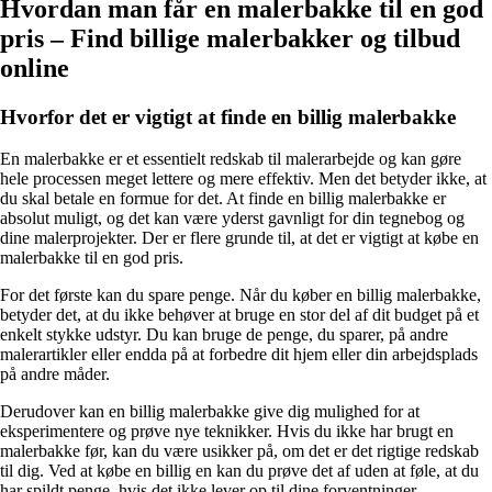
Hvordan man får en malerbakke til en god
pris – Find billige malerbakker og tilbud
online
Hvorfor det er vigtigt at finde en billig malerbakke
En malerbakke er et essentielt redskab til malerarbejde og kan gøre
hele processen meget lettere og mere effektiv. Men det betyder ikke, at
du skal betale en formue for det. At finde en billig malerbakke er
absolut muligt, og det kan være yderst gavnligt for din tegnebog og
dine malerprojekter. Der er flere grunde til, at det er vigtigt at købe en
malerbakke til en god pris.
For det første kan du spare penge. Når du køber en billig malerbakke,
betyder det, at du ikke behøver at bruge en stor del af dit budget på et
enkelt stykke udstyr. Du kan bruge de penge, du sparer, på andre
malerartikler eller endda på at forbedre dit hjem eller din arbejdsplads
på andre måder.
Derudover kan en billig malerbakke give dig mulighed for at
eksperimentere og prøve nye teknikker. Hvis du ikke har brugt en
malerbakke før, kan du være usikker på, om det er det rigtige redskab
til dig. Ved at købe en billig en kan du prøve det af uden at føle, at du
har spildt penge, hvis det ikke lever op til dine forventninger.