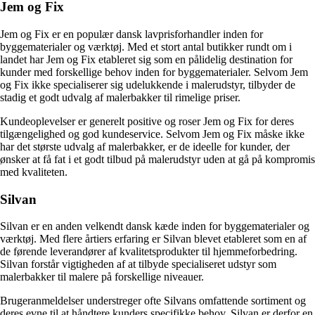
Jem og Fix
Jem og Fix er en populær dansk lavprisforhandler inden for
byggematerialer og værktøj. Med et stort antal butikker rundt om i
landet har Jem og Fix etableret sig som en pålidelig destination for
kunder med forskellige behov inden for byggematerialer. Selvom Jem
og Fix ikke specialiserer sig udelukkende i malerudstyr, tilbyder de
stadig et godt udvalg af malerbakker til rimelige priser.
Kundeoplevelser er generelt positive og roser Jem og Fix for deres
tilgængelighed og god kundeservice. Selvom Jem og Fix måske ikke
har det største udvalg af malerbakker, er de ideelle for kunder, der
ønsker at få fat i et godt tilbud på malerudstyr uden at gå på kompromis
med kvaliteten.
Silvan
Silvan er en anden velkendt dansk kæde inden for byggematerialer og
værktøj. Med flere årtiers erfaring er Silvan blevet etableret som en af
de førende leverandører af kvalitetsprodukter til hjemmeforbedring.
Silvan forstår vigtigheden af at tilbyde specialiseret udstyr som
malerbakker til malere på forskellige niveauer.
Brugeranmeldelser understreger ofte Silvans omfattende sortiment og
deres evne til at håndtere kunders specifikke behov. Silvan er derfor en