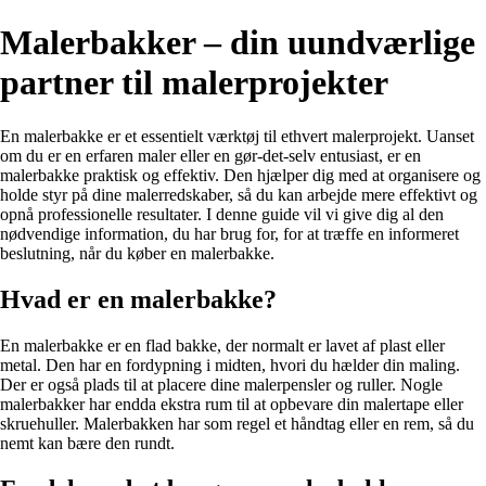
Malerbakker – din uundværlige
partner til malerprojekter
En malerbakke er et essentielt værktøj til ethvert malerprojekt. Uanset
om du er en erfaren maler eller en gør-det-selv entusiast, er en
malerbakke praktisk og effektiv. Den hjælper dig med at organisere og
holde styr på dine malerredskaber, så du kan arbejde mere effektivt og
opnå professionelle resultater. I denne guide vil vi give dig al den
nødvendige information, du har brug for, for at træffe en informeret
beslutning, når du køber en malerbakke.
Hvad er en malerbakke?
En malerbakke er en flad bakke, der normalt er lavet af plast eller
metal. Den har en fordypning i midten, hvori du hælder din maling.
Der er også plads til at placere dine malerpensler og ruller. Nogle
malerbakker har endda ekstra rum til at opbevare din malertape eller
skruehuller. Malerbakken har som regel et håndtag eller en rem, så du
nemt kan bære den rundt.