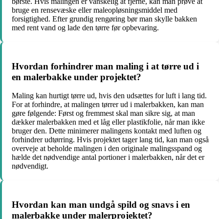
børste. Hvis malingen er vanskelig at fjerne, kan man prøve at
bruge en rensevæske eller maleopløsningsmiddel med
forsigtighed. Efter grundig rengøring bør man skylle bakken
med rent vand og lade den tørre før opbevaring.
Hvordan forhindrer man maling i at tørre ud i
en malerbakke under projektet?
Maling kan hurtigt tørre ud, hvis den udsættes for luft i lang tid.
For at forhindre, at malingen tørrer ud i malerbakken, kan man
gøre følgende: Først og fremmest skal man sikre sig, at man
dækker malerbakken med et låg eller plastikfolie, når man ikke
bruger den. Dette minimerer malingens kontakt med luften og
forhindrer udtørring. Hvis projektet tager lang tid, kan man også
overveje at beholde malingen i den originale malingsspand og
hælde det nødvendige antal portioner i malerbakken, når det er
nødvendigt.
Hvordan kan man undgå spild og snavs i en
malerbakke under malerprojektet?