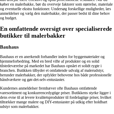
køber en malerbakke, bør du overveje faktorer som størrelse, materiale
og eventuelle ekstra funktioner. Undersøg forskellige muligheder, læs
anmeldelser og vælg den malerbakke, der passer bedst til dine behov
og budget.
En omfattende oversigt over specialiserede
butikker til malerbakker
Bauhaus
Bauhaus er en anerkendt forhandler inden for byggematerialer og
hjemmeforbedring. Med en bred vifte af produkter og en solid
tilstedeværelse på markedet har Bauhaus opnået et solidt rygte i
branchen. Butikken tilbyder et omfattende udvalg af malerudstyr,
herunder malerbakker, der opfylder behovene hos både professionelle
håndværkere og gør-det-selv-entusiaster.
Kundernes anmeldelser fremhæver ofte Bauhaus omfattende
varesortiment og konkurrencedygtige priser. Butikkens styrke ligger i
dens evne til at levere kvalitetsprodukter til fordelagtige priser, hvilket
tiltrækker mange malere og DIY-entusiaster på udkig efter holdbart
udstyr som malerbakker.