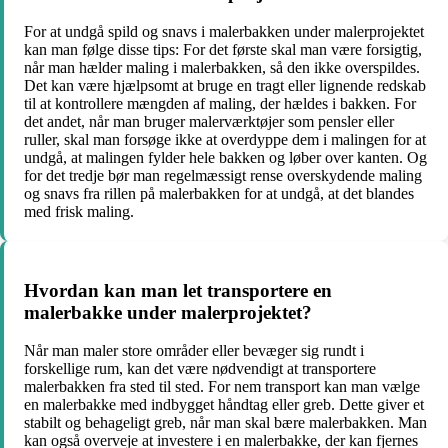
For at undgå spild og snavs i malerbakken under malerprojektet
kan man følge disse tips: For det første skal man være forsigtig,
når man hælder maling i malerbakken, så den ikke overspildes.
Det kan være hjælpsomt at bruge en tragt eller lignende redskab
til at kontrollere mængden af maling, der hældes i bakken. For
det andet, når man bruger malerværktøjer som pensler eller
ruller, skal man forsøge ikke at overdyppe dem i malingen for at
undgå, at malingen fylder hele bakken og løber over kanten. Og
for det tredje bør man regelmæssigt rense overskydende maling
og snavs fra rillen på malerbakken for at undgå, at det blandes
med frisk maling.
Hvordan kan man let transportere en
malerbakke under malerprojektet?
Når man maler store områder eller bevæger sig rundt i
forskellige rum, kan det være nødvendigt at transportere
malerbakken fra sted til sted. For nem transport kan man vælge
en malerbakke med indbygget håndtag eller greb. Dette giver et
stabilt og behageligt greb, når man skal bære malerbakken. Man
kan også overveje at investere i en malerbakke, der kan fjernes