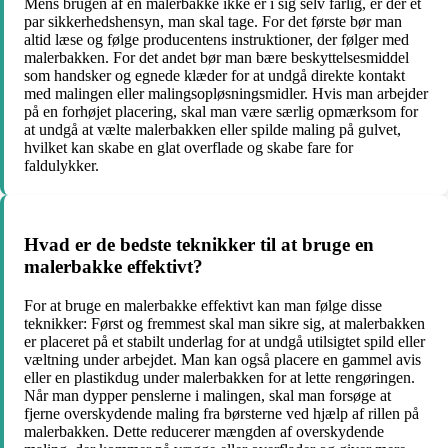
Mens brugen af ​​en malerbakke ikke er i sig selv farlig, er der et
par sikkerhedshensyn, man skal tage. For det første bør man
altid læse og følge producentens instruktioner, der følger med
malerbakken. For det andet bør man bære beskyttelsesmiddel
som handsker og egnede klæder for at undgå direkte kontakt
med malingen eller malingsopløsningsmidler. Hvis man arbejder
på en forhøjet placering, skal man være særlig opmærksom for
at undgå at vælte malerbakken eller spilde maling på gulvet,
hvilket kan skabe en glat overflade og skabe fare for
faldulykker.
Hvad er de bedste teknikker til at bruge en
malerbakke effektivt?
For at bruge en malerbakke effektivt kan man følge disse
teknikker: Først og fremmest skal man sikre sig, at malerbakken
er placeret på et stabilt underlag for at undgå utilsigtet spild eller
væltning under arbejdet. Man kan også placere en gammel avis
eller en plastikdug under malerbakken for at lette rengøringen.
Når man dypper penslerne i malingen, skal man forsøge at
fjerne overskydende maling fra børsterne ved hjælp af rillen på
malerbakken. Dette reducerer mængden af overskydende