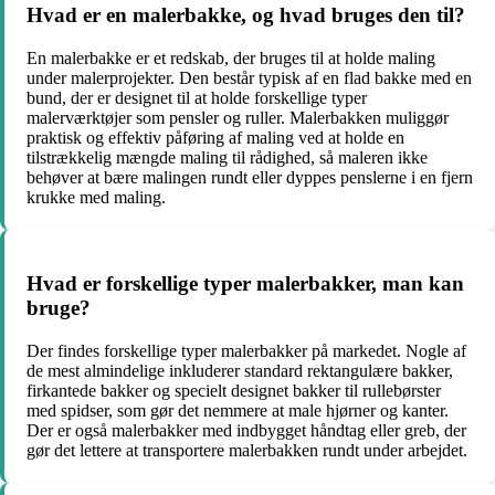
Hvad er en malerbakke, og hvad bruges den til?
En malerbakke er et redskab, der bruges til at holde maling
under malerprojekter. Den består typisk af en flad bakke med en
bund, der er designet til at holde forskellige typer
malerværktøjer som pensler og ruller. Malerbakken muliggør
praktisk og effektiv påføring af maling ved at holde en
tilstrækkelig mængde maling til rådighed, så maleren ikke
behøver at bære malingen rundt eller dyppes penslerne i en fjern
krukke med maling.
Hvad er forskellige typer malerbakker, man kan
bruge?
Der findes forskellige typer malerbakker på markedet. Nogle af
de mest almindelige inkluderer standard rektangulære bakker,
firkantede bakker og specielt designet bakker til rullebørster
med spidser, som gør det nemmere at male hjørner og kanter.
Der er også malerbakker med indbygget håndtag eller greb, der
gør det lettere at transportere malerbakken rundt under arbejdet.