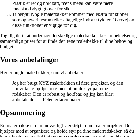
Plastik er let og holdbart, mens metal kan være mere
modstandsdygtigt over for slid.
Tilbehør: Nogle malerbakker kommer med ekstra funktioner
som opbevaringsrum eller aftagelige indsatsstykker. Overvej om
disse funktioner er vigtige for dig.
Tag dig tid til at undersøge forskellige malerbakker, læs anmeldelser og
sammenlign priser for at finde den rette malerbakke til dine behov og
budget.
Vores anbefalinger
Her er nogle malerbakker, som vi anbefaler:
Jeg har brugt XYZ malerbakken til flere projekter, og den
har virkelig hjulpet mig med at holde styr på mine
redskaber. Den er robust og holdbar, og jeg kan klart
anbefale den. – Peter, erfaren maler.
Opsummering
En malerbakke er et uundværligt værktøj til dine malerprojekter. Den
hjælper med at organisere og holde styr på dine malerredskaber, så du
kan arbejde mere effektivt og opnå professionelle resultater. Når du