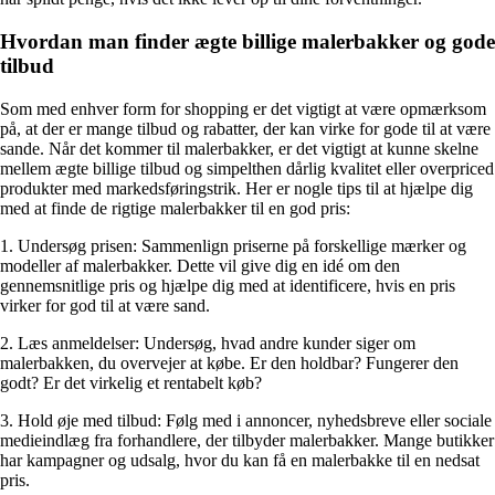
Hvordan man finder ægte billige malerbakker og gode
tilbud
Som med enhver form for shopping er det vigtigt at være opmærksom
på, at der er mange tilbud og rabatter, der kan virke for gode til at være
sande. Når det kommer til malerbakker, er det vigtigt at kunne skelne
mellem ægte billige tilbud og simpelthen dårlig kvalitet eller overpriced
produkter med markedsføringstrik. Her er nogle tips til at hjælpe dig
med at finde de rigtige malerbakker til en god pris:
1. Undersøg prisen: Sammenlign priserne på forskellige mærker og
modeller af malerbakker. Dette vil give dig en idé om den
gennemsnitlige pris og hjælpe dig med at identificere, hvis en pris
virker for god til at være sand.
2. Læs anmeldelser: Undersøg, hvad andre kunder siger om
malerbakken, du overvejer at købe. Er den holdbar? Fungerer den
godt? Er det virkelig et rentabelt køb?
3. Hold øje med tilbud: Følg med i annoncer, nyhedsbreve eller sociale
medieindlæg fra forhandlere, der tilbyder malerbakker. Mange butikker
har kampagner og udsalg, hvor du kan få en malerbakke til en nedsat
pris.