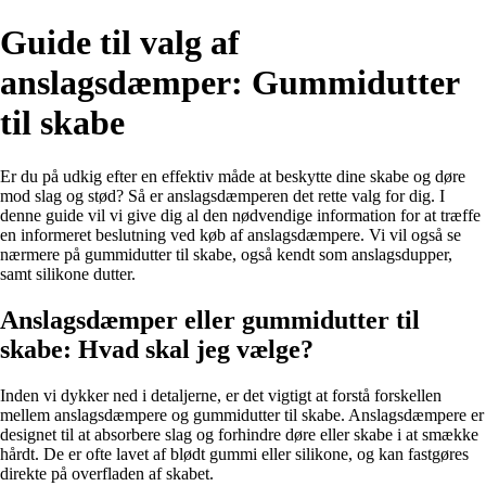
Guide til valg af
anslagsdæmper: Gummidutter
til skabe
Er du på udkig efter en effektiv måde at beskytte dine skabe og døre
mod slag og stød? Så er anslagsdæmperen det rette valg for dig. I
denne guide vil vi give dig al den nødvendige information for at træffe
en informeret beslutning ved køb af anslagsdæmpere. Vi vil også se
nærmere på gummidutter til skabe, også kendt som anslagsdupper,
samt silikone dutter.
Anslagsdæmper eller gummidutter til
skabe: Hvad skal jeg vælge?
Inden vi dykker ned i detaljerne, er det vigtigt at forstå forskellen
mellem anslagsdæmpere og gummidutter til skabe. Anslagsdæmpere er
designet til at absorbere slag og forhindre døre eller skabe i at smække
hårdt. De er ofte lavet af blødt gummi eller silikone, og kan fastgøres
direkte på overfladen af skabet.