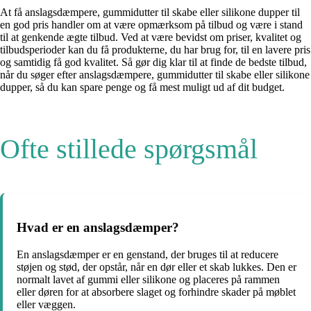
At få anslagsdæmpere, gummidutter til skabe eller silikone dupper til
en god pris handler om at være opmærksom på tilbud og være i stand
til at genkende ægte tilbud. Ved at være bevidst om priser, kvalitet og
tilbudsperioder kan du få produkterne, du har brug for, til en lavere pris
og samtidig få god kvalitet. Så gør dig klar til at finde de bedste tilbud,
når du søger efter anslagsdæmpere, gummidutter til skabe eller silikone
dupper, så du kan spare penge og få mest muligt ud af dit budget.
Ofte stillede spørgsmål
Hvad er en anslagsdæmper?
En anslagsdæmper er en genstand, der bruges til at reducere
støjen og stød, der opstår, når en dør eller et skab lukkes. Den er
normalt lavet af gummi eller silikone og placeres på rammen
eller døren for at absorbere slaget og forhindre skader på møblet
eller væggen.