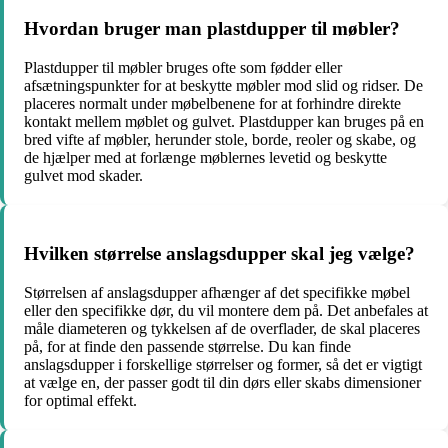
Hvordan bruger man plastdupper til møbler?
Plastdupper til møbler bruges ofte som fødder eller
afsætningspunkter for at beskytte møbler mod slid og ridser. De
placeres normalt under møbelbenene for at forhindre direkte
kontakt mellem møblet og gulvet. Plastdupper kan bruges på en
bred vifte af møbler, herunder stole, borde, reoler og skabe, og
de hjælper med at forlænge møblernes levetid og beskytte
gulvet mod skader.
Hvilken størrelse anslagsdupper skal jeg vælge?
Størrelsen af anslagsdupper afhænger af det specifikke møbel
eller den specifikke dør, du vil montere dem på. Det anbefales at
måle diameteren og tykkelsen af de overflader, de skal placeres
på, for at finde den passende størrelse. Du kan finde
anslagsdupper i forskellige størrelser og former, så det er vigtigt
at vælge en, der passer godt til din dørs eller skabs dimensioner
for optimal effekt.