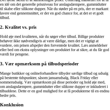
en idé om det generelle prisniveau for anslagsdæmpere, gummidutter
til skabe eller silikone dupper. Når du støder på en pris, der er markant
lavere end gennemsnittet, er der en god chance for, at det er et godt
tilbud.
2. Kvalitet vs. pris
Hold øje med kvaliteten, når du søger efter tilbud. Billige produkter
behøver ikke nødvendigvis at være dårlige, men det er vigtigt at
vurdere, om prisen afspejler den forventede kvalitet. Læs anmeldelser
eller bed om ekstra oplysninger om produktet for at sikre, at du får god
værdi for pengene.
3. Vær opmærksom på tilbudsperioder
Mange butikker og onlineforhandlere tilbyder særlige tilbud og udsalg
på bestemte tidspunkter, såsom januarudsalg, Black Friday eller
sommerudsalg. Vær opmærksom på disse perioder og hold øje med,
om anslagsdæmpere, gummidutter eller silikone dupper er inkluderet i
tilbuddene. Dette er en god mulighed for at få produkterne til en endnu
bedre pris.
Konklusion