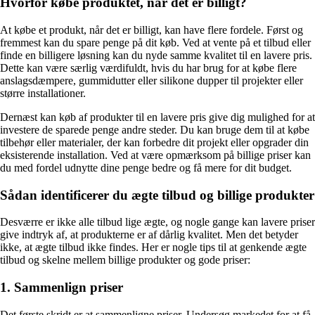
Hvorfor købe produktet, når det er billigt?
At købe et produkt, når det er billigt, kan have flere fordele. Først og
fremmest kan du spare penge på dit køb. Ved at vente på et tilbud eller
finde en billigere løsning kan du nyde samme kvalitet til en lavere pris.
Dette kan være særlig værdifuldt, hvis du har brug for at købe flere
anslagsdæmpere, gummidutter eller silikone dupper til projekter eller
større installationer.
Dernæst kan køb af produkter til en lavere pris give dig mulighed for at
investere de sparede penge andre steder. Du kan bruge dem til at købe
tilbehør eller materialer, der kan forbedre dit projekt eller opgrader din
eksisterende installation. Ved at være opmærksom på billige priser kan
du med fordel udnytte dine penge bedre og få mere for dit budget.
Sådan identificerer du ægte tilbud og billige produkter
Desværre er ikke alle tilbud lige ægte, og nogle gange kan lavere priser
give indtryk af, at produkterne er af dårlig kvalitet. Men det betyder
ikke, at ægte tilbud ikke findes. Her er nogle tips til at genkende ægte
tilbud og skelne mellem billige produkter og gode priser:
1. Sammenlign priser
Det første skridt er at sammenligne priser. Undersøg markedet for at få