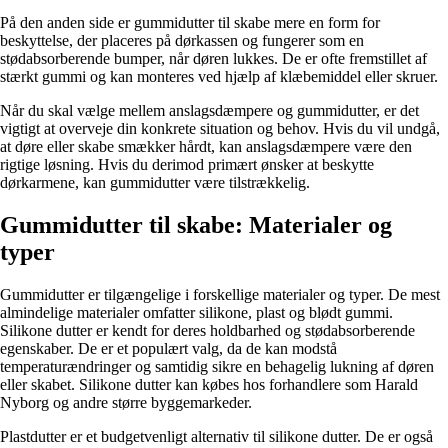
På den anden side er gummidutter til skabe mere en form for
beskyttelse, der placeres på dørkassen og fungerer som en
stødabsorberende bumper, når døren lukkes. De er ofte fremstillet af
stærkt gummi og kan monteres ved hjælp af klæbemiddel eller skruer.
Når du skal vælge mellem anslagsdæmpere og gummidutter, er det
vigtigt at overveje din konkrete situation og behov. Hvis du vil undgå,
at døre eller skabe smækker hårdt, kan anslagsdæmpere være den
rigtige løsning. Hvis du derimod primært ønsker at beskytte
dørkarmene, kan gummidutter være tilstrækkelig.
Gummidutter til skabe: Materialer og
typer
Gummidutter er tilgængelige i forskellige materialer og typer. De mest
almindelige materialer omfatter silikone, plast og blødt gummi.
Silikone dutter er kendt for deres holdbarhed og stødabsorberende
egenskaber. De er et populært valg, da de kan modstå
temperaturændringer og samtidig sikre en behagelig lukning af døren
eller skabet. Silikone dutter kan købes hos forhandlere som Harald
Nyborg og andre større byggemarkeder.
Plastdutter er et budgetvenligt alternativ til silikone dutter. De er også