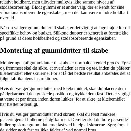
relativt holdbare, men tilbyder muligvis ikke samme niveau af
stødabsorbering. Blødt gummi er et andet valg, der er kendt for sine
vibrationabsorberende egenskaber, men det kan være mindre holdbart
over tid.
Når du vælger gummidutter til skabe, er det vigtigt at tage højde for dit
specifikke behov og budget. Silikone dupper er generelt at foretrække
på grund af deres holdbarhed og stødabsorberende egenskaber.
Montering af gummidutter til skabe
Monteringen af gummidutter til skabe er normalt en enkel proces. Først
og fremmest skal du sikre, at overfladen er ren og tør, inden du påfører
klæbemidlet eller skruerne. For at få det bedste resultat anbefales det at
følge fabrikantens instruktioner.
Hvis du vælger gummidutter med klæbemiddel, skal du placere dem
på dørkarmen i den ønskede position og trykke dem fast. Det er vigtigt
at vente et par timer, inden døren lukkes, for at sikre, at klæbemidlet
har hæftet ordentligt.
Hvis du vælger gummidutter med skruer, skal du først markere
placeringen af hullerne på dørkarmen. Derefter skal du bore passende
huller og skrue gummidutterne fast ved hjælp af skruerne. Sørg for, at
de sidder godt fast og ikke falder af ved normal brug.