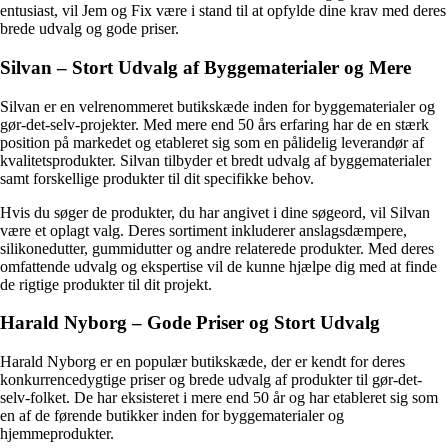
entusiast, vil Jem og Fix være i stand til at opfylde dine krav med deres
brede udvalg og gode priser.
Silvan – Stort Udvalg af Byggematerialer og Mere
Silvan er en velrenommeret butikskæde inden for byggematerialer og
gør-det-selv-projekter. Med mere end 50 års erfaring har de en stærk
position på markedet og etableret sig som en pålidelig leverandør af
kvalitetsprodukter. Silvan tilbyder et bredt udvalg af byggematerialer
samt forskellige produkter til dit specifikke behov.
Hvis du søger de produkter, du har angivet i dine søgeord, vil Silvan
være et oplagt valg. Deres sortiment inkluderer anslagsdæmpere,
silikonedutter, gummidutter og andre relaterede produkter. Med deres
omfattende udvalg og ekspertise vil de kunne hjælpe dig med at finde
de rigtige produkter til dit projekt.
Harald Nyborg – Gode Priser og Stort Udvalg
Harald Nyborg er en populær butikskæde, der er kendt for deres
konkurrencedygtige priser og brede udvalg af produkter til gør-det-
selv-folket. De har eksisteret i mere end 50 år og har etableret sig som
en af de førende butikker inden for byggematerialer og
hjemmeprodukter.