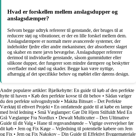
Hvad er forskellen mellem anslagsdupper og
anslagsdæmper?
Selvom begge udtryk refererer til genstande, der bruges til at
reducere støj og vibrationer, er der en lille forskel mellem dem.
Anslagsdæmpere er normalt mere avancerede systemer, der
indeholder fjedre eller andre mekanismer, der absorberer slaget
og skaber en mere jævn bevægelse. Anslagsdupper refererer
derimod til individuelle genstande, såsom gummidutter eller
silikone dupper, der fungerer som mindre dæmpere og beskytter
overflader mod stød og skader. Begge kan være nyttige,
afhængig af det specifikke behov og møblet eller dørens design.
Andre populære artikler:
Bjælkehytte: En guide til køb af den perfekte
hytte til haven
•
Køb den perfekte kovse til dit behov
•
Sådan vælger
du den perfekte solvognshynde
•
Makita Bitssæt – Det Perfekte
Værktøj til ethvert Projekt
•
En omfattende guide til at købe en lampe
med hvid ledning
•
Små Væglamper: Gør Dit Hjem Stilfuldt Med En
Grå Væglampe Fra Nordlux
•
Dewalt Multicutter – Den Ultimative
Guide til dit Valg
•
Hane til regnvandstønde – Vigtige overvejelser før
dit køb
•
Jem og Fix Køge – Vejledning til potentielle købere om Jem
og Fix
•
Jem og Fix Nakskov – Din Guide til Effektivt Byggemateriale