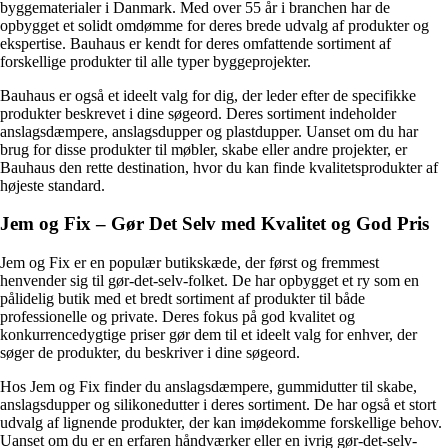
byggematerialer i Danmark. Med over 55 år i branchen har de
opbygget et solidt omdømme for deres brede udvalg af produkter og
ekspertise. Bauhaus er kendt for deres omfattende sortiment af
forskellige produkter til alle typer byggeprojekter.
Bauhaus er også et ideelt valg for dig, der leder efter de specifikke
produkter beskrevet i dine søgeord. Deres sortiment indeholder
anslagsdæmpere, anslagsdupper og plastdupper. Uanset om du har
brug for disse produkter til møbler, skabe eller andre projekter, er
Bauhaus den rette destination, hvor du kan finde kvalitetsprodukter af
højeste standard.
Jem og Fix – Gør Det Selv med Kvalitet og God Pris
Jem og Fix er en populær butikskæde, der først og fremmest
henvender sig til gør-det-selv-folket. De har opbygget et ry som en
pålidelig butik med et bredt sortiment af produkter til både
professionelle og private. Deres fokus på god kvalitet og
konkurrencedygtige priser gør dem til et ideelt valg for enhver, der
søger de produkter, du beskriver i dine søgeord.
Hos Jem og Fix finder du anslagsdæmpere, gummidutter til skabe,
anslagsdupper og silikonedutter i deres sortiment. De har også et stort
udvalg af lignende produkter, der kan imødekomme forskellige behov.
Uanset om du er en erfaren håndværker eller en ivrig gør-det-selv-