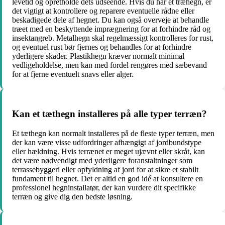
levetid og opretholde dets udseende. Hvis du har et træhegn, er
det vigtigt at kontrollere og reparere eventuelle rådne eller
beskadigede dele af hegnet. Du kan også overveje at behandle
træet med en beskyttende imprægnering for at forhindre råd og
insektangreb. Metalhegn skal regelmæssigt kontrolleres for rust,
og eventuel rust bør fjernes og behandles for at forhindre
yderligere skader. Plastikhegn kræver normalt minimal
vedligeholdelse, men kan med fordel rengøres med sæbevand
for at fjerne eventuelt snavs eller alger.
Kan et tæthegn installeres på alle typer terræn?
Et tæthegn kan normalt installeres på de fleste typer terræn, men
der kan være visse udfordringer afhængigt af jordbundstype
eller hældning. Hvis terrænet er meget ujævnt eller skråt, kan
det være nødvendigt med yderligere foranstaltninger som
terrassebyggeri eller opfyldning af jord for at sikre et stabilt
fundament til hegnet. Det er altid en god idé at konsultere en
professionel hegninstallatør, der kan vurdere dit specifikke
terræn og give dig den bedste løsning.