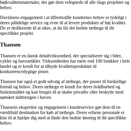
højkvalitetsmaterialer, der gør dem velegnede til alle slags projekter og
behov.
Davidsens engagement i at tilfredsstille kundernes behov er tydeligt i
deres pålidelige service og evne til at levere produkter af høj kvalitet.
De er dedikerede til at sikre, at du får det bedste tæthegn til dit
specifikke projekt.
Thansen
Thansen er en dansk detailvirksomhed, der specialiserer sig i biler,
cykler og haveartikler. Virksomheden har mere end 100 butikker i hele
landet og er kendt for at tilbyde kvalitetsprodukter til
konkurrencedygtige priser.
Thansen har også et godt udvalg af tæthegn, der passer til forskellige
formål og behov. Deres tæthegn er kendt for deres holdbarhed og
funktionalitet og kan bruges til at skabe privatliv eller beskytte mod
uønsket indtrængen i haven.
Thansens ekspertise og engagement i kundeservice gør dem til en
værdifuld destination for køb af tæthegn. Deres erfarne personale er
klar til at hjælpe dig med at finde den bedste løsning til dit specifikke
behov.