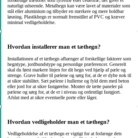
forskellige træsorter som fyrretræ eller cedertræ, der giver et
naturligt udseende. Metalhegn kan være lavet af materialer som
stål eller aluminium og tilbyder en stærkere og mere holdbar
løsning. Plastikhegn er normalt fremstillet af PVC og kræver
minimal vedligeholdelse.
Hvordan installerer man et tæthegn?
Installationen af et tæthegn afhænger af forskellige faktorer som
hegntype, jordbundstype og personlige præferencer. Generelt
skal du først markere linjen for dit hegn ved hjælp af pæle og
strenge. Grave huller til pælene og sørg for, at de er dybe nok til
at sikre stabilitet. Sæt pælene i hullerne og fyld dem med beton
eller jord for at sikre fastgørelse. Monter de tætte paneler på
pælene og sørg for, at de er i niveau og ordentligt fastgjort.
Afslut med at sikre eventuelle porte eller låger.
Hvordan vedligeholder man et tæthegn?
Vedligeholdelse af et tæthegn er vigtigt for at forlænge dets