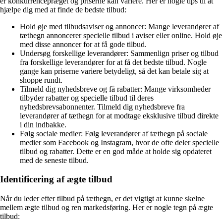
er konkurrencepræget og priserne kan variere. Her er nogle tips til at
hjælpe dig med at finde de bedste tilbud:
Hold øje med tilbudsaviser og annoncer: Mange leverandører af
tæthegn annoncerer specielle tilbud i aviser eller online. Hold øje
med disse annoncer for at få gode tilbud.
Undersøg forskellige leverandører: Sammenlign priser og tilbud
fra forskellige leverandører for at få det bedste tilbud. Nogle
gange kan priserne variere betydeligt, så det kan betale sig at
shoppe rundt.
Tilmeld dig nyhedsbreve og få rabatter: Mange virksomheder
tilbyder rabatter og specielle tilbud til deres
nyhedsbrevsabonnenter. Tilmeld dig nyhedsbreve fra
leverandører af tæthegn for at modtage eksklusive tilbud direkte
i din indbakke.
Følg sociale medier: Følg leverandører af tæthegn på sociale
medier som Facebook og Instagram, hvor de ofte deler specielle
tilbud og rabatter. Dette er en god måde at holde sig opdateret
med de seneste tilbud.
Identificering af ægte tilbud
Når du leder efter tilbud på tæthegn, er det vigtigt at kunne skelne
mellem ægte tilbud og ren markedsføring. Her er nogle tegn på ægte
tilbud: