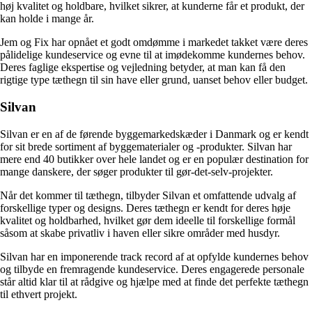
høj kvalitet og holdbare, hvilket sikrer, at kunderne får et produkt, der
kan holde i mange år.
Jem og Fix har opnået et godt omdømme i markedet takket være deres
pålidelige kundeservice og evne til at imødekomme kundernes behov.
Deres faglige ekspertise og vejledning betyder, at man kan få den
rigtige type tæthegn til sin have eller grund, uanset behov eller budget.
Silvan
Silvan er en af de førende byggemarkedskæder i Danmark og er kendt
for sit brede sortiment af byggematerialer og -produkter. Silvan har
mere end 40 butikker over hele landet og er en populær destination for
mange danskere, der søger produkter til gør-det-selv-projekter.
Når det kommer til tæthegn, tilbyder Silvan et omfattende udvalg af
forskellige typer og designs. Deres tæthegn er kendt for deres høje
kvalitet og holdbarhed, hvilket gør dem ideelle til forskellige formål
såsom at skabe privatliv i haven eller sikre områder med husdyr.
Silvan har en imponerende track record af at opfylde kundernes behov
og tilbyde en fremragende kundeservice. Deres engagerede personale
står altid klar til at rådgive og hjælpe med at finde det perfekte tæthegn
til ethvert projekt.