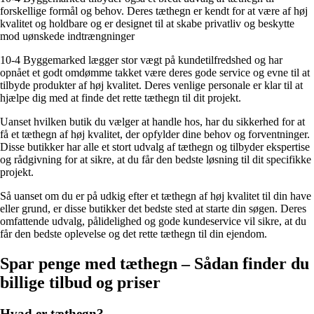
forskellige formål og behov. Deres tæthegn er kendt for at være af høj
kvalitet og holdbare og er designet til at skabe privatliv og beskytte
mod uønskede indtrængninger
10-4 Byggemarked lægger stor vægt på kundetilfredshed og har
opnået et godt omdømme takket være deres gode service og evne til at
tilbyde produkter af høj kvalitet. Deres venlige personale er klar til at
hjælpe dig med at finde det rette tæthegn til dit projekt.
Uanset hvilken butik du vælger at handle hos, har du sikkerhed for at
få et tæthegn af høj kvalitet, der opfylder dine behov og forventninger.
Disse butikker har alle et stort udvalg af tæthegn og tilbyder ekspertise
og rådgivning for at sikre, at du får den bedste løsning til dit specifikke
projekt.
Så uanset om du er på udkig efter et tæthegn af høj kvalitet til din have
eller grund, er disse butikker det bedste sted at starte din søgen. Deres
omfattende udvalg, pålidelighed og gode kundeservice vil sikre, at du
får den bedste oplevelse og det rette tæthegn til din ejendom.
Spar penge med tæthegn – Sådan finder du
billige tilbud og priser
Hvad er tæthegn?