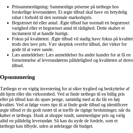
Prissammenligning: Sammenlign priserne på tæthegn hos
forskellige leverandører. Et ægte tilbud skal have en betydelig
rabat i forhold til den normale markedspris.
Begrænset tid eller antal: Ægte tilbud har normalt en begrænset
varighed eller et begrænset antal til rådighed. Dette skaber et
incitament til at handle hurtigt.
Fokus på kvaliteten: Ægte tilbud vil stadig have fokus på kvalitet
trods den lave pris. Vær skeptisk overfor tilbud, der virker for
gode til at være sande.
Læs anmeldelser: Læs anmeldelser fra andre kunder for at få en
fornemmelse af leverandørens pålidelighed og kvaliteten af deres
tilbud.
Opsummering
Tæthegn er en vigtig investering for at sikre tryghed og beskyttelse af
dit hjem eller din virksomhed. Ved at finde tæthegn til en billig pris
eller på tilbud kan du spare penge, samtidig med at du får en høj
kvalitet. Ved at følge vores tips til at finde gode tilbud og identificere
ægte tilbud er du godt rustet til at træffe de rigtige beslutninger, når du
køber et tæthegn. Husk at shoppe rundt, sammenligne pris og vælg
altid en pålidelig leverandør. Så kan du nyde de fordele, som et
tæthegn kan tilbyde, uden at ødelægge dit budget.