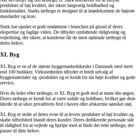
produkter af høj kvalitet, der sikrer langvarig holdbarhed og
funktionalitet. Starks tæthegn er designet til at imødekomme de højeste
standarder og krav.
Stark har opnået et godt omdømme i branchen på grund af deres
ekspertise og faglige viden. De tilbyder omfattende rådgivning og
vejledning, der sikrer, at kunderne får de mest optimale tæthegn til
deres behov.
XL Byg
XL Byg er en af de største byggemarkedskæder i Danmark med mere
end 100 butikker. Virksomheden tilbyder et bredt udvalg af
byggematerialer og -produkter og er kendt for sin høje kvalitet og gode
service.
Hvis du leder efter tæthegn, er XL Byg et godt sted at starte din søgen.
Deres tæthegn er kendt for at være solide og holdbare, hvilket gør dem
ideelle til at sikre privatlivets fred i haven eller afskærme uønsket støj.
XL Byg er stolte af deres evne til at levere produkter af høj kvalitet og
skabe tilfredshed blandt deres kunder. Deres dedikerede personale står
til rådighed for at vejlede og hjælpe med at finde det rette tæthegn, der
passer til dine behov.