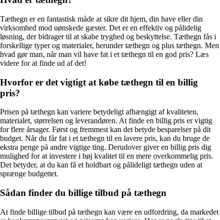
Tæthegn er en fantastisk måde at sikre dit hjem, din have eller din
virksomhed mod uønskede gæster. Det er en effektiv og pålidelig
løsning, der bidrager til at skabe tryghed og beskyttelse. Tæthegn fås i
forskellige typer og materialer, herunder tæthegn og plus tæthegn. Men
hvad gør man, når man vil have fat i et tæthegn til en god pris? Læs
videre for at finde ud af det!
Hvorfor er det vigtigt at købe tæthegn til en billig
pris?
Prisen på tæthegn kan variere betydeligt afhængigt af kvaliteten,
materialet, størrelsen og leverandøren. At finde en billig pris er vigtig
for flere årsager. Først og fremmest kan det betyde besparelser på dit
budget. Når du får fat i et tæthegn til en lavere pris, kan du bruge de
ekstra penge på andre vigtige ting. Derudover giver en billig pris dig
mulighed for at investere i høj kvalitet til en mere overkommelig pris.
Det betyder, at du kan få et holdbart og pålideligt tæthegn uden at
sprænge budgettet.
Sådan finder du billige tilbud på tæthegn
At finde billige tilbud på tæthegn kan være en udfordring, da markedet