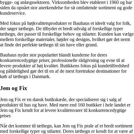
bygge- og anlægssektoren. Virksomheden blev etableret i 1960 og har
siden da opnået stor anerkendelse for sit omfattende sortiment og gode
kundeservice.
Med fokus på højkvalitetsprodukter er Bauhaus et ideelt valg for folk,
der søger tæthegn. De tilbyder et bredt udvalg af forskellige typer
tæthegn, der passer til forskellige behov og stilarter. Kunden kan vælge
mellem forskellige materialer, højder og designs, hvilket gør det nemt
at finde det perfekte tæthegn til sin have eller grund.
Bauhaus nyder stor popularitet blandt kunderne for deres
konkurrencedygtige priser, professionelle rådgivning og evne til at
levere produkter af høj kvalitet. Butikkens fokus på kundetilfredshed
og pålidelighed gør det til en af de mest foretrukne destinationer for
køb af tæthegn i Danmark.
Jem og Fix
Jem og Fix er en dansk butikskæde, der specialiserer sig i salg af
produkter til hus og have. Med mere end 160 butikker i hele landet er
Jem og Fix kendt for at levere kvalitetsvarer til konkurrencedygtige
priser.
Når det kommer til tæthegn, kan Jem og Fix prale af et bredt sortiment
med forskellige typer og stilarter. Deres tæthegn er kendt for at være af