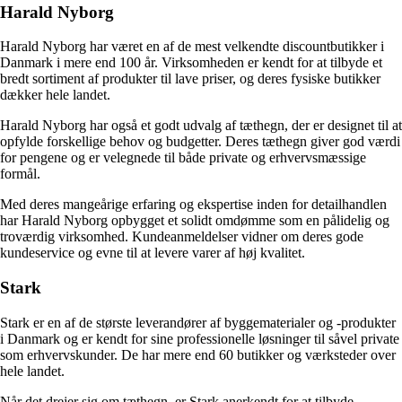
Harald Nyborg
Harald Nyborg har været en af de mest velkendte discountbutikker i
Danmark i mere end 100 år. Virksomheden er kendt for at tilbyde et
bredt sortiment af produkter til lave priser, og deres fysiske butikker
dækker hele landet.
Harald Nyborg har også et godt udvalg af tæthegn, der er designet til at
opfylde forskellige behov og budgetter. Deres tæthegn giver god værdi
for pengene og er velegnede til både private og erhvervsmæssige
formål.
Med deres mangeårige erfaring og ekspertise inden for detailhandlen
har Harald Nyborg opbygget et solidt omdømme som en pålidelig og
troværdig virksomhed. Kundeanmeldelser vidner om deres gode
kundeservice og evne til at levere varer af høj kvalitet.
Stark
Stark er en af de største leverandører af byggematerialer og -produkter
i Danmark og er kendt for sine professionelle løsninger til såvel private
som erhvervskunder. De har mere end 60 butikker og værksteder over
hele landet.
Når det drejer sig om tæthegn, er Stark anerkendt for at tilbyde