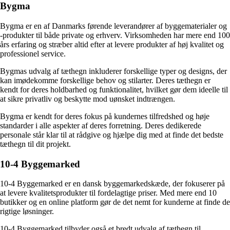
Bygma
Bygma er en af Danmarks førende leverandører af byggematerialer og
-produkter til både private og erhverv. Virksomheden har mere end 100
års erfaring og stræber altid efter at levere produkter af høj kvalitet og
professionel service.
Bygmas udvalg af tæthegn inkluderer forskellige typer og designs, der
kan imødekomme forskellige behov og stilarter. Deres tæthegn er
kendt for deres holdbarhed og funktionalitet, hvilket gør dem ideelle til
at sikre privatliv og beskytte mod uønsket indtrængen.
Bygma er kendt for deres fokus på kundernes tilfredshed og høje
standarder i alle aspekter af deres forretning. Deres dedikerede
personale står klar til at rådgive og hjælpe dig med at finde det bedste
tæthegn til dit projekt.
10-4 Byggemarked
10-4 Byggemarked er en dansk byggemarkedskæde, der fokuserer på
at levere kvalitetsprodukter til fordelagtige priser. Med mere end 10
butikker og en online platform gør de det nemt for kunderne at finde de
rigtige løsninger.
10-4 Byggemarked tilbyder også et bredt udvalg af tæthegn til