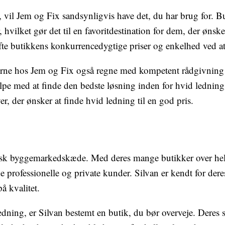
, vil Jem og Fix sandsynligvis have det, du har brug for. Bu
r, hvilket gør det til en favoritdestination for dem, der ønsk
e butikkens konkurrencedygtige priser og enkelhed ved a
rne hos Jem og Fix også regne med kompetent rådgivning f
jælpe med at finde den bedste løsning inden for hvid lednin
er, der ønsker at finde hvid ledning til en god pris.
nsk byggemarkedskæde. Med deres mange butikker over hele 
ofessionelle og private kunder. Silvan er kendt for deres
å kvalitet.
edning, er Silvan bestemt en butik, du bør overveje. Deres s