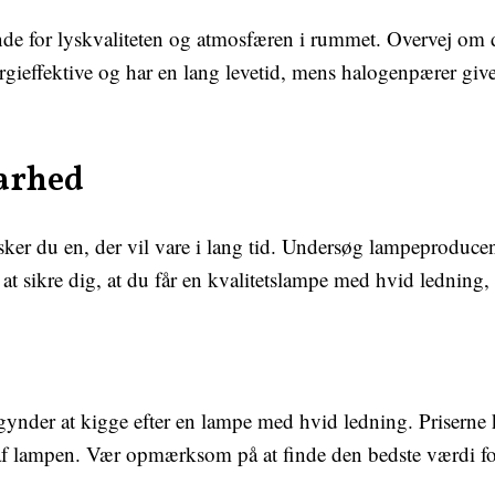
nde for lyskvaliteten og atmosfæren i rummet. Overvej om 
gieffektive og har en lang levetid, mens halogenpærer giv
barhed
nsker du en, der vil vare i lang tid. Undersøg lampeprod
at sikre dig, at du får en kvalitetslampe med hvid ledning, 
gynder at kigge efter en lampe med hvid ledning. Priserne 
 af lampen. Vær opmærksom på at finde den bedste værdi f