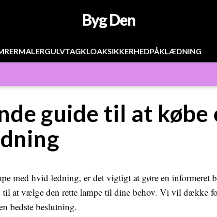
Byg Den
MRER
MALER
GULV
TAG
KLOAK
SIKKERHED
PÅKLÆDNING
de guide til at købe
edning
mpe med hvid ledning, er det vigtigt at gøre en informeret 
il at vælge den rette lampe til dine behov. Vi vil dække fo
den bedste beslutning.