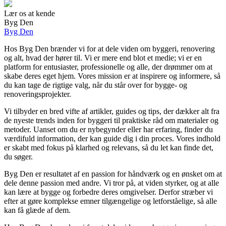
Lær os at kende
Byg Den
Byg Den
Hos Byg Den brænder vi for at dele viden om byggeri, renovering
og alt, hvad der hører til. Vi er mere end blot et medie; vi er en
platform for entusiaster, professionelle og alle, der drømmer om at
skabe deres eget hjem. Vores mission er at inspirere og informere, så
du kan tage de rigtige valg, når du står over for bygge- og
renoveringsprojekter.
Vi tilbyder en bred vifte af artikler, guides og tips, der dækker alt fra
de nyeste trends inden for byggeri til praktiske råd om materialer og
metoder. Uanset om du er nybegynder eller har erfaring, finder du
værdifuld information, der kan guide dig i din proces. Vores indhold
er skabt med fokus på klarhed og relevans, så du let kan finde det,
du søger.
Byg Den er resultatet af en passion for håndværk og en ønsket om at
dele denne passion med andre. Vi tror på, at viden styrker, og at alle
kan lære at bygge og forbedre deres omgivelser. Derfor stræber vi
efter at gøre komplekse emner tilgængelige og letforståelige, så alle
kan få glæde af dem.