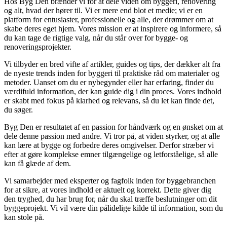
Hos Byg Den brænder vi for at dele viden om byggeri, renovering
og alt, hvad der hører til. Vi er mere end blot et medie; vi er en
platform for entusiaster, professionelle og alle, der drømmer om at
skabe deres eget hjem. Vores mission er at inspirere og informere, så
du kan tage de rigtige valg, når du står over for bygge- og
renoveringsprojekter.
Vi tilbyder en bred vifte af artikler, guides og tips, der dækker alt fra
de nyeste trends inden for byggeri til praktiske råd om materialer og
metoder. Uanset om du er nybegynder eller har erfaring, finder du
værdifuld information, der kan guide dig i din proces. Vores indhold
er skabt med fokus på klarhed og relevans, så du let kan finde det,
du søger.
Byg Den er resultatet af en passion for håndværk og en ønsket om at
dele denne passion med andre. Vi tror på, at viden styrker, og at alle
kan lære at bygge og forbedre deres omgivelser. Derfor stræber vi
efter at gøre komplekse emner tilgængelige og letforståelige, så alle
kan få glæde af dem.
Vi samarbejder med eksperter og fagfolk inden for byggebranchen
for at sikre, at vores indhold er aktuelt og korrekt. Dette giver dig
den tryghed, du har brug for, når du skal træffe beslutninger om dit
byggeprojekt. Vi vil være din pålidelige kilde til information, som du
kan stole på.