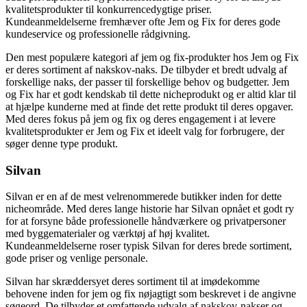
kvalitetsprodukter til konkurrencedygtige priser.
Kundeanmeldelserne fremhæver ofte Jem og Fix for deres gode
kundeservice og professionelle rådgivning.
Den mest populære kategori af jem og fix-produkter hos Jem og Fix
er deres sortiment af nakskov-naks. De tilbyder et bredt udvalg af
forskellige naks, der passer til forskellige behov og budgetter. Jem
og Fix har et godt kendskab til dette nicheprodukt og er altid klar til
at hjælpe kunderne med at finde det rette produkt til deres opgaver.
Med deres fokus på jem og fix og deres engagement i at levere
kvalitetsprodukter er Jem og Fix et ideelt valg for forbrugere, der
søger denne type produkt.
Silvan
Silvan er en af de mest velrenommerede butikker inden for dette
nicheområde. Med deres lange historie har Silvan opnået et godt ry
for at forsyne både professionelle håndværkere og privatpersoner
med byggematerialer og værktøj af høj kvalitet.
Kundeanmeldelserne roser typisk Silvan for deres brede sortiment,
gode priser og venlige personale.
Silvan har skræddersyet deres sortiment til at imødekomme
behovene inden for jem og fix nøjagtigt som beskrevet i de angivne
søgeord. De tilbyder et omfattende udvalg af nakskov-nakser og