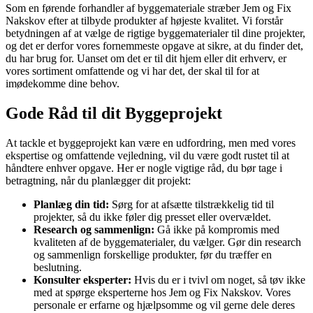
Som en førende forhandler af byggemateriale stræber Jem og Fix
Nakskov efter at tilbyde produkter af højeste kvalitet. Vi forstår
betydningen af at vælge de rigtige byggematerialer til dine projekter,
og det er derfor vores fornemmeste opgave at sikre, at du finder det,
du har brug for. Uanset om det er til dit hjem eller dit erhverv, er
vores sortiment omfattende og vi har det, der skal til for at
imødekomme dine behov.
Gode Råd til dit Byggeprojekt
At tackle et byggeprojekt kan være en udfordring, men med vores
ekspertise og omfattende vejledning, vil du være godt rustet til at
håndtere enhver opgave. Her er nogle vigtige råd, du bør tage i
betragtning, når du planlægger dit projekt:
Planlæg din tid:
Sørg for at afsætte tilstrækkelig tid til
projekter, så du ikke føler dig presset eller overvældet.
Research og sammenlign:
Gå ikke på kompromis med
kvaliteten af de byggematerialer, du vælger. Gør din research
og sammenlign forskellige produkter, før du træffer en
beslutning.
Konsulter eksperter:
Hvis du er i tvivl om noget, så tøv ikke
med at spørge eksperterne hos Jem og Fix Nakskov. Vores
personale er erfarne og hjælpsomme og vil gerne dele deres