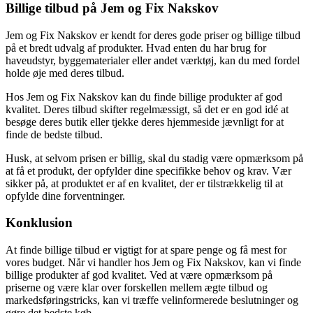
Billige tilbud på Jem og Fix Nakskov
Jem og Fix Nakskov er kendt for deres gode priser og billige tilbud
på et bredt udvalg af produkter. Hvad enten du har brug for
haveudstyr, byggematerialer eller andet værktøj, kan du med fordel
holde øje med deres tilbud.
Hos Jem og Fix Nakskov kan du finde billige produkter af god
kvalitet. Deres tilbud skifter regelmæssigt, så det er en god idé at
besøge deres butik eller tjekke deres hjemmeside jævnligt for at
finde de bedste tilbud.
Husk, at selvom prisen er billig, skal du stadig være opmærksom på
at få et produkt, der opfylder dine specifikke behov og krav. Vær
sikker på, at produktet er af en kvalitet, der er tilstrækkelig til at
opfylde dine forventninger.
Konklusion
At finde billige tilbud er vigtigt for at spare penge og få mest for
vores budget. Når vi handler hos Jem og Fix Nakskov, kan vi finde
billige produkter af god kvalitet. Ved at være opmærksom på
priserne og være klar over forskellen mellem ægte tilbud og
markedsføringstricks, kan vi træffe velinformerede beslutninger og
gøre det bedste køb.