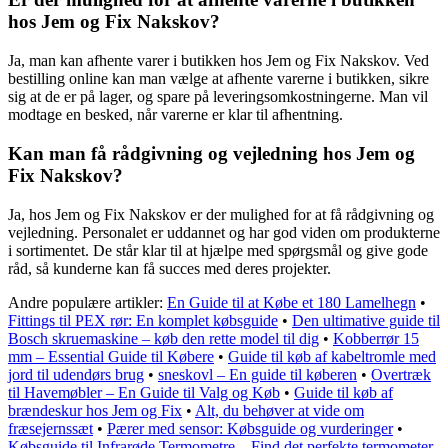
hos Jem og Fix Nakskov?
Ja, man kan afhente varer i butikken hos Jem og Fix Nakskov. Ved
bestilling online kan man vælge at afhente varerne i butikken, sikre
sig at de er på lager, og spare på leveringsomkostningerne. Man vil
modtage en besked, når varerne er klar til afhentning.
Kan man få rådgivning og vejledning hos Jem og
Fix Nakskov?
Ja, hos Jem og Fix Nakskov er der mulighed for at få rådgivning og
vejledning. Personalet er uddannet og har god viden om produkterne
i sortimentet. De står klar til at hjælpe med spørgsmål og give gode
råd, så kunderne kan få succes med deres projekter.
Andre populære artikler:
En Guide til at Købe et 180 Lamelhegn
•
Fittings til PEX rør: En komplet købsguide
•
Den ultimative guide til
Bosch skruemaskine – køb den rette model til dig
•
Kobberrør 15
mm – Essential Guide til Købere
•
Guide til køb af kabeltromle med
jord til udendørs brug
•
sneskovl – En guide til køberen
•
Overtræk
til Havemøbler – En Guide til Valg og Køb
•
Guide til køb af
brændeskur hos Jem og Fix
•
Alt, du behøver at vide om
fræsejernssæt
•
Pærer med sensor: Købsguide og vurderinger
•
Købsguide til Infrarøde Termometre – Find det perfekte termometer