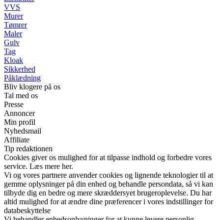
VVS
Murer
Tømrer
Maler
Gulv
Tag
Kloak
Sikkerhed
Påklædning
Bliv klogere på os
Tal med os
Presse
Annoncer
Min profil
Nyhedsmail
Affiliate
Tip redaktionen
Cookies giver os mulighed for at tilpasse indhold og forbedre vores
service. Læs mere her.
Vi og vores partnere anvender cookies og lignende teknologier til at
gemme oplysninger på din enhed og behandle persondata, så vi kan
tilbyde dig en bedre og mere skræddersyet brugeroplevelse. Du har
altid mulighed for at ændre dine præferencer i vores indstillinger for
databeskyttelse
Vi behandler enhedsoplysninger for at kunne levere personlig