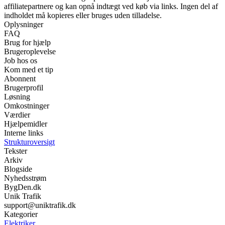
affiliatepartnere og kan opnå indtægt ved køb via links. Ingen del af
indholdet må kopieres eller bruges uden tilladelse.
Oplysninger
FAQ
Brug for hjælp
Brugeroplevelse
Job hos os
Kom med et tip
Abonnent
Brugerprofil
Løsning
Omkostninger
Værdier
Hjælpemidler
Interne links
Strukturoversigt
Tekster
Arkiv
Blogside
Nyhedsstrøm
BygDen.dk
Unik Trafik
support@uniktrafik.dk
Kategorier
Elektriker