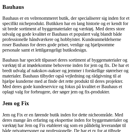
Bauhaus
Bauhaus er en velrenommeret butik, der specialiserer sig inden for et
specifikt nicheprodukt. Butikken har en lang historie og er kendt for
sit brede sortiment af byggematerialer og værktøj. Med deres store
udvalg og gode kvalitet er Bauhaus et populært valg blandt både
professionelle håndværkere og hobbyister. Kundeanmeldelserne
roser Bauhaus for deres gode priser, venlige og hjælpsomme
personale samt et lettilgængeligt butiksdesign.
Bauhaus har specielt tilpasset deres sortiment af byggematerialer og
værktøj til at imødekomme behovene inden for jem og fix. De har et
bredt udvalg af nakskov-nakser og jemmer i forskellige størrelser og
materialer. Bauhaus tilbyder også vejledning og rådgivning til at
hjælpe kunderne med at finde det rette produkt til deres projekter.
Med deres gode kundeservice og fokus på kvalitet er Bauhaus et
oplagt valg for forbrugere, der søger jem og fix-produkter.
Jem og Fix
Jem og Fix er en førende butik inden for dette nicheområde. Med
deres mange års erfaring og ekspertise inden for byggematerialer og
værktøj har Jem og Fix etableret sig som en pålidelig leverandør til
både privatpersoner og professionelle. De har et ry for at tilbyde