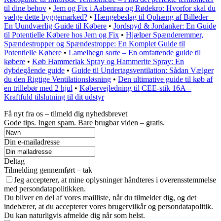
til dine behov
•
Jem og Fix i Aabenraa og Rødekro: Hvorfor skal du
vælge dette byggemarked?
•
Hængebeslag til Ophæng af Billeder –
En Uundværlig Guide til Købere
•
Jordspyd & Jordanker: En Guide
til Potentielle Købere hos Jem og Fix
•
Hjælper Spænderemmer,
Spændestropper og Spændestroppe: En Komplet Guide til
Potentielle Købere
•
Lamelhegn sorte – En omfattende guide til
købere
•
Køb Hammerlak Spray og Hammerite Spray: En
dybdegående guide
•
Guide til Undertagsventilation: Sådan Vælger
du den Rigtige Ventilationsløsning
•
Den ultimative guide til køb af
en trillebør med 2 hjul
•
Købervejledning til CEE-stik 16A –
Kraftfuld tilslutning til dit udstyr
Få nyt fra os – tilmeld dig nyhedsbrevet
Gode tips. Ingen spam. Bare brugbar viden – gratis.
Din e-mailadresse
Deltag
Tilmelding gennemført – tak
Jeg accepterer, at mine oplysninger håndteres i overensstemmelse
med persondatapolitikken.
Du bliver en del af vores mailliste, når du tilmelder dig, og det
indebærer, at du accepterer vores brugervilkår og persondatapolitik.
Du kan naturligvis afmelde dig når som helst.