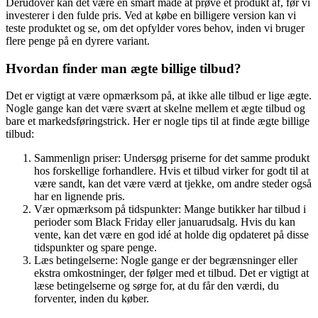
Derudover kan det være en smart måde at prøve et produkt af, før vi
investerer i den fulde pris. Ved at købe en billigere version kan vi
teste produktet og se, om det opfylder vores behov, inden vi bruger
flere penge på en dyrere variant.
Hvordan finder man ægte billige tilbud?
Det er vigtigt at være opmærksom på, at ikke alle tilbud er lige ægte.
Nogle gange kan det være svært at skelne mellem et ægte tilbud og
bare et markedsføringstrick. Her er nogle tips til at finde ægte billige
tilbud:
Sammenlign priser: Undersøg priserne for det samme produkt
hos forskellige forhandlere. Hvis et tilbud virker for godt til at
være sandt, kan det være værd at tjekke, om andre steder også
har en lignende pris.
Vær opmærksom på tidspunkter: Mange butikker har tilbud i
perioder som Black Friday eller januarudsalg. Hvis du kan
vente, kan det være en god idé at holde dig opdateret på disse
tidspunkter og spare penge.
Læs betingelserne: Nogle gange er der begrænsninger eller
ekstra omkostninger, der følger med et tilbud. Det er vigtigt at
læse betingelserne og sørge for, at du får den værdi, du
forventer, inden du køber.