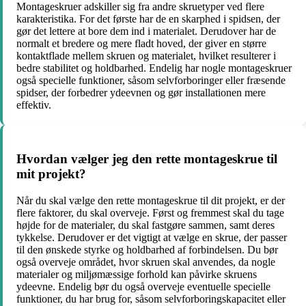
Montageskruer adskiller sig fra andre skruetyper ved flere
karakteristika. For det første har de en skarphed i spidsen, der
gør det lettere at bore dem ind i materialet. Derudover har de
normalt et bredere og mere fladt hoved, der giver en større
kontaktflade mellem skruen og materialet, hvilket resulterer i
bedre stabilitet og holdbarhed. Endelig har nogle montageskruer
også specielle funktioner, såsom selvforboringer eller fræsende
spidser, der forbedrer ydeevnen og gør installationen mere
effektiv.
Hvordan vælger jeg den rette montageskrue til
mit projekt?
Når du skal vælge den rette montageskrue til dit projekt, er der
flere faktorer, du skal overveje. Først og fremmest skal du tage
højde for de materialer, du skal fastgøre sammen, samt deres
tykkelse. Derudover er det vigtigt at vælge en skrue, der passer
til den ønskede styrke og holdbarhed af forbindelsen. Du bør
også overveje området, hvor skruen skal anvendes, da nogle
materialer og miljømæssige forhold kan påvirke skruens
ydeevne. Endelig bør du også overveje eventuelle specielle
funktioner, du har brug for, såsom selvforboringskapacitet eller