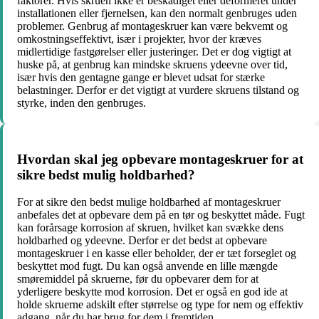
faktorer. Hvis skruen ikke er beskadiget eller deformeret under
installationen eller fjernelsen, kan den normalt genbruges uden
problemer. Genbrug af montageskruer kan være bekvemt og
omkostningseffektivt, især i projekter, hvor der kræves
midlertidige fastgørelser eller justeringer. Det er dog vigtigt at
huske på, at genbrug kan mindske skruens ydeevne over tid,
især hvis den gentagne gange er blevet udsat for stærke
belastninger. Derfor er det vigtigt at vurdere skruens tilstand og
styrke, inden den genbruges.
Hvordan skal jeg opbevare montageskruer for at
sikre bedst mulig holdbarhed?
For at sikre den bedst mulige holdbarhed af montageskruer
anbefales det at opbevare dem på en tør og beskyttet måde. Fugt
kan forårsage korrosion af skruen, hvilket kan svække dens
holdbarhed og ydeevne. Derfor er det bedst at opbevare
montageskruer i en kasse eller beholder, der er tæt forseglet og
beskyttet mod fugt. Du kan også anvende en lille mængde
smøremiddel på skruerne, før du opbevarer dem for at
yderligere beskytte mod korrosion. Det er også en god ide at
holde skruerne adskilt efter størrelse og type for nem og effektiv
adgang, når du har brug for dem i fremtiden.