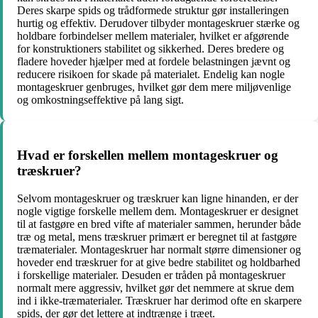
Deres skarpe spids og trådformede struktur gør installeringen
hurtig og effektiv. Derudover tilbyder montageskruer stærke og
holdbare forbindelser mellem materialer, hvilket er afgørende
for konstruktioners stabilitet og sikkerhed. Deres bredere og
fladere hoveder hjælper med at fordele belastningen jævnt og
reducere risikoen for skade på materialet. Endelig kan nogle
montageskruer genbruges, hvilket gør dem mere miljøvenlige
og omkostningseffektive på lang sigt.
Hvad er forskellen mellem montageskruer og
træskruer?
Selvom montageskruer og træskruer kan ligne hinanden, er der
nogle vigtige forskelle mellem dem. Montageskruer er designet
til at fastgøre en bred vifte af materialer sammen, herunder både
træ og metal, mens træskruer primært er beregnet til at fastgøre
træmaterialer. Montageskruer har normalt større dimensioner og
hoveder end træskruer for at give bedre stabilitet og holdbarhed
i forskellige materialer. Desuden er tråden på montageskruer
normalt mere aggressiv, hvilket gør det nemmere at skrue dem
ind i ikke-træmaterialer. Træskruer har derimod ofte en skarpere
spids, der gør det lettere at indtrænge i træet.