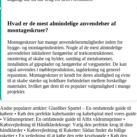
Hvad er de mest almindelige anvendelser af
montageskruer?
Montageskruer har mange anvendelsesmuligheder inden for
bygge- og montageindustrien. Nogle af de mest almindelige
anvendelser inkluderer fastgørelse af trækonstruktioner,
montering af skabe og hylder, samling af metalrammer,
installation af gipsplader og fastgørelse af vægpaneler. De kan
også anvendes i møblerproduktion, tagdækning og generel
reparation. Montageskruer er kendt for deres alsidighed og evne
til at skabe stærke og holdbare forbindelser mellem forskellige
materialer, hvilket gør dem til en populær valgmulighed i mange
projekter.
Andre populære artikler:
Glasfiber Spartel – En omfattende guide til
købere
•
Køb den perfekte kabelsamler og kabelspiral med vores guide
•
Vådrumsprimer: En omfattende guide til Alfix vådrumsprimer
•
Købsvejledning til Håndklædekroge: Vælg den perfekte krog til dine
håndklæder
•
Købsvejledning til Raketter: Sådan finder du billige
raketter
•
En vejledning til at købe den rette krydsnøgle
•
Køb den