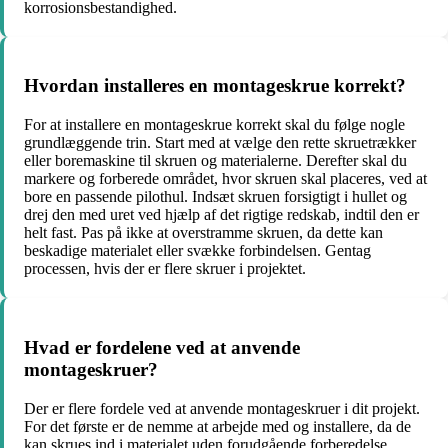
korrosionsbestandighed.
Hvordan installeres en montageskrue korrekt?
For at installere en montageskrue korrekt skal du følge nogle
grundlæggende trin. Start med at vælge den rette skruetrækker
eller boremaskine til skruen og materialerne. Derefter skal du
markere og forberede området, hvor skruen skal placeres, ved at
bore en passende pilothul. Indsæt skruen forsigtigt i hullet og
drej den med uret ved hjælp af det rigtige redskab, indtil den er
helt fast. Pas på ikke at overstramme skruen, da dette kan
beskadige materialet eller svække forbindelsen. Gentag
processen, hvis der er flere skruer i projektet.
Hvad er fordelene ved at anvende
montageskruer?
Der er flere fordele ved at anvende montageskruer i dit projekt.
For det første er de nemme at arbejde med og installere, da de
kan skrues ind i materialet uden forudgående forberedelse.