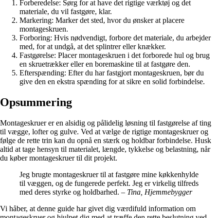
Forberedelse: Sørg for at have det rigtige værktøj og det
materiale, du vil fastgøre, klar.
Markering: Marker det sted, hvor du ønsker at placere
montageskruen.
Forboring: Hvis nødvendigt, forbore det materiale, du arbejder
med, for at undgå, at det splintrer eller knækker.
Fastgørelse: Placer montageskruen i det forborede hul og brug
en skruetrækker eller en boremaskine til at fastgøre den.
Efterspænding: Efter du har fastgjort montageskruen, bør du
give den en ekstra spænding for at sikre en solid forbindelse.
Opsummering
Montageskruer er en alsidig og pålidelig løsning til fastgørelse af ting
til vægge, lofter og gulve. Ved at vælge de rigtige montageskruer og
følge de rette trin kan du opnå en stærk og holdbar forbindelse. Husk
altid at tage hensyn til materialet, længde, tykkelse og belastning, når
du køber montageskruer til dit projekt.
Jeg brugte montageskruer til at fastgøre mine køkkenhylde
til væggen, og de fungerede perfekt. Jeg er virkelig tilfreds
med deres styrke og holdbarhed.
– Tina, Hjemmebygger
Vi håber, at denne guide har givet dig værdifuld information om
montageskruer og hjulpet dig med at træffe den rette beslutning ved