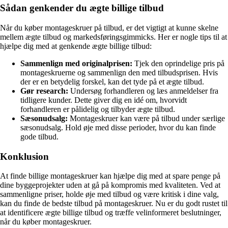
Sådan genkender du ægte billige tilbud
Når du køber montageskruer på tilbud, er det vigtigt at kunne skelne
mellem ægte tilbud og markedsføringsgimmicks. Her er nogle tips til at
hjælpe dig med at genkende ægte billige tilbud:
Sammenlign med originalprisen:
Tjek den oprindelige pris på
montageskruerne og sammenlign den med tilbudsprisen. Hvis
der er en betydelig forskel, kan det tyde på et ægte tilbud.
Gør research:
Undersøg forhandleren og læs anmeldelser fra
tidligere kunder. Dette giver dig en idé om, hvorvidt
forhandleren er pålidelig og tilbyder ægte tilbud.
Sæsonudsalg:
Montageskruer kan være på tilbud under særlige
sæsonudsalg. Hold øje med disse perioder, hvor du kan finde
gode tilbud.
Konklusion
At finde billige montageskruer kan hjælpe dig med at spare penge på
dine byggeprojekter uden at gå på kompromis med kvaliteten. Ved at
sammenligne priser, holde øje med tilbud og være kritisk i dine valg,
kan du finde de bedste tilbud på montageskruer. Nu er du godt rustet til
at identificere ægte billige tilbud og træffe velinformeret beslutninger,
når du køber montageskruer.