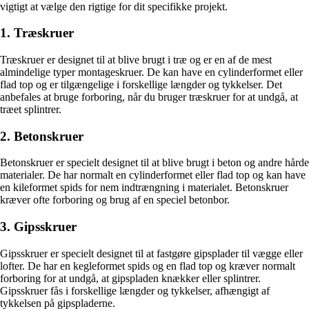
vigtigt at vælge den rigtige for dit specifikke projekt.
1. Træskruer
Træskruer er designet til at blive brugt i træ og er en af de mest
almindelige typer montageskruer. De kan have en cylinderformet eller
flad top og er tilgængelige i forskellige længder og tykkelser. Det
anbefales at bruge forboring, når du bruger træskruer for at undgå, at
træet splintrer.
2. Betonskruer
Betonskruer er specielt designet til at blive brugt i beton og andre hårde
materialer. De har normalt en cylinderformet eller flad top og kan have
en kileformet spids for nem indtrængning i materialet. Betonskruer
kræver ofte forboring og brug af en speciel betonbor.
3. Gipsskruer
Gipsskruer er specielt designet til at fastgøre gipsplader til vægge eller
lofter. De har en kegleformet spids og en flad top og kræver normalt
forboring for at undgå, at gipspladen knækker eller splintrer.
Gipsskruer fås i forskellige længder og tykkelser, afhængigt af
tykkelsen på gipspladerne.