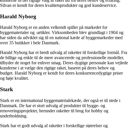
kunderne til det rigtige valg af raket ud fra deres behov og erfaring.
Silvan er kendt for deres kvalitetsprodukter og god kundeservice.
Harald Nyborg
Harald Nyborg er en anden velkendt spiller på markedet for
byggematerialer og -artikler. Virksomheden blev grundlagt i 1904 og
har siden da udviklet sig til en national kæde af byggemarkeder med
over 35 butikker i hele Danmark.
Harald Nyborg har et bredt udvalg af raketter til forskellige formål. Fra
de billige og enkle til de mere avancerede og professionelle modeller,
tilbyder de noget for enhver smag. Deres dygtige personale kan vejlede
kunderne i at vælge den rigtige raket, baseret på deres behov og
budget. Harald Nyborg er kendt for deres konkurrencedygtige priser
og høje kvalitet.
Stark
Stark er en international byggematerialekæde, der også er til stede i
Danmark. De har et stort udvalg af produkter til bygge- og
renoveringsprojekter, herunder raketter til brug for hobby og
underholdning.
Stark har et godt udvalg af raketter i forskellige størrelser og