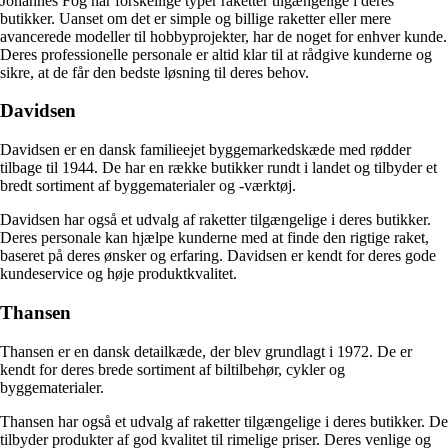
Johannes Fog har forskellige typer raketter tilgængelige i deres
butikker. Uanset om det er simple og billige raketter eller mere
avancerede modeller til hobbyprojekter, har de noget for enhver kunde.
Deres professionelle personale er altid klar til at rådgive kunderne og
sikre, at de får den bedste løsning til deres behov.
Davidsen
Davidsen er en dansk familieejet byggemarkedskæde med rødder
tilbage til 1944. De har en række butikker rundt i landet og tilbyder et
bredt sortiment af byggematerialer og -værktøj.
Davidsen har også et udvalg af raketter tilgængelige i deres butikker.
Deres personale kan hjælpe kunderne med at finde den rigtige raket,
baseret på deres ønsker og erfaring. Davidsen er kendt for deres gode
kundeservice og høje produktkvalitet.
Thansen
Thansen er en dansk detailkæde, der blev grundlagt i 1972. De er
kendt for deres brede sortiment af biltilbehør, cykler og
byggematerialer.
Thansen har også et udvalg af raketter tilgængelige i deres butikker. De
tilbyder produkter af god kvalitet til rimelige priser. Deres venlige og