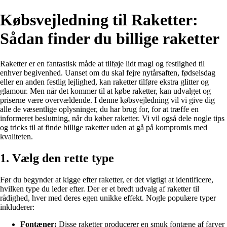
Købsvejledning til Raketter:
Sådan finder du billige raketter
Raketter er en fantastisk måde at tilføje lidt magi og festlighed til
enhver begivenhed. Uanset om du skal fejre nytårsaften, fødselsdag
eller en anden festlig lejlighed, kan raketter tilføre ekstra glitter og
glamour. Men når det kommer til at købe raketter, kan udvalget og
priserne være overvældende. I denne købsvejledning vil vi give dig
alle de væsentlige oplysninger, du har brug for, for at træffe en
informeret beslutning, når du køber raketter. Vi vil også dele nogle tips
og tricks til at finde billige raketter uden at gå på kompromis med
kvaliteten.
1. Vælg den rette type
Før du begynder at kigge efter raketter, er det vigtigt at identificere,
hvilken type du leder efter. Der er et bredt udvalg af raketter til
rådighed, hver med deres egen unikke effekt. Nogle populære typer
inkluderer:
Fontæner:
Disse raketter producerer en smuk fontæne af farver