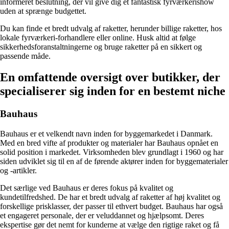
informeret beslutning, der vil give dig et fantastisk fyrværkerishow
uden at sprænge budgettet.
Du kan finde et bredt udvalg af raketter, herunder billige raketter, hos
lokale fyrværkeri-forhandlere eller online. Husk altid at følge
sikkerhedsforanstaltningerne og bruge raketter på en sikkert og
passende måde.
En omfattende oversigt over butikker, der
specialiserer sig inden for en bestemt niche
Bauhaus
Bauhaus er et velkendt navn inden for byggemarkedet i Danmark.
Med en bred vifte af produkter og materialer har Bauhaus opnået en
solid position i markedet. Virksomheden blev grundlagt i 1960 og har
siden udviklet sig til en af de førende aktører inden for byggematerialer
og -artikler.
Det særlige ved Bauhaus er deres fokus på kvalitet og
kundetilfredshed. De har et bredt udvalg af raketter af høj kvalitet og
forskellige prisklasser, der passer til ethvert budget. Bauhaus har også
et engageret personale, der er veluddannet og hjælpsomt. Deres
ekspertise gør det nemt for kunderne at vælge den rigtige raket og få