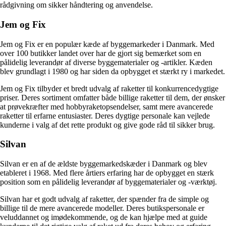
rådgivning om sikker håndtering og anvendelse.
Jem og Fix
Jem og Fix er en populær kæde af byggemarkeder i Danmark. Med
over 100 butikker landet over har de gjort sig bemærket som en
pålidelig leverandør af diverse byggematerialer og -artikler. Kæden
blev grundlagt i 1980 og har siden da opbygget et stærkt ry i markedet.
Jem og Fix tilbyder et bredt udvalg af raketter til konkurrencedygtige
priser. Deres sortiment omfatter både billige raketter til dem, der ønsker
at prøvekræfter med hobbyraketopsendelser, samt mere avancerede
raketter til erfarne entusiaster. Deres dygtige personale kan vejlede
kunderne i valg af det rette produkt og give gode råd til sikker brug.
Silvan
Silvan er en af de ældste byggemarkedskæder i Danmark og blev
etableret i 1968. Med flere årtiers erfaring har de opbygget en stærk
position som en pålidelig leverandør af byggematerialer og -værktøj.
Silvan har et godt udvalg af raketter, der spænder fra de simple og
billige til de mere avancerede modeller. Deres butikspersonale er
veluddannet og imødekommende, og de kan hjælpe med at guide