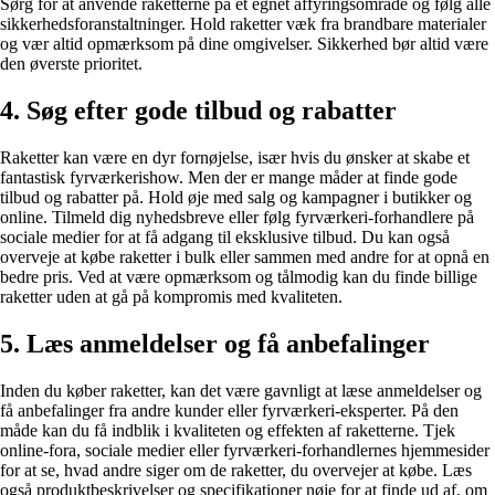
Sørg for at anvende raketterne på et egnet affyringsområde og følg alle
sikkerhedsforanstaltninger. Hold raketter væk fra brandbare materialer
og vær altid opmærksom på dine omgivelser. Sikkerhed bør altid være
den øverste prioritet.
4. Søg efter gode tilbud og rabatter
Raketter kan være en dyr fornøjelse, især hvis du ønsker at skabe et
fantastisk fyrværkerishow. Men der er mange måder at finde gode
tilbud og rabatter på. Hold øje med salg og kampagner i butikker og
online. Tilmeld dig nyhedsbreve eller følg fyrværkeri-forhandlere på
sociale medier for at få adgang til eksklusive tilbud. Du kan også
overveje at købe raketter i bulk eller sammen med andre for at opnå en
bedre pris. Ved at være opmærksom og tålmodig kan du finde billige
raketter uden at gå på kompromis med kvaliteten.
5. Læs anmeldelser og få anbefalinger
Inden du køber raketter, kan det være gavnligt at læse anmeldelser og
få anbefalinger fra andre kunder eller fyrværkeri-eksperter. På den
måde kan du få indblik i kvaliteten og effekten af ​​raketterne. Tjek
online-fora, sociale medier eller fyrværkeri-forhandlernes hjemmesider
for at se, hvad andre siger om de raketter, du overvejer at købe. Læs
også produktbeskrivelser og specifikationer nøje for at finde ud af, om