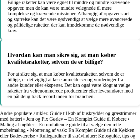
Billige raketter kan være egnet til mindre og mindre krævende
opgaver, men de kan være mindre velegnede til mere
komplekse og krævende missioner. Afhængig af opgavens art
og størrelse kan det være nødvendigt at vælge mere avancerede
og pålidelige raketter, der kan imødekomme de nødvendige
krav.
Hvordan kan man sikre sig, at man køber
kvalitetsraketter, selvom de er billige?
For at sikre sig, at man køber kvalitetsraketter, selvom de er
billige, er det vigtigt at læse anmeldelser og vurderinger fra
andre kunder eller eksperter. Det kan også være klogt at vælge
raketter fra velrenommerede producenter eller leverandører med
en pålidelig track record inden for branchen.
Andre populære artikler:
Guide til køb af buskrydder og græstrimmer
med batteri
•
Jem og Fix Gørlev – En Komplet Guide til Købere
•
Maling af møbler – En omfattende guide til at vælge den rette
møbelmaling
•
Montering af vask: En Komplet Guide til dit Køkken
eller Badeværelse
•
Rullegardiner til skråvinduer: Købsguide, tips og