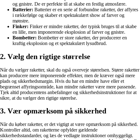
og gnistre. De er perfekte til at skabe en festlig atmosfære.
Batterier:
Batterier er en serie af forbundne raketter, der affyres
i rækkefølge og skaber et spektakulært show af farver og
mønstre.
Finker:
Finker er mindre raketter, der typisk bruges til at skabe
en lille, men imponerende eksplosion af farver og gnistre.
Bombetter:
Bombetter er store raketter, der producerer en
kraftig eksplosion og et spektakulært lysudbrud.
2. Vælg den rigtige størrelse
Når du vælger raketter, skal du også overveje størrelsen. Større raketter
kan producere mere imponerende effekter, men de kræver også mere
plads og sikkerhedsmargin. Hvis du har en mindre have eller et
begrænset affyringsområde, kan mindre raketter være mere passende.
Tjek altid producentens anbefalinger og sikkerhedsinstruktioner for at
sikre, at du vælger den rigtige størrelse.
3. Vær opmærksom på sikkerhed
Når du køber raketter, er det vigtigt at være opmærksom på sikkerhed.
Kontroller altid, om raketterne opfylder gældende
sikkerhedsstandarder, og læs de vedlagte instruktioner omhyggeligt.