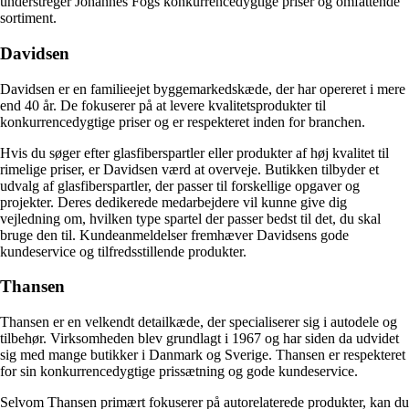
understreger Johannes Fogs konkurrencedygtige priser og omfattende
sortiment.
Davidsen
Davidsen er en familieejet byggemarkedskæde, der har opereret i mere
end 40 år. De fokuserer på at levere kvalitetsprodukter til
konkurrencedygtige priser og er respekteret inden for branchen.
Hvis du søger efter glasfiberspartler eller produkter af høj kvalitet til
rimelige priser, er Davidsen værd at overveje. Butikken tilbyder et
udvalg af glasfiberspartler, der passer til forskellige opgaver og
projekter. Deres dedikerede medarbejdere vil kunne give dig
vejledning om, hvilken type spartel der passer bedst til det, du skal
bruge den til. Kundeanmeldelser fremhæver Davidsens gode
kundeservice og tilfredsstillende produkter.
Thansen
Thansen er en velkendt detailkæde, der specialiserer sig i autodele og
tilbehør. Virksomheden blev grundlagt i 1967 og har siden da udvidet
sig med mange butikker i Danmark og Sverige. Thansen er respekteret
for sin konkurrencedygtige prissætning og gode kundeservice.
Selvom Thansen primært fokuserer på autorelaterede produkter, kan du