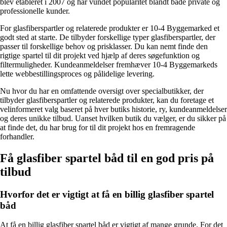
blev etableret i 2007 og har vundet popularitet blandt både private og
professionelle kunder.
For glasfiberspartler og relaterede produkter er 10-4 Byggemarked et
godt sted at starte. De tilbyder forskellige typer glasfiberspartler, der
passer til forskellige behov og prisklasser. Du kan nemt finde den
rigtige spartel til dit projekt ved hjælp af deres søgefunktion og
filtermuligheder. Kundeanmeldelser fremhæver 10-4 Byggemarkeds
lette webbestillingsproces og pålidelige levering.
Nu hvor du har en omfattende oversigt over specialbutikker, der
tilbyder glasfiberspartler og relaterede produkter, kan du foretage et
velinformeret valg baseret på hver butiks historie, ry, kundeanmeldelser
og deres unikke tilbud. Uanset hvilken butik du vælger, er du sikker på
at finde det, du har brug for til dit projekt hos en fremragende
forhandler.
Få glasfiber spartel båd til en god pris på
tilbud
Hvorfor det er vigtigt at få en billig glasfiber spartel
båd
At få en billig glasfiber spartel båd er vigtigt af mange grunde. For det