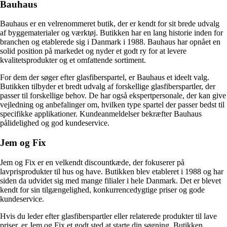
Bauhaus
Bauhaus er en velrenommeret butik, der er kendt for sit brede udvalg
af byggematerialer og værktøj. Butikken har en lang historie inden for
branchen og etablerede sig i Danmark i 1988. Bauhaus har opnået en
solid position på markedet og nyder et godt ry for at levere
kvalitetsprodukter og et omfattende sortiment.
For dem der søger efter glasfiberspartel, er Bauhaus et ideelt valg.
Butikken tilbyder et bredt udvalg af forskellige glasfiberspartler, der
passer til forskellige behov. De har også ekspertpersonale, der kan give
vejledning og anbefalinger om, hvilken type spartel der passer bedst til
specifikke applikationer. Kundeanmeldelser bekræfter Bauhaus
pålidelighed og god kundeservice.
Jem og Fix
Jem og Fix er en velkendt discountkæde, der fokuserer på
lavprisprodukter til hus og have. Butikken blev etableret i 1988 og har
siden da udvidet sig med mange filialer i hele Danmark. Det er blevet
kendt for sin tilgængelighed, konkurrencedygtige priser og gode
kundeservice.
Hvis du leder efter glasfiberspartler eller relaterede produkter til lave
priser, er Jem og Fix et godt sted at starte din søgning. Butikken