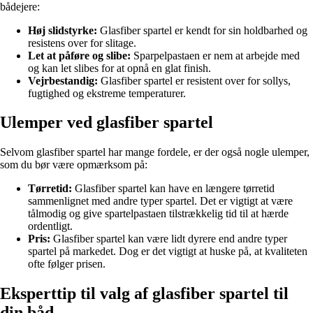
bådejere:
Høj slidstyrke:
Glasfiber spartel er kendt for sin holdbarhed og
resistens over for slitage.
Let at påføre og slibe:
Sparpelpastaen er nem at arbejde med
og kan let slibes for at opnå en glat finish.
Vejrbestandig:
Glasfiber spartel er resistent over for sollys,
fugtighed og ekstreme temperaturer.
Ulemper ved glasfiber spartel
Selvom glasfiber spartel har mange fordele, er der også nogle ulemper,
som du bør være opmærksom på:
Tørretid:
Glasfiber spartel kan have en længere tørretid
sammenlignet med andre typer spartel. Det er vigtigt at være
tålmodig og give spartelpastaen tilstrækkelig tid til at hærde
ordentligt.
Pris:
Glasfiber spartel kan være lidt dyrere end andre typer
spartel på markedet. Dog er det vigtigt at huske på, at kvaliteten
ofte følger prisen.
Eksperttip til valg af glasfiber spartel til
din båd