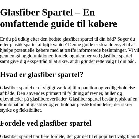
Glasfiber Spartel – En
omfattende guide til købere
Er du på udkig efter den bedste glasfiber spartel til din båd? Søger du
efter plastik spartel af høj kvalitet? Denne guide er skræddersyet til at
hjælpe potentielle købere med at træffe informerede beslutninger. Vi vil
gennemgå nøglefunktioner, fordele og ulemper ved glasfiber spartel
samt give dig ekspertråd til at sikre, at du gør det rette valg til din båd.
Hvad er glasfiber spartel?
Glasfiber spartel er et vigtigt værktøj til reparation og vedligeholdelse
af både. Den anvendes primært til fyldning af revner, huller og
ujævnheder på glasfiberoverflader. Glasfiber spartel består typisk af en
kombination af glasfiber og en holdbar plastikforbindelse, der sikrer
styrke og fleksibilitet.
Fordele ved glasfiber spartel
Glasfiber spartel har flere fordele, der gør det til et populært valg blandt