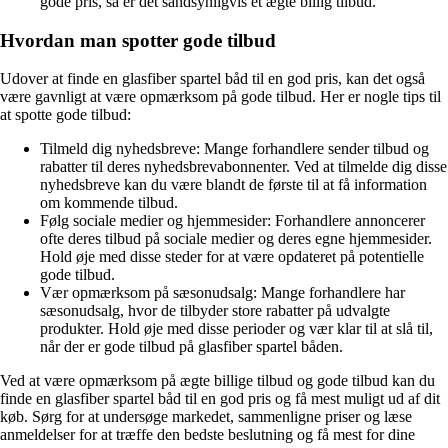
gode pris, så er det sandsynligvis et ægte billig tilbud.
Hvordan man spotter gode tilbud
Udover at finde en glasfiber spartel båd til en god pris, kan det også
være gavnligt at være opmærksom på gode tilbud. Her er nogle tips til
at spotte gode tilbud:
Tilmeld dig nyhedsbreve: Mange forhandlere sender tilbud og
rabatter til deres nyhedsbrevabonnenter. Ved at tilmelde dig disse
nyhedsbreve kan du være blandt de første til at få information
om kommende tilbud.
Følg sociale medier og hjemmesider: Forhandlere annoncerer
ofte deres tilbud på sociale medier og deres egne hjemmesider.
Hold øje med disse steder for at være opdateret på potentielle
gode tilbud.
Vær opmærksom på sæsonudsalg: Mange forhandlere har
sæsonudsalg, hvor de tilbyder store rabatter på udvalgte
produkter. Hold øje med disse perioder og vær klar til at slå til,
når der er gode tilbud på glasfiber spartel båden.
Ved at være opmærksom på ægte billige tilbud og gode tilbud kan du
finde en glasfiber spartel båd til en god pris og få mest muligt ud af dit
køb. Sørg for at undersøge markedet, sammenligne priser og læse
anmeldelser for at træffe den bedste beslutning og få mest for dine