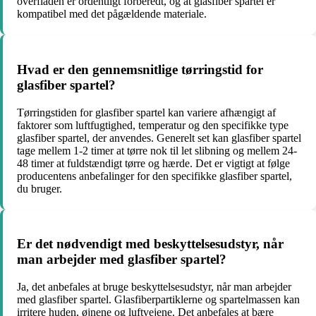
overfladen er ordentligt forberedt, og at glasfiber spartel er
kompatibel med det pågældende materiale.
Hvad er den gennemsnitlige tørringstid for
glasfiber spartel?
Tørringstiden for glasfiber spartel kan variere afhængigt af
faktorer som luftfugtighed, temperatur og den specifikke type
glasfiber spartel, der anvendes. Generelt set kan glasfiber spartel
tage mellem 1-2 timer at tørre nok til let slibning og mellem 24-
48 timer at fuldstændigt tørre og hærde. Det er vigtigt at følge
producentens anbefalinger for den specifikke glasfiber spartel,
du bruger.
Er det nødvendigt med beskyttelsesudstyr, når
man arbejder med glasfiber spartel?
Ja, det anbefales at bruge beskyttelsesudstyr, når man arbejder
med glasfiber spartel. Glasfiberpartiklerne og spartelmassen kan
irritere huden, øjnene og luftvejene. Det anbefales at bære