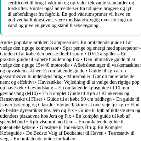
certificeret til brug i vådrum og opfylder relevante standarder og
forskrifter. Vurder også anmeldelser fra tidligere brugere og lyt
til anbefalinger fra fagfolk. En god vådrumsprimer vil have en
god vedhæftningsevne, være modstandsdygtig over for fugt og
vand og give en jævn og stabil flisebelægning.
Andre populære artikler:
Kompressorer: En omfattende guide til at
vælge den rigtige kompressor
•
Spar penge og energi med sparepærer
•
Guiden til at købe den bedste fluefri spray
•
DVD afspiller – En
praktisk guide til købere hos Jem og Fix
•
Den ultimative guide til at
vælge den rigtige 15w40 motorolie
•
Afløbsløsninger til vaskemaskiner
og opvaskemaskiner: En omfattende guide
•
Guide til køb af en
gasvarmeovn til indendørs brug
•
Murerbaljer: Gør dit murerarbejde
nemt og effektivt
•
Havesække: Vejledning til at vælge den rigtige pop
up havesæk
•
Gevindstang – En omfattende købsguide til 10 mm
gevindstang (M10)
•
En Komplet Guide til Køb af Klinkerens og
Rensevæske til Fliser
•
Guide til at købe 90 cm trådhegn
•
En guide til
Isover isolering og Glasuld: Vigtige faktorer at overveje før køb
•
Find
de bedste dyreartikler hos Jem og Fix
•
Guide til køb af ildfaste sten og
udendørs pizzaovne hos Jem og Fix
•
En komplet guide til køb af
spændebånd
•
Køb visdomt med jem – En omfattende guide til
potentielle købere
•
Glasdøre til Indendørs Brug: En Komplet
Købsguide
•
De Bedste Valg af Bedkanter til Haven
•
Tørrestativ til
væg – En omfattende guide for købere