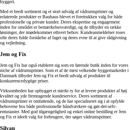
byggeri.
Med et bredt sortiment og et stort udvalg af vådrumsprimer og
relaterede produkter er Bauhaus blevet et foretrukken valg for både
professionelle og private kunder. Deres ekspertise og engagement
inden for området er bemærkelsesværdigt, og de tilbyder en række
løsninger, der imødekommer ethvert behov. Kundeanmeldelser roses
ofte deres fulde forståelse af faget og deres evne til at give rådgivning
og vejledning.
Jem og Fix
Jem og Fix har også etableret sig som en førende butik inden for vores
niche af vådrumsprimer. Som et af de mest velkendte byggemarkeder i
Danmark tilbyder Jem og Fix et bredt udvalg af produkter til
konkurrencedygtige priser.
Virksomheden har opbygget et stærkt ry for at levere produkter af høj
kvalitet og yde fremragende kundeservice. Deres sortiment af
vådrumsprimer er omfattende, og de har specialiseret sig i at opfylde
behovene hos både professionelle håndværkere og gør-det-selv-
entusiaster. Med god tilgængelighed og enkel online bestilling er Jem
og Fix et ideelt valg for forbrugere, der søger vådrumsprimer.
Silvan