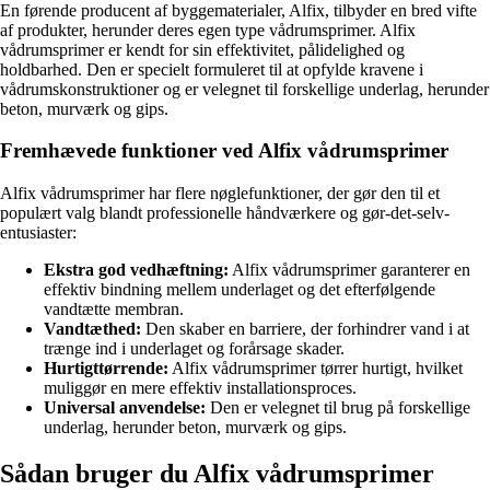
En førende producent af byggematerialer, Alfix, tilbyder en bred vifte
af produkter, herunder deres egen type vådrumsprimer. Alfix
vådrumsprimer er kendt for sin effektivitet, pålidelighed og
holdbarhed. Den er specielt formuleret til at opfylde kravene i
vådrumskonstruktioner og er velegnet til forskellige underlag, herunder
beton, murværk og gips.
Fremhævede funktioner ved Alfix vådrumsprimer
Alfix vådrumsprimer har flere nøglefunktioner, der gør den til et
populært valg blandt professionelle håndværkere og gør-det-selv-
entusiaster:
Ekstra god vedhæftning:
Alfix vådrumsprimer garanterer en
effektiv bindning mellem underlaget og det efterfølgende
vandtætte membran.
Vandtæthed:
Den skaber en barriere, der forhindrer vand i at
trænge ind i underlaget og forårsage skader.
Hurtigttørrende:
Alfix vådrumsprimer tørrer hurtigt, hvilket
muliggør en mere effektiv installationsproces.
Universal anvendelse:
Den er velegnet til brug på forskellige
underlag, herunder beton, murværk og gips.
Sådan bruger du Alfix vådrumsprimer