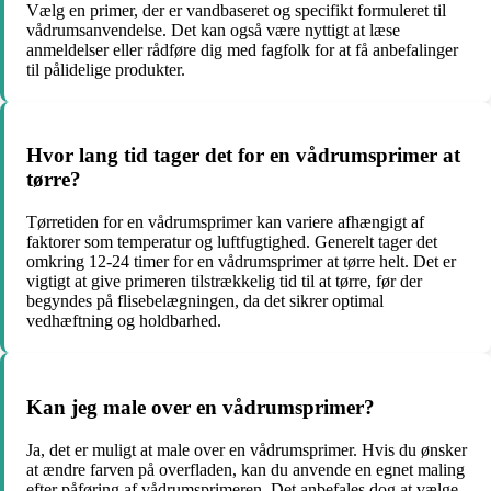
Vælg en primer, der er vandbaseret og specifikt formuleret til
vådrumsanvendelse. Det kan også være nyttigt at læse
anmeldelser eller rådføre dig med fagfolk for at få anbefalinger
til pålidelige produkter.
Hvor lang tid tager det for en vådrumsprimer at
tørre?
Tørretiden for en vådrumsprimer kan variere afhængigt af
faktorer som temperatur og luftfugtighed. Generelt tager det
omkring 12-24 timer for en vådrumsprimer at tørre helt. Det er
vigtigt at give primeren tilstrækkelig tid til at tørre, før der
begyndes på flisebelægningen, da det sikrer optimal
vedhæftning og holdbarhed.
Kan jeg male over en vådrumsprimer?
Ja, det er muligt at male over en vådrumsprimer. Hvis du ønsker
at ændre farven på overfladen, kan du anvende en egnet maling
efter påføring af vådrumsprimeren. Det anbefales dog at vælge