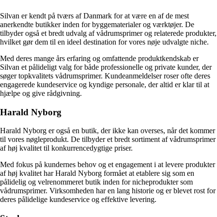
Silvan er kendt på tværs af Danmark for at være en af de mest
anerkendte butikker inden for byggematerialer og værktøjer. De
tilbyder også et bredt udvalg af vådrumsprimer og relaterede produkter,
hvilket gør dem til en ideel destination for vores nøje udvalgte niche.
Med deres mange års erfaring og omfattende produktkendskab er
Silvan et pålideligt valg for både professionelle og private kunder, der
søger topkvalitets vådrumsprimer. Kundeanmeldelser roser ofte deres
engagerede kundeservice og kyndige personale, der altid er klar til at
hjælpe og give rådgivning.
Harald Nyborg
Harald Nyborg er også en butik, der ikke kan overses, når det kommer
til vores nøgleprodukt. De tilbyder et bredt sortiment af vådrumsprimer
af høj kvalitet til konkurrencedygtige priser.
Med fokus på kundernes behov og et engagement i at levere produkter
af høj kvalitet har Harald Nyborg formået at etablere sig som en
pålidelig og velrenommeret butik inden for nicheprodukter som
vådrumsprimer. Virksomheden har en lang historie og er blevet rost for
deres pålidelige kundeservice og effektive levering.