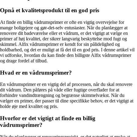
Opnå et kvalitetsprodukt til en god pris
At finde en billig vådrumsprimer er ofte en vigtig overvejelse for
mange boligejere og gør-det-selv entusiaster. Når du planlægger at
renovere dit badeværelse eller et vådrum, er det vigtigt at vælge en
primer af høj kvalitet, der sikrer langvarig beskyttelse mod fugt og
skimmel. Alfix vådrumsprimer er kendt for sin pålidelighed og
holdbarhed, og det er muligt at få det til en god pris. I denne artikel vil
vi udforske, hvordan du kan finde den billigste Alfix vådrumsprimer
og drage fordel af tilbud.
Hvad er en vådrumsprimer?
En vådrumsprimer er en vigtig del af processen, når du skal renovere
dit vådrum. Den påføres på våde eller fugtige overflader for at
forhindre vandindtrængning og begrænse skimmelvækst. Når du
vælger en primer, der passer til dine specifikke behov, er det vigtigt at
holde øje med kvalitet og pris.
Hvorfor er det vigtigt at finde en billig
vådrumsprimer?
Når du planlægger et renoveringsprojekt, er det naturligt at ønske at