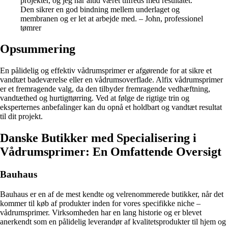
projekter, og jeg har altid været tilfreds med resultatet.
Den sikrer en god bindning mellem underlaget og
membranen og er let at arbejde med. – John, professionel
tømrer
Opsummering
En pålidelig og effektiv vådrumsprimer er afgørende for at sikre et
vandtæt badeværelse eller en vådrumsoverflade. Alfix vådrumsprimer
er et fremragende valg, da den tilbyder fremragende vedhæftning,
vandtæthed og hurtigttørring. Ved at følge de rigtige trin og
eksperternes anbefalinger kan du opnå et holdbart og vandtæt resultat
til dit projekt.
Danske Butikker med Specialisering i
Vådrumsprimer: En Omfattende Oversigt
Bauhaus
Bauhaus er en af de mest kendte og velrenommerede butikker, når det
kommer til køb af produkter inden for vores specifikke niche –
vådrumsprimer. Virksomheden har en lang historie og er blevet
anerkendt som en pålidelig leverandør af kvalitetsprodukter til hjem og