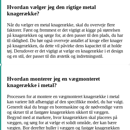
Hvordan vælger jeg den rigtige metal
knagerække?
Når du vælger en metal knagerække, skal du overveje flere
faktorer. Først og fremmest er det vigtigt at kigge på størrelsen
på knagerækken og sørge for, at den passer til den plads, du har
til rådighed. Du bør også overveje antallet af kroge eller knager
på knagerækken, da dette vil påvirke dens kapacitet til at holde
tøj. Derudover er det vigtigt at vælge en knagerække i et design
og en stil, der passer til din æstetik og indretningsstil.
Hvordan monterer jeg en vægmonteret
knagerække i metal?
Processen for at montere en vægmonteret knagerække i metal
kan variere lidt afhængigt af den specifikke model, du har valgt.
Generelt skal du bruge en boremaskine og de nødvendige værn
og skruer til at fastgøre knagerækken sikkert til væggen.
Begynd med at markere, hvor knagerækken skal placeres på
væggen, og sørg for at vælge et solidt område, der kan bære
vægten. Bor derefter huller i væggen og fastgør knagerækken