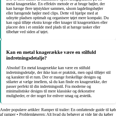
metal knagerække. En effektiv metode er at bruge bøjler, der
kan hænge flere tøjstykker sammen, såsom lagdelingsbøjler
eller hængende bøjler med clips. Dette vil hjælpe med at
udnytte pladsen optimalt og organisere tøjet mere kompakt. Du
kan også tilføje ekstra kroge eller knager til knagerækken eller
placere den i et område med plads til at hænge tasker eller
tilbehør ved siden af tøjet.
Kan en metal knagerække være en stilfuld
indretningsdetalje?
Absolut! En metal knagerække kan være en stilfuld
indretningsdetalje, der ikke kun er praktisk, men også tilføjer stil
og karakter til et rum. Der er mange forskellige designs og
stilarter at vælge imellem, så du kan finde en knagerække, der
passer perfekt til din indretningsstil. Fra moderne og
minimalistiske designs til mere klassiske og dekorative
muligheder, er der noget for enhver smag og æstetik.
Andre populære artikler:
Ramper til trailer: En omfattende guide til køb
af ramper
•
Problemløseren: Alt hvad du behøver at vide før du køber