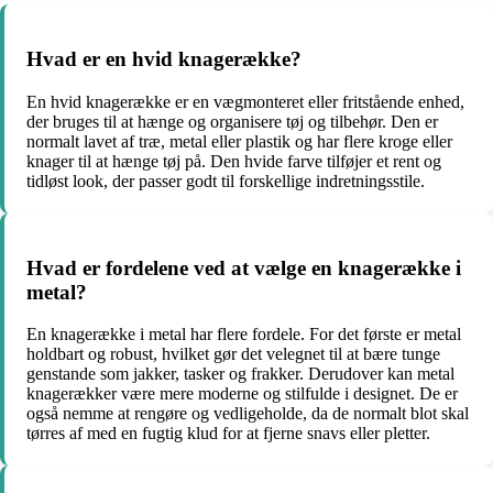
Hvad er en hvid knagerække?
En hvid knagerække er en vægmonteret eller fritstående enhed,
der bruges til at hænge og organisere tøj og tilbehør. Den er
normalt lavet af træ, metal eller plastik og har flere kroge eller
knager til at hænge tøj på. Den hvide farve tilføjer et rent og
tidløst look, der passer godt til forskellige indretningsstile.
Hvad er fordelene ved at vælge en knagerække i
metal?
En knagerække i metal har flere fordele. For det første er metal
holdbart og robust, hvilket gør det velegnet til at bære tunge
genstande som jakker, tasker og frakker. Derudover kan metal
knagerækker være mere moderne og stilfulde i designet. De er
også nemme at rengøre og vedligeholde, da de normalt blot skal
tørres af med en fugtig klud for at fjerne snavs eller pletter.