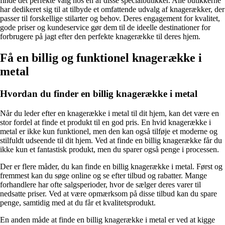
finde det perfekte valg hos en af disse specialbutikker. Alle butikkerne
har dedikeret sig til at tilbyde et omfattende udvalg af knagerækker, der
passer til forskellige stilarter og behov. Deres engagement for kvalitet,
gode priser og kundeservice gør dem til de ideelle destinationer for
forbrugere på jagt efter den perfekte knagerække til deres hjem.
Få en billig og funktionel knagerække i
metal
Hvordan du finder en billig knagerække i metal
Når du leder efter en knagerække i metal til dit hjem, kan det være en
stor fordel at finde et produkt til en god pris. En hvid knagerække i
metal er ikke kun funktionel, men den kan også tilføje et moderne og
stilfuldt udseende til dit hjem. Ved at finde en billig knagerække får du
ikke kun et fantastisk produkt, men du sparer også penge i processen.
Der er flere måder, du kan finde en billig knagerække i metal. Først og
fremmest kan du søge online og se efter tilbud og rabatter. Mange
forhandlere har ofte salgsperioder, hvor de sælger deres varer til
nedsatte priser. Ved at være opmærksom på disse tilbud kan du spare
penge, samtidig med at du får et kvalitetsprodukt.
En anden måde at finde en billig knagerække i metal er ved at kigge