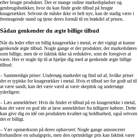
efter brugte produkter. Der er mange online markedspladser og
genbrugsbutikker, hvor du kan finde gode tilbud på brugte
knagerækker. Selvom de måske ikke er helt nye, kan de stadig være i
fremragende stand og tjene deres formål til en brøkdel af prisen.
Sådan genkender du ægte billige tilbud
Når du leder efter en billig knagerække i metal, er det vigtigt at kunne
genkende ægte tilbud. Nogle gange er der produkter, der markedsføres
som billige, men de er faktisk ikke så reduktive, som de foregiver at
være. Her er nogle tip til at hjælpe dig med at genkende ægte billige
tilbud:
– Sammenlign priser: Undersøg markedet og find ud af, hvilke priser
der er typiske for knagerækker i metal. Hvis et tilbud ser for godt ud til
at være sandt, kan det være værd at være skeptisk og undersøge
yderligere.
– Læs anmeldelser: Hvis du finder et tilbud på en knagerække i metal,
kan det være en god ide at læse anmeldelser fra tidligere købere. Dette
kan give dig en idé om produktets kvalitet og holdbarhed, også selvom
det er billigt.
– Vær opmærksom på deres ophavsret: Nogle gange annoncerer
forhandlere en udsalgspris, men den oprindelige pris kan faktisk være