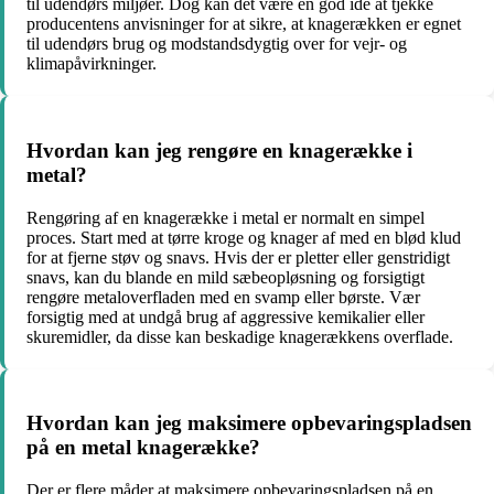
til udendørs miljøer. Dog kan det være en god idé at tjekke
producentens anvisninger for at sikre, at knagerækken er egnet
til udendørs brug og modstandsdygtig over for vejr- og
klimapåvirkninger.
Hvordan kan jeg rengøre en knagerække i
metal?
Rengøring af en knagerække i metal er normalt en simpel
proces. Start med at tørre kroge og knager af med en blød klud
for at fjerne støv og snavs. Hvis der er pletter eller genstridigt
snavs, kan du blande en mild sæbeopløsning og forsigtigt
rengøre metaloverfladen med en svamp eller børste. Vær
forsigtig med at undgå brug af aggressive kemikalier eller
skuremidler, da disse kan beskadige knagerækkens overflade.
Hvordan kan jeg maksimere opbevaringspladsen
på en metal knagerække?
Der er flere måder at maksimere opbevaringspladsen på en