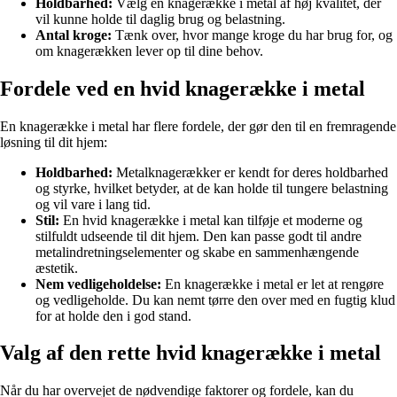
Holdbarhed:
Vælg en knagerække i metal af høj kvalitet, der
vil kunne holde til daglig brug og belastning.
Antal kroge:
Tænk over, hvor mange kroge du har brug for, og
om knagerækken lever op til dine behov.
Fordele ved en hvid knagerække i metal
En knagerække i metal har flere fordele, der gør den til en fremragende
løsning til dit hjem:
Holdbarhed:
Metalknagerækker er kendt for deres holdbarhed
og styrke, hvilket betyder, at de kan holde til tungere belastning
og vil vare i lang tid.
Stil:
En hvid knagerække i metal kan tilføje et moderne og
stilfuldt udseende til dit hjem. Den kan passe godt til andre
metalindretningselementer og skabe en sammenhængende
æstetik.
Nem vedligeholdelse:
En knagerække i metal er let at rengøre
og vedligeholde. Du kan nemt tørre den over med en fugtig klud
for at holde den i god stand.
Valg af den rette hvid knagerække i metal
Når du har overvejet de nødvendige faktorer og fordele, kan du