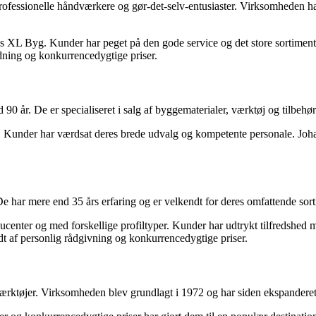
sionelle håndværkere og gør-det-selv-entusiaster. Virksomheden har ek
 hos XL Byg. Kunder har peget på den gode service og det store sortime
edning og konkurrencedygtige priser.
90 år. De er specialiseret i salg af byggematerialer, værktøj og tilbehør 
. Kunder har værdsat deres brede udvalg og kompetente personale. Johann
har mere end 35 års erfaring og er velkendt for deres omfattende sort
center og med forskellige profiltyper. Kunder har udtrykt tilfredshed m
dt af personlig rådgivning og konkurrencedygtige priser.
værktøjer. Virksomheden blev grundlagt i 1972 og har siden ekspandere