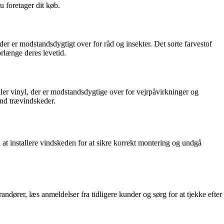
u foretager dit køb.
r er modstandsdygtigt over for råd og insekter. Det sorte farvestof
orlænge deres levetid.
ler vinyl, der er modstandsdygtige over for vejrpåvirkninger og
nd trævindskeder.
il at installere vindskeden for at sikre korrekt montering og undgå
andører, læs anmeldelser fra tidligere kunder og sørg for at tjekke efter