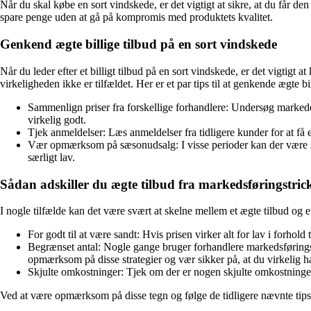
Når du skal købe en sort vindskede, er det vigtigt at sikre, at du får de
spare penge uden at gå på kompromis med produktets kvalitet.
Genkend ægte billige tilbud på en sort vindskede
Når du leder efter et billigt tilbud på en sort vindskede, er det vigtigt
virkeligheden ikke er tilfældet. Her er et par tips til at genkende ægte bil
Sammenlign priser fra forskellige forhandlere: Undersøg markede
virkelig godt.
Tjek anmeldelser: Læs anmeldelser fra tidligere kunder for at få 
Vær opmærksom på sæsonudsalg: I visse perioder kan der være særl
særligt lav.
Sådan adskiller du ægte tilbud fra markedsføringstric
I nogle tilfælde kan det være svært at skelne mellem et ægte tilbud og e
For godt til at være sandt: Hvis prisen virker alt for lav i forhold
Begrænset antal: Nogle gange bruger forhandlere markedsføringstr
opmærksom på disse strategier og vær sikker på, at du virkelig har
Skjulte omkostninger: Tjek om der er nogen skjulte omkostninger, 
Ved at være opmærksom på disse tegn og følge de tidligere nævnte tips 