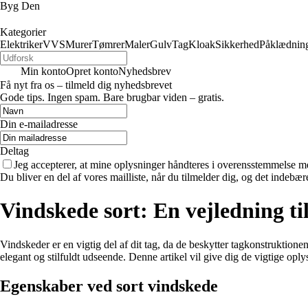
Byg Den
Kategorier
Elektriker
VVS
Murer
Tømrer
Maler
Gulv
Tag
Kloak
Sikkerhed
Påklædnin
Min konto
Opret konto
Nyhedsbrev
Få nyt fra os – tilmeld dig nyhedsbrevet
Gode tips. Ingen spam. Bare brugbar viden – gratis.
Din e-mailadresse
Deltag
Jeg accepterer, at mine oplysninger håndteres i overensstemmelse m
Du bliver en del af vores mailliste, når du tilmelder dig, og det indebæ
Vindskede sort: En vejledning ti
Vindskeder er en vigtig del af dit tag, da de beskytter tagkonstruktion
elegant og stilfuldt udseende. Denne artikel vil give dig de vigtige oply
Egenskaber ved sort vindskede