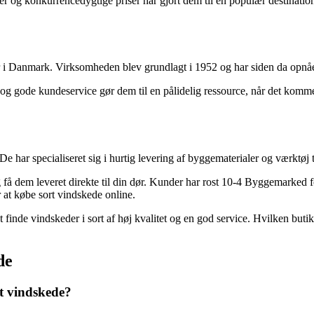
 og konkurrencedygtige priser har gjort dem til en populær destination 
 i Danmark. Virksomheden blev grundlagt i 1952 og har siden da opnået 
g gode kundeservice gør dem til en pålidelig ressource, når det kommer 
r specialiseret sig i hurtig levering af byggematerialer og værktøj ti
få dem leveret direkte til din dør. Kunder har rost 10-4 Byggemarked fo
 at købe sort vindskede online.
 finde vindskeder i sort af høj kvalitet og en god service. Hvilken buti
de
ort vindskede?