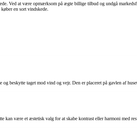
ede. Ved at være opmærksom på ægte billige tilbud og undgå markedsføri
u køber en sort vindskede.
te og beskytte taget mod vind og vejr. Den er placeret på gavlen af huset
tte kan være et æstetisk valg for at skabe kontrast eller harmoni med re