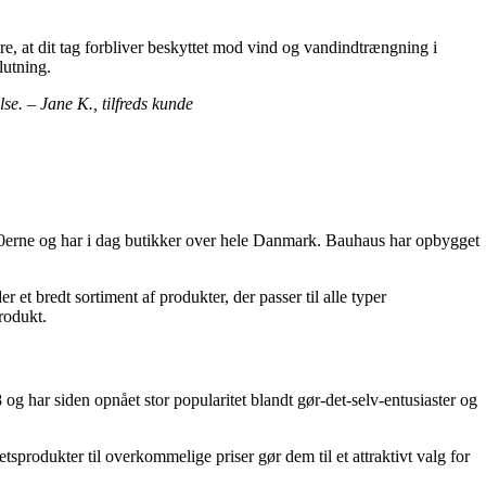
kre, at dit tag forbliver beskyttet mod vind og vandindtrængning i
lutning.
se. – Jane K., tilfreds kunde
960erne og har i dag butikker over hele Danmark. Bauhaus har opbygget
t bredt sortiment af produkter, der passer til alle typer
rodukt.
g har siden opnået stor popularitet blandt gør-det-selv-entusiaster og
tsprodukter til overkommelige priser gør dem til et attraktivt valg for