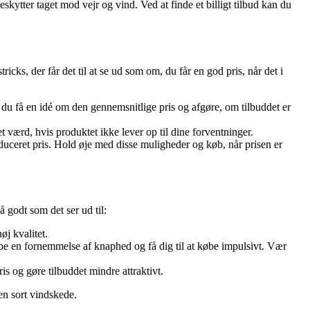
skytter taget mod vejr og vind. Ved at finde et billigt tilbud kan du
icks, der får det til at se ud som om, du får en god pris, når det i
du få en idé om den gennemsnitlige pris og afgøre, om tilbuddet er
t værd, hvis produktet ikke lever op til dine forventninger.
duceret pris. Hold øje med disse muligheder og køb, når prisen er
å godt som det ser ud til:
øj kvalitet.
abe en fornemmelse af knaphed og få dig til at købe impulsivt. Vær
s og gøre tilbuddet mindre attraktivt.
en sort vindskede.