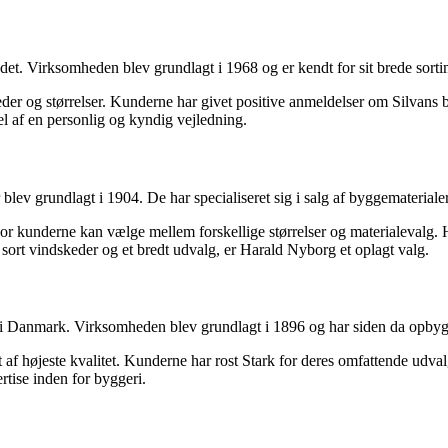
et. Virksomheden blev grundlagt i 1968 og er kendt for sit brede sorti
der og størrelser. Kunderne har givet positive anmeldelser om Silvans br
el af en personlig og kyndig vejledning.
ev grundlagt i 1904. De har specialiseret sig i salg af byggematerialer
or kunderne kan vælge mellem forskellige størrelser og materialevalg. 
 sort vindskeder og et bredt udvalg, er Harald Nyborg et oplagt valg.
r i Danmark. Virksomheden blev grundlagt i 1896 og har siden da opbyg
t af højeste kvalitet. Kunderne har rost Stark for deres omfattende udval
rtise inden for byggeri.