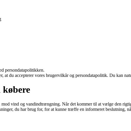
g
ed persondatapolitikken.
rer, at du accepterer vores brugervilkår og persondatapolitik. Du kan nat
l købere
en mod vind og vandindtrængning. Når det kommer til at vælge den rigtig
sninger, du har brug for, for at kunne træffe en informeret beslutning, n