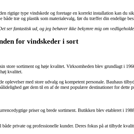
 den rigtige type vindskede og foretage en korrekt installation kan du si
e både træ og plastik som materialevalg, før du træffer din endelige bes
. Det ser fantastisk ud, og jeg behøver ikke bekymre mig om vedligeholdel
nden for vindskeder i sort
sin store sortiment og høje kvalitet. Virksomheden blev grundlagt i 1
høj kvalitet.
e oplevelser med store udvalg og kompetent personale. Bauhaus tilbyder e
ålidelighed gør dem til en af de mest populære destinationer for dette p
encedygtige priser og brede sortiment. Butikken blev etableret i 1988 o
 både private og professionelle kunder. Deres fokus på at tilbyde kvalite