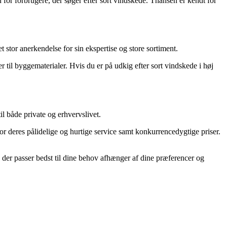
for forbrugere, der søger efter sort vindskede. Thansen er kendt for
stor anerkendelse for sin ekspertise og store sortiment.
til byggematerialer. Hvis du er på udkig efter sort vindskede i høj
l både private og erhvervslivet.
r deres pålidelige og hurtige service samt konkurrencedygtige priser.
k der passer bedst til dine behov afhænger af dine præferencer og