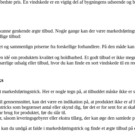
n bedste pris. En vindskede er en vigtig del af bygningens udseende og be
 at kunne genkende ægte tilbud. Nogle gange kan der være markedsføringstr
lige tilbud:
t og sammenlign priserne fra forskellige forhandlere. På den måde kan 
en idé om produktets kvalitet og holdbarhed. Et godt tilbud er ikke mege
ige udsalg eller tilbud, hvor du kan finde en sort vindskede til en re
ks
t markedsføringstrick. Her er nogle tegn på, at tilbuddet måske ikke er s
 til gennemsnittet, kan det være en indikation på, at produktet ikke er af h
icks som begrænset antal eller skynd dig, før det er for sent for at sk
 brug for produktet, før du slår til.
såsom leveringsgebyrer eller ekstra tillæg, der kan øge den samlede pri
kan du undgå at falde i markedsføringstrick og finde et ægte tilbud på 