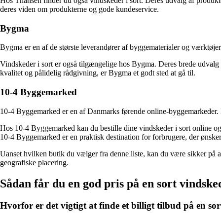
Hos Thansen finder du også vindskeder i sort. Deres udvalg af produkter
deres viden om produkterne og gode kundeservice.
Bygma
Bygma er en af de største leverandører af byggematerialer og værktøjer
Vindskeder i sort er også tilgængelige hos Bygma. Deres brede udvalg o
kvalitet og pålidelig rådgivning, er Bygma et godt sted at gå til.
10-4 Byggemarked
10-4 Byggemarked er en af Danmarks førende online-byggemarkeder. De ha
Hos 10-4 Byggemarked kan du bestille dine vindskeder i sort online og 
10-4 Byggemarked er en praktisk destination for forbrugere, der ønsker
Uanset hvilken butik du vælger fra denne liste, kan du være sikker på at
geografiske placering.
Sådan får du en god pris på en sort vindske
Hvorfor er det vigtigt at finde et billigt tilbud på en s