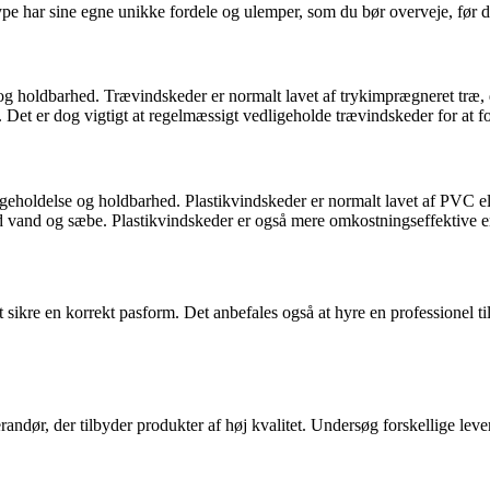
 type har sine egne unikke fordele og ulemper, som du bør overveje, før d
g holdbarhed. Trævindskeder er normalt lavet af trykimprægneret træ, de
s. Det er dog vigtigt at regelmæssigt vedligeholde trævindskeder for at f
igeholdelse og holdbarhed. Plastikvindskeder er normalt lavet af PVC el
 vand og sæbe. Plastikvindskeder er også mere omkostningseffektive e
 at sikre en korrekt pasform. Det anbefales også at hyre en professionel t
randør, der tilbyder produkter af høj kvalitet. Undersøg forskellige lever