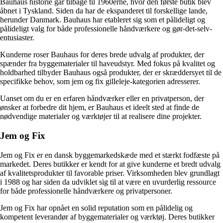
Bauhaus historie går tilbage til 1960erne, hvor den første butik blev
åbnet i Tyskland. Siden da har de ekspanderet til forskellige lande,
herunder Danmark. Bauhaus har etableret sig som et pålideligt og
pålideligt valg for både professionelle håndværkere og gør-det-selv-
entusiaster.
Kunderne roser Bauhaus for deres brede udvalg af produkter, der
spænder fra byggematerialer til haveudstyr. Med fokus på kvalitet og
holdbarhed tilbyder Bauhaus også produkter, der er skræddersyet til de
specifikke behov, som jem og fix gilleleje-kategorien adresserer.
Uanset om du er en erfaren håndværker eller en privatperson, der
ønsker at forbedre dit hjem, er Bauhaus et ideelt sted at finde de
nødvendige materialer og værktøjer til at realisere dine projekter.
Jem og Fix
Jem og Fix er en dansk byggemarkedskæde med et stærkt fodfæste på
markedet. Deres butikker er kendt for at give kunderne et bredt udvalg
af kvalitetsprodukter til favorable priser. Virksomheden blev grundlagt
i 1988 og har siden da udviklet sig til at være en uvurderlig ressource
for både professionelle håndværkere og privatpersoner.
Jem og Fix har opnået en solid reputation som en pålidelig og
kompetent leverandør af byggematerialer og værktøj. Deres butikker