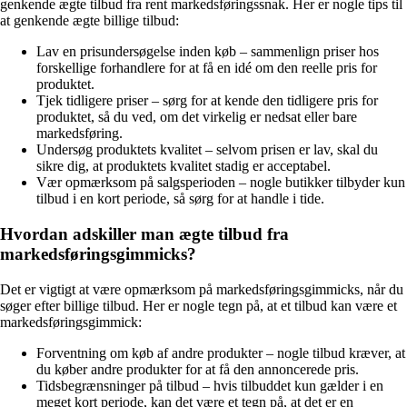
genkende ægte tilbud fra rent markedsføringssnak. Her er nogle tips til
at genkende ægte billige tilbud:
Lav en prisundersøgelse inden køb – sammenlign priser hos
forskellige forhandlere for at få en idé om den reelle pris for
produktet.
Tjek tidligere priser – sørg for at kende den tidligere pris for
produktet, så du ved, om det virkelig er nedsat eller bare
markedsføring.
Undersøg produktets kvalitet – selvom prisen er lav, skal du
sikre dig, at produktets kvalitet stadig er acceptabel.
Vær opmærksom på salgsperioden – nogle butikker tilbyder kun
tilbud i en kort periode, så sørg for at handle i tide.
Hvordan adskiller man ægte tilbud fra
markedsføringsgimmicks?
Det er vigtigt at være opmærksom på markedsføringsgimmicks, når du
søger efter billige tilbud. Her er nogle tegn på, at et tilbud kan være et
markedsføringsgimmick:
Forventning om køb af andre produkter – nogle tilbud kræver, at
du køber andre produkter for at få den annoncerede pris.
Tidsbegrænsninger på tilbud – hvis tilbuddet kun gælder i en
meget kort periode, kan det være et tegn på, at det er en