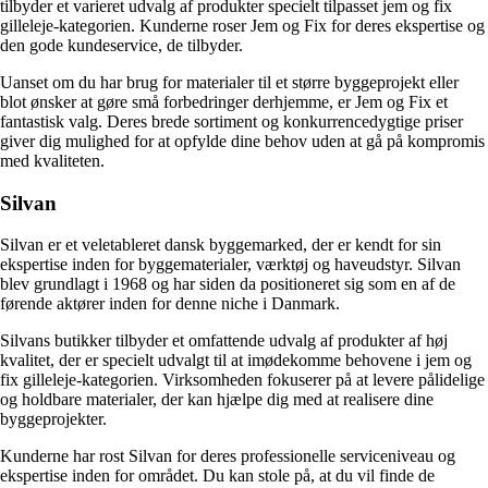
tilbyder et varieret udvalg af produkter specielt tilpasset jem og fix
gilleleje-kategorien. Kunderne roser Jem og Fix for deres ekspertise og
den gode kundeservice, de tilbyder.
Uanset om du har brug for materialer til et større byggeprojekt eller
blot ønsker at gøre små forbedringer derhjemme, er Jem og Fix et
fantastisk valg. Deres brede sortiment og konkurrencedygtige priser
giver dig mulighed for at opfylde dine behov uden at gå på kompromis
med kvaliteten.
Silvan
Silvan er et veletableret dansk byggemarked, der er kendt for sin
ekspertise inden for byggematerialer, værktøj og haveudstyr. Silvan
blev grundlagt i 1968 og har siden da positioneret sig som en af de
førende aktører inden for denne niche i Danmark.
Silvans butikker tilbyder et omfattende udvalg af produkter af høj
kvalitet, der er specielt udvalgt til at imødekomme behovene i jem og
fix gilleleje-kategorien. Virksomheden fokuserer på at levere pålidelige
og holdbare materialer, der kan hjælpe dig med at realisere dine
byggeprojekter.
Kunderne har rost Silvan for deres professionelle serviceniveau og
ekspertise inden for området. Du kan stole på, at du vil finde de