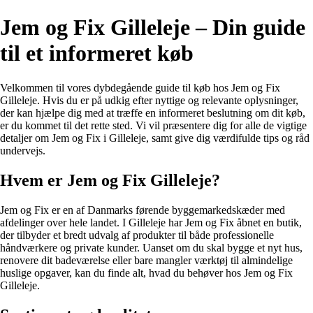
Jem og Fix Gilleleje – Din guide
til et informeret køb
Velkommen til vores dybdegående guide til køb hos Jem og Fix
Gilleleje. Hvis du er på udkig efter nyttige og relevante oplysninger,
der kan hjælpe dig med at træffe en informeret beslutning om dit køb,
er du kommet til det rette sted. Vi vil præsentere dig for alle de vigtige
detaljer om Jem og Fix i Gilleleje, samt give dig værdifulde tips og råd
undervejs.
Hvem er Jem og Fix Gilleleje?
Jem og Fix er en af Danmarks førende byggemarkedskæder med
afdelinger over hele landet. I Gilleleje har Jem og Fix åbnet en butik,
der tilbyder et bredt udvalg af produkter til både professionelle
håndværkere og private kunder. Uanset om du skal bygge et nyt hus,
renovere dit badeværelse eller bare mangler værktøj til almindelige
huslige opgaver, kan du finde alt, hvad du behøver hos Jem og Fix
Gilleleje.