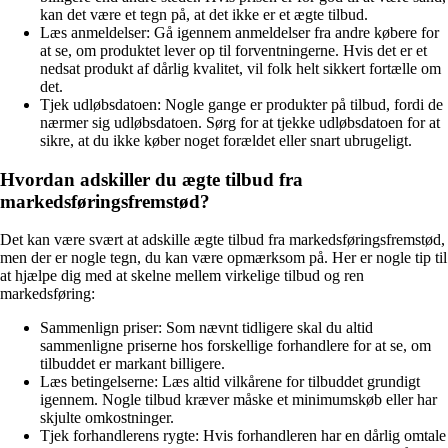
kan det være et tegn på, at det ikke er et ægte tilbud.
Læs anmeldelser: Gå igennem anmeldelser fra andre købere for
at se, om produktet lever op til forventningerne. Hvis det er et
nedsat produkt af dårlig kvalitet, vil folk helt sikkert fortælle om
det.
Tjek udløbsdatoen: Nogle gange er produkter på tilbud, fordi de
nærmer sig udløbsdatoen. Sørg for at tjekke udløbsdatoen for at
sikre, at du ikke køber noget forældet eller snart ubrugeligt.
Hvordan adskiller du ægte tilbud fra
markedsføringsfremstød?
Det kan være svært at adskille ægte tilbud fra markedsføringsfremstød,
men der er nogle tegn, du kan være opmærksom på. Her er nogle tip til
at hjælpe dig med at skelne mellem virkelige tilbud og ren
markedsføring:
Sammenlign priser: Som nævnt tidligere skal du altid
sammenligne priserne hos forskellige forhandlere for at se, om
tilbuddet er markant billigere.
Læs betingelserne: Læs altid vilkårene for tilbuddet grundigt
igennem. Nogle tilbud kræver måske et minimumskøb eller har
skjulte omkostninger.
Tjek forhandlerens rygte: Hvis forhandleren har en dårlig omtale