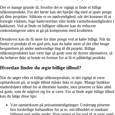
Der er mange grunde til, hvorfor det er vigtigt at finde et billigt
silikoneprodukt. For det første kan det hjælpe dig med at spare penge
på dine projekter. Silikone er en nødvendighed, når det kommer til at
forsegle vådrum, fuge badeværelser eller holde varmebestandigheden i
køkkenet. Ved at finde en billigere silikone kan du reducere
omkostningerne uden at gå på kompromis med kvaliteten.
Derudover kan du få mere for dine penge ved at købe billigt. Når du
finder et produkt til en god pris, kan du købe mere af det eller bruge
besparelsen på andre nødvendige ting til dit projekt. Billige
silikoneprodukter kan være lige så gode som de dyrere alternativer, så
du behøver ikke at betale en formue for at få et pålideligt produkt.
Hvordan finder du ægte billige tilbud?
Når du søger efter et billigt silikoneprodukt, er det vigtigt at være
opmærksom på, at nogle tilbud måske ikke er ægte. Mange butikker
markedsfører tilbud for at tiltrække kunder, men priserne er ikke altid
så gode, som de udgiver sig for at være. For at finde ægte billige tilbud
kan du følge disse tips:
Vær opmærksom på prissammenligninger: Undersøg priserne
hos forskellige forhandlere for at se, om tilbuddet er markant
billigere end andre steder. Hvis prisen er for god til at være sand,