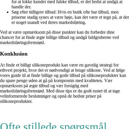
for at lokke kunder med falske tilbud, er det bedst at undgå at
handle der.
Søg efter tidligere tilbud: Hvis en butik ofte har tilbud, men
priserne stadig synes at være høje, kan det være et tegn på, at der
er noget usandt ved deres markedsføring.
Ved at være opmærksom på disse punkter kan du forbedre dine
chancer for at finde ægte billige tilbud og undgå faldgruberne ved
markedsføringsfremstød.
Konklusion
At finde et billigt silikoneprodukt kan være en gavnlig strategi for
ethvert projekt, hvor det er nødvendigt at bruge silikone. Ved at følge
vores guide til at finde billige og gode tilbud på silikoneprodukter kan
du spare penge uden at gå på kompromis med kvaliteten. Vær
opmærksom på ægte tilbud og vær forsigtig med
markedsføringsfremstød. Med disse tips er du godt rustet til at tage
velinformerede beslutninger og opnå de bedste priser på
silikoneprodukter.
Ofte stillede spørgsmål