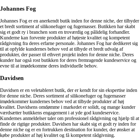
Johannes Fog
Johannes Fog er en anerkendt butik inden for denne niche, der tilbyder
et bredt sortiment af silikonefuger og fugemasser. Butikken har skabt
sig et godt ry i branchen som en troværdig og pålidelig forhandler.
Kunderne kan forvente produkter af højeste kvalitet og kompetent
rådgivning fra deres erfarne personale. Johannes Fog har dedikeret sig
til at opfylde kundernes behov ved at tilbyde et bredt udvalg af
produkter, der passer til ethvert projekt inden for denne niche. Deres
kunder har også rost butikken for deres fremragende kundeservice og
evne til at imødekomme deres individuelle behov.
Davidsen
Davidsen er en veletableret butik, der er kendt for sin ekspertise inden
for denne niche. Deres sortiment af silikonefuger og fugemasser
imødekommer kundernes behov ved at tilbyde produkter af høj
kvalitet. Davidsens omdømme i markedet er solidt, og mange kunder
værdsætter butikkens engagement i at yde god kundeservice.
Kundernes anmeldelser taler om professionel rådgivning og hjælp til at
finde de rigtige produkter. Davidsen har skabt sig et godt ry inden for
denne niche og er en fortrukken destination for kunder, der ønsker at
købe produkter af høj kvalitet og få kompetent rådgivning.