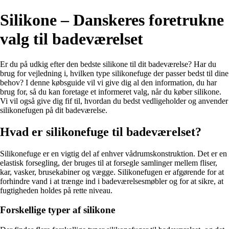
Silikone – Danskeres foretrukne
valg til badeværelset
Er du på udkig efter den bedste silikone til dit badeværelse? Har du
brug for vejledning i, hvilken type silikonefuge der passer bedst til dine
behov? I denne købsguide vil vi give dig al den information, du har
brug for, så du kan foretage et informeret valg, når du køber silikone.
Vi vil også give dig fif til, hvordan du bedst vedligeholder og anvender
silikonefugen på dit badeværelse.
Hvad er silikonefuge til badeværelset?
Silikonefuge er en vigtig del af enhver vådrumskonstruktion. Det er en
elastisk forsegling, der bruges til at forsegle samlinger mellem fliser,
kar, vasker, brusekabiner og vægge. Silikonefugen er afgørende for at
forhindre vand i at trænge ind i badeværelsesmøbler og for at sikre, at
fugtigheden holdes på rette niveau.
Forskellige typer af silikone