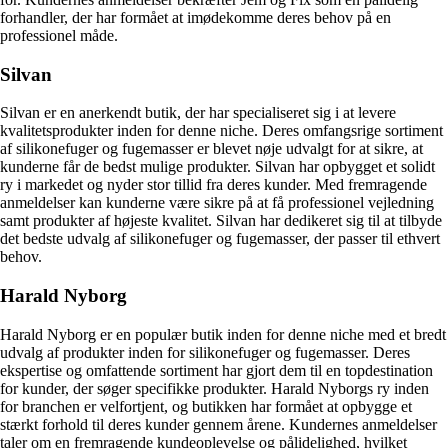
forhandler, der har formået at imødekomme deres behov på en
professionel måde.
Silvan
Silvan er en anerkendt butik, der har specialiseret sig i at levere
kvalitetsprodukter inden for denne niche. Deres omfangsrige sortiment
af silikonefuger og fugemasser er blevet nøje udvalgt for at sikre, at
kunderne får de bedst mulige produkter. Silvan har opbygget et solidt
ry i markedet og nyder stor tillid fra deres kunder. Med fremragende
anmeldelser kan kunderne være sikre på at få professionel vejledning
samt produkter af højeste kvalitet. Silvan har dedikeret sig til at tilbyde
det bedste udvalg af silikonefuger og fugemasser, der passer til ethvert
behov.
Harald Nyborg
Harald Nyborg er en populær butik inden for denne niche med et bredt
udvalg af produkter inden for silikonefuger og fugemasser. Deres
ekspertise og omfattende sortiment har gjort dem til en topdestination
for kunder, der søger specifikke produkter. Harald Nyborgs ry inden
for branchen er velfortjent, og butikken har formået at opbygge et
stærkt forhold til deres kunder gennem årene. Kundernes anmeldelser
taler om en fremragende kundeoplevelse og pålidelighed, hvilket