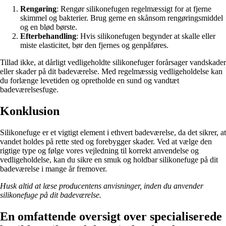
Rengøring
: Rengør silikonefugen regelmæssigt for at fjerne
skimmel og bakterier. Brug gerne en skånsom rengøringsmiddel
og en blød børste.
Efterbehandling
: Hvis silikonefugen begynder at skalle eller
miste elasticitet, bør den fjernes og genpåføres.
Tillad ikke, at dårligt vedligeholdte silikonefuger forårsager vandskader
eller skader på dit badeværelse. Med regelmæssig vedligeholdelse kan
du forlænge levetiden og opretholde en sund og vandtæt
badeværelsesfuge.
Konklusion
Silikonefuge er et vigtigt element i ethvert badeværelse, da det sikrer, at
vandet holdes på rette sted og forebygger skader. Ved at vælge den
rigtige type og følge vores vejledning til korrekt anvendelse og
vedligeholdelse, kan du sikre en smuk og holdbar silikonefuge på dit
badeværelse i mange år fremover.
Husk altid at læse producentens anvisninger, inden du anvender
silikonefuge på dit badeværelse.
En omfattende oversigt over specialiserede