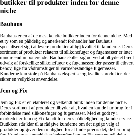
butikker til produkter inden for denne
niche
Bauhaus
Bauhaus er en af de mest kendte butikker inden for denne niche. Med
et ry som en pålidelig og anerkendt forhandler har Bauhaus
specialiseret sig i at levere produkter af høj kvalitet til kunderne. Deres
sortiment af produkter relateret til silikonefuger og fugemasser er intet
mindre end imponerende. Bauhaus skiller sig ud ved at tilbyde et bredt
udvalg af forskellige silikonefuger og fugemasser, der passer til ethvert
behov, lige fra vådrumsfuger til varmebestandige fugemasser.
Kunderne kan stole på Bauhaus ekspertise og kvalitetsprodukter, der
sikrer en vellykket anvendelse.
Jem og Fix
Jem og Fix er en etableret og velkendt butik inden for denne niche.
Deres sortiment af produkter tilbyder alt, hvad en kunde har brug for i
forbindelse med silikonefuger og fugemasser. Med et godt ry i
markedet er Jem og Fix kendt for deres pålidelighed og kundeservice.
Butikken står klar til at rådgive kunderne om det rigtige valg af
produkter og giver dem mulighed for at finde præcis det, de har brug
for. Kundernes anmeldelser bekræfter Jem og Fix som en pålidelig