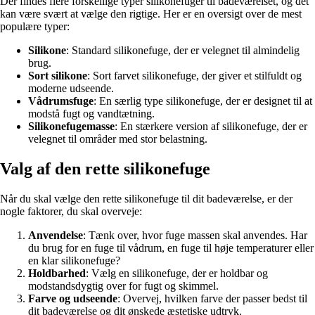
Der findes flere forskellige typer silikonefuger til badeværelset, og det
kan være svært at vælge den rigtige. Her er en oversigt over de mest
populære typer:
Silikone
: Standard silikonefuge, der er velegnet til almindelig
brug.
Sort silikone
: Sort farvet silikonefuge, der giver et stilfuldt og
moderne udseende.
Vådrumsfuge
: En særlig type silikonefuge, der er designet til at
modstå fugt og vandtætning.
Silikonefugemasse
: En stærkere version af silikonefuge, der er
velegnet til områder med stor belastning.
Valg af den rette silikonefuge
Når du skal vælge den rette silikonefuge til dit badeværelse, er der
nogle faktorer, du skal overveje:
Anvendelse
: Tænk over, hvor fuge massen skal anvendes. Har
du brug for en fuge til vådrum, en fuge til høje temperaturer eller
en klar silikonefuge?
Holdbarhed
: Vælg en silikonefuge, der er holdbar og
modstandsdygtig over for fugt og skimmel.
Farve og udseende
: Overvej, hvilken farve der passer bedst til
dit badeværelse og dit ønskede æstetiske udtryk.