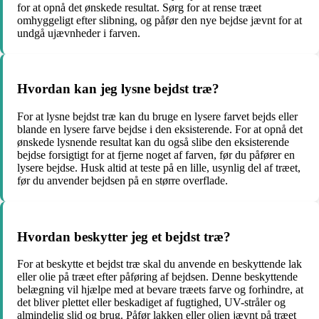
for at opnå det ønskede resultat. Sørg for at rense træet
omhyggeligt efter slibning, og påfør den nye bejdse jævnt for at
undgå ujævnheder i farven.
Hvordan kan jeg lysne bejdst træ?
For at lysne bejdst træ kan du bruge en lysere farvet bejds eller
blande en lysere farve bejdse i den eksisterende. For at opnå det
ønskede lysnende resultat kan du også slibe den eksisterende
bejdse forsigtigt for at fjerne noget af farven, før du påfører en
lysere bejdse. Husk altid at teste på en lille, usynlig del af træet,
før du anvender bejdsen på en større overflade.
Hvordan beskytter jeg et bejdst træ?
For at beskytte et bejdst træ skal du anvende en beskyttende lak
eller olie på træet efter påføring af bejdsen. Denne beskyttende
belægning vil hjælpe med at bevare træets farve og forhindre, at
det bliver plettet eller beskadiget af fugtighed, UV-stråler og
almindelig slid og brug. Påfør lakken eller olien jævnt på træet