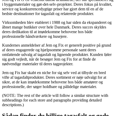
i byggematerialer og gør-det-selv-projekter. Deres fokus på kvalitet,
service og konkurrencedygtige priser har gjort dem til en af de
bedste destinationer for tagasfalt og relaterede produkter.
Virksomheden blev etableret i 1988 og har siden da ekspanderet og
åbnet mange butikker over hele Danmark. Deres succes skyldes
deres dedikation til at imødekomme behovene hos både
professionelle håndværkere og husejere.
Kundernes anmeldelser af Jem og Fix er generelt positive på grund
af deres engagerede og hjælpsomme personale samt deres
omfattende udvalg af tagasfalt og lignende produkter. Kunden føler
sig godt vejledt, når de besøger Jem og Fix for at finde de
nødvendige materialer til deres tagprojekter.
Jem og Fix har skabt en niche for sig selv ved at tilbyde en bred
vifte af tagasfaltprodukter. Deres sortiment er nøje udvalgt for at
sikre, at de kan imødekomme behovene hos både amatører og
professionelle, der søger holdbare og pålidelige materialer.
(NOTE: The rest of the article will follow a similar structure with
subheadings for each store and paragraphs providing detailed
descriptions.)
Sådan finder du billige tagasfalt og gode