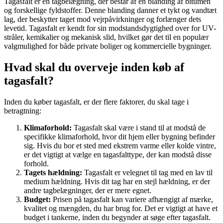
Tagasfalt er en tagbelægning, der består af en blanding af bitumen
og forskellige fyldstoffer. Denne blanding danner et tykt og vandtæt
lag, der beskytter taget mod vejrpåvirkninger og forlænger dets
levetid. Tagasfalt er kendt for sin modstandsdygtighed over for UV-
stråler, kemikalier og mekanisk slid, hvilket gør det til en populær
valgmulighed for både private boliger og kommercielle bygninger.
Hvad skal du overveje inden køb af
tagasfalt?
Inden du køber tagasfalt, er der flere faktorer, du skal tage i
betragtning:
Klimaforhold:
Tagasfalt skal være i stand til at modstå de
specifikke klimaforhold, hvor dit hjem eller bygning befinder
sig. Hvis du bor et sted med ekstrem varme eller kolde vintre,
er det vigtigt at vælge en tagasfalttype, der kan modstå disse
forhold.
Tagets hældning:
Tagasfalt er velegnet til tag med en lav til
medium hældning. Hvis dit tag har en stejl hældning, er der
andre tagbelægninger, der er mere egnet.
Budget:
Prisen på tagasfalt kan variere afhængigt af mærke,
kvalitet og mængden, du har brug for. Det er vigtigt at have et
budget i tankerne, inden du begynder at søge efter tagasfalt.