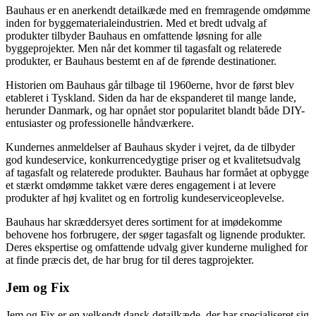
Bauhaus er en anerkendt detailkæde med en fremragende omdømme
inden for byggematerialeindustrien. Med et bredt udvalg af
produkter tilbyder Bauhaus en omfattende løsning for alle
byggeprojekter. Men når det kommer til tagasfalt og relaterede
produkter, er Bauhaus bestemt en af de førende destinationer.
Historien om Bauhaus går tilbage til 1960erne, hvor de først blev
etableret i Tyskland. Siden da har de ekspanderet til mange lande,
herunder Danmark, og har opnået stor popularitet blandt både DIY-
entusiaster og professionelle håndværkere.
Kundernes anmeldelser af Bauhaus skyder i vejret, da de tilbyder
god kundeservice, konkurrencedygtige priser og et kvalitetsudvalg
af tagasfalt og relaterede produkter. Bauhaus har formået at opbygge
et stærkt omdømme takket være deres engagement i at levere
produkter af høj kvalitet og en fortrolig kundeserviceoplevelse.
Bauhaus har skræddersyet deres sortiment for at imødekomme
behovene hos forbrugere, der søger tagasfalt og lignende produkter.
Deres ekspertise og omfattende udvalg giver kunderne mulighed for
at finde præcis det, de har brug for til deres tagprojekter.
Jem og Fix
Jem og Fix er en velkendt dansk detailkæde, der har specialiseret sig