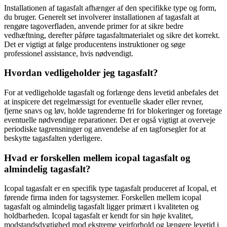
Installationen af tagasfalt afhænger af den specifikke type og form,
du bruger. Generelt set involverer installationen af tagasfalt at
rengøre tagoverfladen, anvende primer for at sikre bedre
vedhæftning, derefter påføre tagasfaltmaterialet og sikre det korrekt.
Det er vigtigt at følge producentens instruktioner og søge
professionel assistance, hvis nødvendigt.
Hvordan vedligeholder jeg tagasfalt?
For at vedligeholde tagasfalt og forlænge dens levetid anbefales det
at inspicere det regelmæssigt for eventuelle skader eller revner,
fjerne snavs og løv, holde tagrenderne fri for blokeringer og foretage
eventuelle nødvendige reparationer. Det er også vigtigt at overveje
periodiske tagrensninger og anvendelse af en tagforsegler for at
beskytte tagasfalten yderligere.
Hvad er forskellen mellem icopal tagasfalt og
almindelig tagasfalt?
Icopal tagasfalt er en specifik type tagasfalt produceret af Icopal, et
førende firma inden for tagsystemer. Forskellen mellem icopal
tagasfalt og almindelig tagasfalt ligger primært i kvaliteten og
holdbarheden. Icopal tagasfalt er kendt for sin høje kvalitet,
modstandsdygtighed mod ekstreme vejrforhold og længere levetid i