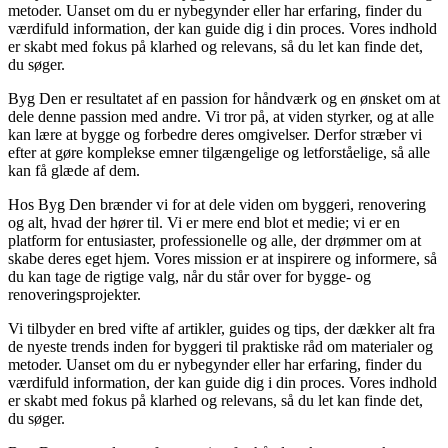
metoder. Uanset om du er nybegynder eller har erfaring, finder du
værdifuld information, der kan guide dig i din proces. Vores indhold
er skabt med fokus på klarhed og relevans, så du let kan finde det,
du søger.
Byg Den er resultatet af en passion for håndværk og en ønsket om at
dele denne passion med andre. Vi tror på, at viden styrker, og at alle
kan lære at bygge og forbedre deres omgivelser. Derfor stræber vi
efter at gøre komplekse emner tilgængelige og letforståelige, så alle
kan få glæde af dem.
Hos Byg Den brænder vi for at dele viden om byggeri, renovering
og alt, hvad der hører til. Vi er mere end blot et medie; vi er en
platform for entusiaster, professionelle og alle, der drømmer om at
skabe deres eget hjem. Vores mission er at inspirere og informere, så
du kan tage de rigtige valg, når du står over for bygge- og
renoveringsprojekter.
Vi tilbyder en bred vifte af artikler, guides og tips, der dækker alt fra
de nyeste trends inden for byggeri til praktiske råd om materialer og
metoder. Uanset om du er nybegynder eller har erfaring, finder du
værdifuld information, der kan guide dig i din proces. Vores indhold
er skabt med fokus på klarhed og relevans, så du let kan finde det,
du søger.