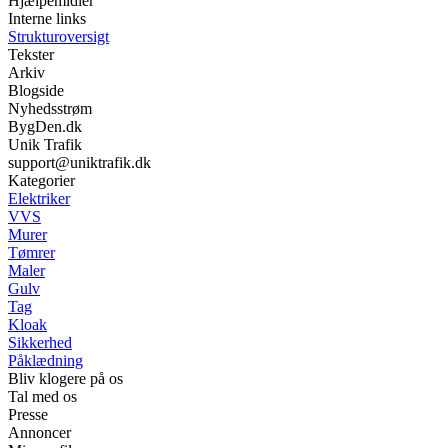
Hjælpemidler
Interne links
Strukturoversigt
Tekster
Arkiv
Blogside
Nyhedsstrøm
BygDen.dk
Unik Trafik
support@uniktrafik.dk
Kategorier
Elektriker
VVS
Murer
Tømrer
Maler
Gulv
Tag
Kloak
Sikkerhed
Påklædning
Bliv klogere på os
Tal med os
Presse
Annoncer