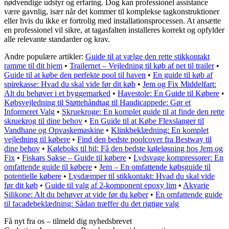
nødvendige udstyr og erfaring. Dog kan professionel assistance
være gavnlig, især når det kommer til komplekse tagkonstruktioner
eller hvis du ikke er fortrolig med installationsprocessen. At ansætte
en professionel vil sikre, at tagasfalten installeres korrekt og opfylder
alle relevante standarder og krav.
Andre populære artikler:
Guide til at vælge den rette stikkontakt
ramme til dit hjem
•
Trailernet – Vejledning til køb af net til trailer
•
Guide til at købe den perfekte pool til haven
•
En guide til køb af
spirekasse: Hvad du skal vide før dit køb
•
Jem og Fix Middelfart:
Alt du behøver i et byggemarked
•
Havestole: En Guide til Købere
•
Købsvejledning til Støttehåndtag til Handicappede: Gør et
Informeret Valg
•
Skruekroge: En komplet guide til at finde den rette
skruekrog til dine behov
•
En Guide til at Købe Flexslanger til
Vandhane og Opvaskemaskine
•
Klinkbeklædning: En komplet
vejledning til købere
•
Find den bedste poolcover fra Bestway til
dine behov
•
Køleboks til bil: Få den bedste køleløsning hos Jem og
Fix
•
Fiskars Sakse – Guide til købere
•
Lydsvage kompressorer: En
omfattende guide til købere
•
Jem – En omfattende købsguide til
potentielle købere
•
Lysdæmper til stikkontakt: Hvad du skal vide
før dit køb
•
Guide til valg af 2-komponent epoxy lim
•
Akvarie
Silikone: Alt du behøver at vide før du køber
•
En omfattende guide
til facadebeklædning: Sådan træffer du det rigtige valg
Få nyt fra os – tilmeld dig nyhedsbrevet