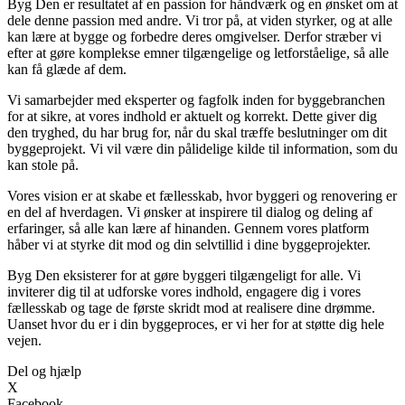
Byg Den er resultatet af en passion for håndværk og en ønsket om at
dele denne passion med andre. Vi tror på, at viden styrker, og at alle
kan lære at bygge og forbedre deres omgivelser. Derfor stræber vi
efter at gøre komplekse emner tilgængelige og letforståelige, så alle
kan få glæde af dem.
Vi samarbejder med eksperter og fagfolk inden for byggebranchen
for at sikre, at vores indhold er aktuelt og korrekt. Dette giver dig
den tryghed, du har brug for, når du skal træffe beslutninger om dit
byggeprojekt. Vi vil være din pålidelige kilde til information, som du
kan stole på.
Vores vision er at skabe et fællesskab, hvor byggeri og renovering er
en del af hverdagen. Vi ønsker at inspirere til dialog og deling af
erfaringer, så alle kan lære af hinanden. Gennem vores platform
håber vi at styrke dit mod og din selvtillid i dine byggeprojekter.
Byg Den eksisterer for at gøre byggeri tilgængeligt for alle. Vi
inviterer dig til at udforske vores indhold, engagere dig i vores
fællesskab og tage de første skridt mod at realisere dine drømme.
Uanset hvor du er i din byggeproces, er vi her for at støtte dig hele
vejen.
Del og hjælp
X
Facebook