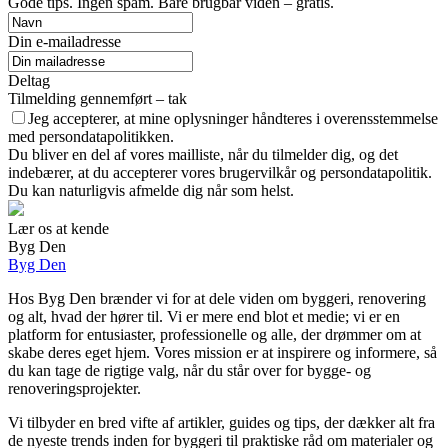
Gode tips. Ingen spam. Bare brugbar viden – gratis.
Din e-mailadresse
Deltag
Tilmelding gennemført – tak
Jeg accepterer, at mine oplysninger håndteres i overensstemmelse
med persondatapolitikken.
Du bliver en del af vores mailliste, når du tilmelder dig, og det
indebærer, at du accepterer vores brugervilkår og persondatapolitik.
Du kan naturligvis afmelde dig når som helst.
Lær os at kende
Byg Den
Byg Den
Hos Byg Den brænder vi for at dele viden om byggeri, renovering
og alt, hvad der hører til. Vi er mere end blot et medie; vi er en
platform for entusiaster, professionelle og alle, der drømmer om at
skabe deres eget hjem. Vores mission er at inspirere og informere, så
du kan tage de rigtige valg, når du står over for bygge- og
renoveringsprojekter.
Vi tilbyder en bred vifte af artikler, guides og tips, der dækker alt fra
de nyeste trends inden for byggeri til praktiske råd om materialer og