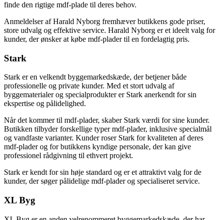
finde den rigtige mdf-plade til deres behov.
Anmeldelser af Harald Nyborg fremhæver butikkens gode priser,
store udvalg og effektive service. Harald Nyborg er et ideelt valg for
kunder, der ønsker at købe mdf-plader til en fordelagtig pris.
Stark
Stark er en velkendt byggemarkedskæde, der betjener både
professionelle og private kunder. Med et stort udvalg af
byggematerialer og specialprodukter er Stark anerkendt for sin
ekspertise og pålidelighed.
Når det kommer til mdf-plader, skaber Stark værdi for sine kunder.
Butikken tilbyder forskellige typer mdf-plader, inklusive specialmål
og vandfaste varianter. Kunder roser Stark for kvaliteten af deres
mdf-plader og for butikkens kyndige personale, der kan give
professionel rådgivning til ethvert projekt.
Stark er kendt for sin høje standard og er et attraktivt valg for de
kunder, der søger pålidelige mdf-plader og specialiseret service.
XL Byg
XL Byg er en anden velrenommeret byggemarkedskæde, der har