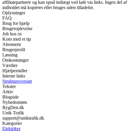
affiliatepartnere og kan opnå indtægt ved køb via links. Ingen del af
indholdet må kopieres eller bruges uden tilladelse.
Oplysninger
FAQ
Brug for hjælp
Brugeroplevelse
Job hos os
Kom med et tip
Abonnent
Brugerprofil
Løsning
Omkostninger
Værdier
Hjælpemidler
Interne links
Strukturoversigt
Tekster
Arkiv
Blogside
Nyhedsstrøm
BygDen.dk
Unik Trafik
support@uniktrafik.dk
Kategorier
Elektriker