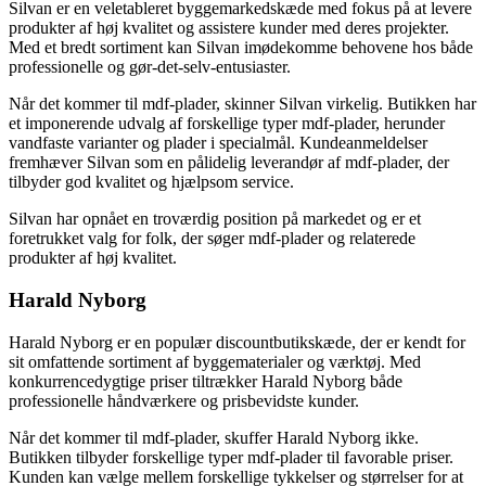
Silvan er en veletableret byggemarkedskæde med fokus på at levere
produkter af høj kvalitet og assistere kunder med deres projekter.
Med et bredt sortiment kan Silvan imødekomme behovene hos både
professionelle og gør-det-selv-entusiaster.
Når det kommer til mdf-plader, skinner Silvan virkelig. Butikken har
et imponerende udvalg af forskellige typer mdf-plader, herunder
vandfaste varianter og plader i specialmål. Kundeanmeldelser
fremhæver Silvan som en pålidelig leverandør af mdf-plader, der
tilbyder god kvalitet og hjælpsom service.
Silvan har opnået en troværdig position på markedet og er et
foretrukket valg for folk, der søger mdf-plader og relaterede
produkter af høj kvalitet.
Harald Nyborg
Harald Nyborg er en populær discountbutikskæde, der er kendt for
sit omfattende sortiment af byggematerialer og værktøj. Med
konkurrencedygtige priser tiltrækker Harald Nyborg både
professionelle håndværkere og prisbevidste kunder.
Når det kommer til mdf-plader, skuffer Harald Nyborg ikke.
Butikken tilbyder forskellige typer mdf-plader til favorable priser.
Kunden kan vælge mellem forskellige tykkelser og størrelser for at