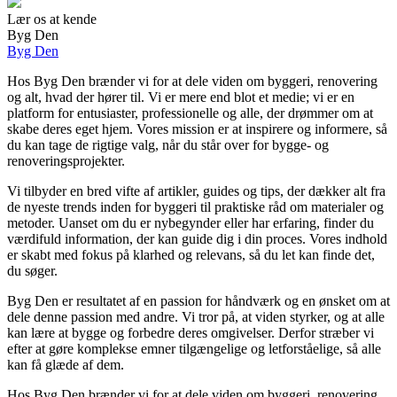
Lær os at kende
Byg Den
Byg Den
Hos Byg Den brænder vi for at dele viden om byggeri, renovering
og alt, hvad der hører til. Vi er mere end blot et medie; vi er en
platform for entusiaster, professionelle og alle, der drømmer om at
skabe deres eget hjem. Vores mission er at inspirere og informere, så
du kan tage de rigtige valg, når du står over for bygge- og
renoveringsprojekter.
Vi tilbyder en bred vifte af artikler, guides og tips, der dækker alt fra
de nyeste trends inden for byggeri til praktiske råd om materialer og
metoder. Uanset om du er nybegynder eller har erfaring, finder du
værdifuld information, der kan guide dig i din proces. Vores indhold
er skabt med fokus på klarhed og relevans, så du let kan finde det,
du søger.
Byg Den er resultatet af en passion for håndværk og en ønsket om at
dele denne passion med andre. Vi tror på, at viden styrker, og at alle
kan lære at bygge og forbedre deres omgivelser. Derfor stræber vi
efter at gøre komplekse emner tilgængelige og letforståelige, så alle
kan få glæde af dem.
Hos Byg Den brænder vi for at dele viden om byggeri, renovering