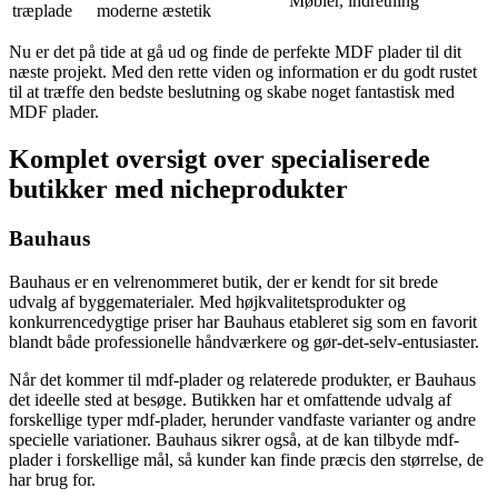
Møbler, indretning
træplade
moderne æstetik
Nu er det på tide at gå ud og finde de perfekte MDF plader til dit
næste projekt. Med den rette viden og information er du godt rustet
til at træffe den bedste beslutning og skabe noget fantastisk med
MDF plader.
Komplet oversigt over specialiserede
butikker med nicheprodukter
Bauhaus
Bauhaus er en velrenommeret butik, der er kendt for sit brede
udvalg af byggematerialer. Med højkvalitetsprodukter og
konkurrencedygtige priser har Bauhaus etableret sig som en favorit
blandt både professionelle håndværkere og gør-det-selv-entusiaster.
Når det kommer til mdf-plader og relaterede produkter, er Bauhaus
det ideelle sted at besøge. Butikken har et omfattende udvalg af
forskellige typer mdf-plader, herunder vandfaste varianter og andre
specielle variationer. Bauhaus sikrer også, at de kan tilbyde mdf-
plader i forskellige mål, så kunder kan finde præcis den størrelse, de
har brug for.