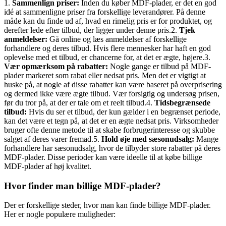
1.
Sammenlign priser:
Inden du køber MDF-plader, er det en god
idé at sammenligne priser fra forskellige leverandører. På denne
måde kan du finde ud af, hvad en rimelig pris er for produktet, og
derefter lede efter tilbud, der ligger under denne pris.2.
Tjek
anmeldelser:
Gå online og læs anmeldelser af forskellige
forhandlere og deres tilbud. Hvis flere mennesker har haft en god
oplevelse med et tilbud, er chancerne for, at det er ægte, højere.3.
Vær opmærksom på rabatter:
Nogle gange er tilbud på MDF-
plader markeret som rabat eller nedsat pris. Men det er vigtigt at
huske på, at nogle af disse rabatter kan være baseret på overprisering
og dermed ikke være ægte tilbud. Vær forsigtig og undersøg prisen,
før du tror på, at der er tale om et reelt tilbud.4.
Tidsbegrænsede
tilbud:
Hvis du ser et tilbud, der kun gælder i en begrænset periode,
kan det være et tegn på, at det er en ægte nedsat pris. Virksomheder
bruger ofte denne metode til at skabe forbrugerinteresse og skubbe
salget af deres varer fremad.5.
Hold øje med sæsonudsalg:
Mange
forhandlere har sæsonudsalg, hvor de tilbyder store rabatter på deres
MDF-plader. Disse perioder kan være ideelle til at købe billige
MDF-plader af høj kvalitet.
Hvor finder man billige MDF-plader?
Der er forskellige steder, hvor man kan finde billige MDF-plader.
Her er nogle populære muligheder: