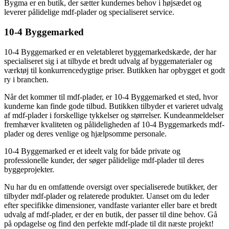
Bygma er en butik, der sætter kundernes behov i højsædet og
leverer pålidelige mdf-plader og specialiseret service.
10-4 Byggemarked
10-4 Byggemarked er en veletableret byggemarkedskæde, der har
specialiseret sig i at tilbyde et bredt udvalg af byggematerialer og
værktøj til konkurrencedygtige priser. Butikken har opbygget et godt
ry i branchen.
Når det kommer til mdf-plader, er 10-4 Byggemarked et sted, hvor
kunderne kan finde gode tilbud. Butikken tilbyder et varieret udvalg
af mdf-plader i forskellige tykkelser og størrelser. Kundeanmeldelser
fremhæver kvaliteten og pålideligheden af 10-4 Byggemarkeds mdf-
plader og deres venlige og hjælpsomme personale.
10-4 Byggemarked er et ideelt valg for både private og
professionelle kunder, der søger pålidelige mdf-plader til deres
byggeprojekter.
Nu har du en omfattende oversigt over specialiserede butikker, der
tilbyder mdf-plader og relaterede produkter. Uanset om du leder
efter specifikke dimensioner, vandfaste varianter eller bare et bredt
udvalg af mdf-plader, er der en butik, der passer til dine behov. Gå
på opdagelse og find den perfekte mdf-plade til dit næste projekt!