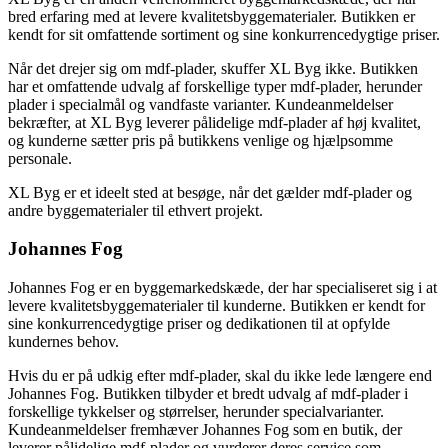
bred erfaring med at levere kvalitetsbyggematerialer. Butikken er
kendt for sit omfattende sortiment og sine konkurrencedygtige priser.
Når det drejer sig om mdf-plader, skuffer XL Byg ikke. Butikken
har et omfattende udvalg af forskellige typer mdf-plader, herunder
plader i specialmål og vandfaste varianter. Kundeanmeldelser
bekræfter, at XL Byg leverer pålidelige mdf-plader af høj kvalitet,
og kunderne sætter pris på butikkens venlige og hjælpsomme
personale.
XL Byg er et ideelt sted at besøge, når det gælder mdf-plader og
andre byggematerialer til ethvert projekt.
Johannes Fog
Johannes Fog er en byggemarkedskæde, der har specialiseret sig i at
levere kvalitetsbyggematerialer til kunderne. Butikken er kendt for
sine konkurrencedygtige priser og dedikationen til at opfylde
kundernes behov.
Hvis du er på udkig efter mdf-plader, skal du ikke lede længere end
Johannes Fog. Butikken tilbyder et bredt udvalg af mdf-plader i
forskellige tykkelser og størrelser, herunder specialvarianter.
Kundeanmeldelser fremhæver Johannes Fog som en butik, der
leverer pålidelige mdf-plader og vurderer deres service som