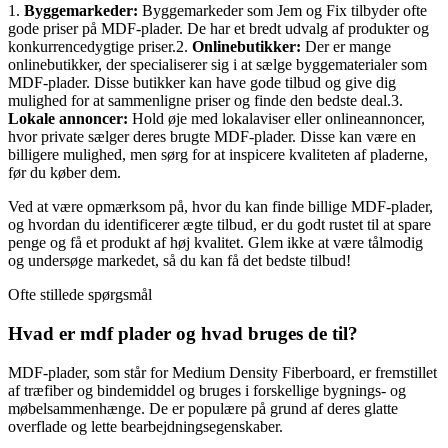
1.
Byggemarkeder:
Byggemarkeder som Jem og Fix tilbyder ofte
gode priser på MDF-plader. De har et bredt udvalg af produkter og
konkurrencedygtige priser.2.
Onlinebutikker:
Der er mange
onlinebutikker, der specialiserer sig i at sælge byggematerialer som
MDF-plader. Disse butikker kan have gode tilbud og give dig
mulighed for at sammenligne priser og finde den bedste deal.3.
Lokale annoncer:
Hold øje med lokalaviser eller onlineannoncer,
hvor private sælger deres brugte MDF-plader. Disse kan være en
billigere mulighed, men sørg for at inspicere kvaliteten af pladerne,
før du køber dem.
Ved at være opmærksom på, hvor du kan finde billige MDF-plader,
og hvordan du identificerer ægte tilbud, er du godt rustet til at spare
penge og få et produkt af høj kvalitet. Glem ikke at være tålmodig
og undersøge markedet, så du kan få det bedste tilbud!
Ofte stillede spørgsmål
Hvad er mdf plader og hvad bruges de til?
MDF-plader, som står for Medium Density Fiberboard, er fremstillet
af træfiber og bindemiddel og bruges i forskellige bygnings- og
møbelsammenhænge. De er populære på grund af deres glatte
overflade og lette bearbejdningsegenskaber.