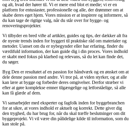
og alt, hvad der hører til. Vi er mere end blot et medie; vi er en
platform for entusiaster, professionelle og alle, der drømmer om at
skabe deres eget hjem. Vores mission er at inspirere og informere, så
du kan tage de rigtige valg, når du står over for bygge- og
renoveringsprojekter.
Vi tilbyder en bred vifte af artikler, guides og tips, der dækker alt fra
de nyeste trends inden for byggeri til praktiske råd om materialer og
metoder. Uanset om du er nybegynder eller har erfaring, finder du
værdifuld information, der kan guide dig i din proces. Vores indhold
er skabt med fokus på klarhed og relevans, så du let kan finde det,
du søger.
Byg Den er resultatet af en passion for håndværk og en ønsket om at
dele denne passion med andre. Vi tror på, at viden styrker, og at alle
kan lære at bygge og forbedre deres omgivelser. Derfor stræber vi
efter at gøre komplekse emner tilgængelige og letforståelige, så alle
kan få glæde af dem.
Vi samarbejder med eksperter og fagfolk inden for byggebranchen
for at sikre, at vores indhold er aktuelt og korrekt. Dette giver dig
den tryghed, du har brug for, når du skal træffe beslutninger om dit
byggeprojekt. Vi vil være din pålidelige kilde til information, som du
kan stole på.