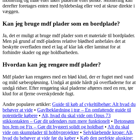
montering og male eller laker pladerne efter ønske. Montering kan
derefter foretages enten med hyldebeslag eller ved at skrue direkte i
væggen.
Kan jeg bruge mdf plader som en bordplade?
Ja, det er muligt at bruge mdf plader som et materiale til bordplader.
Men på grund af mdf-pladens relative blødhed anbefales det at
beskytte overfladen med et lag af klar lak eller laminat for at
forhindre skader og øge holdbarheden.
Hvordan kan jeg rengøre mdf plader?
Mdf plader kan rengøres med en blød klud, der er fugtet med vand
og mild sæbeopløsning. Undgå at gnide hårdt på overfladerne for at
undgå ridser. Efter rengøring skal pladerne aftørres med en ren, tør
klud for at fjerne overskydende fugt.
Andre populære artikler:
Guide til køb af cykeltilbehør: Alt hvad du
behøver at vide
•
Gavlbeklædning i træ – En omfattende guide til
potentielle købere
•
Alt, hvad du skal vide om Opus 73
stikkontakten – Gør dit udendørs rum mere funktionelt
•
Betonsøm
hos Jem og Fix – Gør dit byggeri solidt og holdbart
•
Alt du skal
vide om skumplader til hobbyprojekter
•
Selvklæbende kroge: Alt,
hvad du behøver at vide før du køber
•
Køb den perfekte aluskine: