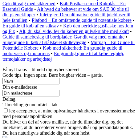
Gør dit valg med sikkerhed
•
Køb Postkasse med Rukolås – En
Essential Guide
•
Alt hvad du behøver at vide om SAE 30 olie til
din plæneklipper
•
Juletrøjer: Den ultimative guide til julebluser til
hele familien
•
Plafond – En omfattende guide til potentiale købere
•
En guide til køb af en stiksav
•
Køb den perfekte gasflaske hos Jem
og Fix
•
Alt, du skal vide, før du køber en gulvskrubbe med skaft
•
Guide til samlebeslag til bordplader: Gør dit valg med omtanke
•
Superguide til køb af stålskelet skillevægge
•
Murpap – En Guide til
Potentielle Købere
•
Køb med sikkerhed: En grundig guide til
motorvask og motorrens
•
En grundig guide til at købe regntøj,
termojakker og arbejdstøj
Få nyt fra os – tilmeld dig nyhedsbrevet
Gode tips. Ingen spam. Bare brugbar viden – gratis.
Din e-mailadresse
Deltag
Tilmelding gennemført – tak
Jeg accepterer, at mine oplysninger håndteres i overensstemmelse
med persondatapolitikken.
Du bliver en del af vores mailliste, når du tilmelder dig, og det
indebærer, at du accepterer vores brugervilkår og persondatapolitik.
Du kan naturligvis afmelde dig når som helst.