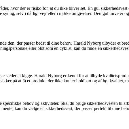
, hvor der er risiko for, at du ikke bliver set. En gul sikkerhedsvest er
ere synlig, selv i dårligt vejr eller i mørke omgivelser. Den gul farve er 
nde den, der passer bedst til dine behov. Harald Nyborg tilbyder et bred
ningspersonale eller blot som en cyklist, kan du finde en sikkerhedsve
te steder at kigge. Harald Nyborg er kendt for at tilbyde kvalitetsproduk
kker på at få et produkt, der ikke kun er holdbart og af høj kvalitet,
ine specifikke behov og aktiviteter. Skal du bruge sikkerhedsvesten til arb
in mente, kan du vælge en sikkerhedsvest, der passer perfekt til dine be