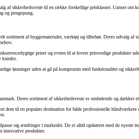
valg af sikkerhedsveste til en række forskellige prisklasser. Uanset om 
mag og pengepung.
 sortiment af byggematerialer, værktøj og tilbehør. Deres udvalg af si
 behov.
nkurrencedygtige priser og evnen til at levere prisvenlige produkter u
ge kunder.
lige løsninger uden at gå på kompromis med funktionalitet og sikkerhed
 Danmark. Deres sortiment af sikkerhedsveste er omfattende og dækker e
jort dem til en populær destination for både professionelle håndværkere o
st.
tilpasse sig ændringer i markedet. De er altid opdateret med de nyeste tr
t innovative produkter.