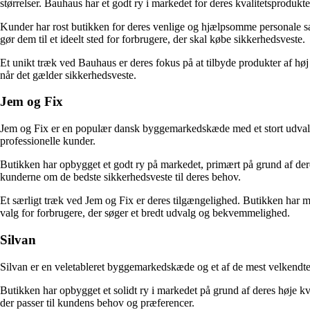
størrelser. Bauhaus har et godt ry i markedet for deres kvalitetsproduk
Kunder har rost butikken for deres venlige og hjælpsomme personale sam
gør dem til et ideelt sted for forbrugere, der skal købe sikkerhedsveste.
Et unikt træk ved Bauhaus er deres fokus på at tilbyde produkter af høj k
når det gælder sikkerhedsveste.
Jem og Fix
Jem og Fix er en populær dansk byggemarkedskæde med et stort udvalg af
professionelle kunder.
Butikken har opbygget et godt ry på markedet, primært på grund af dere
kunderne om de bedste sikkerhedsveste til deres behov.
Et særligt træk ved Jem og Fix er deres tilgængelighed. Butikken har man
valg for forbrugere, der søger et bredt udvalg og bekvemmelighed.
Silvan
Silvan er en veletableret byggemarkedskæde og et af de mest velkendte s
Butikken har opbygget et solidt ry i markedet på grund af deres høje kva
der passer til kundens behov og præferencer.