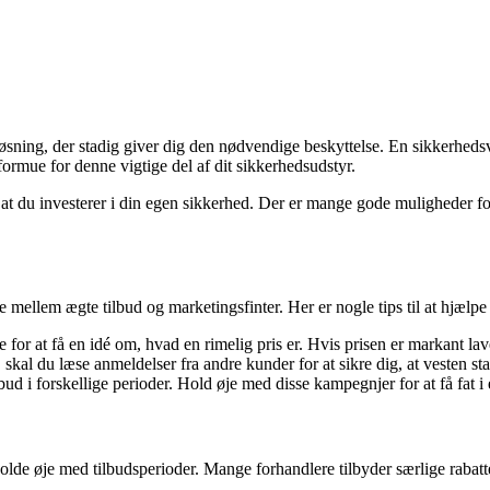
løsning, der stadig giver dig den nødvendige beskyttelse. En sikkerhedsve
 formue for denne vigtige del af dit sikkerhedsudstyr.
at du investerer i din egen sikkerhed. Der er mange gode muligheder for
e mellem ægte tilbud og marketingsfinter. Her er nogle tips til at hjælpe 
for at få en idé om, hvad en rimelig pris er. Hvis prisen er markant lav
skal du læse anmeldelser fra andre kunder for at sikre dig, at vesten sta
 i forskellige perioder. Hold øje med disse kampegnjer for at få fat i e
 holde øje med tilbudsperioder. Mange forhandlere tilbyder særlige rabat