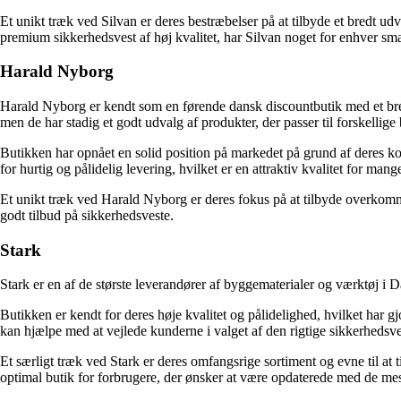
Et unikt træk ved Silvan er deres bestræbelser på at tilbyde et bredt ud
premium sikkerhedsvest af høj kvalitet, har Silvan noget for enhver s
Harald Nyborg
Harald Nyborg er kendt som en førende dansk discountbutik med et bredt
men de har stadig et godt udvalg af produkter, der passer til forskellige
Butikken har opnået en solid position på markedet på grund af deres ko
for hurtig og pålidelig levering, hvilket er en attraktiv kvalitet for man
Et unikt træk ved Harald Nyborg er deres fokus på at tilbyde overkomme
godt tilbud på sikkerhedsveste.
Stark
Stark er en af de største leverandører af byggematerialer og værktøj i
Butikken er kendt for deres høje kvalitet og pålidelighed, hvilket har g
kan hjælpe med at vejlede kunderne i valget af den rigtige sikkerhedsve
Et særligt træk ved Stark er deres omfangsrige sortiment og evne til at 
optimal butik for forbrugere, der ønsker at være opdaterede med de mes