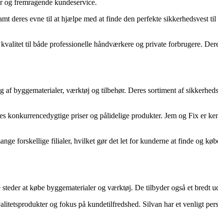
ter og fremragende kundeservice.
t deres evne til at hjælpe med at finde den perfekte sikkerhedsvest til
valitet til både professionelle håndværkere og private forbrugere. Deres 
 byggematerialer, værktøj og tilbehør. Deres sortiment af sikkerhedsve
s konkurrencedygtige priser og pålidelige produkter. Jem og Fix er ken
ge forskellige filialer, hvilket gør det let for kunderne at finde og køb
teder at købe byggematerialer og værktøj. De tilbyder også et bredt udv
litetsprodukter og fokus på kundetilfredshed. Silvan har et venligt perso