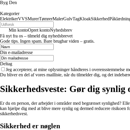
Byg Den
Kategorier
Elektriker
VVS
Murer
Tømrer
Maler
Gulv
Tag
Kloak
Sikkerhed
Påklædnin
Min konto
Opret konto
Nyhedsbrev
Få nyt fra os – tilmeld dig nyhedsbrevet
Gode tips. Ingen spam. Bare brugbar viden – gratis.
Din e-mailadresse
Deltag
Jeg accepterer, at mine oplysninger håndteres i overensstemmelse m
Du bliver en del af vores mailliste, når du tilmelder dig, og det indebæ
Sikkerhedsveste: Gør dig synlig 
Er du en person, der arbejder i områder med begrænset synlighed? Elle
kan hjælpe dig med at blive mere synlig og dermed reducere risikoen for 
sikkerhedsvest.
Sikkerhed er nøglen