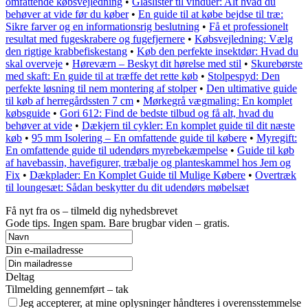
omfattende købsvejledning
•
Glaslister til vinduer: Alt hvad du
behøver at vide før du køber
•
En guide til at købe bejdse til træ:
Sikre farver og en informationsrig beslutning
•
Få et professionelt
resultat med fugeskrabere og fugefjernere
•
Købsvejledning: Vælg
den rigtige krabbefiskestang
•
Køb den perfekte insektdør: Hvad du
skal overveje
•
Høreværn – Beskyt dit hørelse med stil
•
Skurebørste
med skaft: En guide til at træffe det rette køb
•
Stolpespyd: Den
perfekte løsning til nem montering af stolper
•
Den ultimative guide
til køb af herregårdssten 7 cm
•
Mørkegrå vægmaling: En komplet
købsguide
•
Gori 612: Find de bedste tilbud og få alt, hvad du
behøver at vide
•
Dækjern til cykler: En komplet guide til dit næste
køb
•
95 mm Isolering – En omfattende guide til købere
•
Myregift:
En omfattende guide til udendørs myrebekæmpelse
•
Guide til køb
af havebassin, havefigurer, træbalje og planteskammel hos Jem og
Fix
•
Dækplader: En Komplet Guide til Mulige Købere
•
Overtræk
til loungesæt: Sådan beskytter du dit udendørs møbelsæt
Få nyt fra os – tilmeld dig nyhedsbrevet
Gode tips. Ingen spam. Bare brugbar viden – gratis.
Din e-mailadresse
Deltag
Tilmelding gennemført – tak
Jeg accepterer, at mine oplysninger håndteres i overensstemmelse