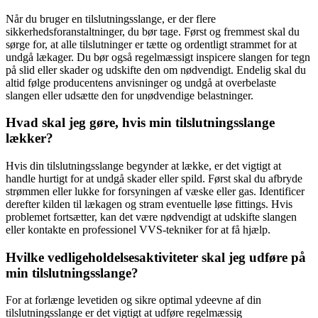
Når du bruger en tilslutningsslange, er der flere
sikkerhedsforanstaltninger, du bør tage. Først og fremmest skal du
sørge for, at alle tilslutninger er tætte og ordentligt strammet for at
undgå lækager. Du bør også regelmæssigt inspicere slangen for tegn
på slid eller skader og udskifte den om nødvendigt. Endelig skal du
altid følge producentens anvisninger og undgå at overbelaste
slangen eller udsætte den for unødvendige belastninger.
Hvad skal jeg gøre, hvis min tilslutningsslange
lækker?
Hvis din tilslutningsslange begynder at lække, er det vigtigt at
handle hurtigt for at undgå skader eller spild. Først skal du afbryde
strømmen eller lukke for forsyningen af væske eller gas. Identificer
derefter kilden til lækagen og stram eventuelle løse fittings. Hvis
problemet fortsætter, kan det være nødvendigt at udskifte slangen
eller kontakte en professionel VVS-tekniker for at få hjælp.
Hvilke vedligeholdelsesaktiviteter skal jeg udføre på
min tilslutningsslange?
For at forlænge levetiden og sikre optimal ydeevne af din
tilslutningsslange er det vigtigt at udføre regelmæssig