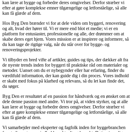
kan lære at bygge og forbedre deres omgivelser. Derfor stræber vi
efter at gøre komplekse emner tilgængelige og letforståelige, så alle
kan få glæde af dem.
Hos Byg Den brænder vi for at dele viden om byggeri, renovering
og alt, hvad der hører til. Vi er mere end blot et medie; vi er en
platform for entusiaster, professionelle og alle, der drømmer om at
skabe deres eget hjem. Vores mission er at inspirere og informere, så
du kan tage de rigtige valg, når du står over for bygge- og
renoveringsprojekter.
Vi tilbyder en bred vifte af artikler, guides og tips, der dækker alt fra
de nyeste trends inden for byggeri til praktiske råd om materialer og
metoder. Uanset om du er nybegynder eller har erfaring, finder du
værdifuld information, der kan guide dig i din proces. Vores indhold
er skabt med fokus på klarhed og relevans, så du let kan finde det,
du søger.
Byg Den er resultatet af en passion for håndværk og en ønsket om at
dele denne passion med andre. Vi tror på, at viden styrker, og at alle
kan lære at bygge og forbedre deres omgivelser. Derfor stræber vi
efter at gøre komplekse emner tilgængelige og letforståelige, så alle
kan få glæde af dem.
Vi samarbejder med eksperter og fagfolk inden for byggebranchen