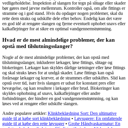
vedligeholdelse. Inspektion af slangen for tegn på slitage eller skader
bør gøres med jævne mellemrum. Kontroller også, om alle fittings er
stramme og i god stand. Hvis du opdager nogen problemer, skal du
rette dem straks og udskifte dele efter behov. Endelig kan det være
en god idé at rengøre slangen og fjerne eventuelt ophobet snavs eller
kalkaflejringer for at sikre en optimal vandgennemstrømning.
Hvad er de mest almindelige problemer, der kan
opstå med tilslutningsslanger?
Nogle af de mest almindelige problemer, der kan opstå med
tilslutningsslanger, inkluderer lækager, løse fittings, slitage og
blokeringer. Lækager kan skyldes dårlige tætninger eller løse fittings
og skal straks løses for at undgå skader. Løse fittings kan også
forårsage lækager og kræver, at de strammes eller udskiftes. Slid kan
opstå over tid, især hvis slangen er udsat for konstant pres eller
bevægelse, og kan resultere i lækager eller brud. Blokeringer kan
skyldes ophobning af snavs, kalkaflejringer eller andre
forhindringer, der hindrer en god vandgennemstrømning, og kan
løses ved at rengøre eller udskifte slangen.
Andre populære artikler:
Klinkbeklædning Sort: Den ultimative
guide til at købe sort klinkbeklædning
•
Løvsugere: En omfattende
guide til at købe den rette løvsuger
•
Grohe Håndvaskarmatur: En