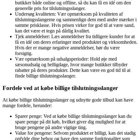
butikker både online og offline, så du kan få en idé om den
generelle pris for tilslutningsslanger.
Undersøg kvaliteten: Vær opmærksom på kvaliteten af
tilslutningsslangerne og sammenlign dem med andre mærker i
samme prisklasse. Hvis prisen virker for god til at være sand,
kan det være et tegn på dårlig kvalitet.
Tjek anmeldelser: Læs anmeldelser fra tidligere kunder for at
få en idé om deres erfaringer med produktet og virksomheden.
Hvis der er mange negative anmeldelser, bør du være
forsigtig.
Vær opmærksom på udsalgsperioder: Hold øje med
sæsonudsalg og helligdage, hvor mange butikker tilbyder
rabatter på deres produkter. Dette kan være en god tid til at
finde billige tilslutningsslanger.
Fordele ved at købe billige tilslutningsslanger
At købe billige tilslutningsslanger og udnytte gode tilbud kan have
mange fordele, herunder:
Sparer penge: Ved at købe billige tilslutningsslanger kan du
spare penge på dit køb, hvilket giver dig mulighed for at
bruge pengene på andre vigtige ting.
Value for pengene: Selvom produktet er billigt, kan det stadig
opfylde dine behov og have den samme funktionalitet som