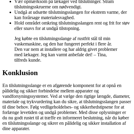
Vær opmærksom på lækager ved tilslutninger. Stram
tilslutningsskruerne om nødvendigt.
Undgå at udsætte tilslutningsslangen for ekstrem varme, der
kan forårsage materialesvaghed.
Hold området omkring tilslutningsslangen rent og frit for støv
eller snavs for at undgå tilstopning.
Jeg købte en tilslutningsslange af rustfrit stål til min
vaskemaskine, og den har fungeret perfekt i flere år.
Den var nem at installere og har aldrig givet problemer
med lækager. Jeg kan varmt anbefale det! – Tina,
tilfreds kunde.
Konklusion
En tilslutningsslange er en afgørende komponent for at opnå en
pålidelig og sikker forbindelse mellem apparater og
vandforsyningssystemer. Ved at vælge den rigtige længde, diameter,
materiale og trykvurdering kan du sikre, at tilslutningsslangen passer
til dine behov. Følg vedligeholdelses- og sikkerhedstipsene for at
forlænge levetiden og undgå problemer. Med disse oplysninger er
du nu godt rustet til at træffe en informeret beslutning, når du køber
en tilslutningsslange og sikrer en pålidelig og sikker installation af
dine apparater.