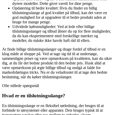
dyrere modeller. Dette giver værdi for dine penge.
Opdatering til bedre kvalitet: Hvis du finder en billig
tilslutningsslange af god kvalitet på tilbud, kan det være en
god mulighed for at opgradere til et bedre produkt uden at
bruge for mange penge.
Udvidede købsmuligheder: Ved at lede efter billige
tilslutningsslanger og tilbud åbner du op for flere muligheder,
da du kan eksperimentere med forskellige mærker og
modeller, du måske ikke havde haft råd til ellers.
At finde billige tilslutningsslanger og drage fordel af tilbud er en
klog måde at shoppe på. Ved at tage sig tid til at undersøge,
sammenligne priser og være opmærksom på kvaliteten, kan du sikre
dig, at du får det bedste produkt til den bedste pris. Husk altid at
være opmærksom på ægte billige tilbud og undgå at falde for
markedsføringss tricks. Nu er du veludrustet til at tage den bedste
beslutning, når du køber tilslutningsslanger.
Ofte stillede spørgsmål
Hvad er en tilslutningsslange?
En tilslutningsslange er en fleksibel rørledning, der bruges til at
forbinde to rørsystemer eller apparater. Den bruges typisk til at
transportere væsker eller gas mellem to enheder, såsom