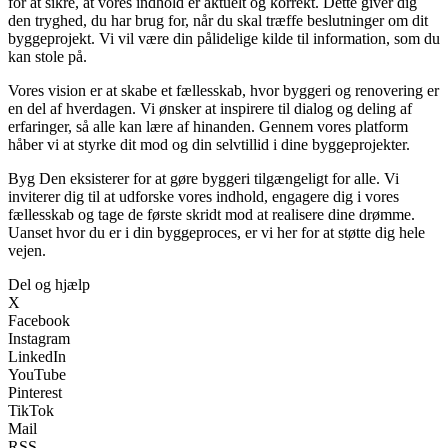
for at sikre, at vores indhold er aktuelt og korrekt. Dette giver dig
den tryghed, du har brug for, når du skal træffe beslutninger om dit
byggeprojekt. Vi vil være din pålidelige kilde til information, som du
kan stole på.
Vores vision er at skabe et fællesskab, hvor byggeri og renovering er
en del af hverdagen. Vi ønsker at inspirere til dialog og deling af
erfaringer, så alle kan lære af hinanden. Gennem vores platform
håber vi at styrke dit mod og din selvtillid i dine byggeprojekter.
Byg Den eksisterer for at gøre byggeri tilgængeligt for alle. Vi
inviterer dig til at udforske vores indhold, engagere dig i vores
fællesskab og tage de første skridt mod at realisere dine drømme.
Uanset hvor du er i din byggeproces, er vi her for at støtte dig hele
vejen.
Del og hjælp
X
Facebook
Instagram
LinkedIn
YouTube
Pinterest
TikTok
Mail
RSS