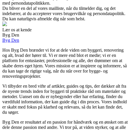
med persondatapolitikken.
Du bliver en del af vores mailliste, når du tilmelder dig, og det
indebærer, at du accepterer vores brugervilkår og persondatapolitik.
Du kan naturligvis afmelde dig når som helst.
Lær os at kende
Byg Den
Byg Den
Hos Byg Den brænder vi for at dele viden om byggeri, renovering
og alt, hvad der hører til. Vi er mere end blot et medie; vi er en
platform for entusiaster, professionelle og alle, der drømmer om at
skabe deres eget hjem. Vores mission er at inspirere og informere, så
du kan tage de rigtige valg, når du står over for bygge- og
renoveringsprojekter.
Vi tilbyder en bred vifte af artikler, guides og tips, der dækker alt fra
de nyeste trends inden for byggeri til praktiske råd om materialer og
metoder. Uanset om du er nybegynder eller har erfaring, finder du
værdifuld information, der kan guide dig i din proces. Vores indhold
er skabt med fokus på klarhed og relevans, så du let kan finde det,
du søger.
Byg Den er resultatet af en passion for håndværk og en ønsket om at
dele denne passion med andre. Vi tror på, at viden styrker, og at alle