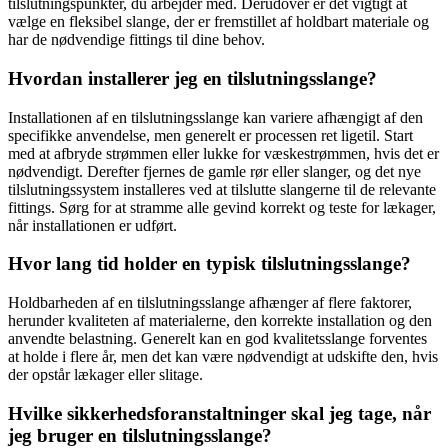
tilslutningspunkter, du arbejder med. Derudover er det vigtigt at
vælge en fleksibel slange, der er fremstillet af holdbart materiale og
har de nødvendige fittings til dine behov.
Hvordan installerer jeg en tilslutningsslange?
Installationen af en tilslutningsslange kan variere afhængigt af den
specifikke anvendelse, men generelt er processen ret ligetil. Start
med at afbryde strømmen eller lukke for væskestrømmen, hvis det er
nødvendigt. Derefter fjernes de gamle rør eller slanger, og det nye
tilslutningssystem installeres ved at tilslutte slangerne til de relevante
fittings. Sørg for at stramme alle gevind korrekt og teste for lækager,
når installationen er udført.
Hvor lang tid holder en typisk tilslutningsslange?
Holdbarheden af en tilslutningsslange afhænger af flere faktorer,
herunder kvaliteten af ​​materialerne, den korrekte installation og den
anvendte belastning. Generelt kan en god kvalitetsslange forventes
at holde i flere år, men det kan være nødvendigt at udskifte den, hvis
der opstår lækager eller slitage.
Hvilke sikkerhedsforanstaltninger skal jeg tage, når
jeg bruger en tilslutningsslange?