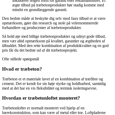
inkluderer nogen form for garanti eller reklamationsret. Et
ægte tilbud på træbetonprodukter bør stadig komme med
mindst en grundlæggende garanti.
Den bedste måde at beskytte dig selv mod faux tilbud er at være
opmærksom, gøre din research og stole på velrenommerede
forhandlere og producenter af træbetonprodukter.
Så hold øje med billige træbetonprodukter og udnyt gode tilbud,
men vær altid opmærksom på kvalitet, garantier og ægtheden af
tilbuddet. Med den rette kombination af produktkvalitet og en god
pris får du det bedste ud af dit træbetonprojekt.
Ofte stillede spørgsmål
Hvad er træbeton?
Træbeton er et materiale lavet af en kombination af træfibre og
cement. Det er kendt for sin høje styrke og holdbarhed, samtidig
med at det har en vis fleksibilitet og termisk isoleringsevne.
Hvordan er træbetonloftet monteret?
Træbetonlofter er normalt monteret ved hjælp af en
bærekonstruktion, som kan være af metal eller træ. Loftpladerne