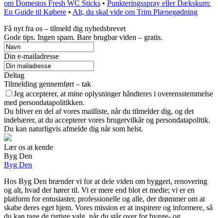
om Domestos Fresh WC Sticks
•
Punkteringsspray eller Dækskum:
En Guide til Købere
•
Alt, du skal vide om Trim Plænegødning
Få nyt fra os – tilmeld dig nyhedsbrevet
Gode tips. Ingen spam. Bare brugbar viden – gratis.
Din e-mailadresse
Deltag
Tilmelding gennemført – tak
Jeg accepterer, at mine oplysninger håndteres i overensstemmelse
med persondatapolitikken.
Du bliver en del af vores mailliste, når du tilmelder dig, og det
indebærer, at du accepterer vores brugervilkår og persondatapolitik.
Du kan naturligvis afmelde dig når som helst.
Lær os at kende
Byg Den
Byg Den
Hos Byg Den brænder vi for at dele viden om byggeri, renovering
og alt, hvad der hører til. Vi er mere end blot et medie; vi er en
platform for entusiaster, professionelle og alle, der drømmer om at
skabe deres eget hjem. Vores mission er at inspirere og informere, så
du kan tage de rigtige valg, når du står over for bygge- og