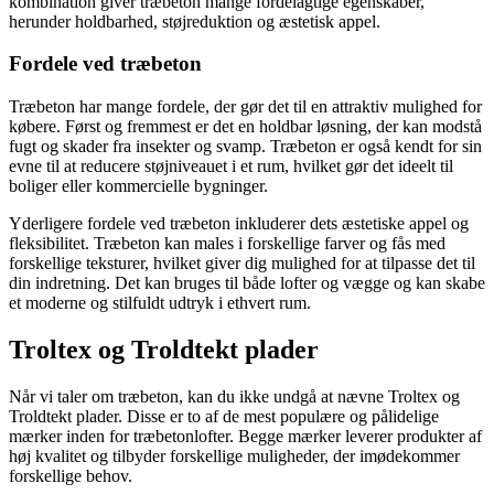
kombination giver træbeton mange fordelagtige egenskaber,
herunder holdbarhed, støjreduktion og æstetisk appel.
Fordele ved træbeton
Træbeton har mange fordele, der gør det til en attraktiv mulighed for
købere. Først og fremmest er det en holdbar løsning, der kan modstå
fugt og skader fra insekter og svamp. Træbeton er også kendt for sin
evne til at reducere støjniveauet i et rum, hvilket gør det ideelt til
boliger eller kommercielle bygninger.
Yderligere fordele ved træbeton inkluderer dets æstetiske appel og
fleksibilitet. Træbeton kan males i forskellige farver og fås med
forskellige teksturer, hvilket giver dig mulighed for at tilpasse det til
din indretning. Det kan bruges til både lofter og vægge og kan skabe
et moderne og stilfuldt udtryk i ethvert rum.
Troltex og Troldtekt plader
Når vi taler om træbeton, kan du ikke undgå at nævne Troltex og
Troldtekt plader. Disse er to af de mest populære og pålidelige
mærker inden for træbetonlofter. Begge mærker leverer produkter af
høj kvalitet og tilbyder forskellige muligheder, der imødekommer
forskellige behov.