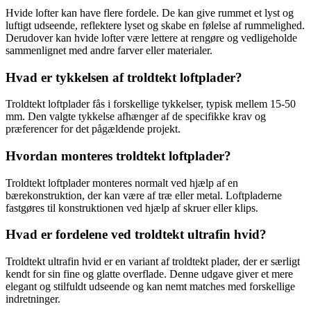
Hvide lofter kan have flere fordele. De kan give rummet et lyst og
luftigt udseende, reflektere lyset og skabe en følelse af rummelighed.
Derudover kan hvide lofter være lettere at rengøre og vedligeholde
sammenlignet med andre farver eller materialer.
Hvad er tykkelsen af troldtekt loftplader?
Troldtekt loftplader fås i forskellige tykkelser, typisk mellem 15-50
mm. Den valgte tykkelse afhænger af de specifikke krav og
præferencer for det pågældende projekt.
Hvordan monteres troldtekt loftplader?
Troldtekt loftplader monteres normalt ved hjælp af en
bærekonstruktion, der kan være af træ eller metal. Loftpladerne
fastgøres til konstruktionen ved hjælp af skruer eller klips.
Hvad er fordelene ved troldtekt ultrafin hvid?
Troldtekt ultrafin hvid er en variant af troldtekt plader, der er særligt
kendt for sin fine og glatte overflade. Denne udgave giver et mere
elegant og stilfuldt udseende og kan nemt matches med forskellige
indretninger.