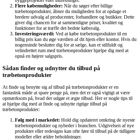
byggeprojekter eller indretninger.
Flere købemuligheder:
Når du søger efter billige
træbetonprodukter, åbner du muligheden for at opdage et
bredere udvalg af producenter, forhandlere og butikker. Dette
giver dig chancen for at sammenligne priser, kvalitet og
funktioner for at træffe det bedste købsvalg.
Investeringsværdi:
Ved at købe træbetonprodukter til en
billig pris kan du øge værdien af dit hjem eller kontor. Hvis du
nogensinde beslutter dig for at sælge, kan et stilfuldt og
velindrettet rum med træbetonprodukter hjælpe dig med at
opnå en højere salgspris.
Sådan finder og udnytter du tilbud på
træbetonprodukter
At finde og benytte sig af tilbud på træbetonprodukter er en
fantastisk måde at spare penge på, men det er også vigtigt at være
opmærksom på, hvad der udgør et ægte tilbud. Her er nogle tips til
at hjælpe dig med at finde og udnytte rigtige tilbud på
træbetonprodukter:
Følg med i markedet:
Hold dig opdateret omkring de nyeste
træbetonprodukter og nyheder i branchen. Udgivelsen af nye
produkter eller redesigns kan ofte føre til tilbud på de tidligere
modeller eller ældre beholdninger.