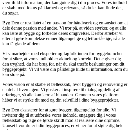
værdifuld information, der kan guide dig i din proces. Vores indhold
er skabt med fokus på klarhed og relevans, så du let kan finde det,
du søger.
Byg Den er resultatet af en passion for håndværk og en ønsket om at
dele denne passion med andre. Vi tror på, at viden styrker, og at alle
kan lære at bygge og forbedre deres omgivelser. Derfor stræber vi
efter at gøre komplekse emner tilgængelige og letforståelige, så alle
kan få glæde af dem.
Vi samarbejder med eksperter og fagfolk inden for byggebranchen
for at sikre, at vores indhold er aktuelt og korrekt. Dette giver dig
den tryghed, du har brug for, når du skal træffe beslutninger om dit
byggeprojekt. Vi vil være din pålidelige kilde til information, som du
kan stole på.
Vores vision er at skabe et fællesskab, hvor byggeri og renovering er
en del af hverdagen. Vi ønsker at inspirere til dialog og deling af
erfaringer, så alle kan lære af hinanden. Gennem vores platform
håber vi at styrke dit mod og din selvtillid i dine byggeprojekter.
Byg Den eksisterer for at gøre byggeri tilgængeligt for alle. Vi
inviterer dig til at udforske vores indhold, engagere dig i vores
fællesskab og tage de første skridt mod at realisere dine drømme.
Uanset hvor du er i din byggeproces, er vi her for at støtte dig hele