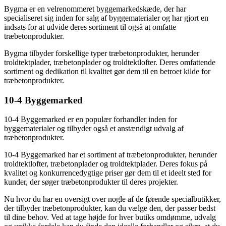
Bygma er en velrenommeret byggemarkedskæde, der har
specialiseret sig inden for salg af byggematerialer og har gjort en
indsats for at udvide deres sortiment til også at omfatte
træbetonprodukter.
Bygma tilbyder forskellige typer træbetonprodukter, herunder
troldtektplader, træbetonplader og troldtektlofter. Deres omfattende
sortiment og dedikation til kvalitet gør dem til en betroet kilde for
træbetonprodukter.
10-4 Byggemarked
10-4 Byggemarked er en populær forhandler inden for
byggematerialer og tilbyder også et anstændigt udvalg af
træbetonprodukter.
10-4 Byggemarked har et sortiment af træbetonprodukter, herunder
troldtektlofter, træbetonplader og troldtektplader. Deres fokus på
kvalitet og konkurrencedygtige priser gør dem til et ideelt sted for
kunder, der søger træbetonprodukter til deres projekter.
Nu hvor du har en oversigt over nogle af de førende specialbutikker,
der tilbyder træbetonprodukter, kan du vælge den, der passer bedst
til dine behov. Ved at tage højde for hver butiks omdømme, udvalg