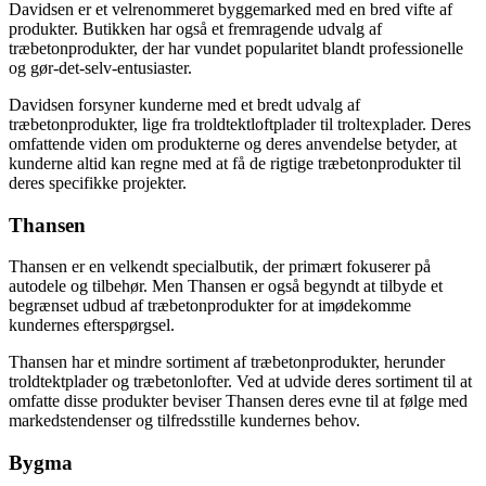
Davidsen er et velrenommeret byggemarked med en bred vifte af
produkter. Butikken har også et fremragende udvalg af
træbetonprodukter, der har vundet popularitet blandt professionelle
og gør-det-selv-entusiaster.
Davidsen forsyner kunderne med et bredt udvalg af
træbetonprodukter, lige fra troldtektloftplader til troltexplader. Deres
omfattende viden om produkterne og deres anvendelse betyder, at
kunderne altid kan regne med at få de rigtige træbetonprodukter til
deres specifikke projekter.
Thansen
Thansen er en velkendt specialbutik, der primært fokuserer på
autodele og tilbehør. Men Thansen er også begyndt at tilbyde et
begrænset udbud af træbetonprodukter for at imødekomme
kundernes efterspørgsel.
Thansen har et mindre sortiment af træbetonprodukter, herunder
troldtektplader og træbetonlofter. Ved at udvide deres sortiment til at
omfatte disse produkter beviser Thansen deres evne til at følge med
markedstendenser og tilfredsstille kundernes behov.
Bygma