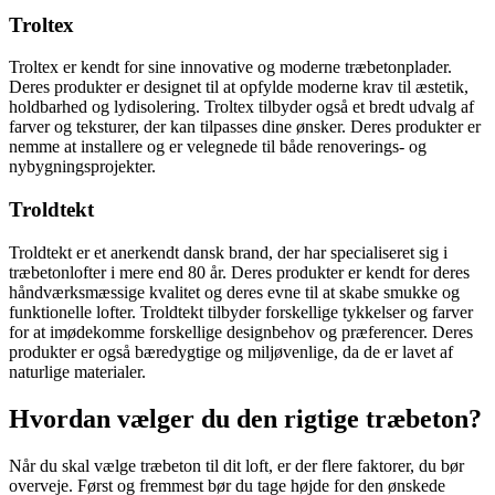
Troltex
Troltex er kendt for sine innovative og moderne træbetonplader.
Deres produkter er designet til at opfylde moderne krav til æstetik,
holdbarhed og lydisolering. Troltex tilbyder også et bredt udvalg af
farver og teksturer, der kan tilpasses dine ønsker. Deres produkter er
nemme at installere og er velegnede til både renoverings- og
nybygningsprojekter.
Troldtekt
Troldtekt er et anerkendt dansk brand, der har specialiseret sig i
træbetonlofter i mere end 80 år. Deres produkter er kendt for deres
håndværksmæssige kvalitet og deres evne til at skabe smukke og
funktionelle lofter. Troldtekt tilbyder forskellige tykkelser og farver
for at imødekomme forskellige designbehov og præferencer. Deres
produkter er også bæredygtige og miljøvenlige, da de er lavet af
naturlige materialer.
Hvordan vælger du den rigtige træbeton?
Når du skal vælge træbeton til dit loft, er der flere faktorer, du bør
overveje. Først og fremmest bør du tage højde for den ønskede