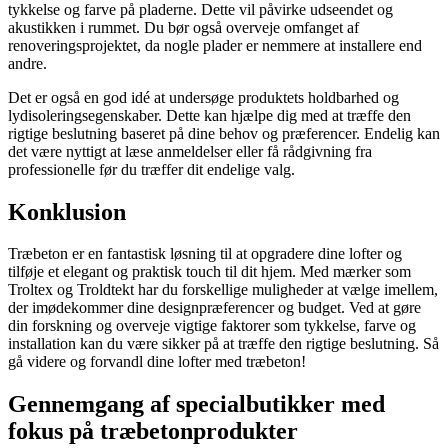
tykkelse og farve på pladerne. Dette vil påvirke udseendet og
akustikken i rummet. Du bør også overveje omfanget af
renoveringsprojektet, da nogle plader er nemmere at installere end
andre.
Det er også en god idé at undersøge produktets holdbarhed og
lydisoleringsegenskaber. Dette kan hjælpe dig med at træffe den
rigtige beslutning baseret på dine behov og præferencer. Endelig kan
det være nyttigt at læse anmeldelser eller få rådgivning fra
professionelle før du træffer dit endelige valg.
Konklusion
Træbeton er en fantastisk løsning til at opgradere dine lofter og
tilføje et elegant og praktisk touch til dit hjem. Med mærker som
Troltex og Troldtekt har du forskellige muligheder at vælge imellem,
der imødekommer dine designpræferencer og budget. Ved at gøre
din forskning og overveje vigtige faktorer som tykkelse, farve og
installation kan du være sikker på at træffe den rigtige beslutning. Så
gå videre og forvandl dine lofter med træbeton!
Gennemgang af specialbutikker med
fokus på træbetonprodukter