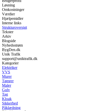
Brugerprofil
Løsning
Omkostninger
Værdier
Hjælpemidler
Interne links
Strukturoversigt
Tekster
Arkiv
Blogside
Nyhedsstrøm
BygDen.dk
Unik Trafik
support@uniktrafik.dk
Kategorier
Elektriker
VVS
Murer
Tømrer
Maler
Gulv
Tag
Kloak
Sikkerhed
Påklædning