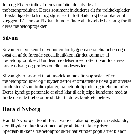
Jem og Fix er stolte af deres omfattende udvalg af
træbetonprodukter. Deres sortiment inkluderer alt fra troldtektplader
i forskellige tykkelser og størrelser til loftplader og betonplader til
væggen. På Jem og Fix kan kunder finde alt, hvad de har brug for til
deres træbetonprojekter.
Silvan
Silvan er et velkendt navn inden for byggematerialebranchen og er
også en af de førende specialbutikker, når det kommer til
træbetonprodukter. Kundeanmeldelser roser ofte Silvan for deres
brede udvalg og professionelle kundeservice.
Silvan giver prioritet til at imødekomme efterspørgslen efter
træbetonprodukter og tilbyder derfor et omfattende udvalg af diverse
produkter såsom troltexplader, træbetonloftplader og træbetonlofter.
Deres kyndige personale er altid klar til at hjælpe kunderne med at
finde de rette træbetonprodukter til deres konkrete behov.
Harald Nyborg
Harald Nyborg er kendt for at være en alsidig byggemarkedskæde,
der tilbyder et bredt sortiment af produkter til lave priser.
Specialbutikkens træbetonprodukter har vundet popularitet blandt