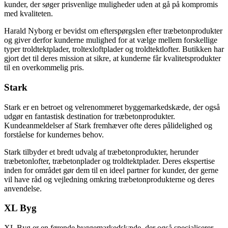
kunder, der søger prisvenlige muligheder uden at gå på kompromis
med kvaliteten.
Harald Nyborg er bevidst om efterspørgslen efter træbetonprodukter
og giver derfor kunderne mulighed for at vælge mellem forskellige
typer troldtektplader, troltexloftplader og troldtektlofter. Butikken har
gjort det til deres mission at sikre, at kunderne får kvalitetsprodukter
til en overkommelig pris.
Stark
Stark er en betroet og velrenommeret byggemarkedskæde, der også
udgør en fantastisk destination for træbetonprodukter.
Kundeanmeldelser af Stark fremhæver ofte deres pålidelighed og
forståelse for kundernes behov.
Stark tilbyder et bredt udvalg af træbetonprodukter, herunder
træbetonlofter, træbetonplader og troldtektplader. Deres ekspertise
inden for området gør dem til en ideel partner for kunder, der gerne
vil have råd og vejledning omkring træbetonprodukterne og deres
anvendelse.
XL Byg
XL Byg er en førende byggemarkedskæde, der også specialiserer