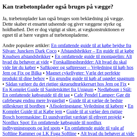
Kan træbetonplader også bruges på vægge?
Ja, træbetonplader kan også bruges som beklædning på vægge.
Dette skaber et ensartet udseende og giver væggene styrke og
holdbarhed. Det er dog vigtigt at sikre, at vægkonstruktionen er
egnet til at bære vægten af træbetonpladerne.
Andre populære artikler:
En omfattende guide til at købe bejdse fra
Silvan: Junckers Dark Coco
•
Afstandsbrikker – En guide til at købe
Knudsen afstandsbrikker
•
En omfattende guide til montagelim: Alt
hvad du behøver at vide
•
Forskallingsbrædder: Alt hvad du skal
vide før du køber
•
Saftkoger og saftpresser – Vejledning til køb hos
Jem og Fix og Bilka
•
Magnet cykellygter: Vælg det perfekte
produkt til dine behov
•
En grundig guide til køb af ugødet spagnum
•
Sådan vælger du det rigtige skrueudtrækkersæt hos Jem og Fix
•
En Komplet Guide til Sanitetskittet fra Unigum
•
Nedløbsrør i Stål:
En omfattende købsguide til dit tag
•
Cafe Pendel Lamper: Gør dit
cafebesøg endnu mere hyggeligt
•
Guide til at vælge de bedste
stilleskruer til bordben
•
Afisoleringstang: Vejledning til købere
•
En
Komplet Guide til at Købe jem
•
Guide til at vælge den rigtige
Bosch boremaskine: Et uundværligt værktøj til ethvert projekt
•
Nordlux Spot: En omfattende købsguide til nordlux
indbygningsspots og led spots
•
En omfattende guide til valg af
Softline Rammer og LK Fuga Softline
•
Alt hvad du behøver at vide