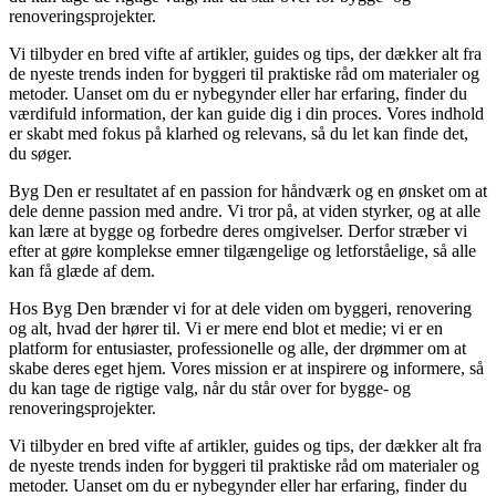
renoveringsprojekter.
Vi tilbyder en bred vifte af artikler, guides og tips, der dækker alt fra
de nyeste trends inden for byggeri til praktiske råd om materialer og
metoder. Uanset om du er nybegynder eller har erfaring, finder du
værdifuld information, der kan guide dig i din proces. Vores indhold
er skabt med fokus på klarhed og relevans, så du let kan finde det,
du søger.
Byg Den er resultatet af en passion for håndværk og en ønsket om at
dele denne passion med andre. Vi tror på, at viden styrker, og at alle
kan lære at bygge og forbedre deres omgivelser. Derfor stræber vi
efter at gøre komplekse emner tilgængelige og letforståelige, så alle
kan få glæde af dem.
Hos Byg Den brænder vi for at dele viden om byggeri, renovering
og alt, hvad der hører til. Vi er mere end blot et medie; vi er en
platform for entusiaster, professionelle og alle, der drømmer om at
skabe deres eget hjem. Vores mission er at inspirere og informere, så
du kan tage de rigtige valg, når du står over for bygge- og
renoveringsprojekter.
Vi tilbyder en bred vifte af artikler, guides og tips, der dækker alt fra
de nyeste trends inden for byggeri til praktiske råd om materialer og
metoder. Uanset om du er nybegynder eller har erfaring, finder du