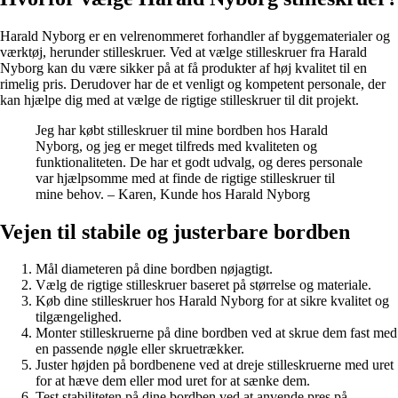
Harald Nyborg er en velrenommeret forhandler af byggematerialer og
værktøj, herunder stilleskruer. Ved at vælge stilleskruer fra Harald
Nyborg kan du være sikker på at få produkter af høj kvalitet til en
rimelig pris. Derudover har de et venligt og kompetent personale, der
kan hjælpe dig med at vælge de rigtige stilleskruer til dit projekt.
Jeg har købt stilleskruer til mine bordben hos Harald
Nyborg, og jeg er meget tilfreds med kvaliteten og
funktionaliteten. De har et godt udvalg, og deres personale
var hjælpsomme med at finde de rigtige stilleskruer til
mine behov. – Karen, Kunde hos Harald Nyborg
Vejen til stabile og justerbare bordben
Mål diameteren på dine bordben nøjagtigt.
Vælg de rigtige stilleskruer baseret på størrelse og materiale.
Køb dine stilleskruer hos Harald Nyborg for at sikre kvalitet og
tilgængelighed.
Monter stilleskruerne på dine bordben ved at skrue dem fast med
en passende nøgle eller skruetrækker.
Juster højden på bordbenene ved at dreje stilleskruerne med uret
for at hæve dem eller mod uret for at sænke dem.
Test stabiliteten på dine bordben ved at anvende pres på