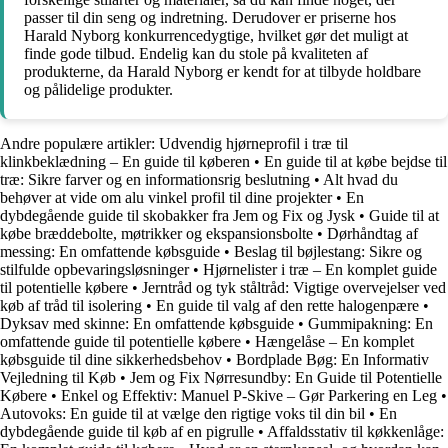
passer til din seng og indretning. Derudover er priserne hos
Harald Nyborg konkurrencedygtige, hvilket gør det muligt at
finde gode tilbud. Endelig kan du stole på kvaliteten af
produkterne, da Harald Nyborg er kendt for at tilbyde holdbare
og pålidelige produkter.
Andre populære artikler:
Udvendig hjørneprofil i træ til
klinkbeklædning – En guide til køberen
•
En guide til at købe bejdse til
træ: Sikre farver og en informationsrig beslutning
•
Alt hvad du
behøver at vide om alu vinkel profil til dine projekter
•
En
dybdegående guide til skobakker fra Jem og Fix og Jysk
•
Guide til at
købe bræddebolte, møtrikker og ekspansionsbolte
•
Dørhåndtag af
messing: En omfattende købsguide
•
Beslag til bøjlestang: Sikre og
stilfulde opbevaringsløsninger
•
Hjørnelister i træ – En komplet guide
til potentielle købere
•
Jerntråd og tyk ståltråd: Vigtige overvejelser ved
køb af tråd til isolering
•
En guide til valg af den rette halogenpære
•
Dyksav med skinne: En omfattende købsguide
•
Gummipakning: En
omfattende guide til potentielle købere
•
Hængelåse – En komplet
købsguide til dine sikkerhedsbehov
•
Bordplade Bøg: En Informativ
Vejledning til Køb
•
Jem og Fix Nørresundby: En Guide til Potentielle
Købere
•
Enkel og Effektiv: Manuel P-Skive – Gør Parkering en Leg
•
Autovoks: En guide til at vælge den rigtige voks til din bil
•
En
dybdegående guide til køb af en pigrulle
•
Affaldsstativ til køkkenlåge: