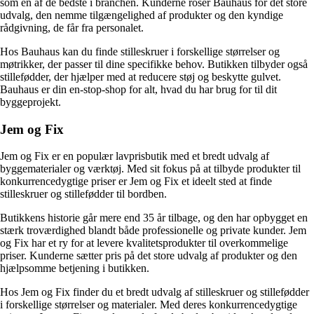
som en af de bedste i branchen. Kunderne roser Bauhaus for det store
udvalg, den nemme tilgængelighed af produkter og den kyndige
rådgivning, de får fra personalet.
Hos Bauhaus kan du finde stilleskruer i forskellige størrelser og
møtrikker, der passer til dine specifikke behov. Butikken tilbyder også
stillefødder, der hjælper med at reducere støj og beskytte gulvet.
Bauhaus er din en-stop-shop for alt, hvad du har brug for til dit
byggeprojekt.
Jem og Fix
Jem og Fix er en populær lavprisbutik med et bredt udvalg af
byggematerialer og værktøj. Med sit fokus på at tilbyde produkter til
konkurrencedygtige priser er Jem og Fix et ideelt sted at finde
stilleskruer og stillefødder til bordben.
Butikkens historie går mere end 35 år tilbage, og den har opbygget en
stærk troværdighed blandt både professionelle og private kunder. Jem
og Fix har et ry for at levere kvalitetsprodukter til overkommelige
priser. Kunderne sætter pris på det store udvalg af produkter og den
hjælpsomme betjening i butikken.
Hos Jem og Fix finder du et bredt udvalg af stilleskruer og stillefødder
i forskellige størrelser og materialer. Med deres konkurrencedygtige