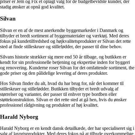
priser er Jem og Fix et oplagt valg for de budgetbevidste kunder, der
stadig ønsker at opnå god kvalitet.
Silvan
Silvan er en af de mest anerkendte byggemarkeder i Danmark og
tilbyder et bredt sortiment af byggematerialer og værktøj. Med deres
fokus på kundetilfredshed og højkvalitetsprodukter er Silvan det rette
sted at finde stilleskruer og stillefødder, der passer til dine behov.
Silvans historie strækker sig mere end 50 år tilbage, og butikken er
kendt for sin professionelle betjening og ekspertise inden for byggeri
og renovering. Kunderne roser Silvan for det omfattende sortiment, the
gode priser og den pålidelige levering af deres produkter.
Hos Silvan finder du alt, hvad du har brug for, når det kommer til
stilleskruer og stillefødder. Butikken tilbyder et bredt udvalg af
størrelser og varianter, der passer til enhver type bordben eller
støttekonstruktion. Silvan er det rette sted at gå hen, hvis du ønsker
professionel rådgivning og produkter af høj kvalitet.
Harald Nyborg
Harald Nyborg er en kendt dansk detailkæde, der har specialiseret sig i
salg af lavprisprodukter. Med deres fokus på at tilbyde overkommelige