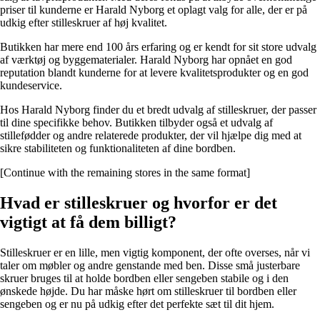
priser til kunderne er Harald Nyborg et oplagt valg for alle, der er på
udkig efter stilleskruer af høj kvalitet.
Butikken har mere end 100 års erfaring og er kendt for sit store udvalg
af værktøj og byggematerialer. Harald Nyborg har opnået en god
reputation blandt kunderne for at levere kvalitetsprodukter og en god
kundeservice.
Hos Harald Nyborg finder du et bredt udvalg af stilleskruer, der passer
til dine specifikke behov. Butikken tilbyder også et udvalg af
stillefødder og andre relaterede produkter, der vil hjælpe dig med at
sikre stabiliteten og funktionaliteten af dine bordben.
[Continue with the remaining stores in the same format]
Hvad er stilleskruer og hvorfor er det
vigtigt at få dem billigt?
Stilleskruer er en lille, men vigtig komponent, der ofte overses, når vi
taler om møbler og andre genstande med ben. Disse små justerbare
skruer bruges til at holde bordben eller sengeben stabile og i den
ønskede højde. Du har måske hørt om stilleskruer til bordben eller
sengeben og er nu på udkig efter det perfekte sæt til dit hjem.