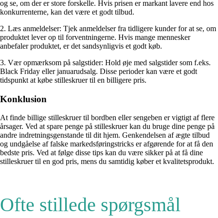
og se, om der er store forskelle. Hvis prisen er markant lavere end hos
konkurrenterne, kan det være et godt tilbud.
2. Læs anmeldelser: Tjek anmeldelser fra tidligere kunder for at se, om
produktet lever op til forventningerne. Hvis mange mennesker
anbefaler produktet, er det sandsynligvis et godt køb.
3. Vær opmærksom på salgstider: Hold øje med salgstider som f.eks.
Black Friday eller januarudsalg. Disse perioder kan være et godt
tidspunkt at købe stilleskruer til en billigere pris.
Konklusion
At finde billige stilleskruer til bordben eller sengeben er vigtigt af flere
årsager. Ved at spare penge på stilleskruer kan du bruge dine penge på
andre indretningsgenstande til dit hjem. Genkendelsen af ægte tilbud
og undgåelse af falske markedsføringstricks er afgørende for at få den
bedste pris. Ved at følge disse tips kan du være sikker på at få dine
stilleskruer til en god pris, mens du samtidig køber et kvalitetsprodukt.
Ofte stillede spørgsmål