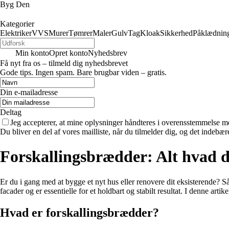
Byg Den
Kategorier
Elektriker
VVS
Murer
Tømrer
Maler
Gulv
Tag
Kloak
Sikkerhed
Påklædnin
Min konto
Opret konto
Nyhedsbrev
Få nyt fra os – tilmeld dig nyhedsbrevet
Gode tips. Ingen spam. Bare brugbar viden – gratis.
Din e-mailadresse
Deltag
Jeg accepterer, at mine oplysninger håndteres i overensstemmelse m
Du bliver en del af vores mailliste, når du tilmelder dig, og det indebæ
Forskallingsbrædder: Alt hvad d
Er du i gang med at bygge et nyt hus eller renovere dit eksisterende? S
facader og er essentielle for et holdbart og stabilt resultat. I denne arti
Hvad er forskallingsbrædder?