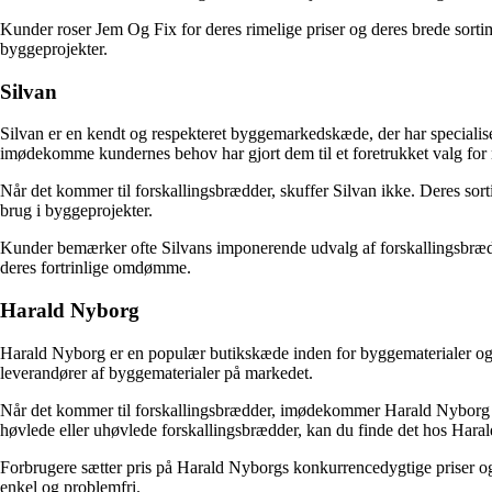
Kunder roser Jem Og Fix for deres rimelige priser og deres brede sortim
byggeprojekter.
Silvan
Silvan er en kendt og respekteret byggemarkedskæde, der har specialiser
imødekomme kundernes behov har gjort dem til et foretrukket valg for
Når det kommer til forskallingsbrædder, skuffer Silvan ikke. Deres sorti
brug i byggeprojekter.
Kunder bemærker ofte Silvans imponerende udvalg af forskallingsbrædder
deres fortrinlige omdømme.
Harald Nyborg
Harald Nyborg er en populær butikskæde inden for byggematerialer og v
leverandører af byggematerialer på markedet.
Når det kommer til forskallingsbrædder, imødekommer Harald Nyborg kun
høvlede eller uhøvlede forskallingsbrædder, kan du finde det hos Hara
Forbrugere sætter pris på Harald Nyborgs konkurrencedygtige priser og 
enkel og problemfri.