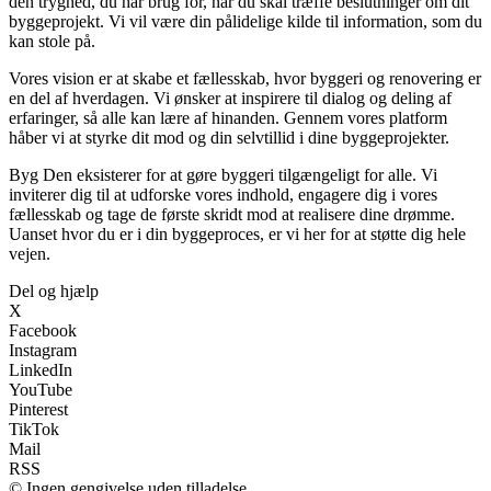
den tryghed, du har brug for, når du skal træffe beslutninger om dit
byggeprojekt. Vi vil være din pålidelige kilde til information, som du
kan stole på.
Vores vision er at skabe et fællesskab, hvor byggeri og renovering er
en del af hverdagen. Vi ønsker at inspirere til dialog og deling af
erfaringer, så alle kan lære af hinanden. Gennem vores platform
håber vi at styrke dit mod og din selvtillid i dine byggeprojekter.
Byg Den eksisterer for at gøre byggeri tilgængeligt for alle. Vi
inviterer dig til at udforske vores indhold, engagere dig i vores
fællesskab og tage de første skridt mod at realisere dine drømme.
Uanset hvor du er i din byggeproces, er vi her for at støtte dig hele
vejen.
Del og hjælp
X
Facebook
Instagram
LinkedIn
YouTube
Pinterest
TikTok
Mail
RSS
© Ingen gengivelse uden tilladelse.