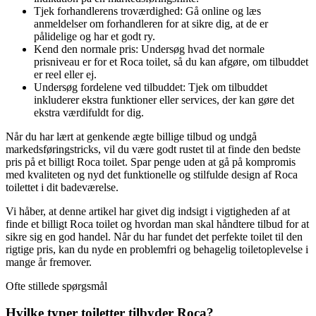
Tjek forhandlerens troværdighed: Gå online og læs
anmeldelser om forhandleren for at sikre dig, at de er
pålidelige og har et godt ry.
Kend den normale pris: Undersøg hvad det normale
prisniveau er for et Roca toilet, så du kan afgøre, om tilbuddet
er reel eller ej.
Undersøg fordelene ved tilbuddet: Tjek om tilbuddet
inkluderer ekstra funktioner eller services, der kan gøre det
ekstra værdifuldt for dig.
Når du har lært at genkende ægte billige tilbud og undgå
markedsføringstricks, vil du være godt rustet til at finde den bedste
pris på et billigt Roca toilet. Spar penge uden at gå på kompromis
med kvaliteten og nyd det funktionelle og stilfulde design af Roca
toilettet i dit badeværelse.
Vi håber, at denne artikel har givet dig indsigt i vigtigheden af ​​at
finde et billigt Roca toilet og hvordan man skal håndtere tilbud for at
sikre sig en god handel. Når du har fundet det perfekte toilet til den
rigtige pris, kan du nyde en problemfri og behagelig toiletoplevelse i
mange år fremover.
Ofte stillede spørgsmål
Hvilke typer toiletter tilbyder Roca?