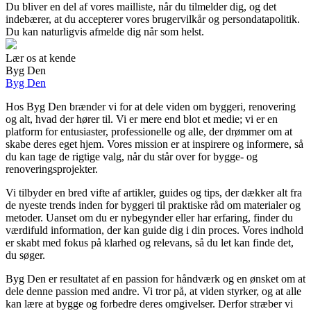
Du bliver en del af vores mailliste, når du tilmelder dig, og det
indebærer, at du accepterer vores brugervilkår og persondatapolitik.
Du kan naturligvis afmelde dig når som helst.
Lær os at kende
Byg Den
Byg Den
Hos Byg Den brænder vi for at dele viden om byggeri, renovering
og alt, hvad der hører til. Vi er mere end blot et medie; vi er en
platform for entusiaster, professionelle og alle, der drømmer om at
skabe deres eget hjem. Vores mission er at inspirere og informere, så
du kan tage de rigtige valg, når du står over for bygge- og
renoveringsprojekter.
Vi tilbyder en bred vifte af artikler, guides og tips, der dækker alt fra
de nyeste trends inden for byggeri til praktiske råd om materialer og
metoder. Uanset om du er nybegynder eller har erfaring, finder du
værdifuld information, der kan guide dig i din proces. Vores indhold
er skabt med fokus på klarhed og relevans, så du let kan finde det,
du søger.
Byg Den er resultatet af en passion for håndværk og en ønsket om at
dele denne passion med andre. Vi tror på, at viden styrker, og at alle
kan lære at bygge og forbedre deres omgivelser. Derfor stræber vi