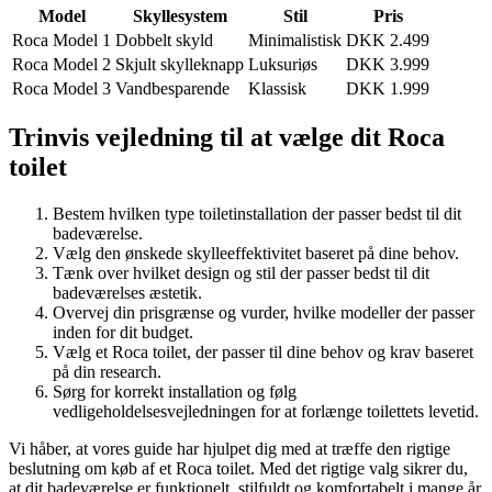
Model
Skyllesystem
Stil
Pris
Roca Model 1
Dobbelt skyld
Minimalistisk
DKK 2.499
Roca Model 2
Skjult skylleknapp
Luksuriøs
DKK 3.999
Roca Model 3
Vandbesparende
Klassisk
DKK 1.999
Trinvis vejledning til at vælge dit Roca
toilet
Bestem hvilken type toiletinstallation der passer bedst til dit
badeværelse.
Vælg den ønskede skylleeffektivitet baseret på dine behov.
Tænk over hvilket design og stil der passer bedst til dit
badeværelses æstetik.
Overvej din prisgrænse og vurder, hvilke modeller der passer
inden for dit budget.
Vælg et Roca toilet, der passer til dine behov og krav baseret
på din research.
Sørg for korrekt installation og følg
vedligeholdelsesvejledningen for at forlænge toilettets levetid.
Vi håber, at vores guide har hjulpet dig med at træffe den rigtige
beslutning om køb af et Roca toilet. Med det rigtige valg sikrer du,
at dit badeværelse er funktionelt, stilfuldt og komfortabelt i mange år