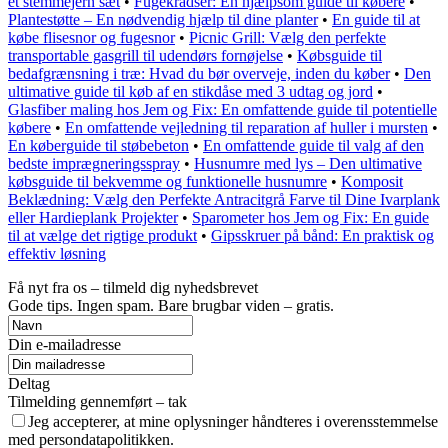
et stemmejern sæt
•
Fugekradser: En hjælpsom guide til købere
•
Plantestøtte – En nødvendig hjælp til dine planter
•
En guide til at
købe flisesnor og fugesnor
•
Picnic Grill: Vælg den perfekte
transportable gasgrill til udendørs fornøjelse
•
Købsguide til
bedafgrænsning i træ: Hvad du bør overveje, inden du køber
•
Den
ultimative guide til køb af en stikdåse med 3 udtag og jord
•
Glasfiber maling hos Jem og Fix: En omfattende guide til potentielle
købere
•
En omfattende vejledning til reparation af huller i mursten
•
En køberguide til støbebeton
•
En omfattende guide til valg af den
bedste imprægneringsspray
•
Husnumre med lys – Den ultimative
købsguide til bekvemme og funktionelle husnumre
•
Komposit
Beklædning: Vælg den Perfekte Antracitgrå Farve til Dine Ivarplank
eller Hardieplank Projekter
•
Sparometer hos Jem og Fix: En guide
til at vælge det rigtige produkt
•
Gipsskruer på bånd: En praktisk og
effektiv løsning
Få nyt fra os – tilmeld dig nyhedsbrevet
Gode tips. Ingen spam. Bare brugbar viden – gratis.
Din e-mailadresse
Deltag
Tilmelding gennemført – tak
Jeg accepterer, at mine oplysninger håndteres i overensstemmelse
med persondatapolitikken.