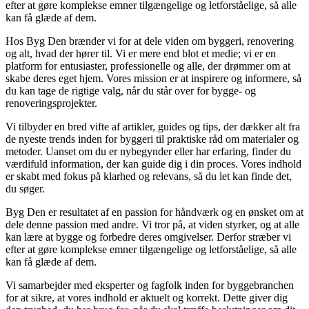
efter at gøre komplekse emner tilgængelige og letforståelige, så alle
kan få glæde af dem.
Hos Byg Den brænder vi for at dele viden om byggeri, renovering
og alt, hvad der hører til. Vi er mere end blot et medie; vi er en
platform for entusiaster, professionelle og alle, der drømmer om at
skabe deres eget hjem. Vores mission er at inspirere og informere, så
du kan tage de rigtige valg, når du står over for bygge- og
renoveringsprojekter.
Vi tilbyder en bred vifte af artikler, guides og tips, der dækker alt fra
de nyeste trends inden for byggeri til praktiske råd om materialer og
metoder. Uanset om du er nybegynder eller har erfaring, finder du
værdifuld information, der kan guide dig i din proces. Vores indhold
er skabt med fokus på klarhed og relevans, så du let kan finde det,
du søger.
Byg Den er resultatet af en passion for håndværk og en ønsket om at
dele denne passion med andre. Vi tror på, at viden styrker, og at alle
kan lære at bygge og forbedre deres omgivelser. Derfor stræber vi
efter at gøre komplekse emner tilgængelige og letforståelige, så alle
kan få glæde af dem.
Vi samarbejder med eksperter og fagfolk inden for byggebranchen
for at sikre, at vores indhold er aktuelt og korrekt. Dette giver dig