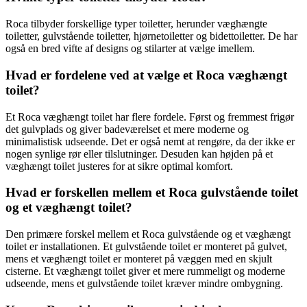
Roca tilbyder forskellige typer toiletter, herunder væghængte
toiletter, gulvstående toiletter, hjørnetoiletter og bidettoiletter. De har
også en bred vifte af designs og stilarter at vælge imellem.
Hvad er fordelene ved at vælge et Roca væghængt
toilet?
Et Roca væghængt toilet har flere fordele. Først og fremmest frigør
det gulvplads og giver badeværelset et mere moderne og
minimalistisk udseende. Det er også nemt at rengøre, da der ikke er
nogen synlige rør eller tilslutninger. Desuden kan højden på et
væghængt toilet justeres for at sikre optimal komfort.
Hvad er forskellen mellem et Roca gulvstående toilet
og et væghængt toilet?
Den primære forskel mellem et Roca gulvstående og et væghængt
toilet er installationen. Et gulvstående toilet er monteret på gulvet,
mens et væghængt toilet er monteret på væggen med en skjult
cisterne. Et væghængt toilet giver et mere rummeligt og moderne
udseende, mens et gulvstående toilet kræver mindre ombygning.