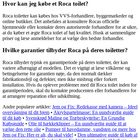
Hvor kan jeg købe et Roca toilet?
Roca toiletter kan købes hos VVS-forhandlere, byggemarkeder og
online butikker. Det anbefales at konsultere Rocas officielle
hjemmeside eller kontakte deres autoriserede forhandlere for at sikre,
at du køber et ægte Roca toilet af høj kvalitet. Husk at sammenligne
priser og læse anmeldelser for at vælge den bedste forhandler.
Hvilke garantier tilbyder Roca på deres toiletter?
Roca tilbyder typisk en garantiperiode på deres toiletter, der kan
variere afhængigt af modellen. Det er vigtigt at læse vilkårene og
betingelserne for garantien nøje, da den normalt dækker
fabrikationsfejl og defekter, men ikke misbrug eller forkert
installation. Hvis du oplever problemer med dit Roca toilet inden for
garantiperioden, skal du kontakte producenten eller forhandleren for
at arrangere reparation eller udskiftning.
Andre populære artikler:
Jem og Fix: Redekasse med kamera – Ideel
overvågning til dit hjem
•
Akrylspartelmasse: En uundværlig guide
til dit køb
•
Svenskrød Maling og Træbeskyttelse: En Grundig
Købsguide
•
Olie til hækkeklipper – En uundværlig guide til at
vælge den rette olie
•
Pumper til havedamme, vandsten og mere hos
Jem og Fix: Her er alt, du skal vide!
•
Den ultimative guide til køb af