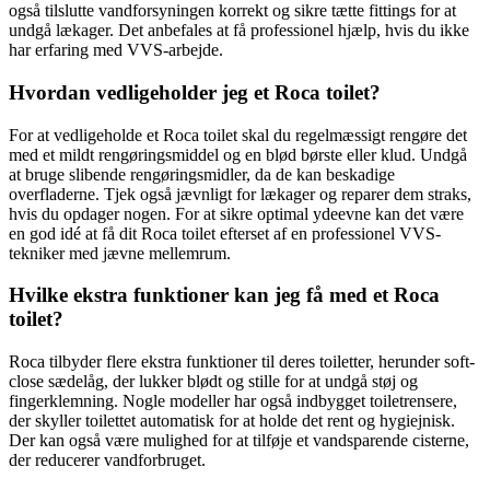
også tilslutte vandforsyningen korrekt og sikre tætte fittings for at
undgå lækager. Det anbefales at få professionel hjælp, hvis du ikke
har erfaring med VVS-arbejde.
Hvordan vedligeholder jeg et Roca toilet?
For at vedligeholde et Roca toilet skal du regelmæssigt rengøre det
med et mildt rengøringsmiddel og en blød børste eller klud. Undgå
at bruge slibende rengøringsmidler, da de kan beskadige
overfladerne. Tjek også jævnligt for lækager og reparer dem straks,
hvis du opdager nogen. For at sikre optimal ydeevne kan det være
en god idé at få dit Roca toilet efterset af en professionel VVS-
tekniker med jævne mellemrum.
Hvilke ekstra funktioner kan jeg få med et Roca
toilet?
Roca tilbyder flere ekstra funktioner til deres toiletter, herunder soft-
close sædelåg, der lukker blødt og stille for at undgå støj og
fingerklemning. Nogle modeller har også indbygget toiletrensere,
der skyller toilettet automatisk for at holde det rent og hygiejnisk.
Der kan også være mulighed for at tilføje et vandsparende cisterne,
der reducerer vandforbruget.