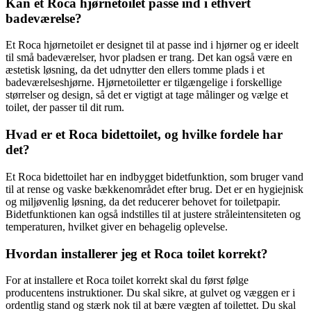
Kan et Roca hjørnetoilet passe ind i ethvert
badeværelse?
Et Roca hjørnetoilet er designet til at passe ind i hjørner og er ideelt
til små badeværelser, hvor pladsen er trang. Det kan også være en
æstetisk løsning, da det udnytter den ellers tomme plads i et
badeværelseshjørne. Hjørnetoiletter er tilgængelige i forskellige
størrelser og design, så det er vigtigt at tage målinger og vælge et
toilet, der passer til dit rum.
Hvad er et Roca bidettoilet, og hvilke fordele har
det?
Et Roca bidettoilet har en indbygget bidetfunktion, som bruger vand
til at rense og vaske bækkenområdet efter brug. Det er en hygiejnisk
og miljøvenlig løsning, da det reducerer behovet for toiletpapir.
Bidetfunktionen kan også indstilles til at justere stråleintensiteten og
temperaturen, hvilket giver en behagelig oplevelse.
Hvordan installerer jeg et Roca toilet korrekt?
For at installere et Roca toilet korrekt skal du først følge
producentens instruktioner. Du skal sikre, at gulvet og væggen er i
ordentlig stand og stærk nok til at bære vægten af toilettet. Du skal