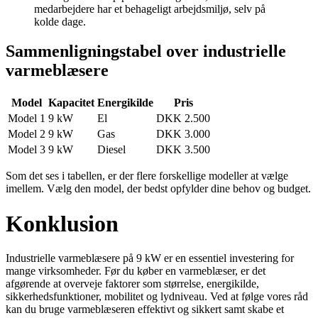
medarbejdere har et behageligt arbejdsmiljø, selv på
kolde dage.
Sammenligningstabel over industrielle
varmeblæsere
Model
Kapacitet
Energikilde
Pris
Model 1
9 kW
El
DKK 2.500
Model 2
9 kW
Gas
DKK 3.000
Model 3
9 kW
Diesel
DKK 3.500
Som det ses i tabellen, er der flere forskellige modeller at vælge
imellem. Vælg den model, der bedst opfylder dine behov og budget.
Konklusion
Industrielle varmeblæsere på 9 kW er en essentiel investering for
mange virksomheder. Før du køber en varmeblæser, er det
afgørende at overveje faktorer som størrelse, energikilde,
sikkerhedsfunktioner, mobilitet og lydniveau. Ved at følge vores råd
kan du bruge varmeblæseren effektivt og sikkert samt skabe et