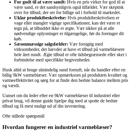
For godt til at være sandt:
Hvis en pris virker for god til at
være sand, er det sandsynligvis også tilfældet. Vær skeptisk
over for tilbud, der ser for billige ud i forhold til markedet.
Uklar produktbeskrivelse:
Hvis produktbeskrivelsen er
vage eller mangler vigtige specifikationer, kan det være et
tegn på, at tilbuddet ikke er ægte. Vær sikker på at alle
nødvendige oplysninger er tilgængelige, før du foretager dit
køb.
Sæsonmæssige salgsfælder:
Vær forsigtig med
virksomheder, der hævder at have et tilbud på varmeblæsere
hele året rundt. Ægte tilbud er ofte tidsbegrænsede eller sker i
forbindelse med specifikke begivenheder.
Husk altid at bruge almindelig sund fornuft, når du handler efter en
billig 9kW varmeblæser. Vær opmærksom på produktets kvalitet og
varmeeffektivitet og sørg for at finde den bedste balance mellem pris
og værdi.
Uanset om du leder efter en 9kW varmeblæser til industriel eller
privat brug, vil denne guide hjælpe dig med at spotte de bedste
tilbud og få mest muligt ud af din investering.
Ofte stillede spørgsmål
Hvordan fungerer en industriel varmeblæser?