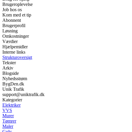
Brugeroplevelse
Job hos os
Kom med et tip
Abonnent
Brugerprofil
Løsning
Omkostninger
Værdier
Hjælpemidler
Interne links
Strukturoversigt
Tekster
Arkiv
Blogside
Nyhedsstrøm
BygDen.dk
Unik Trafik
support@uniktrafik.dk
Kategorier
Elektriker
VVS
Murer
Tømrer
Maler
Gulv