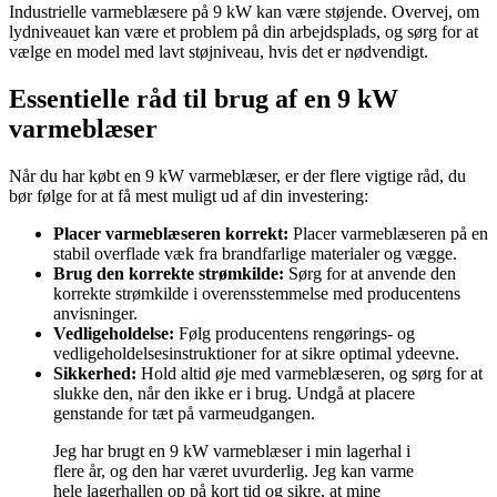
Industrielle varmeblæsere på 9 kW kan være støjende. Overvej, om
lydniveauet kan være et problem på din arbejdsplads, og sørg for at
vælge en model med lavt støjniveau, hvis det er nødvendigt.
Essentielle råd til brug af en 9 kW
varmeblæser
Når du har købt en 9 kW varmeblæser, er der flere vigtige råd, du
bør følge for at få mest muligt ud af din investering:
Placer varmeblæseren korrekt:
Placer varmeblæseren på en
stabil overflade væk fra brandfarlige materialer og vægge.
Brug den korrekte strømkilde:
Sørg for at anvende den
korrekte strømkilde i overensstemmelse med producentens
anvisninger.
Vedligeholdelse:
Følg producentens rengørings- og
vedligeholdelsesinstruktioner for at sikre optimal ydeevne.
Sikkerhed:
Hold altid øje med varmeblæseren, og sørg for at
slukke den, når den ikke er i brug. Undgå at placere
genstande for tæt på varmeudgangen.
Jeg har brugt en 9 kW varmeblæser i min lagerhal i
flere år, og den har været uvurderlig. Jeg kan varme
hele lagerhallen op på kort tid og sikre, at mine