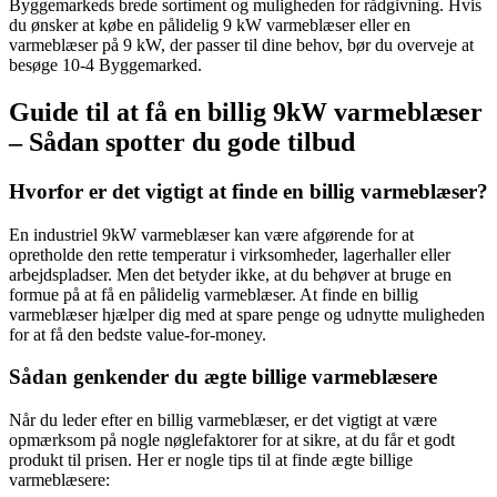
Byggemarkeds brede sortiment og muligheden for rådgivning. Hvis
du ønsker at købe en pålidelig 9 kW varmeblæser eller en
varmeblæser på 9 kW, der passer til dine behov, bør du overveje at
besøge 10-4 Byggemarked.
Guide til at få en billig 9kW varmeblæser
– Sådan spotter du gode tilbud
Hvorfor er det vigtigt at finde en billig varmeblæser?
En industriel 9kW varmeblæser kan være afgørende for at
opretholde den rette temperatur i virksomheder, lagerhaller eller
arbejdspladser. Men det betyder ikke, at du behøver at bruge en
formue på at få en pålidelig varmeblæser. At finde en billig
varmeblæser hjælper dig med at spare penge og udnytte muligheden
for at få den bedste value-for-money.
Sådan genkender du ægte billige varmeblæsere
Når du leder efter en billig varmeblæser, er det vigtigt at være
opmærksom på nogle nøglefaktorer for at sikre, at du får et godt
produkt til prisen. Her er nogle tips til at finde ægte billige
varmeblæsere: