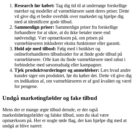
Research før købet:
Tag dig tid til at undersøge forskellige
mærker og modeller af varmeblæsere samt deres priser. Dette
vil give dig et bedre overblik over markedet og hjælpe dig
med at identificere gode tilbud.
Sammenlign priser:
Sammenlign priser fra forskellige
forhandlere for at sikre, at du ikke betaler mere end
nødvendigt. Vær opmærksom på, om prisen på
varmeblæseren inkluderer ekstra funktioner eller garanti.
Hold øje med tilbud:
Følg med i butikker og
onlineforhandleres tilbudssider for at finde gode tilbud på
varmeblæsere. Ofte kan du finde varmeblæsere med rabat i
forbindelse med sæsonudsalg eller kampagner.
Tjek produktvurderinger og anmeldelser:
Læs hvad andre
kunder siger om produktet, før du køber det. Dette vil give dig
en indikation af, om varmeblæseren er af god kvalitet og værd
for pengene.
Undgå marketingfælder og fake tilbud
Mens der er mange ægte tilbud derude, er der også
markedsføringsfælder og falske tilbud, som du skal være
opmærksom på. Her er nogle røde flag, der kan hjælpe dig med at
undgå at blive narret: