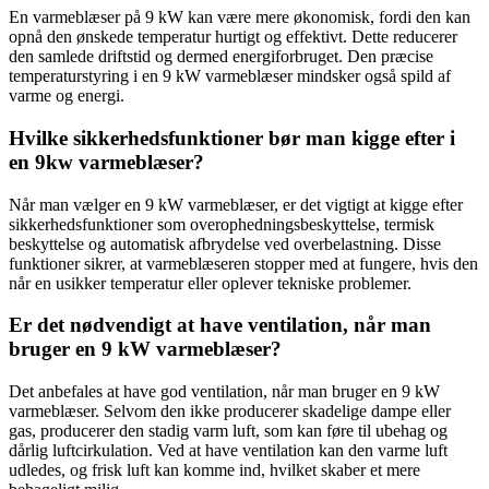
En varmeblæser på 9 kW kan være mere økonomisk, fordi den kan
opnå den ønskede temperatur hurtigt og effektivt. Dette reducerer
den samlede driftstid og dermed energiforbruget. Den præcise
temperaturstyring i en 9 kW varmeblæser mindsker også spild af
varme og energi.
Hvilke sikkerhedsfunktioner bør man kigge efter i
en 9kw varmeblæser?
Når man vælger en 9 kW varmeblæser, er det vigtigt at kigge efter
sikkerhedsfunktioner som overophedningsbeskyttelse, termisk
beskyttelse og automatisk afbrydelse ved overbelastning. Disse
funktioner sikrer, at varmeblæseren stopper med at fungere, hvis den
når en usikker temperatur eller oplever tekniske problemer.
Er det nødvendigt at have ventilation, når man
bruger en 9 kW varmeblæser?
Det anbefales at have god ventilation, når man bruger en 9 kW
varmeblæser. Selvom den ikke producerer skadelige dampe eller
gas, producerer den stadig varm luft, som kan føre til ubehag og
dårlig luftcirkulation. Ved at have ventilation kan den varme luft
udledes, og frisk luft kan komme ind, hvilket skaber et mere