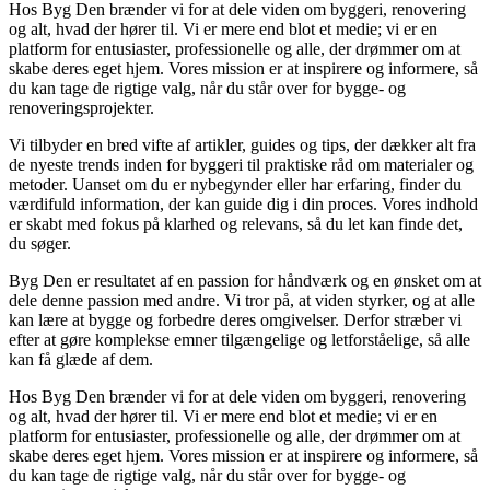
Hos Byg Den brænder vi for at dele viden om byggeri, renovering
og alt, hvad der hører til. Vi er mere end blot et medie; vi er en
platform for entusiaster, professionelle og alle, der drømmer om at
skabe deres eget hjem. Vores mission er at inspirere og informere, så
du kan tage de rigtige valg, når du står over for bygge- og
renoveringsprojekter.
Vi tilbyder en bred vifte af artikler, guides og tips, der dækker alt fra
de nyeste trends inden for byggeri til praktiske råd om materialer og
metoder. Uanset om du er nybegynder eller har erfaring, finder du
værdifuld information, der kan guide dig i din proces. Vores indhold
er skabt med fokus på klarhed og relevans, så du let kan finde det,
du søger.
Byg Den er resultatet af en passion for håndværk og en ønsket om at
dele denne passion med andre. Vi tror på, at viden styrker, og at alle
kan lære at bygge og forbedre deres omgivelser. Derfor stræber vi
efter at gøre komplekse emner tilgængelige og letforståelige, så alle
kan få glæde af dem.
Hos Byg Den brænder vi for at dele viden om byggeri, renovering
og alt, hvad der hører til. Vi er mere end blot et medie; vi er en
platform for entusiaster, professionelle og alle, der drømmer om at
skabe deres eget hjem. Vores mission er at inspirere og informere, så
du kan tage de rigtige valg, når du står over for bygge- og