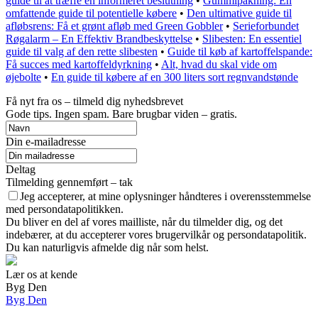
guide til at træffe en informeret beslutning
•
Gummipakning: En
omfattende guide til potentielle købere
•
Den ultimative guide til
afløbsrens: Få et grønt afløb med Green Gobbler
•
Serieforbundet
Røgalarm – En Effektiv Brandbeskyttelse
•
Slibesten: En essentiel
guide til valg af den rette slibesten
•
Guide til køb af kartoffelspande:
Få succes med kartoffeldyrkning
•
Alt, hvad du skal vide om
øjebolte
•
En guide til købere af en 300 liters sort regnvandstønde
Få nyt fra os – tilmeld dig nyhedsbrevet
Gode tips. Ingen spam. Bare brugbar viden – gratis.
Din e-mailadresse
Deltag
Tilmelding gennemført – tak
Jeg accepterer, at mine oplysninger håndteres i overensstemmelse
med persondatapolitikken.
Du bliver en del af vores mailliste, når du tilmelder dig, og det
indebærer, at du accepterer vores brugervilkår og persondatapolitik.
Du kan naturligvis afmelde dig når som helst.
Lær os at kende
Byg Den
Byg Den