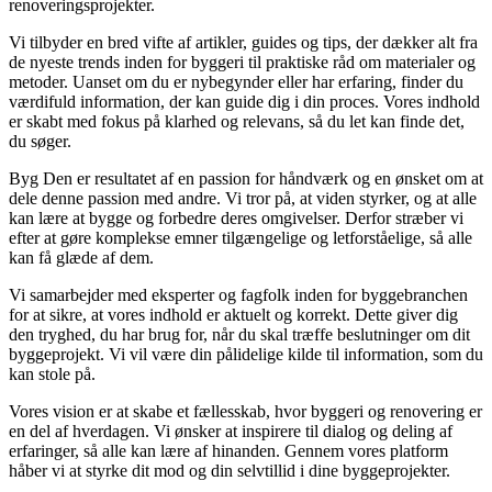
renoveringsprojekter.
Vi tilbyder en bred vifte af artikler, guides og tips, der dækker alt fra
de nyeste trends inden for byggeri til praktiske råd om materialer og
metoder. Uanset om du er nybegynder eller har erfaring, finder du
værdifuld information, der kan guide dig i din proces. Vores indhold
er skabt med fokus på klarhed og relevans, så du let kan finde det,
du søger.
Byg Den er resultatet af en passion for håndværk og en ønsket om at
dele denne passion med andre. Vi tror på, at viden styrker, og at alle
kan lære at bygge og forbedre deres omgivelser. Derfor stræber vi
efter at gøre komplekse emner tilgængelige og letforståelige, så alle
kan få glæde af dem.
Vi samarbejder med eksperter og fagfolk inden for byggebranchen
for at sikre, at vores indhold er aktuelt og korrekt. Dette giver dig
den tryghed, du har brug for, når du skal træffe beslutninger om dit
byggeprojekt. Vi vil være din pålidelige kilde til information, som du
kan stole på.
Vores vision er at skabe et fællesskab, hvor byggeri og renovering er
en del af hverdagen. Vi ønsker at inspirere til dialog og deling af
erfaringer, så alle kan lære af hinanden. Gennem vores platform
håber vi at styrke dit mod og din selvtillid i dine byggeprojekter.