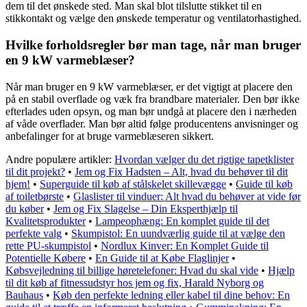
dem til det ønskede sted. Man skal blot tilslutte stikket til en
stikkontakt og vælge den ønskede temperatur og ventilatorhastighed.
Hvilke forholdsregler bør man tage, når man bruger
en 9 kW varmeblæser?
Når man bruger en 9 kW varmeblæser, er det vigtigt at placere den
på en stabil overflade og væk fra brandbare materialer. Den bør ikke
efterlades uden opsyn, og man bør undgå at placere den i nærheden
af ​​våde overflader. Man bør altid følge producentens anvisninger og
anbefalinger for at bruge varmeblæseren sikkert.
Andre populære artikler:
Hvordan vælger du det rigtige tapetklister
til dit projekt?
•
Jem og Fix Hadsten – Alt, hvad du behøver til dit
hjem!
•
Superguide til køb af stålskelet skillevægge
•
Guide til køb
af toiletbørste
•
Glaslister til vinduer: Alt hvad du behøver at vide før
du køber
•
Jem og Fix Slagelse – Din Eksperthjælp til
Kvalitetsprodukter
•
Lampeophæng: En komplet guide til det
perfekte valg
•
Skumpistol: En uundværlig guide til at vælge den
rette PU-skumpistol
•
Nordlux Kinver: En Komplet Guide til
Potentielle Købere
•
En Guide til at Købe Flaglinjer
•
Købsvejledning til billige høretelefoner: Hvad du skal vide
•
Hjælp
til dit køb af fitnessudstyr hos jem og fix, Harald Nyborg og
Bauhaus
•
Køb den perfekte ledning eller kabel til dine behov: En