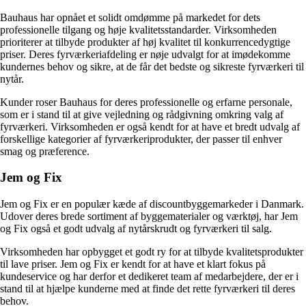
Bauhaus har opnået et solidt omdømme på markedet for dets
professionelle tilgang og høje kvalitetsstandarder. Virksomheden
prioriterer at tilbyde produkter af høj kvalitet til konkurrencedygtige
priser. Deres fyrværkeriafdeling er nøje udvalgt for at imødekomme
kundernes behov og sikre, at de får det bedste og sikreste fyrværkeri til
nytår.
Kunder roser Bauhaus for deres professionelle og erfarne personale,
som er i stand til at give vejledning og rådgivning omkring valg af
fyrværkeri. Virksomheden er også kendt for at have et bredt udvalg af
forskellige kategorier af fyrværkeriprodukter, der passer til enhver
smag og præference.
Jem og Fix
Jem og Fix er en populær kæde af discountbyggemarkeder i Danmark.
Udover deres brede sortiment af byggematerialer og værktøj, har Jem
og Fix også et godt udvalg af nytårskrudt og fyrværkeri til salg.
Virksomheden har opbygget et godt ry for at tilbyde kvalitetsprodukter
til lave priser. Jem og Fix er kendt for at have et klart fokus på
kundeservice og har derfor et dedikeret team af medarbejdere, der er i
stand til at hjælpe kunderne med at finde det rette fyrværkeri til deres
behov.