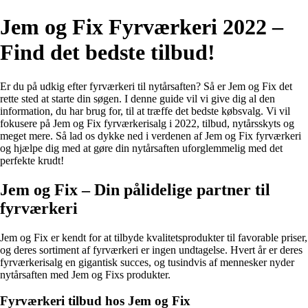
Jem og Fix Fyrværkeri 2022 –
Find det bedste tilbud!
Er du på udkig efter fyrværkeri til nytårsaften? Så er Jem og Fix det
rette sted at starte din søgen. I denne guide vil vi give dig al den
information, du har brug for, til at træffe det bedste købsvalg. Vi vil
fokusere på Jem og Fix fyrværkerisalg i 2022, tilbud, nytårsskyts og
meget mere. Så lad os dykke ned i verdenen af Jem og Fix fyrværkeri
og hjælpe dig med at gøre din nytårsaften uforglemmelig med det
perfekte krudt!
Jem og Fix – Din pålidelige partner til
fyrværkeri
Jem og Fix er kendt for at tilbyde kvalitetsprodukter til favorable priser,
og deres sortiment af fyrværkeri er ingen undtagelse. Hvert år er deres
fyrværkerisalg en gigantisk succes, og tusindvis af mennesker nyder
nytårsaften med Jem og Fixs produkter.
Fyrværkeri tilbud hos Jem og Fix