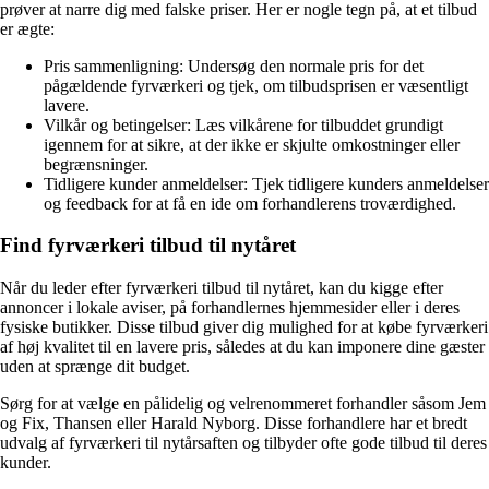
prøver at narre dig med falske priser. Her er nogle tegn på, at et tilbud
er ægte:
Pris sammenligning: Undersøg den normale pris for det
pågældende fyrværkeri og tjek, om tilbudsprisen er væsentligt
lavere.
Vilkår og betingelser: Læs vilkårene for tilbuddet grundigt
igennem for at sikre, at der ikke er skjulte omkostninger eller
begrænsninger.
Tidligere kunder anmeldelser: Tjek tidligere kunders anmeldelser
og feedback for at få en ide om forhandlerens troværdighed.
Find fyrværkeri tilbud til nytåret
Når du leder efter fyrværkeri tilbud til nytåret, kan du kigge efter
annoncer i lokale aviser, på forhandlernes hjemmesider eller i deres
fysiske butikker. Disse tilbud giver dig mulighed for at købe fyrværkeri
af høj kvalitet til en lavere pris, således at du kan imponere dine gæster
uden at sprænge dit budget.
Sørg for at vælge en pålidelig og velrenommeret forhandler såsom Jem
og Fix, Thansen eller Harald Nyborg. Disse forhandlere har et bredt
udvalg af fyrværkeri til nytårsaften og tilbyder ofte gode tilbud til deres
kunder.