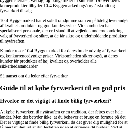
byggematerialer, værktøj og boligartikler i Danmark. Udover deres
kerneprodukter tilbyder 10-4 Byggemarked også nytårskrudt og
fyrværkeri til salg.
10-4 Byggemarked har et solidt omdømme som en pålidelig leverandør
af kvalitetsprodukter og god kundeservice. Virksomheden har
specialiseret personale, der er i stand til at vejlede kunderne omkring
valg af fyrværkeri og sikre, at de får sikre og underholdende produkter
til nytårsaften.
Kunder roser 10-4 Byggemarked for deres brede udvalg af fyrværkeri
og konkurrencedygtige priser. Virksomheden sikrer også, at deres
kunder får produkter af høj kvalitet og overholder alle
sikkerhedsstandarder.
Så uanset om du leder efter fyrværker
Guide til at købe fyrværkeri til en god pris
Hvorfor er det vigtigt at finde billig fyrværkeri?
At købe fyrværkeri til nytårsaften er en tradition, der fejres over hele
landet. Men det betyder ikke, at du behøver at bruge en formue på det.
Det er vigtigt at finde billig fyrværkeri, da det giver dig mulighed for at
få mest muligt ud af din festaften uden at sprænge dit budget. Ved at