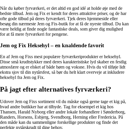
Når du køber fyrværkeri, er det altid en god idé at holde øje med de
bedste tilbud. Jem og Fix er kendt for deres attraktive priser, og de har
ofte gode tilbud på deres fyrværkeri. Tjek deres hjemmeside eller
besøg din nærmeste Jem og Fix-butik for at få de nyeste tilbud. Du kan
være heldig at finde nogle fantastiske deals, som giver dig mulighed
for at få mere fyrværkeri for pengene.
Jem og Fix Heksehyl – en knaldende favorit
En af Jem og Fixs mest populære fyrværkeriprodukter er heksehyl.
Disse små krudtstykker med deres karakteristiske lyd skaber en festlig
atmosfære og er elsket af både børn og voksne. Hvis du vil tilføje lidt
ekstra sjov til din nytårsfest, så bør du helt klart overveje at inkludere
heksehyl fra Jem og Fix.
På jagt efter alternatives fyrværkeri?
Udover Jem og Fixs sortiment vil du måske også gerne tage et kig på,
hvad andre butikker har at tilbyde. Tag for eksempel et kig hos
Thansen, Harald Nyborg eller andre lokale forhandlere i Sønderborg,
Randers, Horsens, Esbjerg, Svendborg, Herning eller Fredericia. På
den måde kan du sammenligne forskellige produkter og finde det
perfekte nytårskrudt til dine behov.