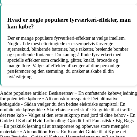
Hvad er nogle populære fyrværkeri-effekter, man
kan købe?
Der er mange populære fyrværkeri-effekter at vælge imellem.
Nogle af de mest eftertragtede er eksempelvis farverige
stjerneskud, blinkende batterier, høje raketter, brølende bomber
og sprudlende fontæner. Du kan også finde fyrværkeri med
specielle effekter som crackling, glitter, knald, brocade og
mange flere. Valget af effekter afhænger af dine personlige
præferencer og den stemning, du ønsker at skabe til din
nytårsfejring.
Andre populære artikler:
Beskærersav – En omfattende købsvejledning
for potentielle købere
•
Alt om vådrumsspartel: Det ultimative
købsguide
•
Sådan vælger du den bedste elektriske sømpistol: En
omfattende købsguide
•
Skurebørste med skaft: En guide til at træffe
det rette køb
•
Valget af den rette stikprop med jord til dine behov
•
En
Guide til Køb af Hvid Loftmaling: Gør dit Loft Fantastisk
•
Big Bags
– En praktisk løsning til at transportere og opbevare store mængder
materialer
•
Aircondition Rens: En Komplet Guide til at Købe det