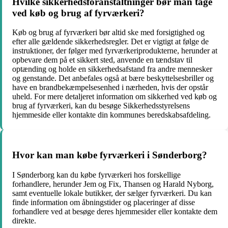
Hvilke sikkerhedsforanstaltninger bør man tage
ved køb og brug af fyrværkeri?
Køb og brug af fyrværkeri bør altid ske med forsigtighed og
efter alle gældende sikkerhedsregler. Det er vigtigt at følge de
instruktioner, der følger med fyrværkeriprodukterne, herunder at
opbevare dem på et sikkert sted, anvende en tændstav til
optænding og holde en sikkerhedsafstand fra andre mennesker
og genstande. Det anbefales også at bære beskyttelsesbriller og
have en brandbekæmpelsesenhed i nærheden, hvis der opstår
uheld. For mere detaljeret information om sikkerhed ved køb og
brug af fyrværkeri, kan du besøge Sikkerhedsstyrelsens
hjemmeside eller kontakte din kommunes beredskabsafdeling.
Hvor kan man købe fyrværkeri i Sønderborg?
I Sønderborg kan du købe fyrværkeri hos forskellige
forhandlere, herunder Jem og Fix, Thansen og Harald Nyborg,
samt eventuelle lokale butikker, der sælger fyrværkeri. Du kan
finde information om åbningstider og placeringer af disse
forhandlere ved at besøge deres hjemmesider eller kontakte dem
direkte.