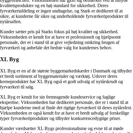
byggebranchen. Virksomheden har gjort sig bemærket ved at tilbyde
kvalitetsprodukter og en høj standard for sikkerhed. Deres
fyrværkeriafdeling er ingen undtagelse, og Stark er dedikeret til at
sikre, at kunderne får sikre og underholdende fyrværkeriprodukter til
nytårsaften.
Kunder sætter pris på Starks fokus på høj kvalitet og sikkerhed.
Virksomheden er kendt for at have et professionelt og hjælpsomt
personale, der er i stand til at give vejledning omkring brugen af
fyrværkeri og anbefale det bedste valg for kundernes behov.
XL Byg
XL Byg er en af de største byggemarkedskæder i Danmark og tilbyder
et bredt sortiment af byggematerialer og værktøj. Udover deres
kerneprodukter har XL Byg også et godt udvalg af nytårskrudt og
fyrværkeri til salg.
XL Byg er kendt for sin fremragende kundeservice og faglige
ekspertise. Virksomheden har dedikeret personale, der er i stand til at
hjælpe kunderne med at finde det rigtige fyrværkeri til deres nytårsfest.
Virksomheden er også kendt for at have et bredt udvalg af forskellige
typer fyrværkeriprodukter og tilbyder konkurrencedygtige priser.
Kunder værdsætter XL Bygs professionalisme og evne til at møde