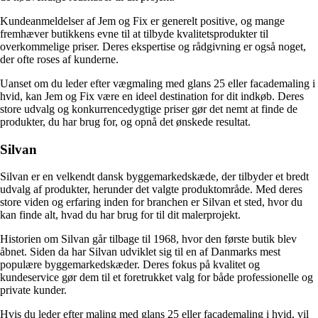
Kundeanmeldelser af Jem og Fix er generelt positive, og mange
fremhæver butikkens evne til at tilbyde kvalitetsprodukter til
overkommelige priser. Deres ekspertise og rådgivning er også noget,
der ofte roses af kunderne.
Uanset om du leder efter vægmaling med glans 25 eller facademaling i
hvid, kan Jem og Fix være en ideel destination for dit indkøb. Deres
store udvalg og konkurrencedygtige priser gør det nemt at finde de
produkter, du har brug for, og opnå det ønskede resultat.
Silvan
Silvan er en velkendt dansk byggemarkedskæde, der tilbyder et bredt
udvalg af produkter, herunder det valgte produktområde. Med deres
store viden og erfaring inden for branchen er Silvan et sted, hvor du
kan finde alt, hvad du har brug for til dit malerprojekt.
Historien om Silvan går tilbage til 1968, hvor den første butik blev
åbnet. Siden da har Silvan udviklet sig til en af Danmarks mest
populære byggemarkedskæder. Deres fokus på kvalitet og
kundeservice gør dem til et foretrukket valg for både professionelle og
private kunder.
Hvis du leder efter maling med glans 25 eller facademaling i hvid, vil