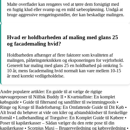
Malte overflader kan rengøres ved at tørre dem forsigtigt med
en fugtig klud eller svamp og en mild sæbeopløsning. Undgå at
bruge aggressive rengøringsmidler, der kan beskadige malingen.
Hvad er holdbarheden af maling med glans 25
og facademaling hvid?
Holdbarheden afhænger af flere faktorer som kvaliteten af
malingen, påføringsteknikken og eksponeringen for vejrforhold.
Generelt har maling med glans 25 en holdbarhed på omkring 5-
10 år, mens facademaling hvid normalt kan vare mellem 10-15
år med korrekt vedligeholdelse.
Andre populære artikler:
En guide til at vælge de rigtige
støvsugerposer til Nilfisk Buddy II
•
Kvartstafliste: En komplet
købsguide
•
Guide til filtersand og sandfilter til swimmingpools
•
Ringe og Kroge til Badeforhæng: En Omfattende Guide til Dit Køb
•
Alt hvad du behøver at vide om kiler og afstandsklodser til forskellige
formål
•
Ludbehandling af Trægulve: En Komplet Guide til Købere
•
Poser til kapilærkasser – Sådan vælger du den rette pose til din
kapilærkasse
•
Scorpius Maxi – Brugervejledning og købsvejledning
•