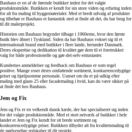
Bauhaus er en af de førende butikker inden for det valgte
produktområde. Butikken er kendt for sin store viden og erfaring inden
for alt fra maling til byggematerialer. Med et bredt udvalg af produkter
og tilbehør er Bauhaus et fantastisk sted at finde alt det, du har brug for
til dit malerprojekt.
Historien om Bauhaus begynder tilbage i 1960erne, hvor den første
butik blev åbnet i Tyskland. Siden da har Bauhaus vokset sig til et
internationalt brand med butikker i flere lande, herunder Danmark.
Deres ekspertise og dedikation til kvalitet gør dem til et foretrukket
valg for både professionelle og gør-det-selv-entusiaster.
Kundernes anmeldelser og feedback om Bauhaus er som regel
positive. Mange roser deres omfattende sortiment, konkurrencedygtige
priser og hjælpsomme personale. Uanset om du er på udkig efter
maling med glans 25 eller facademaling i hvid, kan du være sikker på
at finde det hos Bauhaus.
Jem og Fix
Jem og Fix er en velkendt dansk kæde, der har specialiseret sig inden
for det valgte produktområde. Med et stort netværk af butikker i hele
landet er Jem og Fix kendt for sit brede sortiment og
konkurrencedygtige priser. Butikken tilbyder alt fra kvalitetsmaling til
de nødvendige redskaber til dit projekt.