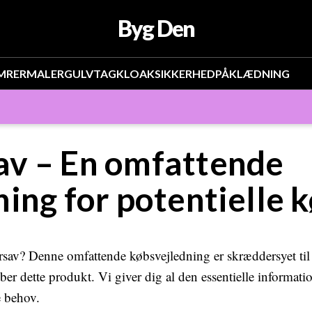
Byg Den
MRER
MALER
GULV
TAG
KLOAK
SIKKERHED
PÅKLÆDNING
v – En omfattende
ing for potentielle 
rsav? Denne omfattende købsvejledning er skræddersyet til 
er dette produkt. Vi giver dig al den essentielle information
e behov.