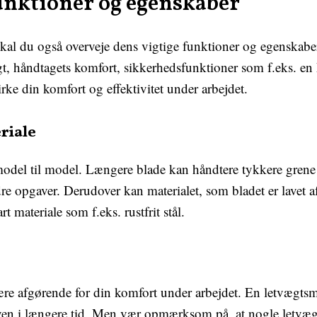
funktioner og egenskaber
kal du også overveje dens vigtige funktioner og egenskaber
t, håndtagets komfort, sikkerhedsfunktioner som f.eks. e
rke din komfort og effektivitet under arbejdet.
riale
model til model. Længere blade kan håndtere tykkere grene 
re opgaver. Derudover kan materialet, som bladet er lavet a
 materiale som f.eks. rustfrit stål.
re afgørende for din komfort under arbejdet. En letvægtsm
ven i længere tid. Men vær opmærksom på, at nogle letvæ