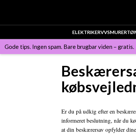
ELEKTRIKER
VVS
MURER
TØ
Gode tips. Ingen spam. Bare brugbar viden – gratis.
Beskærersa
købsvejledn
Er du på udkig efter en beskære
informeret beslutning, når du køb
at din beskærersav opfylder din