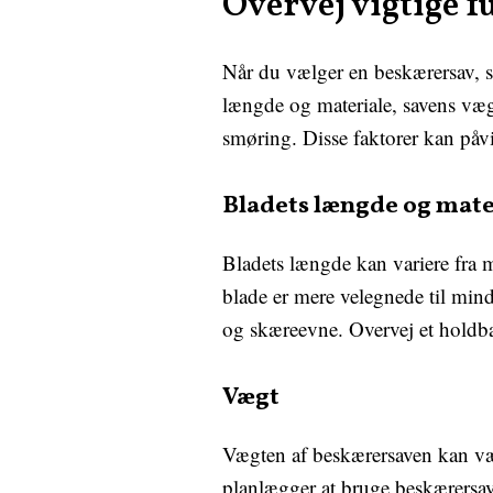
Overvej vigtige 
Når du vælger en beskærersav, s
længde og materiale, savens væg
smøring. Disse faktorer kan påvi
Bladets længde og mate
Bladets længde kan variere fra 
blade er mere velegnede til mind
og skæreevne. Overvej et holdbart
Vægt
Vægten af beskærersaven kan væ
planlægger at bruge beskærersa