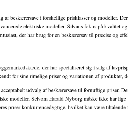
 af beskærersave i forskellige prisklasser og modeller. De
avancerede elektriske modeller. Silvans fokus på kvalitet 
eentusiast, der har brug for en beskærersav til præcise og eff
emarkedskæde, der har specialiseret sig i salg af lavprisp
ndt for sine rimelige priser og variationen af produkter, de
cceptabelt udvalg af beskærersave til fornuftige priser. De
iske modeller. Selvom Harald Nyborg måske ikke har lige 
deres priser konkurrencedygtige, hvilket kan være tiltalende