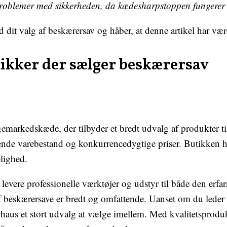
problemer med sikkerheden, da kædesharpstoppen fungerer go
dit valg af beskærersav og håber, at denne artikel har være
tikker der sælger beskærersav
emarkedskæde, der tilbyder et bredt udvalg af produkter t
ende varebestand og konkurrencedygtige priser. Butikken har
elighed.
t levere professionelle værktøjer og udstyr til både den erf
f beskærersave er bredt og omfattende. Uanset om du leder
auhaus et stort udvalg at vælge imellem. Med kvalitetsprod