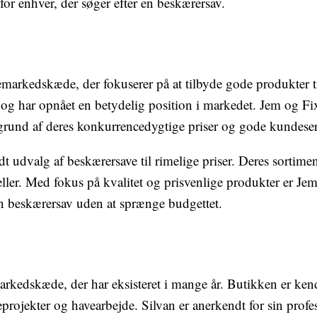
for enhver, der søger efter en beskærersav.
arkedskæde, der fokuserer på at tilbyde gode produkter ti
 og har opnået en betydelig position i markedet. Jem og Fi
und af deres konkurrencedygtige priser og gode kundeser
t udvalg af beskærersave til rimelige priser. Deres sortim
ler. Med fokus på kvalitet og prisvenlige produkter er Jem 
en beskærersav uden at sprænge budgettet.
arkedskæde, der har eksisteret i mange år. Butikken er kendt
eprojekter og havearbejde. Silvan er anerkendt for sin profes