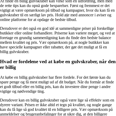
At finde en billig gulvskraber kan virke som en udfordring, men med
de rette tips kan du opnå gode besparelser. Først og fremmest er det
vigtigt at være opmærksom på tilbud og kampagner, hvor du kan få en
gulvskraber til en særligt lav pris. Hold øje med annoncer i aviser og
online platforme for at opdage de bedste tilbud.
Derudover er det også en god idé at sammenligne priser på forskellige
butikker eller online forhandlere. Priserne kan variere meget, og ved at
foretage en grundig sammenligning kan du finde den bedste balance
mellem kvalitet og pris. Vær opmærksom på, at nogle butikker kan
have specielle kampagner eller rabatter, der gør det muligt at få en
billig gulvskraber.
Hvad er fordelene ved at købe en gulvskraber, når den
er billig
At købe en billig gulvskraber har flere fordele. For det første kan du
spare penge og få mest muligt ud af dit budget. Når du formår at finde
et godt tilbud eller en billig pris, kan du investere dine penge i andre
vigtige og nødvendige ting.
Derudover kan en billig gulvskraber også være lige så effektiv som en
dyrere variant. Prisen er ikke altid et tegn på kvalitet, og nogle gange
kan du få lige så god kvalitet til en billigere pris. Vær opmærksom på
anmeldelser og brugeranbefalinger for at sikre dig, at den billigere