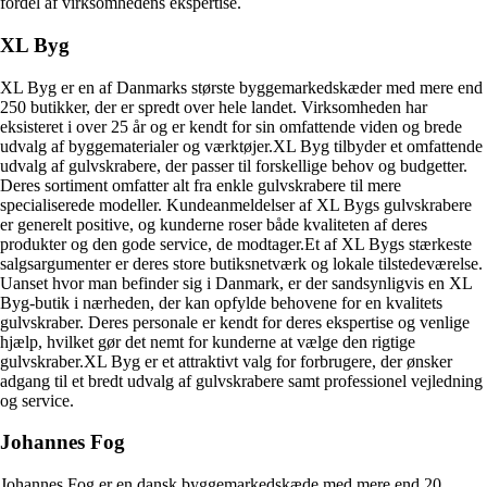
fordel af virksomhedens ekspertise.
XL Byg
XL Byg er en af Danmarks største byggemarkedskæder med mere end
250 butikker, der er spredt over hele landet. Virksomheden har
eksisteret i over 25 år og er kendt for sin omfattende viden og brede
udvalg af byggematerialer og værktøjer.XL Byg tilbyder et omfattende
udvalg af gulvskrabere, der passer til forskellige behov og budgetter.
Deres sortiment omfatter alt fra enkle gulvskrabere til mere
specialiserede modeller. Kundeanmeldelser af XL Bygs gulvskrabere
er generelt positive, og kunderne roser både kvaliteten af deres
produkter og den gode service, de modtager.Et af XL Bygs stærkeste
salgsargumenter er deres store butiksnetværk og lokale tilstedeværelse.
Uanset hvor man befinder sig i Danmark, er der sandsynligvis en XL
Byg-butik i nærheden, der kan opfylde behovene for en kvalitets
gulvskraber. Deres personale er kendt for deres ekspertise og venlige
hjælp, hvilket gør det nemt for kunderne at vælge den rigtige
gulvskraber.XL Byg er et attraktivt valg for forbrugere, der ønsker
adgang til et bredt udvalg af gulvskrabere samt professionel vejledning
og service.
Johannes Fog
Johannes Fog er en dansk byggemarkedskæde med mere end 20