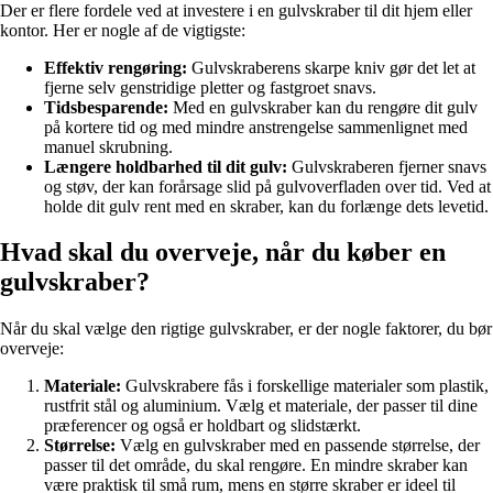
Der er flere fordele ved at investere i en gulvskraber til dit hjem eller
kontor. Her er nogle af de vigtigste:
Effektiv rengøring:
Gulvskraberens skarpe kniv gør det let at
fjerne selv genstridige pletter og fastgroet snavs.
Tidsbesparende:
Med en gulvskraber kan du rengøre dit gulv
på kortere tid og med mindre anstrengelse sammenlignet med
manuel skrubning.
Længere holdbarhed til dit gulv:
Gulvskraberen fjerner snavs
og støv, der kan forårsage slid på gulvoverfladen over tid. Ved at
holde dit gulv rent med en skraber, kan du forlænge dets levetid.
Hvad skal du overveje, når du køber en
gulvskraber?
Når du skal vælge den rigtige gulvskraber, er der nogle faktorer, du bør
overveje:
Materiale:
Gulvskrabere fås i forskellige materialer som plastik,
rustfrit stål og aluminium. Vælg et materiale, der passer til dine
præferencer og også er holdbart og slidstærkt.
Størrelse:
Vælg en gulvskraber med en passende størrelse, der
passer til det område, du skal rengøre. En mindre skraber kan
være praktisk til små rum, mens en større skraber er ideel til