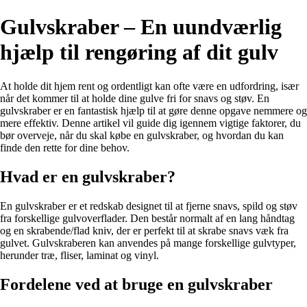
Gulvskraber – En uundværlig
hjælp til rengøring af dit gulv
At holde dit hjem rent og ordentligt kan ofte være en udfordring, især
når det kommer til at holde dine gulve fri for snavs og støv. En
gulvskraber er en fantastisk hjælp til at gøre denne opgave nemmere og
mere effektiv. Denne artikel vil guide dig igennem vigtige faktorer, du
bør overveje, når du skal købe en gulvskraber, og hvordan du kan
finde den rette for dine behov.
Hvad er en gulvskraber?
En gulvskraber er et redskab designet til at fjerne snavs, spild og støv
fra forskellige gulvoverflader. Den består normalt af en lang håndtag
og en skrabende/flad kniv, der er perfekt til at skrabe snavs væk fra
gulvet. Gulvskraberen kan anvendes på mange forskellige gulvtyper,
herunder træ, fliser, laminat og vinyl.
Fordelene ved at bruge en gulvskraber