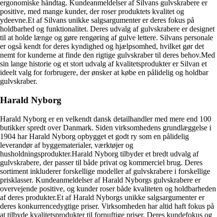
ergonomiske håndtag. Kundeanmeldelser af Silvans gulvskrabere er
positive, med mange kunder, der roser produktets kvalitet og
ydeevne.Et af Silvans unikke salgsargumenter er deres fokus på
holdbarhed og funktionalitet. Deres udvalg af gulvskrabere er designet
til at holde længe og gøre rengøring af gulve lettere. Silvans personale
er også kendt for deres kyndighed og hjælpsomhed, hvilket gør det
nemt for kunderne at finde den rigtige gulvskraber til deres behov.Med
sin lange historie og et stort udvalg af kvalitetsprodukter er Silvan et
ideelt valg for forbrugere, der ønsker at købe en pålidelig og holdbar
gulvskraber.
Harald Nyborg
Harald Nyborg er en velkendt dansk detailhandler med mere end 100
butikker spredt over Danmark. Siden virksomhedens grundlæggelse i
1904 har Harald Nyborg opbygget et godt ry som en pålidelig
leverandør af byggematerialer, værktøjer og
husholdningsprodukter.Harald Nyborg tilbyder et bredt udvalg af
gulvskrabere, der passer til både privat og kommerciel brug. Deres
sortiment inkluderer forskellige modeller af gulvskrabere i forskellige
prisklasser. Kundeanmeldelser af Harald Nyborgs gulvskrabere er
overvejende positive, og kunder roser både kvaliteten og holdbarheden
af ​​deres produkter.Et af Harald Nyborgs unikke salgsargumenter er
deres konkurrencedygtige priser. Virksomheden har altid haft fokus på
at tilbyde kvalitetsprodukter til fornuftige priser. Deres kundefokus og