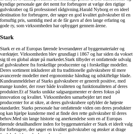
kyndige personale gør det nemt for forbrugere at vælge den rigtige
gulvskraber og få professionel rådgivning.Harald Nyborg er en ideel
destination for forbrugere, der søger en god kvalitet gulvskraber til en
fornuftig pris, samtidig med at de får gavn af den lange erfaring og
gode ry, som virksomheden har opbygget gennem årene.
Stark
Stark er en af Europas førende leverandører af byggematerialer og
værktøjer. Virksomheden blev grundlagt i 1867 og har siden da vokset
sig til en global aktør på markedet.Stark tilbyder et omfattende udvalg
af gulvskrabere fra forskellige producenter og i forskellige modeller.
Deres sortiment inkluderer alt fra traditionelle gulvskrabere til mere
avancerede modeller med ergonomiske håndtag og udskiftelige blade.
Kundeanmeldelser af Starks gulvskrabere er generelt positive, med
mange kunder, der roser både kvaliteten og funktionaliteten af deres
produkter.Et af Starks unikke salgsargumenter er deres fokus på
innovation og kvalitet. Virksomheden samarbejder tæt med
producenter for at sikre, at deres gulvskrabere opfylder de højeste
standarder. Starks personale har omfattende viden om deres produkter
og kan hjælpe kunderne med at finde den rette gulvskraber til deres
behov.Med sin lange historie og anerkendelse som en af Europas
førende detailhandlere inden for byggematerialer er Stark et ideelt valg
for forbrugere, der søger en kvalitet gulvskraber og ønsker at drage