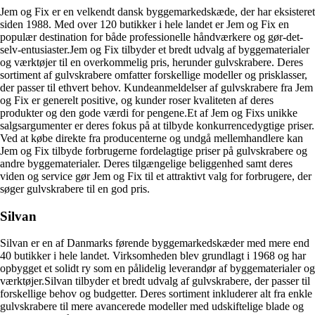
Jem og Fix er en velkendt dansk byggemarkedskæde, der har eksisteret
siden 1988. Med over 120 butikker i hele landet er Jem og Fix en
populær destination for både professionelle håndværkere og gør-det-
selv-entusiaster.Jem og Fix tilbyder et bredt udvalg af byggematerialer
og værktøjer til en overkommelig pris, herunder gulvskrabere. Deres
sortiment af gulvskrabere omfatter forskellige modeller og prisklasser,
der passer til ethvert behov. Kundeanmeldelser af gulvskrabere fra Jem
og Fix er generelt positive, og kunder roser kvaliteten af ​​deres
produkter og den gode værdi for pengene.Et af Jem og Fixs unikke
salgsargumenter er deres fokus på at tilbyde konkurrencedygtige priser.
Ved at købe direkte fra producenterne og undgå mellemhandlere kan
Jem og Fix tilbyde forbrugerne fordelagtige priser på gulvskrabere og
andre byggematerialer. Deres tilgængelige beliggenhed samt deres
viden og service gør Jem og Fix til et attraktivt valg for forbrugere, der
søger gulvskrabere til en god pris.
Silvan
Silvan er en af Danmarks førende byggemarkedskæder med mere end
40 butikker i hele landet. Virksomheden blev grundlagt i 1968 og har
opbygget et solidt ry som en pålidelig leverandør af byggematerialer og
værktøjer.Silvan tilbyder et bredt udvalg af gulvskrabere, der passer til
forskellige behov og budgetter. Deres sortiment inkluderer alt fra enkle
gulvskrabere til mere avancerede modeller med udskiftelige blade og