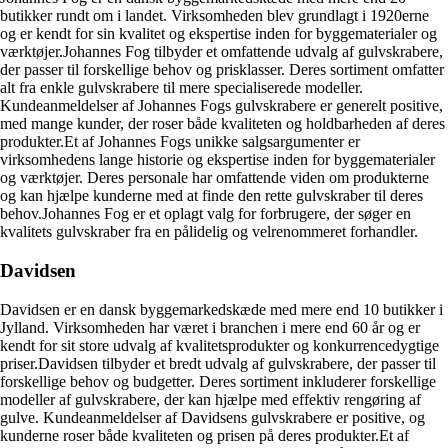
butikker rundt om i landet. Virksomheden blev grundlagt i 1920erne
og er kendt for sin kvalitet og ekspertise inden for byggematerialer og
værktøjer.Johannes Fog tilbyder et omfattende udvalg af gulvskrabere,
der passer til forskellige behov og prisklasser. Deres sortiment omfatter
alt fra enkle gulvskrabere til mere specialiserede modeller.
Kundeanmeldelser af Johannes Fogs gulvskrabere er generelt positive,
med mange kunder, der roser både kvaliteten og holdbarheden af ​​deres
produkter.Et af Johannes Fogs unikke salgsargumenter er
virksomhedens lange historie og ekspertise inden for byggematerialer
og værktøjer. Deres personale har omfattende viden om produkterne
og kan hjælpe kunderne med at finde den rette gulvskraber til deres
behov.Johannes Fog er et oplagt valg for forbrugere, der søger en
kvalitets gulvskraber fra en pålidelig og velrenommeret forhandler.
Davidsen
Davidsen er en dansk byggemarkedskæde med mere end 10 butikker i
Jylland. Virksomheden har været i branchen i mere end 60 år og er
kendt for sit store udvalg af kvalitetsprodukter og konkurrencedygtige
priser.Davidsen tilbyder et bredt udvalg af gulvskrabere, der passer til
forskellige behov og budgetter. Deres sortiment inkluderer forskellige
modeller af gulvskrabere, der kan hjælpe med effektiv rengøring af
gulve. Kundeanmeldelser af Davidsens gulvskrabere er positive, og
kunderne roser både kvaliteten og prisen på deres produkter.Et af