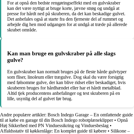
For at opnå den bedste rengøringseffekt med en gulvskraber
kan det være nyttigt at bruge korte, jævne strøg og undgå at
presse for hårdt ned på skraberen, da det kan beskadige gulvet.
Det anbefales også at starte fra den fjerneste del af rummet og
arbejde dig hen mod udgangen for at undgå at træde på allerede
skrabet område.
Kan man bruge en gulvskraber på alle slags
gulve?
En gulvskraber kan normalt bruges på de fleste hårde gulvtyper
som fliser, linoleum eller trægulve. Dog skal du være forsigtig
med følsomme gulve, der kan blive ridset eller beskadiget, hvis
skraberen bruges for hårdhændet eller har et hårdt metalblad.
Altid tjek producentens anbefalinger og test skraberen på en
lille, usynlig del af gulvet før brug.
Andre populære artikler:
Bosch Indego Garage – En omfattende guide
til at købe en garage til din Bosch Indego robotplæneklipper
•
Opnå
Høj Sikkerhed med PN Vinduessikring og Vinduesbeslag
•
Affaldsstativ til køkkenlåge: En komplet guide til købere
•
Silikone –