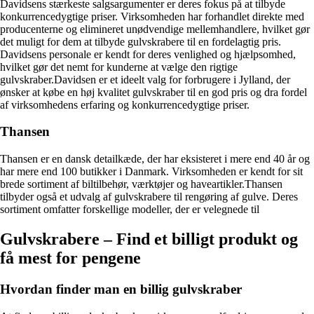
Davidsens stærkeste salgsargumenter er deres fokus på at tilbyde
konkurrencedygtige priser. Virksomheden har forhandlet direkte med
producenterne og elimineret unødvendige mellemhandlere, hvilket gør
det muligt for dem at tilbyde gulvskrabere til en fordelagtig pris.
Davidsens personale er kendt for deres venlighed og hjælpsomhed,
hvilket gør det nemt for kunderne at vælge den rigtige
gulvskraber.Davidsen er et ideelt valg for forbrugere i Jylland, der
ønsker at købe en høj kvalitet gulvskraber til en god pris og dra fordel
af virksomhedens erfaring og konkurrencedygtige priser.
Thansen
Thansen er en dansk detailkæde, der har eksisteret i mere end 40 år og
har mere end 100 butikker i Danmark. Virksomheden er kendt for sit
brede sortiment af biltilbehør, værktøjer og haveartikler.Thansen
tilbyder også et udvalg af gulvskrabere til rengøring af gulve. Deres
sortiment omfatter forskellige modeller, der er velegnede til
Gulvskrabere – Find et billigt produkt og
få mest for pengene
Hvordan finder man en billig gulvskraber