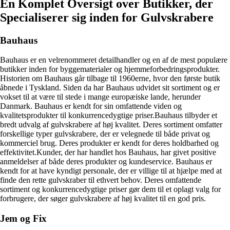
En Komplet Oversigt over Butikker, der
Specialiserer sig inden for Gulvskrabere
Bauhaus
Bauhaus er en velrenommeret detailhandler og en af de mest populære
butikker inden for byggematerialer og hjemmeforbedringsprodukter.
Historien om Bauhaus går tilbage til 1960erne, hvor den første butik
åbnede i Tyskland. Siden da har Bauhaus udvidet sit sortiment og er
vokset til at være til stede i mange europæiske lande, herunder
Danmark. Bauhaus er kendt for sin omfattende viden og
kvalitetsprodukter til konkurrencedygtige priser.Bauhaus tilbyder et
bredt udvalg af gulvskrabere af høj kvalitet. Deres sortiment omfatter
forskellige typer gulvskrabere, der er velegnede til både privat og
kommerciel brug. Deres produkter er kendt for deres holdbarhed og
effektivitet.Kunder, der har handlet hos Bauhaus, har givet positive
anmeldelser af både deres produkter og kundeservice. Bauhaus er
kendt for at have kyndigt personale, der er villige til at hjælpe med at
finde den rette gulvskraber til ethvert behov. Deres omfattende
sortiment og konkurrencedygtige priser gør dem til et oplagt valg for
forbrugere, der søger gulvskrabere af høj kvalitet til en god pris.
Jem og Fix