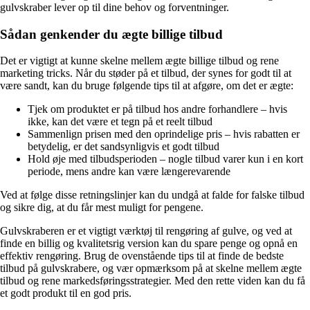
gulvskraber lever op til dine behov og forventninger.
Sådan genkender du ægte billige tilbud
Det er vigtigt at kunne skelne mellem ægte billige tilbud og rene
marketing tricks. Når du støder på et tilbud, der synes for godt til at
være sandt, kan du bruge følgende tips til at afgøre, om det er ægte:
Tjek om produktet er på tilbud hos andre forhandlere – hvis
ikke, kan det være et tegn på et reelt tilbud
Sammenlign prisen med den oprindelige pris – hvis rabatten er
betydelig, er det sandsynligvis et godt tilbud
Hold øje med tilbudsperioden – nogle tilbud varer kun i en kort
periode, mens andre kan være længerevarende
Ved at følge disse retningslinjer kan du undgå at falde for falske tilbud
og sikre dig, at du får mest muligt for pengene.
Gulvskraberen er et vigtigt værktøj til rengøring af gulve, og ved at
finde en billig og kvalitetsrig version kan du spare penge og opnå en
effektiv rengøring. Brug de ovenstående tips til at finde de bedste
tilbud på gulvskrabere, og vær opmærksom på at skelne mellem ægte
tilbud og rene markedsføringsstrategier. Med den rette viden kan du få
et godt produkt til en god pris.