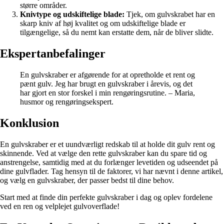
større områder.
Knivtype og udskiftelige blade:
Tjek, om gulvskrabet har en
skarp kniv af høj kvalitet og om udskiftelige blade er
tilgængelige, så du nemt kan erstatte dem, når de bliver slidte.
Ekspertanbefalinger
En gulvskraber er afgørende for at opretholde et rent og
pænt gulv. Jeg har brugt en gulvskraber i årevis, og det
har gjort en stor forskel i min rengøringsrutine. – Maria,
husmor og rengøringsekspert.
Konklusion
En gulvskraber er et uundværligt redskab til at holde dit gulv rent og
skinnende. Ved at vælge den rette gulvskraber kan du spare tid og
anstrengelse, samtidig med at du forlænger levetiden og udseendet på
dine gulvflader. Tag hensyn til de faktorer, vi har nævnt i denne artikel,
og vælg en gulvskraber, der passer bedst til dine behov.
Start med at finde din perfekte gulvskraber i dag og oplev fordelene
ved en ren og velplejet gulvoverflade!