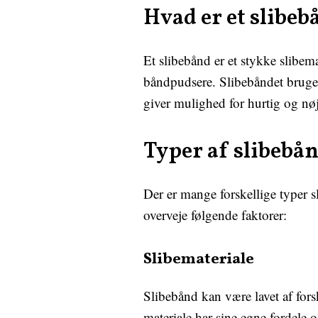
Hvad er et slibe
Et slibebånd er et stykke slibemat
båndpudsere. Slibebåndet bruges t
giver mulighed for hurtig og nøj
Typer af slibebå
Der er mange forskellige typer s
overveje følgende faktorer:
Slibemateriale
Slibebånd kan være lavet af for
materiale har sine egne fordele o