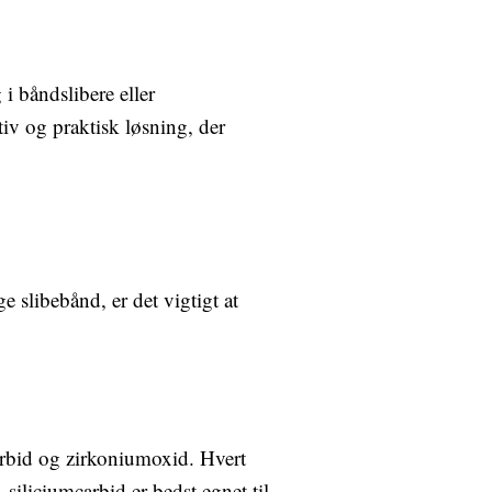
 i båndslibere eller
tiv og praktisk løsning, der
 slibebånd, er det vigtigt at
carbid og zirkoniumoxid. Hvert
 siliciumcarbid er bedst egnet til