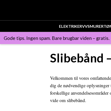
ELEKTRIKER
VVS
MURER
TØ
Gode tips. Ingen spam. Bare brugbar viden – gratis.
Slibebånd –
Velkommen til vores omfattende g
dig de nødvendige oplysninger til
forskellige anvendelsesområder o
vide om slibebånd.