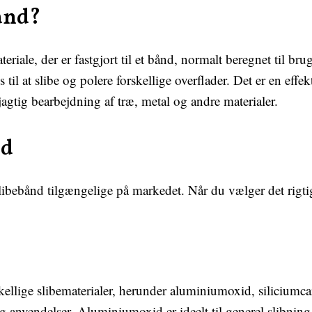
bånd?
eriale, der er fastgjort til et bånd, normalt beregnet til brug
il at slibe og polere forskellige overflader. Det er en effek
agtig bearbejdning af træ, metal og andre materialer.
nd
libebånd tilgængelige på markedet. Når du vælger det rigtige
skellige slibematerialer, herunder aluminiumoxid, silicium
g anvendelser. Aluminiumoxid er ideelt til generel slibning,