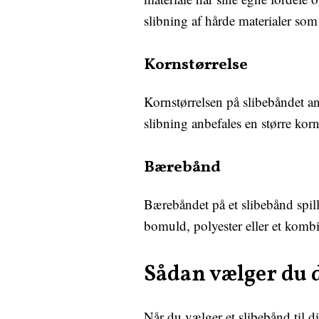
slibning af hårde materialer som
Kornstørrelse
Kornstørrelsen på slibebåndet an
slibning anbefales en større korn
Bærebånd
Bærebåndet på et slibebånd spill
bomuld, polyester eller et kombi
Sådan vælger du d
Når du vælger et slibebånd til di