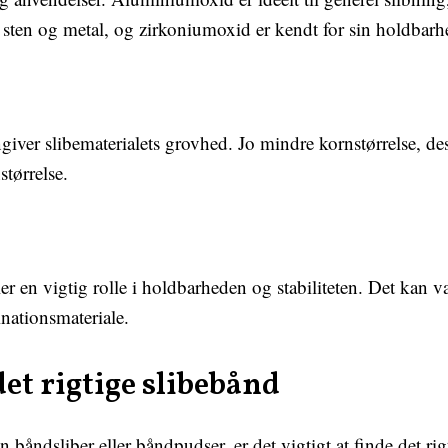
 sten og metal, og zirkoniumoxid er kendt for sin holdbarhe
giver slibematerialets grovhed. Jo mindre kornstørrelse, des
størrelse.
er en vigtig rolle i holdbarheden og stabiliteten. Det kan v
nationsmateriale.
et rigtige slibebånd
n båndsliber eller båndpudser, er det vigtigt at finde det rig