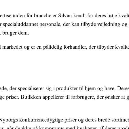
tise inden for branche er Silvan kendt for deres høje kvali
r specialuddannet personale, der kan tilbyde vejledning og
t bruger dem.
i markedet og er en pålidelig forhandler, der tilbyder kvali
, der specialiserer sig i produkter til hjem og have. Dere
ige priser. Butikken appellerer til forbrugere, der ønsker a
Nyborgs konkurrencedygtige priser og deres brede sortime
ris, går de ikke på kompromis med kvaliteten af deres prod