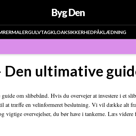
Byg Den
MRER
MALER
GULV
TAG
KLOAK
SIKKERHED
PÅKLÆDNING
 Den ultimative guid
uide om slibebånd. Hvis du overvejer at investere i et slib
 at træffe en velinformeret beslutning. Vi vil dække alt fra 
g vigtige overvejelser, du bør have i tankerne. Læs videre f