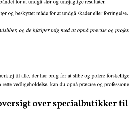
åndet for at undgå slør og unøjagtige resultater.
ør og beskyttet måde for at undgå skader eller forringelse.
ndsliber, og de hjælper mig med at opnå præcise og profess
rktøj til alle, der har brug for at slibe og polere forskellig
 rette vedligeholdelse, kan du opnå præcise og professionell
ersigt over specialbutikker til 