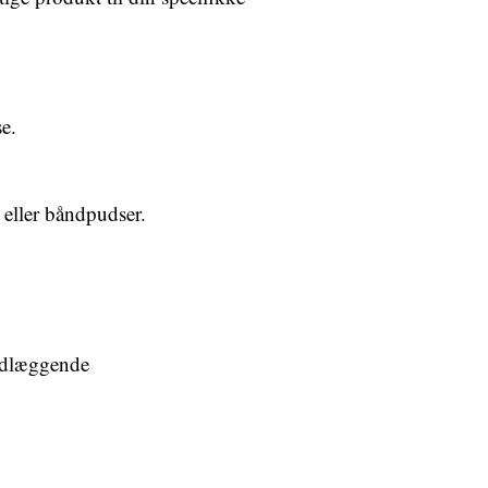
e.
r eller båndpudser.
undlæggende