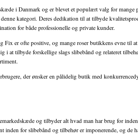
skæde i Danmark og er blevet et populært valg for mange p
denne kategori. Deres dedikation til at tilbyde kvalitetsprod
tination for både professionelle og private kunder.
Fix er ofte positive, og mange roser butikkens evne til at l
g i at tilbyde forskellige slags slibebånd og relateret tilbeh
rtiment.
orbrugere, der ønsker en pålidelig butik med konkurrencedy
emarkedskæde og tilbyder alt hvad man har brug for inden 
ent inden for slibebånd og tilbehør er imponerende, og de h