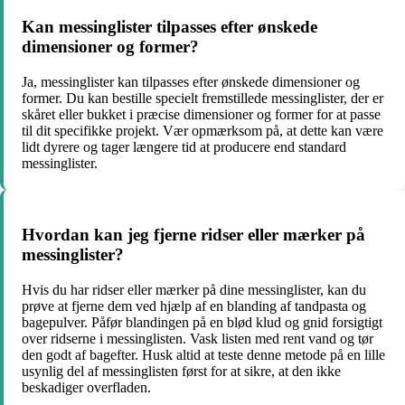
Kan messinglister tilpasses efter ønskede
dimensioner og former?
Ja, messinglister kan tilpasses efter ønskede dimensioner og
former. Du kan bestille specielt fremstillede messinglister, der er
skåret eller bukket i præcise dimensioner og former for at passe
til dit specifikke projekt. Vær opmærksom på, at dette kan være
lidt dyrere og tager længere tid at producere end standard
messinglister.
Hvordan kan jeg fjerne ridser eller mærker på
messinglister?
Hvis du har ridser eller mærker på dine messinglister, kan du
prøve at fjerne dem ved hjælp af en blanding af tandpasta og
bagepulver. Påfør blandingen på en blød klud og gnid forsigtigt
over ridserne i messinglisten. Vask listen med rent vand og tør
den godt af bagefter. Husk altid at teste denne metode på en lille
usynlig del af messinglisten først for at sikre, at den ikke
beskadiger overfladen.