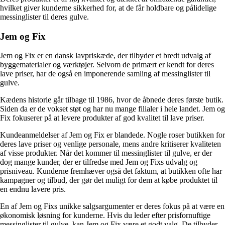
hvilket giver kunderne sikkerhed for, at de får holdbare og pålidelige
messinglister til deres gulve.
Jem og Fix
Jem og Fix er en dansk lavpriskæde, der tilbyder et bredt udvalg af
byggematerialer og værktøjer. Selvom de primært er kendt for deres
lave priser, har de også en imponerende samling af messinglister til
gulve.
Kædens historie går tilbage til 1986, hvor de åbnede deres første butik.
Siden da er de vokset støt og har nu mange filialer i hele landet. Jem og
Fix fokuserer på at levere produkter af god kvalitet til lave priser.
Kundeanmeldelser af Jem og Fix er blandede. Nogle roser butikken for
deres lave priser og venlige personale, mens andre kritiserer kvaliteten
af visse produkter. Når det kommer til messinglister til gulve, er der
dog mange kunder, der er tilfredse med Jem og Fixs udvalg og
prisniveau. Kunderne fremhæver også det faktum, at butikken ofte har
kampagner og tilbud, der gør det muligt for dem at købe produktet til
en endnu lavere pris.
En af Jem og Fixs unikke salgsargumenter er deres fokus på at være en
økonomisk løsning for kunderne. Hvis du leder efter prisfornuftige
messinglister til gulve, kan Jem og Fix være et godt valg. De tilbyder