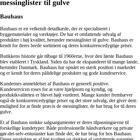
messinglister til gulve
Bauhaus
Bauhaus er en velkendt detailkæde, der er specialiseret i
byggematerialer og værktøjer. De har et omfattende udvalg af
produkter i høj kvalitet, herunder messinglister til gulve. Bauhaus er
kendt for deres brede sortiment og deres konkurrencedygtige priser.
Butikkens historie går tilbage til 1960erne, hvor den første Bauhaus
blev etableret i Tyskland. Siden da har de ekspanderet til mange lande,
herunder Danmark. Bauhaus har opnået en stærk position i markedet
og er kendt for deres pålidelige produkter og gode kundeservice.
Kundernes anmeldelser af Bauhaus er generelt positive.
Kundeservicen roses for at være hjælpsom og kyndig, og
produktkvaliteten er blevet højt vurderet. Mange kunder fremhæver
også de konkurrencedygtige priser og det store udvalg, der giver dem
mulighed for at finde præcis de messinglister, de har brug for til deres
gulve.
Et af Bauhaus unikke salgsargumenter er deres tilpasningsevne til
forskellige kundetyper. Både professionelle håndværkere og private
gør-det-selv-entusiaster kan finde det, de har brug for hos Bauhaus.
Deres produkter er af høj kvalitet og dækket af omfattende garantier,