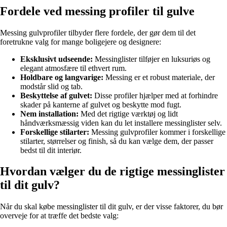
Fordele ved messing profiler til gulve
Messing gulvprofiler tilbyder flere fordele, der gør dem til det
foretrukne valg for mange boligejere og designere:
Eksklusivt udseende:
Messinglister tilføjer en luksuriøs og
elegant atmosfære til ethvert rum.
Holdbare og langvarige:
Messing er et robust materiale, der
modstår slid og tab.
Beskyttelse af gulvet:
Disse profiler hjælper med at forhindre
skader på kanterne af gulvet og beskytte mod fugt.
Nem installation:
Med det rigtige værktøj og lidt
håndværksmæssig viden kan du let installere messinglister selv.
Forskellige stilarter:
Messing gulvprofiler kommer i forskellige
stilarter, størrelser og finish, så du kan vælge dem, der passer
bedst til dit interiør.
Hvordan vælger du de rigtige messinglister
til dit gulv?
Når du skal købe messinglister til dit gulv, er der visse faktorer, du bør
overveje for at træffe det bedste valg: