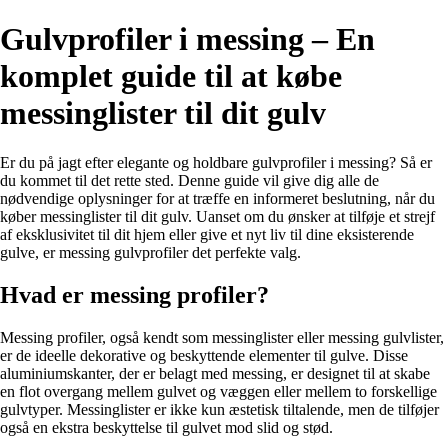
Gulvprofiler i messing – En
komplet guide til at købe
messinglister til dit gulv
Er du på jagt efter elegante og holdbare gulvprofiler i messing? Så er
du kommet til det rette sted. Denne guide vil give dig alle de
nødvendige oplysninger for at træffe en informeret beslutning, når du
køber messinglister til dit gulv. Uanset om du ønsker at tilføje et strejf
af eksklusivitet til dit hjem eller give et nyt liv til dine eksisterende
gulve, er messing gulvprofiler det perfekte valg.
Hvad er messing profiler?
Messing profiler, også kendt som messinglister eller messing gulvlister,
er de ideelle dekorative og beskyttende elementer til gulve. Disse
aluminiumskanter, der er belagt med messing, er designet til at skabe
en flot overgang mellem gulvet og væggen eller mellem to forskellige
gulvtyper. Messinglister er ikke kun æstetisk tiltalende, men de tilføjer
også en ekstra beskyttelse til gulvet mod slid og stød.