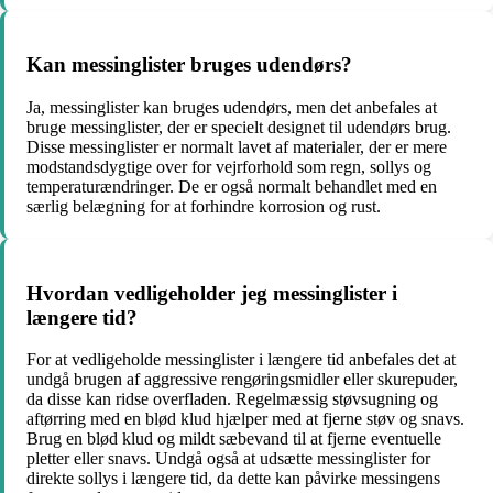
Kan messinglister bruges udendørs?
Ja, messinglister kan bruges udendørs, men det anbefales at
bruge messinglister, der er specielt designet til udendørs brug.
Disse messinglister er normalt lavet af materialer, der er mere
modstandsdygtige over for vejrforhold som regn, sollys og
temperaturændringer. De er også normalt behandlet med en
særlig belægning for at forhindre korrosion og rust.
Hvordan vedligeholder jeg messinglister i
længere tid?
For at vedligeholde messinglister i længere tid anbefales det at
undgå brugen af aggressive rengøringsmidler eller skurepuder,
da disse kan ridse overfladen. Regelmæssig støvsugning og
aftørring med en blød klud hjælper med at fjerne støv og snavs.
Brug en blød klud og mildt sæbevand til at fjerne eventuelle
pletter eller snavs. Undgå også at udsætte messinglister for
direkte sollys i længere tid, da dette kan påvirke messingens