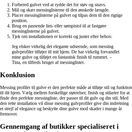
Forbered gulvet ved at rydde det for støv og snavs.
Mål og skær messinglisterne til den ønskede længde.
Placer messinglisterne på gulvet og tilpas dem til den rigtige
position.
Brug en passende lim- eller sømpistol til at fastgøre
messinglisterne på gulvet.
Tjek om installationen er korrekt og juster efter behov.
Jeg elsker virkelig det elegante udseende, som messing
gulvprofiler tilføjer til mit hjem. De har virkelig forvandlet
mine gulve og tilføjet en fantastisk finish til rummet. –
Tina, en tilfreds bruger af messinglister.
Konklusion
Messing profiler til gulve er den perfekte måde at tilføje stil og funktion
til dit hjem. Vælg mellem forskellige størrelser, finish og stilarter for at
finde den perfekte messingliste, der passer til dit gulv og din stil. Med
den rette installation vil disse messing gulvprofiler give din indretning
et strejf af elegance og beskytte dine gulve mod skader i mange år
fremover.
Gennemgang af butikker specialiseret i