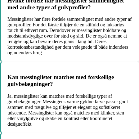
Hvilke fordele har messinglister sammenlignet
med andre typer af gulvprofiler?
Messinglister har flere fordele sammenlignet med andre typer af
gulvprofiler. For det første tilføjer de en stilfuld og luksuriøs
touch til ethvert rum. Derudover er messinglister holdbare og
modstandsdygtige over for stød og slid. De er også nemme at
rengøre og kan bevare deres glans i lang tid. Deres
korrosionsbestandighed gør dem velegnede til både indendørs
og udendørs brug.
Kan messinglister matches med forskellige
gulvbelægninger?
Ja, messinglister kan matches med forskellige typer af
gulvbelægninger. Messingens varme gyldne farve passer godt
sammen med trægulve og tilføjer et elegant og sofistikeret
udseende. Messinglister kan også matches med klinker, sten
eller vinylgulve og skabe en kontrast eller koordineret
designeffekt.