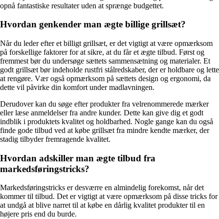
opnå fantastiske resultater uden at sprænge budgettet.
Hvordan genkender man ægte billige grillsæt?
Når du leder efter et billigt grillsæt, er det vigtigt at være opmærksom
på forskellige faktorer for at sikre, at du får et ægte tilbud. Først og
fremmest bør du undersøge sættets sammensætning og materialer. Et
godt grillsæt bør indeholde rustfri stålredskaber, der er holdbare og lette
at rengøre. Vær også opmærksom på sættets design og ergonomi, da
dette vil påvirke din komfort under madlavningen.
Derudover kan du søge efter produkter fra velrenommerede mærker
eller læse anmeldelser fra andre kunder. Dette kan give dig et godt
indblik i produktets kvalitet og holdbarhed. Nogle gange kan du også
finde gode tilbud ved at købe grillsæt fra mindre kendte mærker, der
stadig tilbyder fremragende kvalitet.
Hvordan adskiller man ægte tilbud fra
markedsføringstricks?
Markedsføringstricks er desværre en almindelig forekomst, når det
kommer til tilbud. Det er vigtigt at være opmærksom på disse tricks for
at undgå at blive narret til at købe en dårlig kvalitet produkter til en
højere pris end du burde.