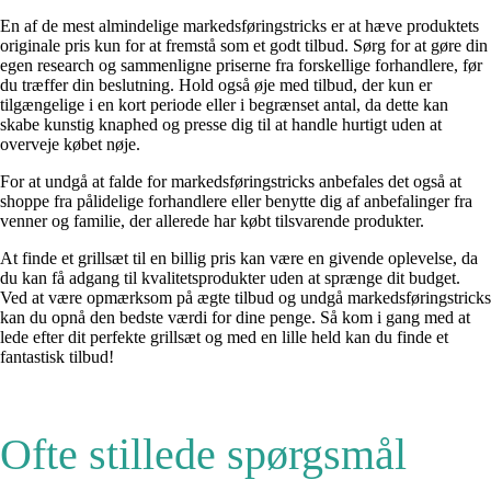
En af de mest almindelige markedsføringstricks er at hæve produktets
originale pris kun for at fremstå som et godt tilbud. Sørg for at gøre din
egen research og sammenligne priserne fra forskellige forhandlere, før
du træffer din beslutning. Hold også øje med tilbud, der kun er
tilgængelige i en kort periode eller i begrænset antal, da dette kan
skabe kunstig knaphed og presse dig til at handle hurtigt uden at
overveje købet nøje.
For at undgå at falde for markedsføringstricks anbefales det også at
shoppe fra pålidelige forhandlere eller benytte dig af anbefalinger fra
venner og familie, der allerede har købt tilsvarende produkter.
At finde et grillsæt til en billig pris kan være en givende oplevelse, da
du kan få adgang til kvalitetsprodukter uden at sprænge dit budget.
Ved at være opmærksom på ægte tilbud og undgå markedsføringstricks
kan du opnå den bedste værdi for dine penge. Så kom i gang med at
lede efter dit perfekte grillsæt og med en lille held kan du finde et
fantastisk tilbud!
Ofte stillede spørgsmål