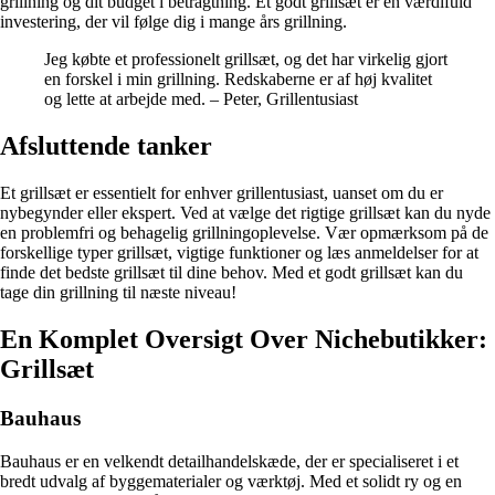
grillning og dit budget i betragtning. Et godt grillsæt er en værdifuld
investering, der vil følge dig i mange års grillning.
Jeg købte et professionelt grillsæt, og det har virkelig gjort
en forskel i min grillning. Redskaberne er af høj kvalitet
og lette at arbejde med. – Peter, Grillentusiast
Afsluttende tanker
Et grillsæt er essentielt for enhver grillentusiast, uanset om du er
nybegynder eller ekspert. Ved at vælge det rigtige grillsæt kan du nyde
en problemfri og behagelig grillningoplevelse. Vær opmærksom på de
forskellige typer grillsæt, vigtige funktioner og læs anmeldelser for at
finde det bedste grillsæt til dine behov. Med et godt grillsæt kan du
tage din grillning til næste niveau!
En Komplet Oversigt Over Nichebutikker:
Grillsæt
Bauhaus
Bauhaus er en velkendt detailhandelskæde, der er specialiseret i et
bredt udvalg af byggematerialer og værktøj. Med et solidt ry og en