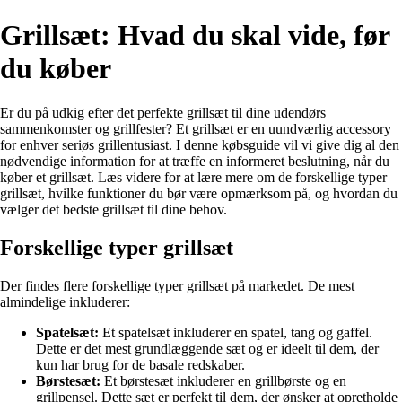
Grillsæt: Hvad du skal vide, før
du køber
Er du på udkig efter det perfekte grillsæt til dine udendørs
sammenkomster og grillfester? Et grillsæt er en uundværlig accessory
for enhver seriøs grillentusiast. I denne købsguide vil vi give dig al den
nødvendige information for at træffe en informeret beslutning, når du
køber et grillsæt. Læs videre for at lære mere om de forskellige typer
grillsæt, hvilke funktioner du bør være opmærksom på, og hvordan du
vælger det bedste grillsæt til dine behov.
Forskellige typer grillsæt
Der findes flere forskellige typer grillsæt på markedet. De mest
almindelige inkluderer:
Spatelsæt:
Et spatelsæt inkluderer en spatel, tang og gaffel.
Dette er det mest grundlæggende sæt og er ideelt til dem, der
kun har brug for de basale redskaber.
Børstesæt:
Et børstesæt inkluderer en grillbørste og en
grillpensel. Dette sæt er perfekt til dem, der ønsker at opretholde