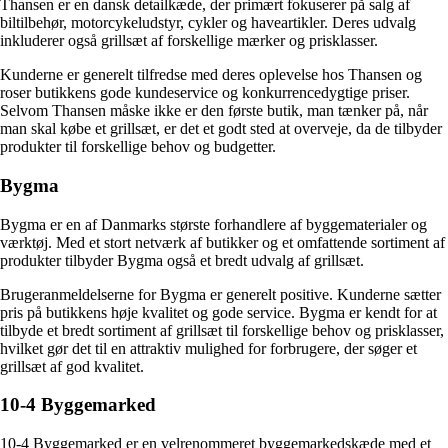
Thansen er en dansk detailkæde, der primært fokuserer på salg af
biltilbehør, motorcykeludstyr, cykler og haveartikler. Deres udvalg
inkluderer også grillsæt af forskellige mærker og prisklasser.
Kunderne er generelt tilfredse med deres oplevelse hos Thansen og
roser butikkens gode kundeservice og konkurrencedygtige priser.
Selvom Thansen måske ikke er den første butik, man tænker på, når
man skal købe et grillsæt, er det et godt sted at overveje, da de tilbyder
produkter til forskellige behov og budgetter.
Bygma
Bygma er en af Danmarks største forhandlere af byggematerialer og
værktøj. Med et stort netværk af butikker og et omfattende sortiment af
produkter tilbyder Bygma også et bredt udvalg af grillsæt.
Brugeranmeldelserne for Bygma er generelt positive. Kunderne sætter
pris på butikkens høje kvalitet og gode service. Bygma er kendt for at
tilbyde et bredt sortiment af grillsæt til forskellige behov og prisklasser,
hvilket gør det til en attraktiv mulighed for forbrugere, der søger et
grillsæt af god kvalitet.
10-4 Byggemarked
10-4 Byggemarked er en velrenommeret byggemarkedskæde med et