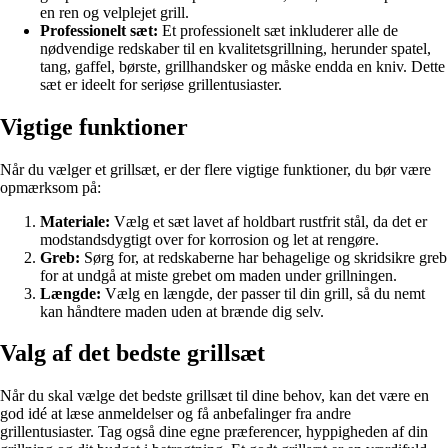
en ren og velplejet grill.
Professionelt sæt:
Et professionelt sæt inkluderer alle de
nødvendige redskaber til en kvalitetsgrillning, herunder spatel,
tang, gaffel, børste, grillhandsker og måske endda en kniv. Dette
sæt er ideelt for seriøse grillentusiaster.
Vigtige funktioner
Når du vælger et grillsæt, er der flere vigtige funktioner, du bør være
opmærksom på:
Materiale:
Vælg et sæt lavet af holdbart rustfrit stål, da det er
modstandsdygtigt over for korrosion og let at rengøre.
Greb:
Sørg for, at redskaberne har behagelige og skridsikre greb
for at undgå at miste grebet om maden under grillningen.
Længde:
Vælg en længde, der passer til din grill, så du nemt
kan håndtere maden uden at brænde dig selv.
Valg af det bedste grillsæt
Når du skal vælge det bedste grillsæt til dine behov, kan det være en
god idé at læse anmeldelser og få anbefalinger fra andre
grillentusiaster. Tag også dine egne præferencer, hyppigheden af din