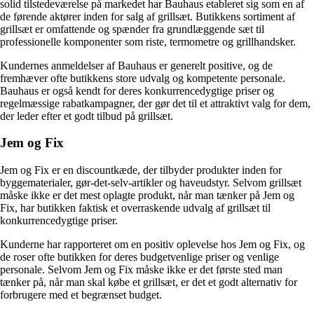
solid tilstedeværelse på markedet har Bauhaus etableret sig som en af
de førende aktører inden for salg af grillsæt. Butikkens sortiment af
grillsæt er omfattende og spænder fra grundlæggende sæt til
professionelle komponenter som riste, termometre og grillhandsker.
Kundernes anmeldelser af Bauhaus er generelt positive, og de
fremhæver ofte butikkens store udvalg og kompetente personale.
Bauhaus er også kendt for deres konkurrencedygtige priser og
regelmæssige rabatkampagner, der gør det til et attraktivt valg for dem,
der leder efter et godt tilbud på grillsæt.
Jem og Fix
Jem og Fix er en discountkæde, der tilbyder produkter inden for
byggematerialer, gør-det-selv-artikler og haveudstyr. Selvom grillsæt
måske ikke er det mest oplagte produkt, når man tænker på Jem og
Fix, har butikken faktisk et overraskende udvalg af grillsæt til
konkurrencedygtige priser.
Kunderne har rapporteret om en positiv oplevelse hos Jem og Fix, og
de roser ofte butikken for deres budgetvenlige priser og venlige
personale. Selvom Jem og Fix måske ikke er det første sted man
tænker på, når man skal købe et grillsæt, er det et godt alternativ for
forbrugere med et begrænset budget.