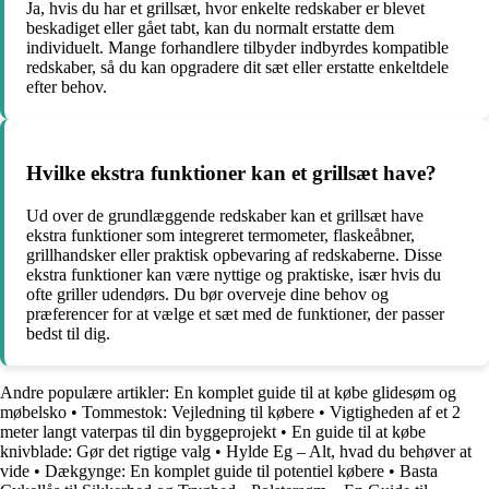
Ja, hvis du har et grillsæt, hvor enkelte redskaber er blevet
beskadiget eller gået tabt, kan du normalt erstatte dem
individuelt. Mange forhandlere tilbyder indbyrdes kompatible
redskaber, så du kan opgradere dit sæt eller erstatte enkeltdele
efter behov.
Hvilke ekstra funktioner kan et grillsæt have?
Ud over de grundlæggende redskaber kan et grillsæt have
ekstra funktioner som integreret termometer, flaskeåbner,
grillhandsker eller praktisk opbevaring af redskaberne. Disse
ekstra funktioner kan være nyttige og praktiske, især hvis du
ofte griller udendørs. Du bør overveje dine behov og
præferencer for at vælge et sæt med de funktioner, der passer
bedst til dig.
Andre populære artikler:
En komplet guide til at købe glidesøm og
møbelsko
•
Tommestok: Vejledning til købere
•
Vigtigheden af et 2
meter langt vaterpas til din byggeprojekt
•
En guide til at købe
knivblade: Gør det rigtige valg
•
Hylde Eg – Alt, hvad du behøver at
vide
•
Dækgynge: En komplet guide til potentiel købere
•
Basta