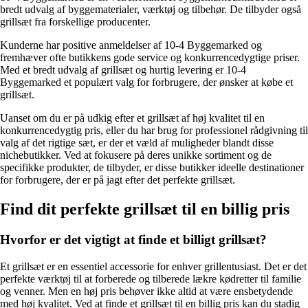
bredt udvalg af byggematerialer, værktøj og tilbehør. De tilbyder også
grillsæt fra forskellige producenter.
Kunderne har positive anmeldelser af 10-4 Byggemarked og
fremhæver ofte butikkens gode service og konkurrencedygtige priser.
Med et bredt udvalg af grillsæt og hurtig levering er 10-4
Byggemarked et populært valg for forbrugere, der ønsker at købe et
grillsæt.
Uanset om du er på udkig efter et grillsæt af høj kvalitet til en
konkurrencedygtig pris, eller du har brug for professionel rådgivning til
valg af det rigtige sæt, er der et væld af muligheder blandt disse
nichebutikker. Ved at fokusere på deres unikke sortiment og de
specifikke produkter, de tilbyder, er disse butikker ideelle destinationer
for forbrugere, der er på jagt efter det perfekte grillsæt.
Find dit perfekte grillsæt til en billig pris
Hvorfor er det vigtigt at finde et billigt grillsæt?
Et grillsæt er en essentiel accessorie for enhver grillentusiast. Det er det
perfekte værktøj til at forberede og tilberede lækre kødretter til familie
og venner. Men en høj pris behøver ikke altid at være ensbetydende
med høj kvalitet. Ved at finde et grillsæt til en billig pris kan du stadig