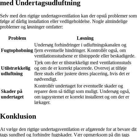
med Undertagsudluftning
Selv med den rigtige undertagsventilation kan der opstå problemer som
følge af dårlig installation eller vedligeholdelse. Nogle almindelige
problemer og løsninger omfatter:
Problem
Løsning
Undersøg forhindringer i udluftningskanalen og
Fugtophobning
fjern eventuelle hindringer. Kontrollér også, om
ventilationsstudsene er tilstoppede eller beskadigede.
Tjek om der er tilstrækkeligt med ventilationsstuds
Utilstrækkelig
og om de er korrekt placerede. Overvej at tilføje
udluftning
flere studs eller justere deres placering, hvis det er
nødvendigt.
Kontrollér undertaget for eventuelle skader og
Skader på
reparer dem så tidligt som muligt. Undersøg også,
undertaget
om tagsystemet er korrekt installeret og om der er
lækager.
Konklusion
At vælge den rigtige undertagsventilation er afgørende for at bevare dit
tags sundhed og forhindre fugtskader. Vær opmærksom på din tags