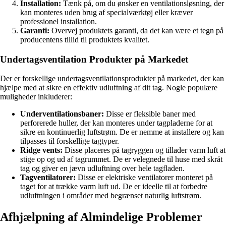
Installation:
Tænk på, om du ønsker en ventilationsløsning, der
kan monteres uden brug af specialværktøj eller kræver
professionel installation.
Garanti:
Overvej produktets garanti, da det kan være et tegn på
producentens tillid til produktets kvalitet.
Undertagsventilation Produkter på Markedet
Der er forskellige undertagsventilationsprodukter på markedet, der kan
hjælpe med at sikre en effektiv udluftning af dit tag. Nogle populære
muligheder inkluderer:
Underventilationsbaner:
Disse er fleksible baner med
perforerede huller, der kan monteres under tagpladerne for at
sikre en kontinuerlig luftstrøm. De er nemme at installere og kan
tilpasses til forskellige tagtyper.
Ridge vents:
Disse placeres på tagryggen og tillader varm luft at
stige op og ud af tagrummet. De er velegnede til huse med skråt
tag og giver en jævn udluftning over hele tagfladen.
Tagventilatorer:
Disse er elektriske ventilatorer monteret på
taget for at trække varm luft ud. De er ideelle til at forbedre
udluftningen i områder med begrænset naturlig luftstrøm.
Afhjælpning af Almindelige Problemer