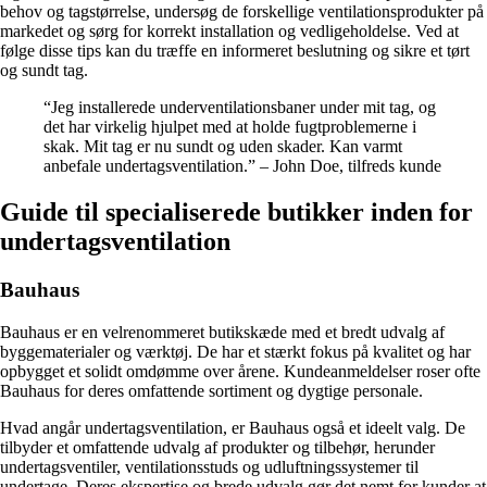
behov og tagstørrelse, undersøg de forskellige ventilationsprodukter på
markedet og sørg for korrekt installation og vedligeholdelse. Ved at
følge disse tips kan du træffe en informeret beslutning og sikre et tørt
og sundt tag.
“Jeg installerede underventilationsbaner under mit tag, og
det har virkelig hjulpet med at holde fugtproblemerne i
skak. Mit tag er nu sundt og uden skader. Kan varmt
anbefale undertagsventilation.” – John Doe, tilfreds kunde
Guide til specialiserede butikker inden for
undertagsventilation
Bauhaus
Bauhaus er en velrenommeret butikskæde med et bredt udvalg af
byggematerialer og værktøj. De har et stærkt fokus på kvalitet og har
opbygget et solidt omdømme over årene. Kundeanmeldelser roser ofte
Bauhaus for deres omfattende sortiment og dygtige personale.
Hvad angår undertagsventilation, er Bauhaus også et ideelt valg. De
tilbyder et omfattende udvalg af produkter og tilbehør, herunder
undertagsventiler, ventilationsstuds og udluftningssystemer til
undertage. Deres ekspertise og brede udvalg gør det nemt for kunder at