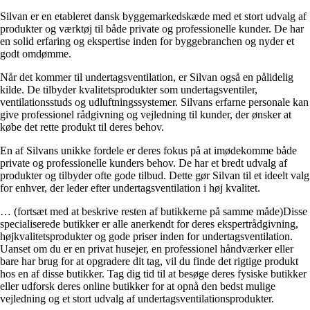
Silvan er en etableret dansk byggemarkedskæde med et stort udvalg af
produkter og værktøj til både private og professionelle kunder. De har
en solid erfaring og ekspertise inden for byggebranchen og nyder et
godt omdømme.
Når det kommer til undertagsventilation, er Silvan også en pålidelig
kilde. De tilbyder kvalitetsprodukter som undertagsventiler,
ventilationsstuds og udluftningssystemer. Silvans erfarne personale kan
give professionel rådgivning og vejledning til kunder, der ønsker at
købe det rette produkt til deres behov.
En af Silvans unikke fordele er deres fokus på at imødekomme både
private og professionelle kunders behov. De har et bredt udvalg af
produkter og tilbyder ofte gode tilbud. Dette gør Silvan til et ideelt valg
for enhver, der leder efter undertagsventilation i høj kvalitet.
… (fortsæt med at beskrive resten af butikkerne på samme måde)Disse
specialiserede butikker er alle anerkendt for deres ekspertrådgivning,
højkvalitetsprodukter og gode priser inden for undertagsventilation.
Uanset om du er en privat husejer, en professionel håndværker eller
bare har brug for at opgradere dit tag, vil du finde det rigtige produkt
hos en af disse butikker. Tag dig tid til at besøge deres fysiske butikker
eller udforsk deres online butikker for at opnå den bedst mulige
vejledning og et stort udvalg af undertagsventilationsprodukter.