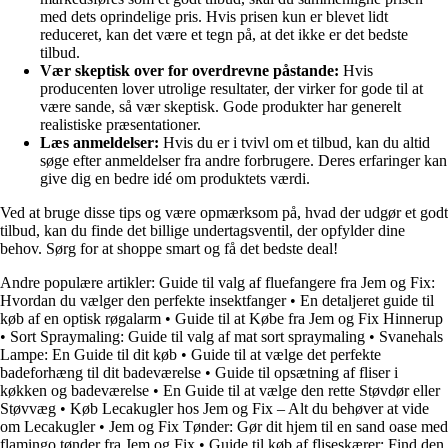
med dets oprindelige pris. Hvis prisen kun er blevet lidt
reduceret, kan det være et tegn på, at det ikke er det bedste
tilbud.
Vær skeptisk over for overdrevne påstande:
Hvis
producenten lover utrolige resultater, der virker for gode til at
være sande, så vær skeptisk. Gode produkter har generelt
realistiske præsentationer.
Læs anmeldelser:
Hvis du er i tvivl om et tilbud, kan du altid
søge efter anmeldelser fra andre forbrugere. Deres erfaringer kan
give dig en bedre idé om produktets værdi.
Ved at bruge disse tips og være opmærksom på, hvad der udgør et godt
tilbud, kan du finde det billige undertagsventil, der opfylder dine
behov. Sørg for at shoppe smart og få det bedste deal!
Andre populære artikler:
Guide til valg af fluefangere fra Jem og Fix:
Hvordan du vælger den perfekte insektfanger
•
En detaljeret guide til
køb af en optisk røgalarm
•
Guide til at Købe fra Jem og Fix Hinnerup
•
Sort Spraymaling: Guide til valg af mat sort spraymaling
•
Svanehals
Lampe: En Guide til dit køb
•
Guide til at vælge det perfekte
badeforhæng til dit badeværelse
•
Guide til opsætning af fliser i
køkken og badeværelse
•
En Guide til at vælge den rette Støvdør eller
Støvvæg
•
Køb Lecakugler hos Jem og Fix – Alt du behøver at vide
om Lecakugler
•
Jem og Fix Tønder: Gør dit hjem til en sand oase med
flamingo tønder fra Jem og Fix
•
Guide til køb af fliseskærer: Find den