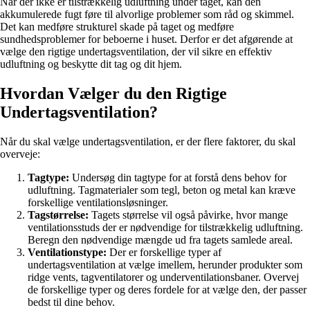
Når der ikke er tilstrækkelig udluftning under taget, kan den
akkumulerede fugt føre til alvorlige problemer som råd og skimmel.
Det kan medføre strukturel skade på taget og medføre
sundhedsproblemer for beboerne i huset. Derfor er det afgørende at
vælge den rigtige undertagsventilation, der vil sikre en effektiv
udluftning og beskytte dit tag og dit hjem.
Hvordan Vælger du den Rigtige
Undertagsventilation?
Når du skal vælge undertagsventilation, er der flere faktorer, du skal
overveje:
Tagtype:
Undersøg din tagtype for at forstå dens behov for
udluftning. Tagmaterialer som tegl, beton og metal kan kræve
forskellige ventilationsløsninger.
Tagstørrelse:
Tagets størrelse vil også påvirke, hvor mange
ventilationsstuds der er nødvendige for tilstrækkelig udluftning.
Beregn den nødvendige mængde ud fra tagets samlede areal.
Ventilationstype:
Der er forskellige typer af
undertagsventilation at vælge imellem, herunder produkter som
ridge vents, tagventilatorer og underventilationsbaner. Overvej
de forskellige typer og deres fordele for at vælge den, der passer
bedst til dine behov.