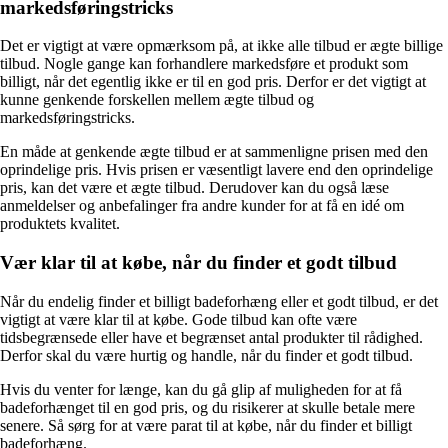
markedsføringstricks
Det er vigtigt at være opmærksom på, at ikke alle tilbud er ægte billige
tilbud. Nogle gange kan forhandlere markedsføre et produkt som
billigt, når det egentlig ikke er til en god pris. Derfor er det vigtigt at
kunne genkende forskellen mellem ægte tilbud og
markedsføringstricks.
En måde at genkende ægte tilbud er at sammenligne prisen med den
oprindelige pris. Hvis prisen er væsentligt lavere end den oprindelige
pris, kan det være et ægte tilbud. Derudover kan du også læse
anmeldelser og anbefalinger fra andre kunder for at få en idé om
produktets kvalitet.
Vær klar til at købe, når du finder et godt tilbud
Når du endelig finder et billigt badeforhæng eller et godt tilbud, er det
vigtigt at være klar til at købe. Gode tilbud kan ofte være
tidsbegrænsede eller have et begrænset antal produkter til rådighed.
Derfor skal du være hurtig og handle, når du finder et godt tilbud.
Hvis du venter for længe, kan du gå glip af muligheden for at få
badeforhænget til en god pris, og du risikerer at skulle betale mere
senere. Så sørg for at være parat til at købe, når du finder et billigt
badeforhæng.