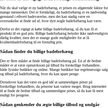
Når du skal vælge et ny badeforhæng, er prisen en afgørende faktor for
mange mennesker. Det er forståeligt, da badeforhæng er en nødvendig
genstand i ethvert badeværelse, men det kan stadig være en
overraskelse at finde ud af, hvor dyrt nogle badeforhæng kan være.
Derfor er det vigtigt at købe billige badeforhæng, så du kan få et
produkt til en god pris. Billige badeforhæng betyder ikke nødvendigvis
dårlig kvalitet, men der er mange gode muligheder for at få
kvalitetsbadeforhæng til en fornuftig pris.
Sådan finder du billige badeforhæng
Der er flere måder at finde billige badeforhæng på. En af de bedste
måder er at være opmærksom på tilbud fra forskellige forhandlere,
både fysiske butikker og online. Mange butikker har regelmæssige salg
og tilbud på badeforhæng, hvor du kan spare penge.
Derudover kan det være en god idé at sammenligne priser på
forskellige forhandlere, da priserne kan variere meget. Brug internettet
til at finde de bedste tilbud og sammenligne priser, så du kan få mest
muligt for pengene.
Sådan genkender du ægte billige tilbud og undgår