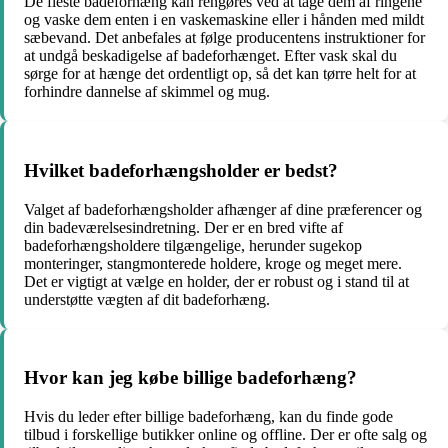
De fleste badeforhæng kan rengøres ved at tage dem af ringene
og vaske dem enten i en vaskemaskine eller i hånden med mildt
sæbevand. Det anbefales at følge producentens instruktioner for
at undgå beskadigelse af badeforhænget. Efter vask skal du
sørge for at hænge det ordentligt op, så det kan tørre helt for at
forhindre dannelse af skimmel og mug.
Hvilket badeforhængsholder er bedst?
Valget af badeforhængsholder afhænger af dine præferencer og
din badeværelsesindretning. Der er en bred vifte af
badeforhængsholdere tilgængelige, herunder sugekop
monteringer, stangmonterede holdere, kroge og meget mere.
Det er vigtigt at vælge en holder, der er robust og i stand til at
understøtte vægten af dit badeforhæng.
Hvor kan jeg købe billige badeforhæng?
Hvis du leder efter billige badeforhæng, kan du finde gode
tilbud i forskellige butikker online og offline. Der er ofte salg og