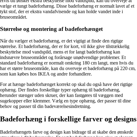
Hvis du ønsker ekstra beskyttelse mod vandspild, kan du overveje at
vælge et tungt badeforhæng. Disse badeforhæng er normalt lavet af et
tykt stof, der er ekstra vandafvisende og kan holde vandet inde i
bruseområdet.
Størrelse og montering af badeforhænget
Når du vælger et badeforhæng, er det vigtigt at finde den rigtige
størrelse. Et badeforhæng, der er for kort, vil ikke give tilstrækkelig
beskyttelse mod vandspild, mens et for langt badeforhæng kan
indsnævre bruseområdet og forårsage unødvendige problemer. Et
standard badeforhæng er normalt omkring 180 cm langt, men hvis du
har et større bruseområde, kan du overveje et badeforhæng på 220 cm,
som kan købes hos IKEA og andre forhandlere.
For at hænge badeforhænget korrekt op skal du også have det rigtige
ophæng. Der findes forskellige typer ophæng til badeforhæng,
herunder stænger uden skruer, der kan fastgøres til væggen med
sugekopper eller klemmer. Vælg en type ophæng, der passer til dine
behov og passer til din badeværelsesindretning.
Badeforhæng i forskellige farver og designs
Badeforhængets farve og design kan bidrage til at skabe den ønskede