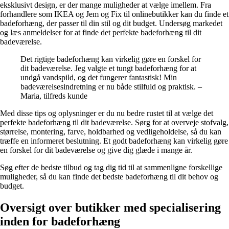
eksklusivt design, er der mange muligheder at vælge imellem. Fra
forhandlere som IKEA og Jem og Fix til onlinebutikker kan du finde et
badeforhæng, der passer til din stil og dit budget. Undersøg markedet
og læs anmeldelser for at finde det perfekte badeforhæng til dit
badeværelse.
Det rigtige badeforhæng kan virkelig gøre en forskel for
dit badeværelse. Jeg valgte et tungt badeforhæng for at
undgå vandspild, og det fungerer fantastisk! Min
badeværelsesindretning er nu både stilfuld og praktisk. –
Maria, tilfreds kunde
Med disse tips og oplysninger er du nu bedre rustet til at vælge det
perfekte badeforhæng til dit badeværelse. Sørg for at overveje stofvalg,
størrelse, montering, farve, holdbarhed og vedligeholdelse, så du kan
træffe en informeret beslutning. Et godt badeforhæng kan virkelig gøre
en forskel for dit badeværelse og give dig glæde i mange år.
Søg efter de bedste tilbud og tag dig tid til at sammenligne forskellige
muligheder, så du kan finde det bedste badeforhæng til dit behov og
budget.
Oversigt over butikker med specialisering
inden for badeforhæng