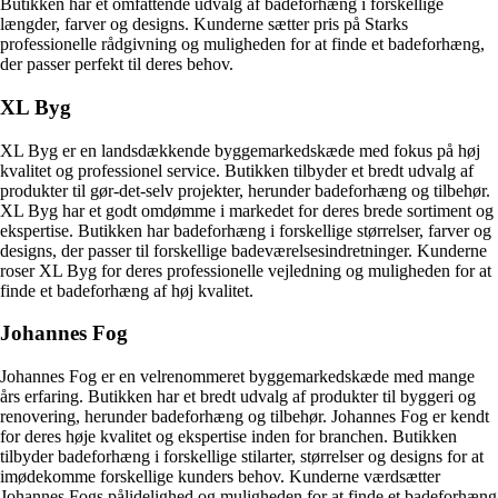
Butikken har et omfattende udvalg af badeforhæng i forskellige
længder, farver og designs. Kunderne sætter pris på Starks
professionelle rådgivning og muligheden for at finde et badeforhæng,
der passer perfekt til deres behov.
XL Byg
XL Byg er en landsdækkende byggemarkedskæde med fokus på høj
kvalitet og professionel service. Butikken tilbyder et bredt udvalg af
produkter til gør-det-selv projekter, herunder badeforhæng og tilbehør.
XL Byg har et godt omdømme i markedet for deres brede sortiment og
ekspertise. Butikken har badeforhæng i forskellige størrelser, farver og
designs, der passer til forskellige badeværelsesindretninger. Kunderne
roser XL Byg for deres professionelle vejledning og muligheden for at
finde et badeforhæng af høj kvalitet.
Johannes Fog
Johannes Fog er en velrenommeret byggemarkedskæde med mange
års erfaring. Butikken har et bredt udvalg af produkter til byggeri og
renovering, herunder badeforhæng og tilbehør. Johannes Fog er kendt
for deres høje kvalitet og ekspertise inden for branchen. Butikken
tilbyder badeforhæng i forskellige stilarter, størrelser og designs for at
imødekomme forskellige kunders behov. Kunderne værdsætter
Johannes Fogs pålidelighed og muligheden for at finde et badeforhæng