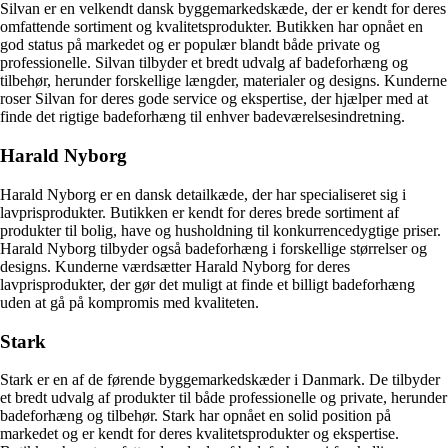
Silvan er en velkendt dansk byggemarkedskæde, der er kendt for deres
omfattende sortiment og kvalitetsprodukter. Butikken har opnået en
god status på markedet og er populær blandt både private og
professionelle. Silvan tilbyder et bredt udvalg af badeforhæng og
tilbehør, herunder forskellige længder, materialer og designs. Kunderne
roser Silvan for deres gode service og ekspertise, der hjælper med at
finde det rigtige badeforhæng til enhver badeværelsesindretning.
Harald Nyborg
Harald Nyborg er en dansk detailkæde, der har specialiseret sig i
lavprisprodukter. Butikken er kendt for deres brede sortiment af
produkter til bolig, have og husholdning til konkurrencedygtige priser.
Harald Nyborg tilbyder også badeforhæng i forskellige størrelser og
designs. Kunderne værdsætter Harald Nyborg for deres
lavprisprodukter, der gør det muligt at finde et billigt badeforhæng
uden at gå på kompromis med kvaliteten.
Stark
Stark er en af de førende byggemarkedskæder i Danmark. De tilbyder
et bredt udvalg af produkter til både professionelle og private, herunder
badeforhæng og tilbehør. Stark har opnået en solid position på
markedet og er kendt for deres kvalitetsprodukter og ekspertise.