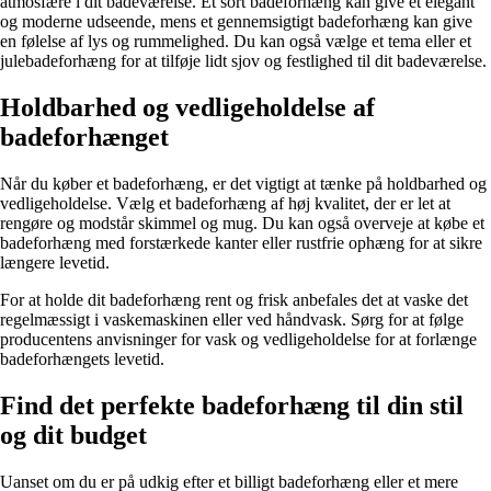
atmosfære i dit badeværelse. Et sort badeforhæng kan give et elegant
og moderne udseende, mens et gennemsigtigt badeforhæng kan give
en følelse af lys og rummelighed. Du kan også vælge et tema eller et
julebadeforhæng for at tilføje lidt sjov og festlighed til dit badeværelse.
Holdbarhed og vedligeholdelse af
badeforhænget
Når du køber et badeforhæng, er det vigtigt at tænke på holdbarhed og
vedligeholdelse. Vælg et badeforhæng af høj kvalitet, der er let at
rengøre og modstår skimmel og mug. Du kan også overveje at købe et
badeforhæng med forstærkede kanter eller rustfrie ophæng for at sikre
længere levetid.
For at holde dit badeforhæng rent og frisk anbefales det at vaske det
regelmæssigt i vaskemaskinen eller ved håndvask. Sørg for at følge
producentens anvisninger for vask og vedligeholdelse for at forlænge
badeforhængets levetid.
Find det perfekte badeforhæng til din stil
og dit budget
Uanset om du er på udkig efter et billigt badeforhæng eller et mere