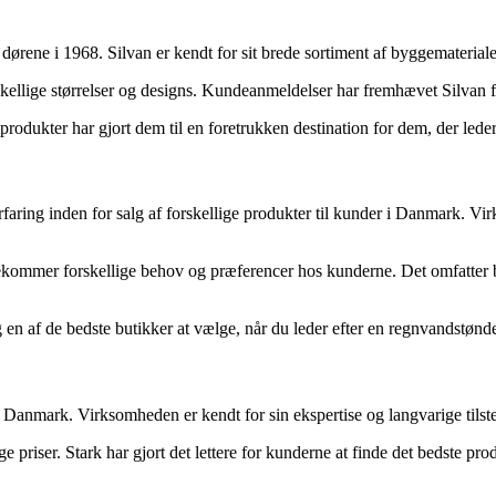
rene i 1968. Silvan er kendt for sit brede sortiment af byggematerialer
kellige størrelser og designs. Kundeanmeldelser har fremhævet Silvan f
rodukter har gjort dem til en foretrukken destination for dem, der leder
ring inden for salg af forskellige produkter til kunder i Danmark. Vir
ekommer forskellige behov og præferencer hos kunderne. Det omfatter b
n af de bedste butikker at vælge, når du leder efter en regnvandstønde a
i Danmark. Virksomheden er kendt for sin ekspertise og langvarige tils
priser. Stark har gjort det lettere for kunderne at finde det bedste prod