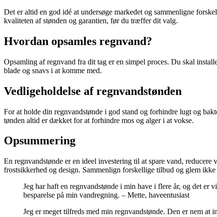
Det er altid en god idé at undersøge markedet og sammenligne forske
kvaliteten af ​​stønden og garantien, før du træffer dit valg.
Hvordan opsamles regnvand?
Opsamling af regnvand fra dit tag er en simpel proces. Du skal insta
blade og snavs i at komme med.
Vedligeholdelse af regnvandstønden
For at holde din regnvandstønde i god stand og forhindre lugt og bakt
tønden altid er dækket for at forhindre mos og alger i at vokse.
Opsummering
En regnvandstønde er en ideel investering til at spare vand, reducere 
frostsikkerhed og design. Sammenlign forskellige tilbud og glem ikk
Jeg har haft en regnvandstønde i min have i flere år, og det er 
besparelse på min vandregning. – Mette, haveentusiast
Jeg er meget tilfreds med min regnvandstønde. Den er nem at ins