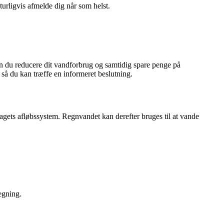
turligvis afmelde dig når som helst.
an du reducere dit vandforbrug og samtidig spare penge på
å du kan træffe en informeret beslutning.
gets afløbssystem. Regnvandet kan derefter bruges til at vande
egning.