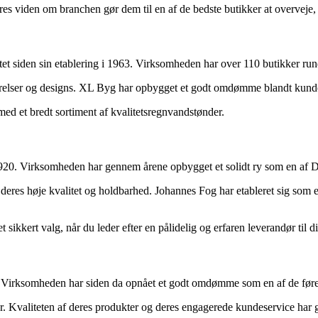
es viden om branchen gør dem til en af de bedste butikker at overveje, 
t siden sin etablering i 1963. Virksomheden har over 110 butikker ru
tørrelser og designs. XL Byg har opbygget et godt omdømme blandt kund
 med et bredt sortiment af kvalitetsregnvandstønder.
920. Virksomheden har gennem årene opbygget et solidt ry som en af 
 deres høje kvalitet og holdbarhed. Johannes Fog har etableret sig som e
 sikkert valg, når du leder efter en pålidelig og erfaren leverandør til
Virksomheden har siden da opnået et godt omdømme som en af de førend
er. Kvaliteten af deres produkter og deres engagerede kundeservice har g