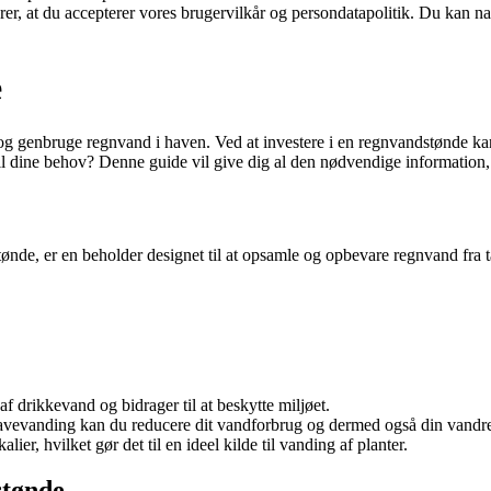
ærer, at du accepterer vores brugervilkår og persondatapolitik. Du kan na
e
 og genbruge regnvand i haven. Ved at investere i en regnvandstønde k
 dine behov? Denne guide vil give dig al den nødvendige information, s
de, er en beholder designet til at opsamle og opbevare regnvand fra ta
 drikkevand og bidrager til at beskytte miljøet.
avevanding kan du reducere dit vandforbrug og dermed også din vandr
ier, hvilket gør det til en ideel kilde til vanding af planter.
stønde