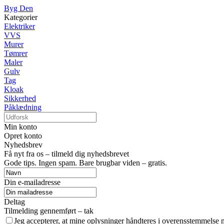
Byg Den
Kategorier
Elektriker
VVS
Murer
Tømrer
Maler
Gulv
Tag
Kloak
Sikkerhed
Påklædning
Min konto
Opret konto
Nyhedsbrev
Få nyt fra os – tilmeld dig nyhedsbrevet
Gode tips. Ingen spam. Bare brugbar viden – gratis.
Din e-mailadresse
Deltag
Tilmelding gennemført – tak
Jeg accepterer, at mine oplysninger håndteres i overensstemmelse 