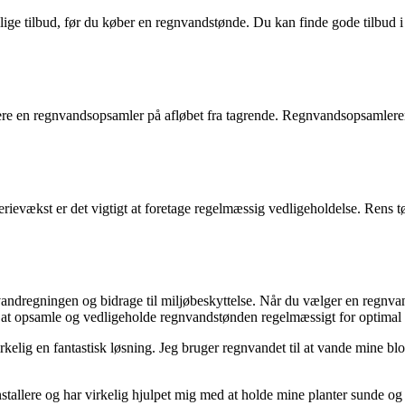
llige tilbud, før du køber en regnvandstønde. Du kan finde gode tilbu
llere en regnvandsopsamler på afløbet fra tagrende. Regnvandsopsamler
erievækst er det vigtigt at foretage regelmæssig vedligeholdelse. Rens
vandregningen og bidrage til miljøbeskyttelse. Når du vælger en regnvand
e at opsamle og vedligeholde regnvandstønden regelmæssigt for optimal 
virkelig en fantastisk løsning. Jeg bruger regnvandet til at vande mine 
tallere og har virkelig hjulpet mig med at holde mine planter sunde og 