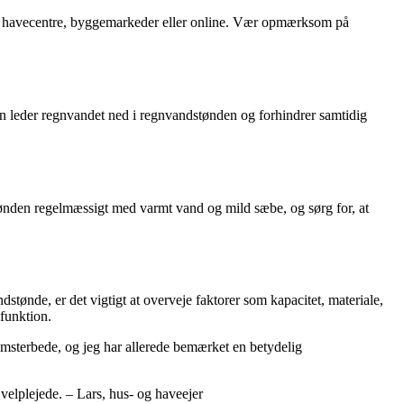
d i havecentre, byggemarkeder eller online. Vær opmærksom på
en leder regnvandet ned i regnvandstønden og forhindrer samtidig
 tønden regelmæssigt med varmt vand og mild sæbe, og sørg for, at
stønde, er det vigtigt at overveje faktorer som kapacitet, materiale,
funktion.
blomsterbede, og jeg har allerede bemærket en betydelig
velplejede. – Lars, hus- og haveejer