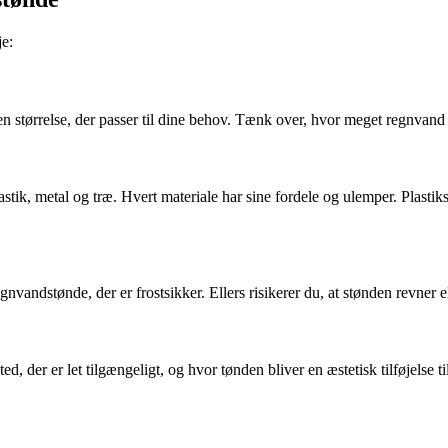
je:
ge en størrelse, der passer til dine behov. Tænk over, hvor meget regnvan
astik, metal og træ. Hvert materiale har sine fordele og ulemper. Plast
gnvandstønde, der er frostsikker. Ellers risikerer du, at stønden revner e
, der er let tilgængeligt, og hvor tønden bliver en æstetisk tilføjelse t