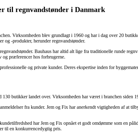
er til regnvandstønder i Danmark
en. Virksomheden blev grundlagt i 1960 og har i dag over 20 butikker 
er og -produkter, herunder regnvandstønder.
regnvandstønder. Bauhaus har altid alt lige fra traditionelle runde reg
v og præferencer hos forbrugerne.
rofessionelle og private kunder. Deres ekspertise inden for byggematerial
30 butikker landet over. Virksomheden har været i branchen siden 198
 anmeldelser fra kunder. Jem og Fix har anerkendt vigtigheden af at tilby
kundetilfredshed har Jem og Fix opnået et godt omdømme som en pålid
r til en konkurrencedygtig pris.