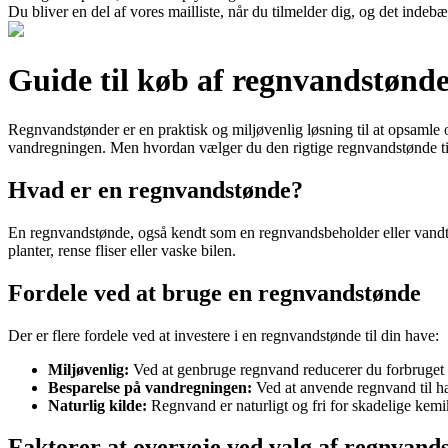
Du bliver en del af vores mailliste, når du tilmelder dig, og det indeb
Guide til køb af regnvandstønd
Regnvandstønder er en praktisk og miljøvenlig løsning til at opsamle
vandregningen. Men hvordan vælger du den rigtige regnvandstønde til
Hvad er en regnvandstønde?
En regnvandstønde, også kendt som en regnvandsbeholder eller vandtøn
planter, rense fliser eller vaske bilen.
Fordele ved at bruge en regnvandstønde
Der er flere fordele ved at investere i en regnvandstønde til din have:
Miljøvenlig:
Ved at genbruge regnvand reducerer du forbruget af
Besparelse på vandregningen:
Ved at anvende regnvand til h
Naturlig kilde:
Regnvand er naturligt og fri for skadelige kemikal
Faktorer at overveje ved valg af regnvand