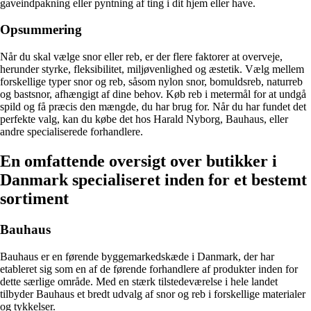
gaveindpakning eller pyntning af ting i dit hjem eller have.
Opsummering
Når du skal vælge snor eller reb, er der flere faktorer at overveje,
herunder styrke, fleksibilitet, miljøvenlighed og æstetik. Vælg mellem
forskellige typer snor og reb, såsom nylon snor, bomuldsreb, naturreb
og bastsnor, afhængigt af dine behov. Køb reb i metermål for at undgå
spild og få præcis den mængde, du har brug for. Når du har fundet det
perfekte valg, kan du købe det hos Harald Nyborg, Bauhaus, eller
andre specialiserede forhandlere.
En omfattende oversigt over butikker i
Danmark specialiseret inden for et bestemt
sortiment
Bauhaus
Bauhaus er en førende byggemarkedskæde i Danmark, der har
etableret sig som en af de førende forhandlere af produkter inden for
dette særlige område. Med en stærk tilstedeværelse i hele landet
tilbyder Bauhaus et bredt udvalg af snor og reb i forskellige materialer
og tykkelser.