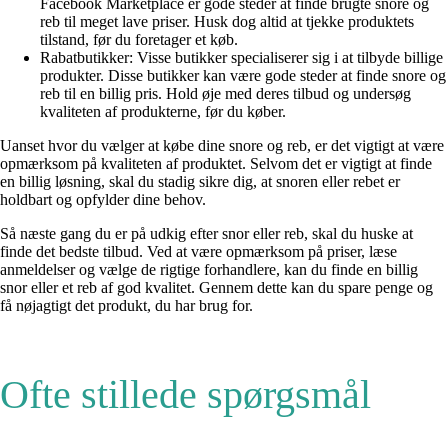
Facebook Marketplace er gode steder at finde brugte snore og
reb til meget lave priser. Husk dog altid at tjekke produktets
tilstand, før du foretager et køb.
Rabatbutikker: Visse butikker specialiserer sig i at tilbyde billige
produkter. Disse butikker kan være gode steder at finde snore og
reb til en billig pris. Hold øje med deres tilbud og undersøg
kvaliteten af produkterne, før du køber.
Uanset hvor du vælger at købe dine snore og reb, er det vigtigt at være
opmærksom på kvaliteten af produktet. Selvom det er vigtigt at finde
en billig løsning, skal du stadig sikre dig, at snoren eller rebet er
holdbart og opfylder dine behov.
Så næste gang du er på udkig efter snor eller reb, skal du huske at
finde det bedste tilbud. Ved at være opmærksom på priser, læse
anmeldelser og vælge de rigtige forhandlere, kan du finde en billig
snor eller et reb af god kvalitet. Gennem dette kan du spare penge og
få nøjagtigt det produkt, du har brug for.
Ofte stillede spørgsmål