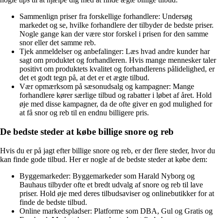
Sammenlign priser fra forskellige forhandlere: Undersøg
markedet og se, hvilke forhandlere der tilbyder de bedste priser.
Nogle gange kan der være stor forskel i prisen for den samme
snor eller det samme reb.
Tjek anmeldelser og anbefalinger: Læs hvad andre kunder har
sagt om produktet og forhandleren. Hvis mange mennesker taler
positivt om produktets kvalitet og forhandlerens pålidelighed, er
det et godt tegn på, at det er et ægte tilbud.
Vær opmærksom på sæsonudsalg og kampagner: Mange
forhandlere kører særlige tilbud og rabatter i løbet af året. Hold
øje med disse kampagner, da de ofte giver en god mulighed for
at få snor og reb til en endnu billigere pris.
De bedste steder at købe billige snore og reb
Hvis du er på jagt efter billige snore og reb, er der flere steder, hvor du
kan finde gode tilbud. Her er nogle af de bedste steder at købe dem:
Byggemarkeder: Byggemarkeder som Harald Nyborg og
Bauhaus tilbyder ofte et bredt udvalg af snore og reb til lave
priser. Hold øje med deres tilbudsaviser og onlinebutikker for at
finde de bedste tilbud.
Online markedspladser: Platforme som DBA, Gul og Gratis og