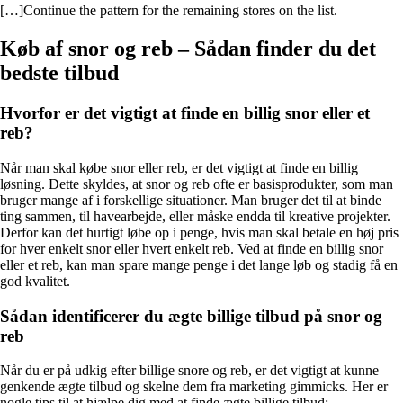
[…]Continue the pattern for the remaining stores on the list.
Køb af snor og reb – Sådan finder du det
bedste tilbud
Hvorfor er det vigtigt at finde en billig snor eller et
reb?
Når man skal købe snor eller reb, er det vigtigt at finde en billig
løsning. Dette skyldes, at snor og reb ofte er basisprodukter, som man
bruger mange af i forskellige situationer. Man bruger det til at binde
ting sammen, til havearbejde, eller måske endda til kreative projekter.
Derfor kan det hurtigt løbe op i penge, hvis man skal betale en høj pris
for hver enkelt snor eller hvert enkelt reb. Ved at finde en billig snor
eller et reb, kan man spare mange penge i det lange løb og stadig få en
god kvalitet.
Sådan identificerer du ægte billige tilbud på snor og
reb
Når du er på udkig efter billige snore og reb, er det vigtigt at kunne
genkende ægte tilbud og skelne dem fra marketing gimmicks. Her er
nogle tips til at hjælpe dig med at finde ægte billige tilbud: