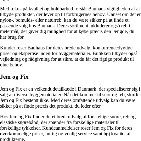
Med fokus på kvalitet og holdbarhed forstår Bauhaus vigtigheden af at
tilbyde produkter, der lever op til forbrugernes behov. Uanset om det er
nylon-, bomulds- eller naturreb, kan du være sikker på at finde et
passende valg hos Bauhaus. Deres sortiment inkluderer også reb i
metermål, der giver dig mulighed for at købe præcis den længde, du
har brug for.
Kunder roser Bauhaus for deres brede udvalg, konkurrencedygtige
priser og ekspertise inden for byggematerialer. Butikken tilbyder også
vejledning og rådgivning for at sikre, at du får det rigtige produkt til
dine behov.
Jem og Fix
Jem og Fix er en velkendt detailkæde i Danmark, der specialiserer sig i
salg af diverse byggematerialer. Når det kommer til snor og reb, skuffer
Jem og Fix bestemt ikke. Med deres omfattende udvalg kan du være
sikker på at finde præcis det produkt, du leder efter.
Hos Jem og Fix finder du et bredt udvalg af forskellige snore, reb og
elastiske snørebånd, der spænder fra forskellige materialer til
forskellige tykkelser. Kundeanmeldelser roser Jem og Fix for deres
overkommelige priser, hurtig og venlig service samt høj kvalitet af
produkterne.