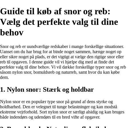
Guide til køb af snor og reb:
Vælg det perfekte valg til dine
behov
Snor og reb er uundværlige redskaber i mange forskellige situationer.
Uanset om du har brug for at binde noget sammen, hænge noget op
eller sikre noget på plads, er det vigtigt at vælge den rigtige snor eller
reb til opgaven. I denne guide vil vi hjælpe dig med at finde det
perfekte valg til dine behov. Vi vil dække forskellige typer snor og reb
såsom nylon snor, bomuldsreb og naturreb, samt hvor du kan købe
dem.
1. Nylon snor: Stærk og holdbar
Nylon snor er en populær type snor på grund af dens styrke og
holdbarhed. Den er velegnet til tunge belastninger og kan modstå
ekstreme vejrforhold. Sort nylon snor er særligt alsidig og kan bruges
både indendørs og udendørs til en bred vifte af opgaver.