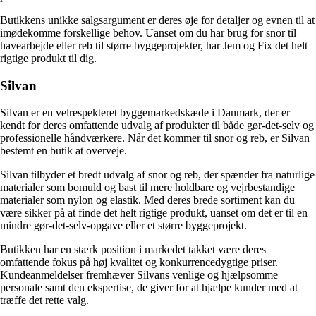
Butikkens unikke salgsargument er deres øje for detaljer og evnen til at
imødekomme forskellige behov. Uanset om du har brug for snor til
havearbejde eller reb til større byggeprojekter, har Jem og Fix det helt
rigtige produkt til dig.
Silvan
Silvan er en velrespekteret byggemarkedskæde i Danmark, der er
kendt for deres omfattende udvalg af produkter til både gør-det-selv og
professionelle håndværkere. Når det kommer til snor og reb, er Silvan
bestemt en butik at overveje.
Silvan tilbyder et bredt udvalg af snor og reb, der spænder fra naturlige
materialer som bomuld og bast til mere holdbare og vejrbestandige
materialer som nylon og elastik. Med deres brede sortiment kan du
være sikker på at finde det helt rigtige produkt, uanset om det er til en
mindre gør-det-selv-opgave eller et større byggeprojekt.
Butikken har en stærk position i markedet takket være deres
omfattende fokus på høj kvalitet og konkurrencedygtige priser.
Kundeanmeldelser fremhæver Silvans venlige og hjælpsomme
personale samt den ekspertise, de giver for at hjælpe kunder med at
træffe det rette valg.