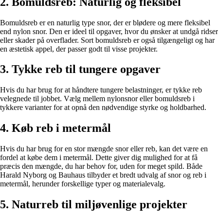
2. Bomuldsreb: Naturlig og fleksibel
Bomuldsreb er en naturlig type snor, der er blødere og mere fleksibel
end nylon snor. Den er ideel til opgaver, hvor du ønsker at undgå ridser
eller skader på overflader. Sort bomuldsreb er også tilgængeligt og har
en æstetisk appel, der passer godt til visse projekter.
3. Tykke reb til tungere opgaver
Hvis du har brug for at håndtere tungere belastninger, er tykke reb
velegnede til jobbet. Vælg mellem nylonsnor eller bomuldsreb i
tykkere varianter for at opnå den nødvendige styrke og holdbarhed.
4. Køb reb i metermål
Hvis du har brug for en stor mængde snor eller reb, kan det være en
fordel at købe dem i metermål. Dette giver dig mulighed for at få
præcis den mængde, du har behov for, uden for meget spild. Både
Harald Nyborg og Bauhaus tilbyder et bredt udvalg af snor og reb i
metermål, herunder forskellige typer og materialevalg.
5. Naturreb til miljøvenlige projekter