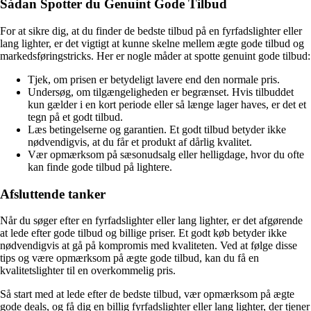
Sådan Spotter du Genuint Gode Tilbud
For at sikre dig, at du finder de bedste tilbud på en fyrfadslighter eller
lang lighter, er det vigtigt at kunne skelne mellem ægte gode tilbud og
markedsføringstricks. Her er nogle måder at spotte genuint gode tilbud:
Tjek, om prisen er betydeligt lavere end den normale pris.
Undersøg, om tilgængeligheden er begrænset. Hvis tilbuddet
kun gælder i en kort periode eller så længe lager haves, er det et
tegn på et godt tilbud.
Læs betingelserne og garantien. Et godt tilbud betyder ikke
nødvendigvis, at du får et produkt af dårlig kvalitet.
Vær opmærksom på sæsonudsalg eller helligdage, hvor du ofte
kan finde gode tilbud på lightere.
Afsluttende tanker
Når du søger efter en fyrfadslighter eller lang lighter, er det afgørende
at lede efter gode tilbud og billige priser. Et godt køb betyder ikke
nødvendigvis at gå på kompromis med kvaliteten. Ved at følge disse
tips og være opmærksom på ægte gode tilbud, kan du få en
kvalitetslighter til en overkommelig pris.
Så start med at lede efter de bedste tilbud, vær opmærksom på ægte
gode deals, og få dig en billig fyrfadslighter eller lang lighter, der tjener