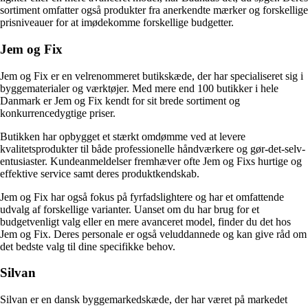
sortiment omfatter også produkter fra anerkendte mærker og forskellige
prisniveauer for at imødekomme forskellige budgetter.
Jem og Fix
Jem og Fix er en velrenommeret butikskæde, der har specialiseret sig i
byggematerialer og værktøjer. Med mere end 100 butikker i hele
Danmark er Jem og Fix kendt for sit brede sortiment og
konkurrencedygtige priser.
Butikken har opbygget et stærkt omdømme ved at levere
kvalitetsprodukter til både professionelle håndværkere og gør-det-selv-
entusiaster. Kundeanmeldelser fremhæver ofte Jem og Fixs hurtige og
effektive service samt deres produktkendskab.
Jem og Fix har også fokus på fyrfadslightere og har et omfattende
udvalg af forskellige varianter. Uanset om du har brug for et
budgetvenligt valg eller en mere avanceret model, finder du det hos
Jem og Fix. Deres personale er også veluddannede og kan give råd om
det bedste valg til dine specifikke behov.
Silvan
Silvan er en dansk byggemarkedskæde, der har været på markedet