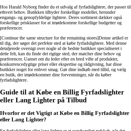
Hos Harald Nyborg finder du et udvalg af fyrfadslightere, der passer til
ethvert behov. Butikken tilbyder forskellige modeller, herunder
engangs- og genopfyldelige lightere. Deres sortiment dækker også
forskellige prisklasser for at imødekomme forskellige budgetter og
præferencer.
[Continue the same structure for the remaining stores]Denne artikel er
til dig, der søger det perfekte sted at købe fyrfadslightere. Med denne
detaljerede oversigt over nogle af de bedste butikker specialiseret i
dette felt, kan du finde det rigtige sted, der matcher dine behov og
præferencer. Uanset om du leder efter en bred vifte af produkter,
konkurrencedygtige priser eller ekspertise og rådgivning, har disse
butikker noget for enhver smag. Gør dine indkøb med tillid, og vælg
en butik, der imødekommer dine forventninger, når du køber
fyrfadslightere.
Guide til at Købe en Billig Fyrfadslighter
eller Lang Lighter på Tilbud
Hvorfor er det Vigtigt at Købe en Billig Fyrfadslighter
eller Lang Lighter?
En fyrfadslighter eller lang lighter er et uundværligt redskab, når det