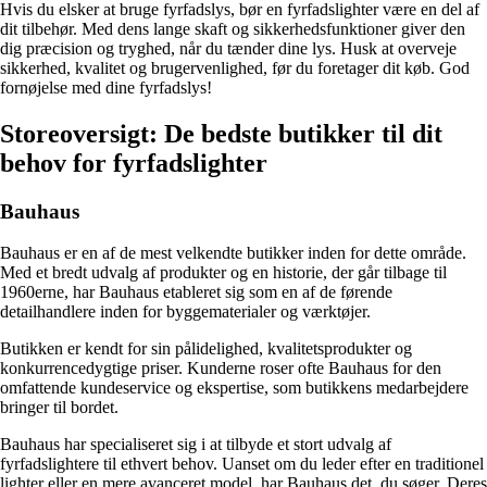
Hvis du elsker at bruge fyrfadslys, bør en fyrfadslighter være en del af
dit tilbehør. Med dens lange skaft og sikkerhedsfunktioner giver den
dig præcision og tryghed, når du tænder dine lys. Husk at overveje
sikkerhed, kvalitet og brugervenlighed, før du foretager dit køb. God
fornøjelse med dine fyrfadslys!
Storeoversigt: De bedste butikker til dit
behov for fyrfadslighter
Bauhaus
Bauhaus er en af de mest velkendte butikker inden for dette område.
Med et bredt udvalg af produkter og en historie, der går tilbage til
1960erne, har Bauhaus etableret sig som en af de førende
detailhandlere inden for byggematerialer og værktøjer.
Butikken er kendt for sin pålidelighed, kvalitetsprodukter og
konkurrencedygtige priser. Kunderne roser ofte Bauhaus for den
omfattende kundeservice og ekspertise, som butikkens medarbejdere
bringer til bordet.
Bauhaus har specialiseret sig i at tilbyde et stort udvalg af
fyrfadslightere til ethvert behov. Uanset om du leder efter en traditionel
lighter eller en mere avanceret model, har Bauhaus det, du søger. Deres