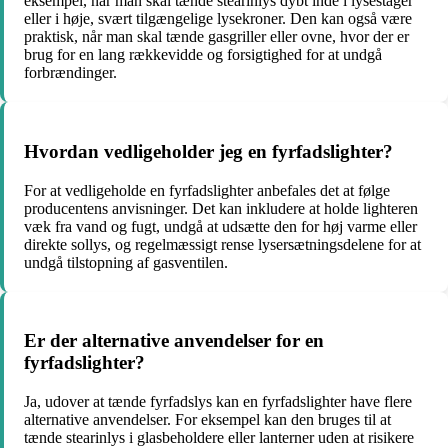
eksempel, når man skal tænde stearinlys dybt inde i lysestager
eller i høje, svært tilgængelige lysekroner. Den kan også være
praktisk, når man skal tænde gasgriller eller ovne, hvor der er
brug for en lang rækkevidde og forsigtighed for at undgå
forbrændinger.
Hvordan vedligeholder jeg en fyrfadslighter?
For at vedligeholde en fyrfadslighter anbefales det at følge
producentens anvisninger. Det kan inkludere at holde lighteren
væk fra vand og fugt, undgå at udsætte den for høj varme eller
direkte sollys, og regelmæssigt rense lysersætningsdelene for at
undgå tilstopning af gasventilen.
Er der alternative anvendelser for en
fyrfadslighter?
Ja, udover at tænde fyrfadslys kan en fyrfadslighter have flere
alternative anvendelser. For eksempel kan den bruges til at
tænde stearinlys i glasbeholdere eller lanterner uden at risikere