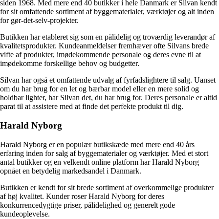
siden 1968. Med mere end 40 butikker i hele Danmark er Silvan kendt
for sit omfattende sortiment af byggematerialer, værktøjer og alt inden
for gør-det-selv-projekter.
Butikken har etableret sig som en pålidelig og troværdig leverandør af
kvalitetsprodukter. Kundeanmeldelser fremhæver ofte Silvans brede
vifte af produkter, imødekommende personale og deres evne til at
imødekomme forskellige behov og budgetter.
Silvan har også et omfattende udvalg af fyrfadslightere til salg. Uanset
om du har brug for en let og bærbar model eller en mere solid og
holdbar lighter, har Silvan det, du har brug for. Deres personale er altid
parat til at assistere med at finde det perfekte produkt til dig.
Harald Nyborg
Harald Nyborg er en populær butikskæde med mere end 40 års
erfaring inden for salg af byggematerialer og værktøjer. Med et stort
antal butikker og en velkendt online platform har Harald Nyborg
opnået en betydelig markedsandel i Danmark.
Butikken er kendt for sit brede sortiment af overkommelige produkter
af høj kvalitet. Kunder roser Harald Nyborg for deres
konkurrencedygtige priser, pålidelighed og generelt gode
kundeoplevelse.