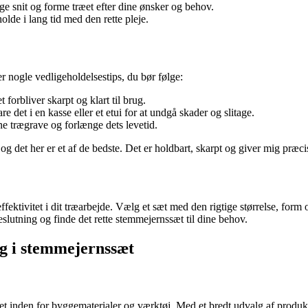
ge snit og forme træet efter dine ønsker og behov.
lde i lang tid med den rette pleje.
er nogle vedligeholdelsestips, du bør følge:
 forbliver skarpt og klart til brug.
det i en kasse eller et etui for at undgå skader og slitage.
ne trægrave og forlænge dets levetid.
 det her er et af de bedste. Det er holdbart, skarpt og giver mig præcis
effektivitet i dit træarbejde. Vælg et sæt med den rigtige størrelse, form
slutning og finde det rette stemmejernssæt til dine behov.
sig i stemmejernssæt
et inden for byggematerialer og værktøj. Med et bredt udvalg af produk