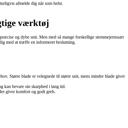
turligvis afmelde dig når som helst.
gtige værktøj
be præcise og dybe snit. Men med så mange forskellige stemmejernssæt
dig med at træffe en informeret beslutning.
ehov. Større blade er velegnede til større snit, mens mindre blade giver
og kan bevare sin skarphed i lang tid.
der giver komfort og godt greb.