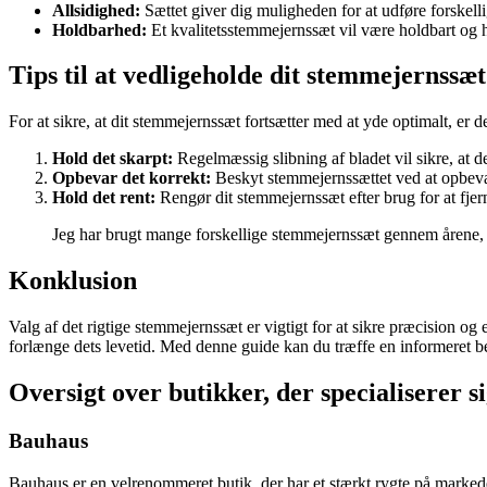
Allsidighed:
Sættet giver dig muligheden for at udføre forskelli
Holdbarhed:
Et kvalitetsstemmejernssæt vil være holdbart og ho
Tips til at vedligeholde dit stemmejernssæt
For at sikre, at dit stemmejernssæt fortsætter med at yde optimalt, er d
Hold det skarpt:
Regelmæssig slibning af bladet vil sikre, at det
Opbevar det korrekt:
Beskyt stemmejernssættet ved at opbevare 
Hold det rent:
Rengør dit stemmejernssæt efter brug for at fjer
Jeg har brugt mange forskellige stemmejernssæt gennem årene, og
Konklusion
Valg af det rigtige stemmejernssæt er vigtigt for at sikre præcision og 
forlænge dets levetid. Med denne guide kan du træffe en informeret be
Oversigt over butikker, der specialiserer 
Bauhaus
Bauhaus er en velrenommeret butik, der har et stærkt rygte på marked