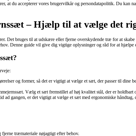
ærer, at du accepterer vores brugervilkår og persondatapolitik. Du kan na
ssæt – Hjælp til at vælge det ri
rer. Det bruges til at udskære eller fjerne overskydende træ for at ska
ehov. Denne guide vil give dig vigtige oplysninger og råd for at hjælpe 
ssæt?
rveje:
elser og former, så det er vigtigt at vælge et sæt, der passer til dine b
mejernssæt. Vælg et sæt fremstillet af høj kvalitet stål, der er holdbart 
id ad gangen, er det vigtigt at vælge et sæt med ergonomiske håndtag, 
jerne træmateriale nøjagtigt efter behov.