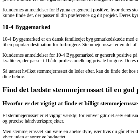
Kundernes anmeldelser for Bygma er generelt positive, hvor deres stor
kunne finde det, der passer til din præference og dit projekt. Deres ky
10-4 Byggemarked
10-4 Byggemarked er en dansk familieejet byggemarkedskæde med et br
til en populær destination for forbrugere. Stemmejernssæt er en del af 
Kundernes anmeldelser for 10-4 Byggemarked er generelt positive på 
kvaliteter, der passer til både professionelle og private brugere. Deres 
Så uanset hvilket stemmejernssæt du leder efter, kan du finde det hos en
dine behov.
Find det bedste stemmejernssæt til en god 
Hvorfor er det vigtigt at finde et billigt stemmejernss
Et stemmejernssæt er et vigtigt værktøj for enhver gør-det-selv entusi
og præcise håndværksprojekter.
Men stemmejernssæt kan være en anelse dyre, især hvis du går efter de 
giver, uden at sprænge budgettet.