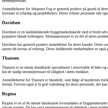
stemmejernssæt.
Anmeldelserne for Johannes Fog er generelt positive på grund af deres 
niveauer af erfaring og projektbehov. Deres erfarne personale står også 
Davidsen
Davidsen er en landsdækkende byggemarkedskæde med et bredt udvalg a
populære blandt forbrugere. Stemmejernssæt er en del af deres produ
Davidsen har generelt positive anmeldelser fra deres kunder. Deres so
uanset dit niveau af erfaring. Deres dedikerede medarbejdere er også pa
Thansen
Thansen er en dansk detailkæde specialiseret i reservedele til biler 
har de stadig stemmejernssæt til rådighed i deres butikker.
Anmeldelserne for Thansen er blandede, som følge af kundernes forskell
formål. Forvent også at få god vejledning fra deres personale, der kan 
Bygma
Bygma er en af de største danskejede leverandører af byggematerialer 
private kunder. De har også stemmejernssæt til rådighed i deres butikk