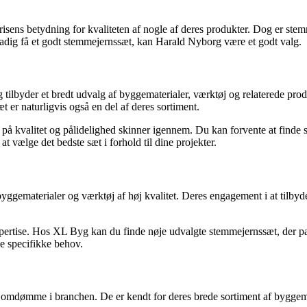
sens betydning for kvaliteten af nogle af deres produkter. Dog er stem
adig få et godt stemmejernssæt, kan Harald Nyborg være et godt valg.
ilbyder et bredt udvalg af byggematerialer, værktøj og relaterede produ
 er naturligvis også en del af deres sortiment.
på kvalitet og pålidelighed skinner igennem. Du kan forvente at finde st
at vælge det bedste sæt i forhold til dine projekter.
ggematerialer og værktøj af høj kvalitet. Deres engagement i at tilbyd
pertise. Hos XL Byg kan du finde nøje udvalgte stemmejernssæt, der pas
ne specifikke behov.
omdømme i branchen. De er kendt for deres brede sortiment af byggemater