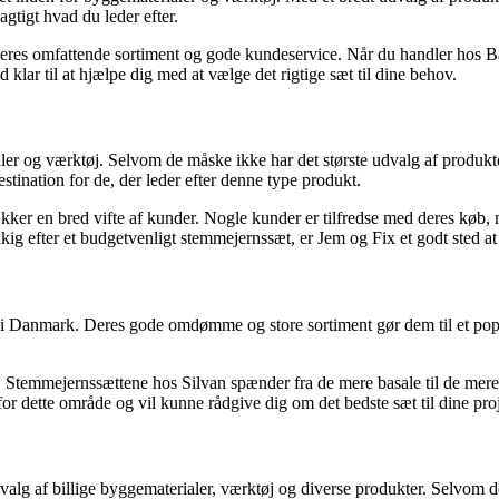
gtigt hvad du leder efter.
eres omfattende sortiment og gode kundeservice. Når du handler hos Bau
d klar til at hjælpe dig med at vælge det rigtige sæt til dine behov.
er og værktøj. Selvom de måske ikke har det største udvalg af produkte
stination for de, der leder efter denne type produkt.
rækker en bred vifte af kunder. Nogle kunder er tilfredse med deres køb
ig efter et budgetvenligt stemmejernssæt, er Jem og Fix et godt sted at 
øj i Danmark. Deres gode omdømme og store sortiment gør dem til et pop
. Stemmejernssættene hos Silvan spænder fra de mere basale til de mere sp
r dette område og vil kunne rådgive dig om det bedste sæt til dine proj
dvalg af billige byggematerialer, værktøj og diverse produkter. Selvo