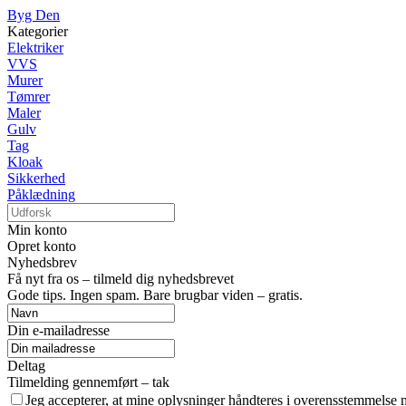
Byg Den
Kategorier
Elektriker
VVS
Murer
Tømrer
Maler
Gulv
Tag
Kloak
Sikkerhed
Påklædning
Min konto
Opret konto
Nyhedsbrev
Få nyt fra os – tilmeld dig nyhedsbrevet
Gode tips. Ingen spam. Bare brugbar viden – gratis.
Din e-mailadresse
Deltag
Tilmelding gennemført – tak
Jeg accepterer, at mine oplysninger håndteres i overensstemmelse 