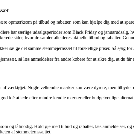
ssæt
at være opmærksom på tilbud og rabatter, som kan hjælpe dig med at spare 
ere har særlige udsalgsperioder som Black Friday og januarudsalg, hvo
rede sider, hvor de samler alle deres aktuelle tilbud og rabatter. Genne
er sælge det samme stemmejernssæt til forskellige priser. Så sørg for at 
nssæt, så læs anmeldelser fra andre købere for at sikre dig, at du får 
en af værktøjet. Nogle velkendte mærker kan være dyrere, men tilbyder o
 god idé at lede efter mindre kendte mærker eller budgetvenlige alternati
som og tålmodig. Hold øje med tilbud og rabatter, læs anmeldelser, og 
teten af stemmejernssættet.