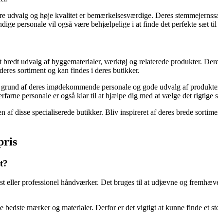
e udvalg og høje kvalitet er bemærkelsesværdige. Deres stemmejernssæt 
ndige personale vil også være behjælpelige i at finde det perfekte sæt ti
edt udvalg af byggematerialer, værktøj og relaterede produkter. Dere
deres sortiment og kan findes i deres butikker.
grund af deres imødekommende personale og gode udvalg af produkter. D
erfarne personale er også klar til at hjælpe dig med at vælge det rigtige 
 af ​​disse specialiserede butikker. Bliv inspireret af deres brede sortim
pris
æt?
ast eller professionel håndværker. Det bruges til at udjævne og fremhæve
bedste mærker og materialer. Derfor er det vigtigt at kunne finde et st