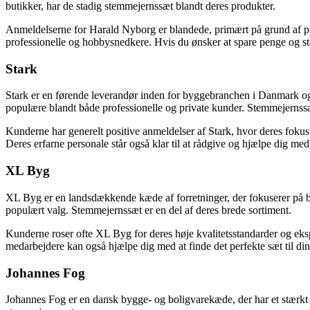
butikker, har de stadig stemmejernssæt blandt deres produkter.
Anmeldelserne for Harald Nyborg er blandede, primært på grund af pri
professionelle og hobbysnedkere. Hvis du ønsker at spare penge og st
Stark
Stark er en førende leverandør inden for byggebranchen i Danmark og t
populære blandt både professionelle og private kunder. Stemmejernssæt
Kunderne har generelt positive anmeldelser af Stark, hvor deres fokus 
Deres erfarne personale står også klar til at rådgive og hjælpe dig med 
XL Byg
XL Byg er en landsdækkende kæde af forretninger, der fokuserer på by
populært valg. Stemmejernssæt er en del af deres brede sortiment.
Kunderne roser ofte XL Byg for deres høje kvalitetsstandarder og eks
medarbejdere kan også hjælpe dig med at finde det perfekte sæt til di
Johannes Fog
Johannes Fog er en dansk bygge- og boligvarekæde, der har et stærkt 