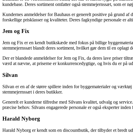
kundebase. Deres sortiment omfatter også stemmejernssæt, som er nøja
Kundernes anmeldelser for Bauhaus er generelt positive på grund af d
forskellige prisklasser og kvaliteter. Deres fagkyndige personale er alti
Jem og Fix
Jem og Fix er en kendt butikskæde med fokus på billige byggematerial
stemmejernssæt blandt deres sortiment, hvilket gør dem til en oplagt de
Der er blandede anmeldelser for Jem og Fix, da deres lave priser tilt
værd at nævne, at priserne er konkurrencedygtige, og hvis du er på udk
Silvan
Silvan er en af de større spillere inden for byggematerialer og værkt
stemmejernssæt i deres butikker.
Generelt er kunderne tilfredse med Silvans kvalitet, udvalg og service
præcise behov. Silvans engagerede personale er også eksperter inden fo
Harald Nyborg
Harald Nyborg er kendt som en discountbutik, der tilbyder et bredt u