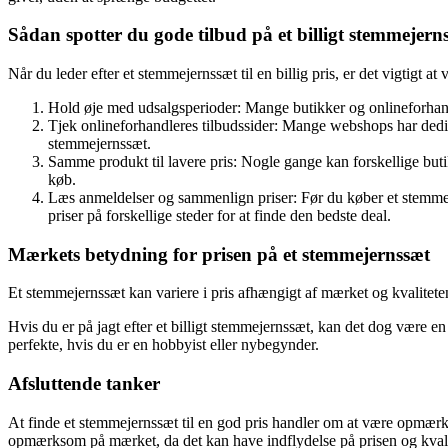
Sådan spotter du gode tilbud på et billigt stemmejern
Når du leder efter et stemmejernssæt til en billig pris, er det vigtigt 
Hold øje med udsalgsperioder: Mange butikker og onlineforhandl
Tjek onlineforhandleres tilbudssider: Mange webshops har dedike
stemmejernssæt.
Samme produkt til lavere pris: Nogle gange kan forskellige butikk
køb.
Læs anmeldelser og sammenlign priser: Før du køber et stemmejer
priser på forskellige steder for at finde den bedste deal.
Mærkets betydning for prisen på et stemmejernssæt
Et stemmejernssæt kan variere i pris afhængigt af mærket og kvalitet
Hvis du er på jagt efter et billigt stemmejernssæt, kan det dog være en
perfekte, hvis du er en hobbyist eller nybegynder.
Afsluttende tanker
At finde et stemmejernssæt til en god pris handler om at være opmærk
opmærksom på mærket, da det kan have indflydelse på prisen og kvali