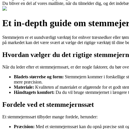
Du bliver en del af vores mailliste, når du tilmelder dig, og det indeb
Et in-depth guide om stemmejern
Stemmejern er et uundværligt værktøj for enhver træsnedker eller tøm
på markedet kan det være svært at vælge det rigtige værktøj til dine b
Hvordan vælger du det rigtige stemmejern
Når du leder efter et stemmejernssæt, er der nogle faktorer, du bør ove
Bladets størrelse og form:
Stemmejern kommer i forskellige størr
mere præcision.
Materiale:
Kvaliteten af materialet er afgørende for et godt stem
Håndtagets komfort:
Da du vil bruge stemmejernet i længere t
Fordele ved et stemmejernssæt
Et stemmejernssæt tilbyder mange fordele, herunder:
Præcision:
Med et stemmejernssæt kan du opnå præcise snit og f