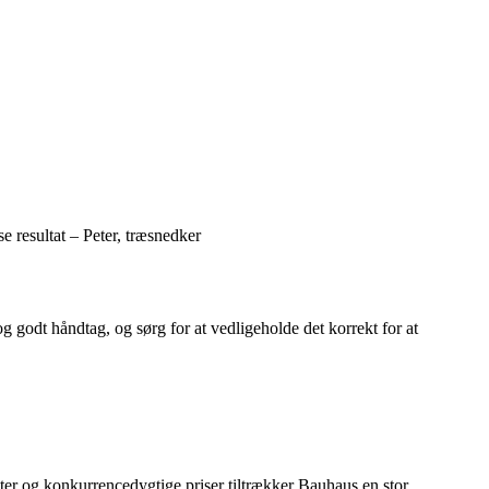
e resultat – Peter, træsnedker
 og godt håndtag, og sørg for at vedligeholde det korrekt for at
ter og konkurrencedygtige priser tiltrækker Bauhaus en stor