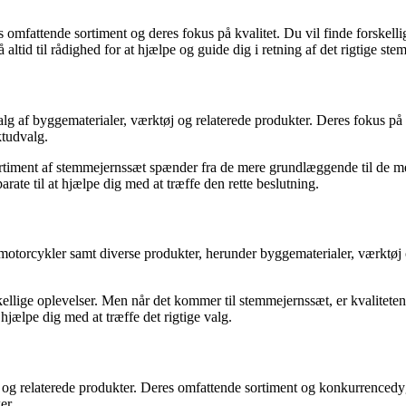
omfattende sortiment og deres fokus på kvalitet. Du vil finde forskelli
altid til rådighed for at hjælpe og guide dig i retning af det rigtige st
f byggematerialer, værktøj og relaterede produkter. Deres fokus på at
ktudvalg.
rtiment af stemmejernssæt spænder fra de mere grundlæggende til de mere
rate til at hjælpe dig med at træffe den rette beslutning.
og motorcykler samt diverse produkter, herunder byggematerialer, værktø
ige oplevelser. Men når det kommer til stemmejernssæt, er kvaliteten ge
hjælpe dig med at træffe det rigtige valg.
og relaterede produkter. Deres omfattende sortiment og konkurrencedygt
er.