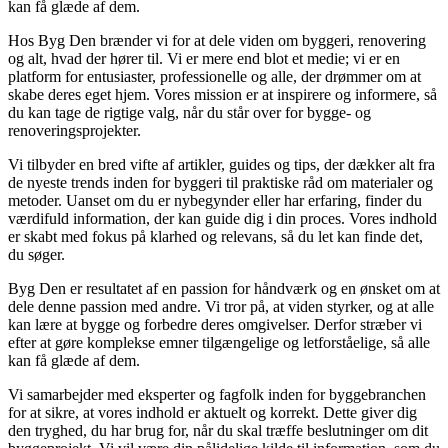
kan få glæde af dem.
Hos Byg Den brænder vi for at dele viden om byggeri, renovering
og alt, hvad der hører til. Vi er mere end blot et medie; vi er en
platform for entusiaster, professionelle og alle, der drømmer om at
skabe deres eget hjem. Vores mission er at inspirere og informere, så
du kan tage de rigtige valg, når du står over for bygge- og
renoveringsprojekter.
Vi tilbyder en bred vifte af artikler, guides og tips, der dækker alt fra
de nyeste trends inden for byggeri til praktiske råd om materialer og
metoder. Uanset om du er nybegynder eller har erfaring, finder du
værdifuld information, der kan guide dig i din proces. Vores indhold
er skabt med fokus på klarhed og relevans, så du let kan finde det,
du søger.
Byg Den er resultatet af en passion for håndværk og en ønsket om at
dele denne passion med andre. Vi tror på, at viden styrker, og at alle
kan lære at bygge og forbedre deres omgivelser. Derfor stræber vi
efter at gøre komplekse emner tilgængelige og letforståelige, så alle
kan få glæde af dem.
Vi samarbejder med eksperter og fagfolk inden for byggebranchen
for at sikre, at vores indhold er aktuelt og korrekt. Dette giver dig
den tryghed, du har brug for, når du skal træffe beslutninger om dit