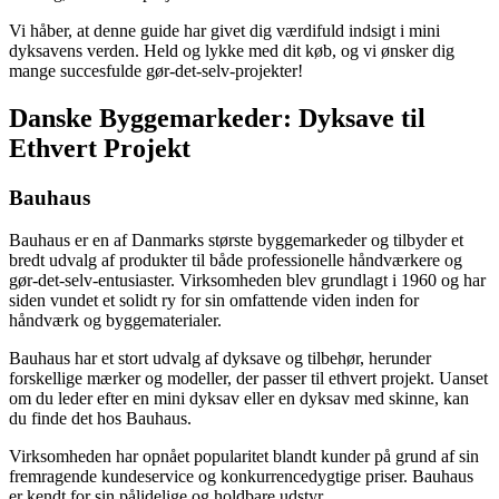
Vi håber, at denne guide har givet dig værdifuld indsigt i mini
dyksavens verden. Held og lykke med dit køb, og vi ønsker dig
mange succesfulde gør-det-selv-projekter!
Danske Byggemarkeder: Dyksave til
Ethvert Projekt
Bauhaus
Bauhaus er en af ​​Danmarks største byggemarkeder og tilbyder et
bredt udvalg af produkter til både professionelle håndværkere og
gør-det-selv-entusiaster. Virksomheden blev grundlagt i 1960 og har
siden vundet et solidt ry for sin omfattende viden inden for
håndværk og byggematerialer.
Bauhaus har et stort udvalg af dyksave og tilbehør, herunder
forskellige mærker og modeller, der passer til ethvert projekt. Uanset
om du leder efter en mini dyksav eller en dyksav med skinne, kan
du finde det hos Bauhaus.
Virksomheden har opnået popularitet blandt kunder på grund af sin
fremragende kundeservice og konkurrencedygtige priser. Bauhaus
er kendt for sin pålidelige og holdbare udstyr.