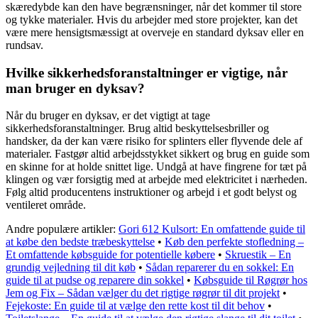
skæredybde kan den have begrænsninger, når det kommer til store
og tykke materialer. Hvis du arbejder med store projekter, kan det
være mere hensigtsmæssigt at overveje en standard dyksav eller en
rundsav.
Hvilke sikkerhedsforanstaltninger er vigtige, når
man bruger en dyksav?
Når du bruger en dyksav, er det vigtigt at tage
sikkerhedsforanstaltninger. Brug altid beskyttelsesbriller og
handsker, da der kan være risiko for splinters eller flyvende dele af
materialer. Fastgør altid arbejdsstykket sikkert og brug en guide som
en skinne for at holde snittet lige. Undgå at have fingrene for tæt på
klingen og vær forsigtig med at arbejde med elektricitet i nærheden.
Følg altid producentens instruktioner og arbejd i et godt belyst og
ventileret område.
Andre populære artikler:
Gori 612 Kulsort: En omfattende guide til
at købe den bedste træbeskyttelse
•
Køb den perfekte stofledning –
Et omfattende købsguide for potentielle købere
•
Skruestik – En
grundig vejledning til dit køb
•
Sådan reparerer du en sokkel: En
guide til at pudse og reparere din sokkel
•
Købsguide til Røgrør hos
Jem og Fix – Sådan vælger du det rigtige røgrør til dit projekt
•
Fejekoste: En guide til at vælge den rette kost til dit behov
•