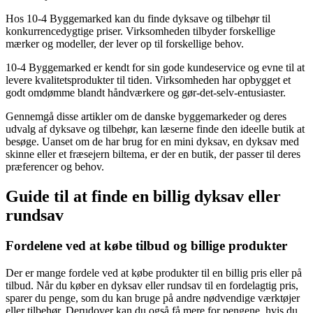
Hos 10-4 Byggemarked kan du finde dyksave og tilbehør til
konkurrencedygtige priser. Virksomheden tilbyder forskellige
mærker og modeller, der lever op til forskellige behov.
10-4 Byggemarked er kendt for sin gode kundeservice og evne til at
levere kvalitetsprodukter til tiden. Virksomheden har opbygget et
godt omdømme blandt håndværkere og gør-det-selv-entusiaster.
Gennemgå disse artikler om de danske byggemarkeder og deres
udvalg af dyksave og tilbehør, kan læserne finde den ideelle butik at
besøge. Uanset om de har brug for en mini dyksav, en dyksav med
skinne eller et fræsejern biltema, er der en butik, der passer til deres
præferencer og behov.
Guide til at finde en billig dyksav eller
rundsav
Fordelene ved at købe tilbud og billige produkter
Der er mange fordele ved at købe produkter til en billig pris eller på
tilbud. Når du køber en dyksav eller rundsav til en fordelagtig pris,
sparer du penge, som du kan bruge på andre nødvendige værktøjer
eller tilbehør. Derudover kan du også få mere for pengene, hvis du