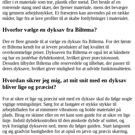
riller i et materiale som træ, plastik eller metal. Det består af en
roterende stang med skær, der fjerner materiale, mens det bevæger
sig gennem arbejdsstykket. Et fræsejern kan anvendes på en række
måder, lige fra at lave profiler til at skabe fordybninger i materialet.
Hvorfor vælge en dyksav fra Biltema?
Der er flere grunde til at vælge en dyksav fra Biltema. For det første
er Biltema kendt for at levere produkter af høj kvalitet til
overkommelige priser. Dyksaven fra Biltema er også let at håndtere
og har en justérbar dybdekontrol, hvilket giver præcisionssnit.
Desuden tilbyder Biltema ofte reservedele og tilbehør, der passer til
deres dyksave, hvilket giver mulighed for at udvide funktionaliteten.
Hvordan sikrer jeg mig, at mit snit med en dyksav
bliver lige og præcist?
For at sikre et lige og præcist snit med en dyksav skal du følge nogle
vigtige retningslinjer. Sørg for at fastgøre et stykke stykke til
arbejdsfladen for at minimere vibrations og holde materialet på
plads. Brug en skinne eller en ret kant som guide for at sikre en lige
linje. Indstil dybdekontrollen til den ønskede dybde af snittet, og
tryk forsigtigt dyksaven ned, mens du følger guiden. Start langsomt
og øg gradvist hastigheden for at opnå en jævn og præcis skæring.