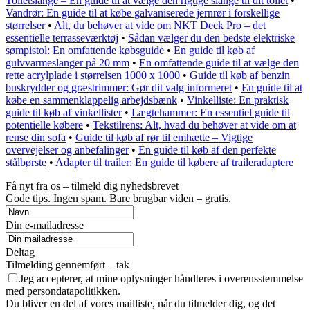
Toiletslange – En guide til at vælge den rigtige slange til dit toilet
•
Vandrør: En guide til at købe galvaniserede jernrør i forskellige
størrelser
•
Alt, du behøver at vide om NKT Deck Pro – det
essentielle terrasseværktøj
•
Sådan vælger du den bedste elektriske
sømpistol: En omfattende købsguide
•
En guide til køb af
gulvvarmeslanger på 20 mm
•
En omfattende guide til at vælge den
rette acrylplade i størrelsen 1000 x 1000
•
Guide til køb af benzin
buskrydder og græstrimmer: Gør dit valg informeret
•
En guide til at
købe en sammenklappelig arbejdsbænk
•
Vinkelliste: En praktisk
guide til køb af vinkellister
•
Lægtehammer: En essentiel guide til
potentielle købere
•
Tekstilrens: Alt, hvad du behøver at vide om at
rense din sofa
•
Guide til køb af rør til emhætte – Vigtige
overvejelser og anbefalinger
•
En guide til køb af den perfekte
stålbørste
•
Adapter til trailer: En guide til købere af traileradaptere
Få nyt fra os – tilmeld dig nyhedsbrevet
Gode tips. Ingen spam. Bare brugbar viden – gratis.
Din e-mailadresse
Deltag
Tilmelding gennemført – tak
Jeg accepterer, at mine oplysninger håndteres i overensstemmelse
med persondatapolitikken.
Du bliver en del af vores mailliste, når du tilmelder dig, og det