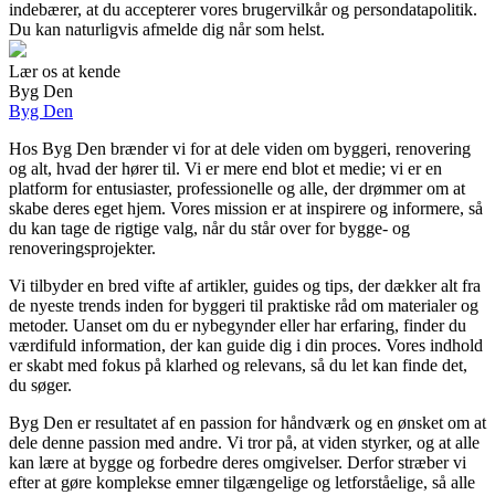
indebærer, at du accepterer vores brugervilkår og persondatapolitik.
Du kan naturligvis afmelde dig når som helst.
Lær os at kende
Byg Den
Byg Den
Hos Byg Den brænder vi for at dele viden om byggeri, renovering
og alt, hvad der hører til. Vi er mere end blot et medie; vi er en
platform for entusiaster, professionelle og alle, der drømmer om at
skabe deres eget hjem. Vores mission er at inspirere og informere, så
du kan tage de rigtige valg, når du står over for bygge- og
renoveringsprojekter.
Vi tilbyder en bred vifte af artikler, guides og tips, der dækker alt fra
de nyeste trends inden for byggeri til praktiske råd om materialer og
metoder. Uanset om du er nybegynder eller har erfaring, finder du
værdifuld information, der kan guide dig i din proces. Vores indhold
er skabt med fokus på klarhed og relevans, så du let kan finde det,
du søger.
Byg Den er resultatet af en passion for håndværk og en ønsket om at
dele denne passion med andre. Vi tror på, at viden styrker, og at alle
kan lære at bygge og forbedre deres omgivelser. Derfor stræber vi
efter at gøre komplekse emner tilgængelige og letforståelige, så alle