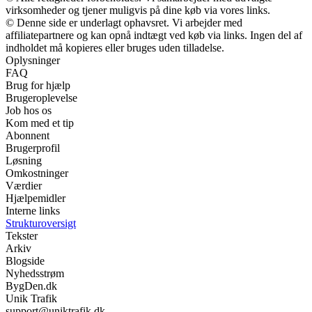
virksomheder og tjener muligvis på dine køb via vores links.
© Denne side er underlagt ophavsret. Vi arbejder med
affiliatepartnere og kan opnå indtægt ved køb via links. Ingen del af
indholdet må kopieres eller bruges uden tilladelse.
Oplysninger
FAQ
Brug for hjælp
Brugeroplevelse
Job hos os
Kom med et tip
Abonnent
Brugerprofil
Løsning
Omkostninger
Værdier
Hjælpemidler
Interne links
Strukturoversigt
Tekster
Arkiv
Blogside
Nyhedsstrøm
BygDen.dk
Unik Trafik
support@uniktrafik.dk