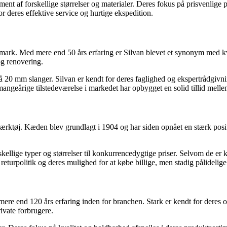
nt af forskellige størrelser og materialer. Deres fokus på prisvenlige pro
deres effektive service og hurtige ekspedition.
rk. Med mere end 50 års erfaring er Silvan blevet et synonym med kval
og renovering.
20 mm slanger. Silvan er kendt for deres faglighed og ekspertrådgivning
mangeårige tilstedeværelse i markedet har opbygget en solid tillid me
ktøj. Kæden blev grundlagt i 1904 og har siden opnået en stærk positi
ellige typer og størrelser til konkurrencedygtige priser. Selvom de er 
turpolitik og deres mulighed for at købe billige, men stadig pålidelige
ere end 120 års erfaring inden for branchen. Stark er kendt for deres o
ivate forbrugere.