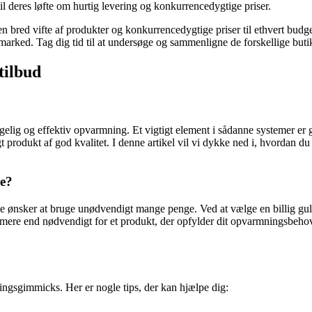
l deres løfte om hurtig levering og konkurrencedygtige priser.
 en bred vifte af produkter og konkurrencedygtige priser til ethvert b
de marked. Tag dig tid til at undersøge og sammenligne de forskellige bu
tilbud
ig og effektiv opvarmning. Et vigtigt element i sådanne systemer er g
gt produkt af god kvalitet. I denne artikel vil vi dykke ned i, hvordan 
ge?
kke ønsker at bruge unødvendigt mange penge. Ved at vælge en billig gu
e mere end nødvendigt for et produkt, der opfylder dit opvarmningsbehov
ingsgimmicks. Her er nogle tips, der kan hjælpe dig: