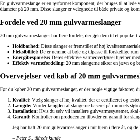
En gulvvarmeslange er en rørformet komponent, der bruges til at lede
diameter på 20 mm. Disse slanger er velegnede til både private og ko
Fordele ved 20 mm gulvvarmeslanger
20 mm gulvvarmeslanger har flere fordele, der gør dem til et populært 
Holdbarhed:
Disse slanger er fremstillet af høj kvalitetsmateri
Fleksibilitet:
De er nemme at bøje og tilpasse til forskellige rum o
Energibesparelse:
Deres effektive varmeoverførsel hjælper me
Effektiv varmefordeling:
20 mm slangerne sikrer en jævn og be
Overvejelser ved køb af 20 mm gulvvarmes
Før du køber 20 mm gulvvarmeslanger, er der nogle vigtige faktorer, du
Kvalitet:
Vælg slanger af høj kvalitet, der er certificeret og teste
Længde:
Vurder længden af slangerne baseret på rummets større
Installation:
Hvis du selv vil installere gulvvarmesystemet, skal
Garanti:
Kontroller om producenten tilbyder en garanti for slang
Jeg har haft 20 mm gulvvarmeslanger i mit hjem i flere år, og de ha
– Peter S., tilfreds kunde