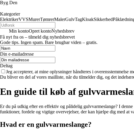
Byg Den
Kategorier
Elektriker
VVS
Murer
Tømrer
Maler
Gulv
Tag
Kloak
Sikkerhed
Påklædnin
Min konto
Opret konto
Nyhedsbrev
Få nyt fra os – tilmeld dig nyhedsbrevet
Gode tips. Ingen spam. Bare brugbar viden – gratis.
Din e-mailadresse
Deltag
Jeg accepterer, at mine oplysninger håndteres i overensstemmelse m
Du bliver en del af vores mailliste, når du tilmelder dig, og det indebæ
En guide til køb af gulvvarmesl
Er du på udkig efter en effektiv og pålidelig gulvvarmeslange? I denne a
funktioner, fordele og vigtige overvejelser, der kan hjælpe dig med at v
Hvad er en gulvvarmeslange?