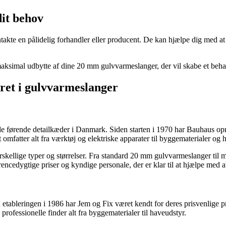
dit behov
akte en pålidelig forhandler eller producent. De kan hjælpe dig med at v
å maksimal udbytte af dine 20 mm gulvvarmeslanger, der vil skabe et beha
eret i gulvvarmeslanger
e førende detailkæder i Danmark. Siden starten i 1970 har Bauhaus opnå
 omfatter alt fra værktøj og elektriske apparater til byggematerialer og
rskellige typer og størrelser. Fra standard 20 mm gulvvarmeslanger til 
edygtige priser og kyndige personale, der er klar til at hjælpe med at 
ableringen i 1986 har Jem og Fix været kendt for deres prisvenlige 
professionelle finder alt fra byggematerialer til haveudstyr.