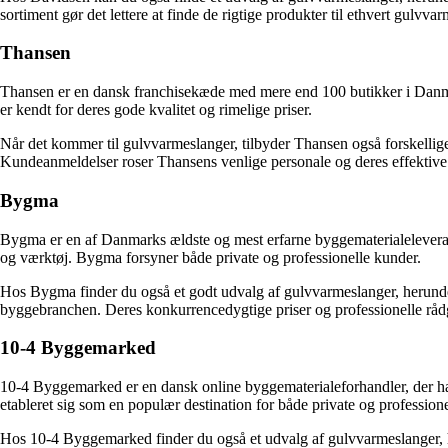
sortiment gør det lettere at finde de rigtige produkter til ethvert gulvva
Thansen
Thansen er en dansk franchisekæde med mere end 100 butikker i Danmark
er kendt for deres gode kvalitet og rimelige priser.
Når det kommer til gulvvarmeslanger, tilbyder Thansen også forskellige
Kundeanmeldelser roser Thansens venlige personale og deres effektive
Bygma
Bygma er en af Danmarks ældste og mest erfarne byggematerialeleverand
og værktøj. Bygma forsyner både private og professionelle kunder.
Hos Bygma finder du også et godt udvalg af gulvvarmeslanger, herunde
byggebranchen. Deres konkurrencedygtige priser og professionelle rådg
10-4 Byggemarked
10-4 Byggemarked er en dansk online byggematerialeforhandler, der har
etableret sig som en populær destination for både private og profession
Hos 10-4 Byggemarked finder du også et udvalg af gulvvarmeslanger, 