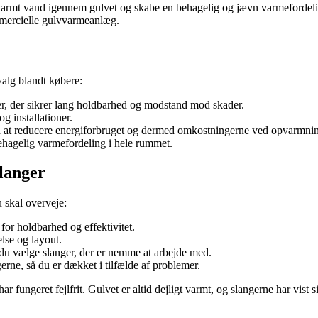
 varmt vand igennem gulvet og skabe en behagelig og jævn varmefordeli
mmercielle gulvvarmeanlæg.
valg blandt købere:
aler, der sikrer lang holdbarhed og modstand mod skader.
g installationer.
d at reducere energiforbruget og dermed omkostningerne ved opvarmni
hagelig varmefordeling i hele rummet.
langer
 skal overveje:
t for holdbarhed og effektivitet.
lse og layout.
 du vælge slanger, der er nemme at arbejde med.
erne, så du er dækket i tilfælde af problemer.
r fungeret fejlfrit. Gulvet er altid dejligt varmt, og slangerne har vist 