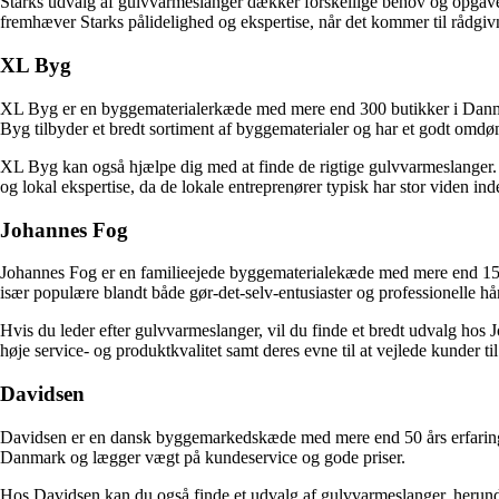
Starks udvalg af gulvvarmeslanger dækker forskellige behov og opgaver.
fremhæver Starks pålidelighed og ekspertise, når det kommer til rådgi
XL Byg
XL Byg er en byggematerialerkæde med mere end 300 butikker i Danmar
Byg tilbyder et bredt sortiment af byggematerialer og har et godt omd
XL Byg kan også hjælpe dig med at finde de rigtige gulvvarmeslanger. 
og lokal ekspertise, da de lokale entreprenører typisk har stor viden i
Johannes Fog
Johannes Fog er en familieejede byggematerialekæde med mere end 150 å
især populære blandt både gør-det-selv-entusiaster og professionelle h
Hvis du leder efter gulvvarmeslanger, vil du finde et bredt udvalg hos
høje service- og produktkvalitet samt deres evne til at vejlede kunder til 
Davidsen
Davidsen er en dansk byggemarkedskæde med mere end 50 års erfaring. K
Danmark og lægger vægt på kundeservice og gode priser.
Hos Davidsen kan du også finde et udvalg af gulvvarmeslanger, herund