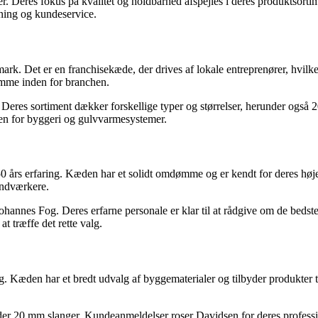
 Deres fokus på kvalitet og holdbarhed afspejles i deres produktsortime
vning og kundeservice.
k. Det er en franchisekæde, der drives af lokale entreprenører, hvil
ømme inden for branchen.
Deres sortiment dækker forskellige typer og størrelser, herunder også
nden for byggeri og gulvvarmesystemer.
rs erfaring. Kæden har et solidt omdømme og er kendt for deres høje k
åndværkere.
 Johannes Fog. Deres erfarne personale er klar til at rådgive om de bed
at træffe det rette valg.
æden har et bredt udvalg af byggematerialer og tilbyder produkter til
er 20 mm slanger. Kundeanmeldelser roser Davidsen for deres professi