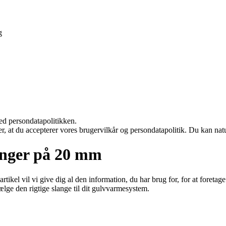
g
ed persondatapolitikken.
rer, at du accepterer vores brugervilkår og persondatapolitik. Du kan nat
anger på 20 mm
rtikel vil vi give dig al den information, du har brug for, for at foret
ælge den rigtige slange til dit gulvvarmesystem.