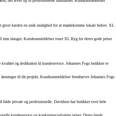
nt, der lever op til professionelle standarder. Kundeanmeldelser
ket giver kæden en unik mulighed for at imødekomme lokale behov. XL
 20 mm slanger. Kundeanmeldelser roser XL Byg for deres gode priser
valitet og dedikation til kundeservice. Johannes Fogs butikker er
ste løsninger til dit projekt. Kundeanmeldelser fremhæver Johannes Fogs
 både private og professionelle. Davidsen har butikker over hele
onelle kundeservice og konkurrencedygtige priser. Deres brede