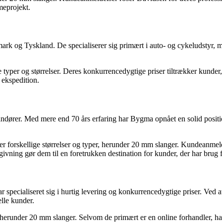
rmeprojekt.
 og Tyskland. De specialiserer sig primært i auto- og cykeludstyr, me
 typer og størrelser. Deres konkurrencedygtige priser tiltrækker kunde
 ekspedition.
ører. Med mere end 70 års erfaring har Bygma opnået en solid position
r forskellige størrelser og typer, herunder 20 mm slanger. Kundeanmel
ivning gør dem til en foretrukken destination for kunder, der har brug
 specialiseret sig i hurtig levering og konkurrencedygtige priser. Ve
elle kunder.
herunder 20 mm slanger. Selvom de primært er en online forhandler, h