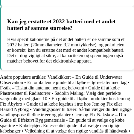
Kan jeg erstatte et 2032 batteri med et andet
batteri af samme størrelse?
Hvis specifikationerne på det andet batteri er de samme som et
2032 batteri (20mm diameter, 3,2 mm tykkelse), og polariteten
er korrekt, kan du erstatte det med et andet kompatibelt batteri.
Det er dog vigtigt at sikre, at kapaciteten og spændingen også
matcher behovet for det elektroniske apparat.
Andre populære artikler:
Vandkikkert – En Guide til Underwater
Observation
•
En omfattende guide til at købe et tørrestativ med tag
•
F-stik – Tilslut din antenne nemt og bekvemt
•
Guide til at købe
Plastrosetter til Radiatorrør
•
Sadolin Maling: Vælg den perfekte
vægmaling med glans 10
•
En guide til at købe produkter hos Jem og
Fix Åbybro
•
Guide til at købe legehus i træ hos Jem og Fix eller
Harald Nyborg
•
Vandingsposer til træer: Sådan vælger du den rigtige
vandingspose til dine træer og planter
•
Jem og Fix Nakskov – Din
Guide til Effektivt Byggemateriale
•
En guide til at vælge og købe
spærtræ
•
Kabelsøger: En essentiel guide til at vælge den rigtige
kabelsøger
•
Vejledning til at vælge den rigtige vandlås til håndvask
•