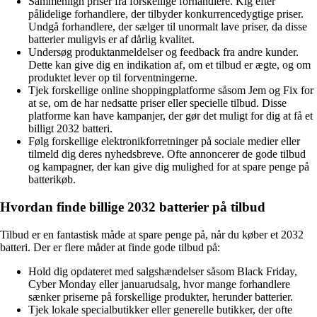
Sammenlign priser fra forskellige forhandlere. Kig efter
pålidelige forhandlere, der tilbyder konkurrencedygtige priser.
Undgå forhandlere, der sælger til unormalt lave priser, da disse
batterier muligvis er af dårlig kvalitet.
Undersøg produktanmeldelser og feedback fra andre kunder.
Dette kan give dig en indikation af, om et tilbud er ægte, og om
produktet lever op til forventningerne.
Tjek forskellige online shoppingplatforme såsom Jem og Fix for
at se, om de har nedsatte priser eller specielle tilbud. Disse
platforme kan have kampanjer, der gør det muligt for dig at få et
billigt 2032 batteri.
Følg forskellige elektronikforretninger på sociale medier eller
tilmeld dig deres nyhedsbreve. Ofte annoncerer de gode tilbud
og kampagner, der kan give dig mulighed for at spare penge på
batterikøb.
Hvordan finde billige 2032 batterier på tilbud
Tilbud er en fantastisk måde at spare penge på, når du køber et 2032
batteri. Der er flere måder at finde gode tilbud på:
Hold dig opdateret med salgshændelser såsom Black Friday,
Cyber Monday eller januarudsalg, hvor mange forhandlere
sænker priserne på forskellige produkter, herunder batterier.
Tjek lokale specialbutikker eller generelle butikker, der ofte