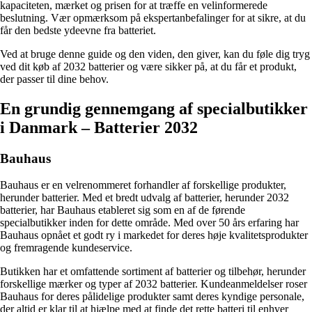
kapaciteten, mærket og prisen for at træffe en velinformerede
beslutning. Vær opmærksom på ekspertanbefalinger for at sikre, at du
får den bedste ydeevne fra batteriet.
Ved at bruge denne guide og den viden, den giver, kan du føle dig tryg
ved dit køb af 2032 batterier og være sikker på, at du får et produkt,
der passer til dine behov.
En grundig gennemgang af specialbutikker
i Danmark – Batterier 2032
Bauhaus
Bauhaus er en velrenommeret forhandler af forskellige produkter,
herunder batterier. Med et bredt udvalg af batterier, herunder 2032
batterier, har Bauhaus etableret sig som en af de førende
specialbutikker inden for dette område. Med over 50 års erfaring har
Bauhaus opnået et godt ry i markedet for deres høje kvalitetsprodukter
og fremragende kundeservice.
Butikken har et omfattende sortiment af batterier og tilbehør, herunder
forskellige mærker og typer af 2032 batterier. Kundeanmeldelser roser
Bauhaus for deres pålidelige produkter samt deres kyndige personale,
der altid er klar til at hjælpe med at finde det rette batteri til enhver