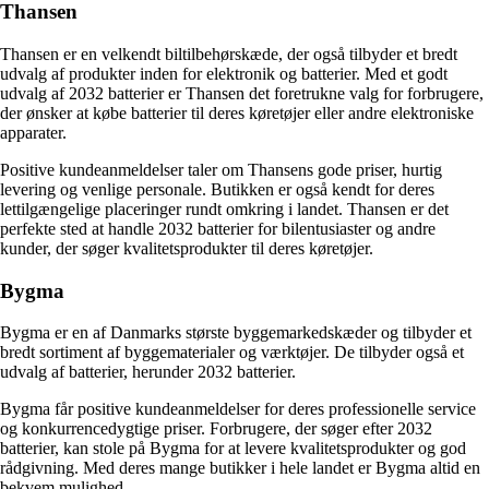
Thansen
Thansen er en velkendt biltilbehørskæde, der også tilbyder et bredt
udvalg af produkter inden for elektronik og batterier. Med et godt
udvalg af 2032 batterier er Thansen det foretrukne valg for forbrugere,
der ønsker at købe batterier til deres køretøjer eller andre elektroniske
apparater.
Positive kundeanmeldelser taler om Thansens gode priser, hurtig
levering og venlige personale. Butikken er også kendt for deres
lettilgængelige placeringer rundt omkring i landet. Thansen er det
perfekte sted at handle 2032 batterier for bilentusiaster og andre
kunder, der søger kvalitetsprodukter til deres køretøjer.
Bygma
Bygma er en af Danmarks største byggemarkedskæder og tilbyder et
bredt sortiment af byggematerialer og værktøjer. De tilbyder også et
udvalg af batterier, herunder 2032 batterier.
Bygma får positive kundeanmeldelser for deres professionelle service
og konkurrencedygtige priser. Forbrugere, der søger efter 2032
batterier, kan stole på Bygma for at levere kvalitetsprodukter og god
rådgivning. Med deres mange butikker i hele landet er Bygma altid en
bekvem mulighed.