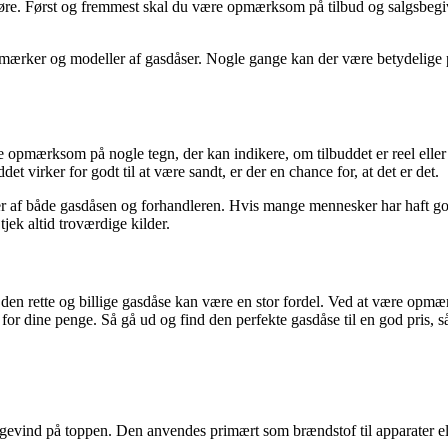
n gøre. Først og fremmest skal du være opmærksom på tilbud og salgsbegi
mærker og modeller af gasdåser. Nogle gange kan der være betydelige p
ære opmærksom på nogle tegn, der kan indikere, om tilbuddet er reel eller
det virker for godt til at være sandt, er der en chance for, at det er det.
r af både gasdåsen og forhandleren. Hvis mange mennesker har haft god
jek altid troværdige kilder.
nde den rette og billige gasdåse kan være en stor fordel. Ved at være opm
gt for dine penge. Så gå ud og find den perfekte gasdåse til en god pris
vind på toppen. Den anvendes primært som brændstof til apparater eller