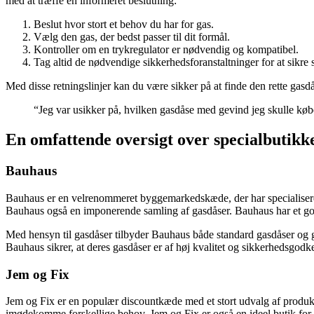
med at træffe en informeret beslutning:
Beslut hvor stort et behov du har for gas.
Vælg den gas, der bedst passer til dit formål.
Kontroller om en trykregulator er nødvendig og kompatibel.
Tag altid de nødvendige sikkerhedsforanstaltninger for at sikre 
Med disse retningslinjer kan du være sikker på at finde den rette gasdå
“Jeg var usikker på, hvilken gasdåse med gevind jeg skulle købe
En omfattende oversigt over specialbutikk
Bauhaus
Bauhaus er en velrenommeret byggemarkedskæde, der har specialiseret
Bauhaus også en imponerende samling af gasdåser. Bauhaus har et godt
Med hensyn til gasdåser tilbyder Bauhaus både standard gasdåser og g
Bauhaus sikrer, at deres gasdåser er af høj kvalitet og sikkerhedsgodke
Jem og Fix
Jem og Fix er en populær discountkæde med et stort udvalg af produkter
imødekomme forskellige behov. Jem og Fix er også en ideel butik for d