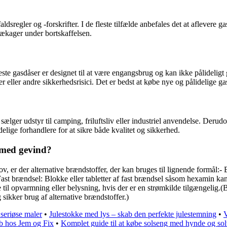
ldsregler og -forskrifter. I de fleste tilfælde anbefales det at aflevere
slækager under bortskaffelsen.
ste gasdåser er designet til at være engangsbrug og kan ikke pålidelig
r eller andre sikkerhedsrisici. Det er bedst at købe nye og pålidelige ga
ælger udstyr til camping, friluftsliv eller industriel anvendelse. Deru
delige forhandlere for at sikre både kvalitet og sikkerhed.
e med gevind?
hov, er der alternative brændstoffer, der kan bruges til lignende formå
Fast brændsel: Blokke eller tabletter af fast brændsel såsom hexamin ka
de til opvarmning eller belysning, hvis der er en strømkilde tilgængelig.
g sikker brug af alternative brændstoffer.)
 seriøse maler
•
Julestokke med lys – skab den perfekte julestemning
•
V
øb hos Jem og Fix
•
Komplet guide til at købe solseng med hynde og so