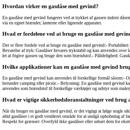
Hvordan virker en gasdåse med gevind?
En gasdåse med gevind fungerer ved at trykket af gassen indeni dåsen 
via en egnet brænder, lanterne eller lignende apparater.
Hvad er fordelene ved at bruge en gasdåse med gevin
Der er flere fordele ved at bruge en gasdåse med gevind:- Portabilitet
Bevarelse af tryk: Gasdåser bevares trykstabil og kan anvendes over
let at frigive gassen og bruge den som brændstof.- Pålidelighed: Gasdå
Hvilke applikationer kan en gasdåse med gevind bruge
En gasdåse med gevind kan anvendes til forskellige formål såsom:- 
herunder camping eller picnic.- Belysning: En gasdåse med gevind kan
anvendes som brændstof til forskellige værktøjer og udstyr som malerpis
Hvad er vigtige sikkerhedsforanstaltninger ved brug
Når du bruger en gasdåse med gevind, er det vigtigt at følge nogle sik
altid gasdåser i et godt ventileret område for at undgå ophobning af fa
Respekt for grænser: Overfyld ikke gasdåser eller udsæt dem for ekstr