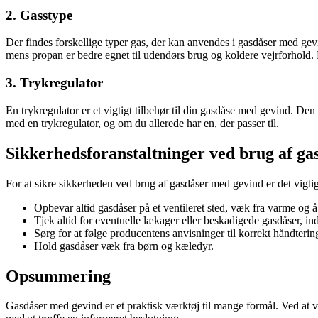
2. Gasstype
Der findes forskellige typer gas, der kan anvendes i gasdåser med gevi
mens propan er bedre egnet til udendørs brug og koldere vejrforhold.
3. Trykregulator
En trykregulator er et vigtigt tilbehør til din gasdåse med gevind. Den
med en trykregulator, og om du allerede har en, der passer til.
Sikkerhedsforanstaltninger ved brug af g
For at sikre sikkerheden ved brug af gasdåser med gevind er det vigti
Opbevar altid gasdåser på et ventileret sted, væk fra varme og å
Tjek altid for eventuelle lækager eller beskadigede gasdåser, i
Sørg for at følge producentens anvisninger til korrekt håndteri
Hold gasdåser væk fra børn og kæledyr.
Opsummering
Gasdåser med gevind er et praktisk værktøj til mange formål. Ved at v