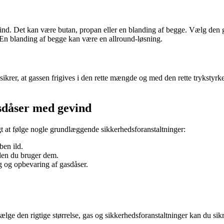
nd. Det kan være butan, propan eller en blanding af begge. Vælg den gas,
 En blanding af begge kan være en allround-løsning.
 sikrer, at gassen frigives i den rette mængde og med den rette trykstyr
asdåser med gevind
gt at følge nogle grundlæggende sikkerhedsforanstaltninger:
ben ild.
nden du bruger dem.
ng og opbevaring af gasdåser.
ælge den rigtige størrelse, gas og sikkerhedsforanstaltninger kan du s