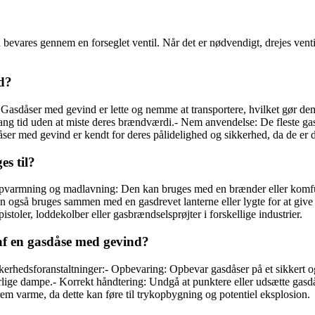
bevares gennem en forseglet ventil. Når det er nødvendigt, drejes vent
d?
: Gasdåser med gevind er lette og nemme at transportere, hvilket gør dem
 lang tid uden at miste deres brændværdi.- Nem anvendelse: De fleste 
ser med gevind er kendt for deres pålidelighed og sikkerhed, da de er de
s til?
Opvarmning og madlavning: Den kan bruges med en brænder eller komfur 
 også bruges sammen med en gasdrevet lanterne eller lygte for at give
toler, loddekolber eller gasbrændselsprøjter i forskellige industrier.
 af en gasdåse med gevind?
kerhedsforanstaltninger:- Opbevaring: Opbevar gasdåser på et sikkert og 
rlige dampe.- Korrekt håndtering: Undgå at punktere eller udsætte gasdås
em varme, da dette kan føre til trykopbygning og potentiel eksplosion.