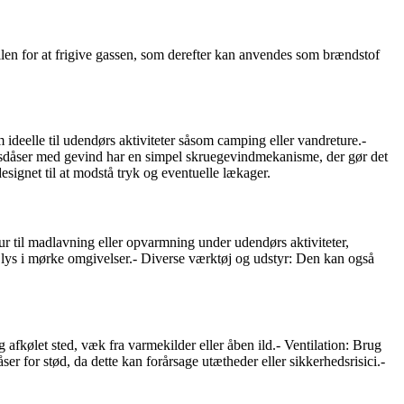
ilen for at frigive gassen, som derefter kan anvendes som brændstof
 ideelle til udendørs aktiviteter såsom camping eller vandreture.-
gasdåser med gevind har en simpel skruegevindmekanisme, der gør det
signet til at modstå tryk og eventuelle lækager.
til madlavning eller opvarmning under udendørs aktiviteter,
 lys i mørke omgivelser.- Diverse værktøj og udstyr: Den kan også
afkølet sted, væk fra varmekilder eller åben ild.- Ventilation: Brug
er for stød, da dette kan forårsage utætheder eller sikkerhedsrisici.-