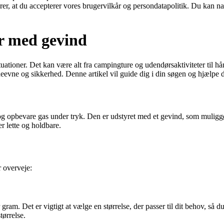
ærer, at du accepterer vores brugervilkår og persondatapolitik. Du kan na
er med gevind
uationer. Det kan være alt fra campingture og udendørsaktiviteter til hå
deevne og sikkerhed. Denne artikel vil guide dig i din søgen og hjælpe 
 opbevare gas under tryk. Den er udstyret med et gevind, som muliggør ti
r lette og holdbare.
r overveje:
r gram. Det er vigtigt at vælge en størrelse, der passer til dit behov, så 
tørrelse.