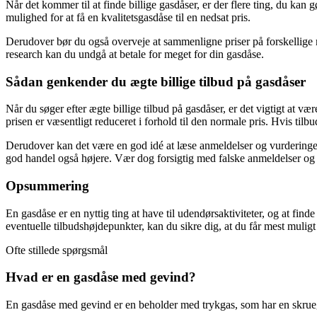
Når det kommer til at finde billige gasdåser, er der flere ting, du ka
mulighed for at få en kvalitetsgasdåse til en nedsat pris.
Derudover bør du også overveje at sammenligne priser på forskellige 
research kan du undgå at betale for meget for din gasdåse.
Sådan genkender du ægte billige tilbud på gasdåser
Når du søger efter ægte billige tilbud på gasdåser, er det vigtigt at v
prisen er væsentligt reduceret i forhold til den normale pris. Hvis tilbud
Derudover kan det være en god idé at læse anmeldelser og vurderinge
god handel også højere. Vær dog forsigtig med falske anmeldelser og t
Opsummering
En gasdåse er en nyttig ting at have til udendørsaktiviteter, og at fi
eventuelle tilbudshøjdepunkter, kan du sikre dig, at du får mest muli
Ofte stillede spørgsmål
Hvad er en gasdåse med gevind?
En gasdåse med gevind er en beholder med trykgas, som har en skruege