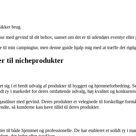
sikker brug.
se med gevind til dit behov, uanset om det er til udendørs eventyr eller 
 til min campingtur, men denne guide hjalp mig med at træffe det rigtig
er til nicheprodukter
 sig i et bredt udvalg af produkter til byggeri og hjemmeforbedring. 
 ry i markedet for deres omfattende udvalg, høj kvalitet og konkurrenc
asdåser med gevind. Deres produkter er velegnede til forskellige formå
ndte, så kunderne kan have tillid til deres produkter.
 til både hjemmet og professionelle. De har etableret et solidt ry i mar
em, der leder efter gasdåser.