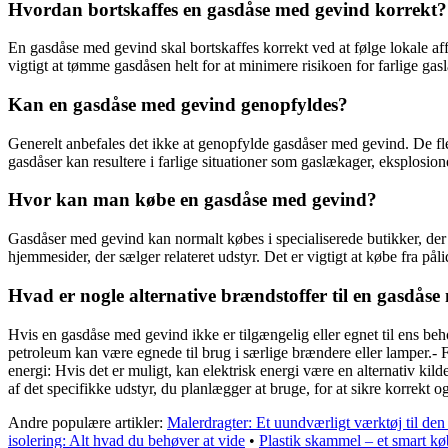
Hvordan bortskaffes en gasdåse med gevind korrekt?
En gasdåse med gevind skal bortskaffes korrekt ved at følge lokale affa
vigtigt at tømme gasdåsen helt for at minimere risikoen for farlige ga
Kan en gasdåse med gevind genopfyldes?
Generelt anbefales det ikke at genopfylde gasdåser med gevind. De fle
gasdåser kan resultere i farlige situationer som gaslækager, eksplosione
Hvor kan man købe en gasdåse med gevind?
Gasdåser med gevind kan normalt købes i specialiserede butikker, der s
hjemmesider, der sælger relateret udstyr. Det er vigtigt at købe fra påli
Hvad er nogle alternative brændstoffer til en gasdås
Hvis en gasdåse med gevind ikke er tilgængelig eller egnet til ens be
petroleum kan være egnede til brug i særlige brændere eller lamper.- 
energi: Hvis det er muligt, kan elektrisk energi være en alternativ kil
af det specifikke udstyr, du planlægger at bruge, for at sikre korrekt o
Andre populære artikler:
Malerdragter: Et uundværligt værktøj til den
isolering: Alt hvad du behøver at vide
•
Plastik skammel – et smart k