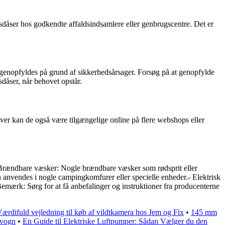
 gasdåser hos godkendte affaldsindsamlere eller genbrugscentre. Det er
t genopfyldes på grund af sikkerhedsårsager. Forsøg på at genopfylde
sdåser, når behovet opstår.
dover kan de også være tilgængelige online på flere webshops eller
l:- Brændbare væsker: Nogle brændbare væsker som rødsprit eller
n anvendes i nogle campingkomfurer eller specielle enheder.- Elektrisk
(Bemærk: Sørg for at få anbefalinger og instruktioner fra producenterne
ærdifuld vejledning til køb af vildtkamera hos Jem og Fix
•
145 mm
lvogn
•
En Guide til Elektriske Luftpumper: Sådan Vælger du den