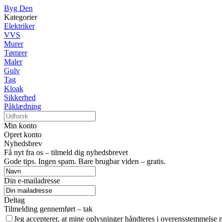
Byg Den
Kategorier
Elektriker
VVS
Murer
Tømrer
Maler
Gulv
Tag
Kloak
Sikkerhed
Påklædning
Min konto
Opret konto
Nyhedsbrev
Få nyt fra os – tilmeld dig nyhedsbrevet
Gode tips. Ingen spam. Bare brugbar viden – gratis.
Din e-mailadresse
Deltag
Tilmelding gennemført – tak
Jeg accepterer, at mine oplysninger håndteres i overensstemmelse 