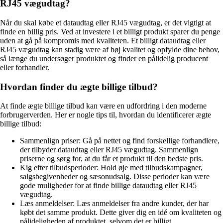
RJ45 vægudtag?
Når du skal købe et dataudtag eller RJ45 vægudtag, er det vigtigt at
finde en billig pris. Ved at investere i et billigt produkt sparer du penge
uden at gå på kompromis med kvaliteten. Et billigt dataudtag eller
RJ45 vægudtag kan stadig være af høj kvalitet og opfylde dine behov,
så længe du undersøger produktet og finder en pålidelig producent
eller forhandler.
Hvordan finder du ægte billige tilbud?
At finde ægte billige tilbud kan være en udfordring i den moderne
forbrugerverden. Her er nogle tips til, hvordan du identificerer ægte
billige tilbud:
Sammenlign priser: Gå på nettet og find forskellige forhandlere,
der tilbyder dataudtag eller RJ45 vægudtag. Sammenlign
priserne og sørg for, at du får et produkt til den bedste pris.
Kig efter tilbudsperioder: Hold øje med tilbudskampagner,
salgsbegivenheder og sæsonudsalg. Disse perioder kan være
gode muligheder for at finde billige dataudtag eller RJ45
vægudtag.
Læs anmeldelser: Læs anmeldelser fra andre kunder, der har
købt det samme produkt. Dette giver dig en idé om kvaliteten og
pålideligheden af produktet, selvom det er billigt.