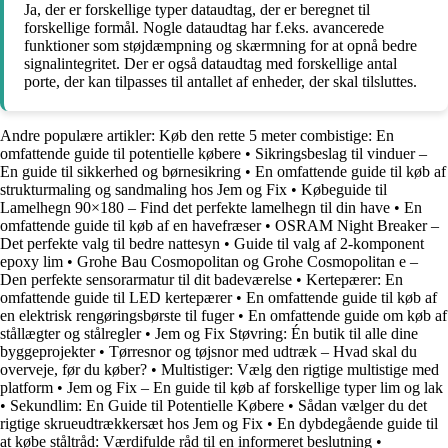
Ja, der er forskellige typer dataudtag, der er beregnet til
forskellige formål. Nogle dataudtag har f.eks. avancerede
funktioner som støjdæmpning og skærmning for at opnå bedre
signalintegritet. Der er også dataudtag med forskellige antal
porte, der kan tilpasses til antallet af enheder, der skal tilsluttes.
Andre populære artikler:
Køb den rette 5 meter combistige: En
omfattende guide til potentielle købere
•
Sikringsbeslag til vinduer –
En guide til sikkerhed og børnesikring
•
En omfattende guide til køb af
strukturmaling og sandmaling hos Jem og Fix
•
Købeguide til
Lamelhegn 90×180 – Find det perfekte lamelhegn til din have
•
En
omfattende guide til køb af en havefræser
•
OSRAM Night Breaker –
Det perfekte valg til bedre nattesyn
•
Guide til valg af 2-komponent
epoxy lim
•
Grohe Bau Cosmopolitan og Grohe Cosmopolitan e –
Den perfekte sensorarmatur til dit badeværelse
•
Kertepærer: En
omfattende guide til LED kertepærer
•
En omfattende guide til køb af
en elektrisk rengøringsbørste til fuger
•
En omfattende guide om køb af
stållægter og stålregler
•
Jem og Fix Støvring: Én butik til alle dine
byggeprojekter
•
Tørresnor og tøjsnor med udtræk – Hvad skal du
overveje, før du køber?
•
Multistiger: Vælg den rigtige multistige med
platform
•
Jem og Fix – En guide til køb af forskellige typer lim og lak
•
Sekundlim: En Guide til Potentielle Købere
•
Sådan vælger du det
rigtige skrueudtrækkersæt hos Jem og Fix
•
En dybdegående guide til
at købe ståltråd: Værdifulde råd til en informeret beslutning
•