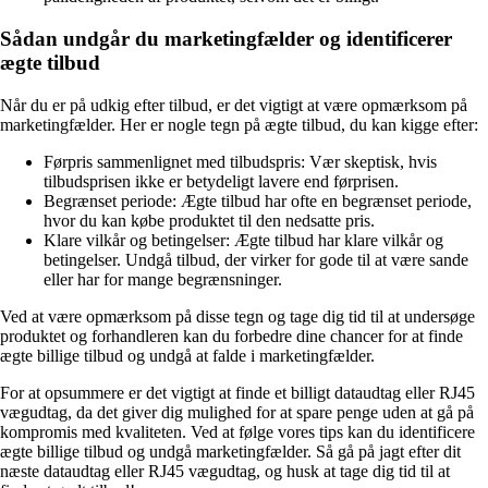
Sådan undgår du marketingfælder og identificerer
ægte tilbud
Når du er på udkig efter tilbud, er det vigtigt at være opmærksom på
marketingfælder. Her er nogle tegn på ægte tilbud, du kan kigge efter:
Førpris sammenlignet med tilbudspris: Vær skeptisk, hvis
tilbudsprisen ikke er betydeligt lavere end førprisen.
Begrænset periode: Ægte tilbud har ofte en begrænset periode,
hvor du kan købe produktet til den nedsatte pris.
Klare vilkår og betingelser: Ægte tilbud har klare vilkår og
betingelser. Undgå tilbud, der virker for gode til at være sande
eller har for mange begrænsninger.
Ved at være opmærksom på disse tegn og tage dig tid til at undersøge
produktet og forhandleren kan du forbedre dine chancer for at finde
ægte billige tilbud og undgå at falde i marketingfælder.
For at opsummere er det vigtigt at finde et billigt dataudtag eller RJ45
vægudtag, da det giver dig mulighed for at spare penge uden at gå på
kompromis med kvaliteten. Ved at følge vores tips kan du identificere
ægte billige tilbud og undgå marketingfælder. Så gå på jagt efter dit
næste dataudtag eller RJ45 vægudtag, og husk at tage dig tid til at