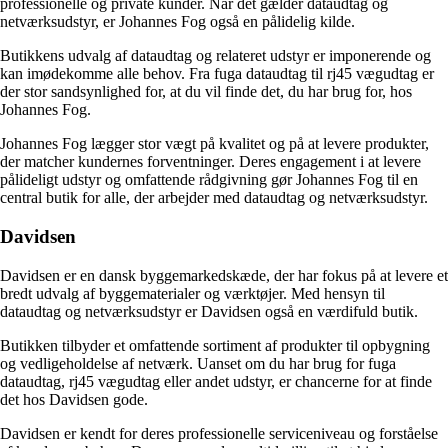
professionelle og private kunder. Når det gælder dataudtag og
netværksudstyr, er Johannes Fog også en pålidelig kilde.
Butikkens udvalg af dataudtag og relateret udstyr er imponerende og
kan imødekomme alle behov. Fra fuga dataudtag til rj45 vægudtag er
der stor sandsynlighed for, at du vil finde det, du har brug for, hos
Johannes Fog.
Johannes Fog lægger stor vægt på kvalitet og på at levere produkter,
der matcher kundernes forventninger. Deres engagement i at levere
pålideligt udstyr og omfattende rådgivning gør Johannes Fog til en
central butik for alle, der arbejder med dataudtag og netværksudstyr.
Davidsen
Davidsen er en dansk byggemarkedskæde, der har fokus på at levere et
bredt udvalg af byggematerialer og værktøjer. Med hensyn til
dataudtag og netværksudstyr er Davidsen også en værdifuld butik.
Butikken tilbyder et omfattende sortiment af produkter til opbygning
og vedligeholdelse af netværk. Uanset om du har brug for fuga
dataudtag, rj45 vægudtag eller andet udstyr, er chancerne for at finde
det hos Davidsen gode.
Davidsen er kendt for deres professionelle serviceniveau og forståelse