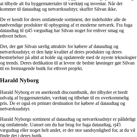
at tilbyde alt fra byggematerialer til værktøj og inventar. Når det
kommer til dataudtag og netværksudstyr, skuffer Silvan ikke.
De er kendt for deres omfattende sortiment, der indeholder alle de
nødvendige produkter til opbygning af et moderne netværk. Fra fuga
dataudtag til rj45 vægudtag har Silvan noget for enhver smag og
ethvert behov.
Det, der gør Silvan særlig attraktiv for købere af dataudtag og
netværksudstyr, er den høje kvalitet af deres produkter og deres
bestræbelser på altid at holde sig opdaterede med de nyeste teknologier
og trends. Deres dedikation til at levere de bedste løsninger gør Silvan
til en fremragende butik for ethvert projekt.
Harald Nyborg
Harald Nyborg er en anerkendt discountbutik, der tilbyder et bredt
udvalg af byggematerialer, værktøj og tilbehør til en overkommelig
pris. De er også en primær destination for købere af dataudtag og
netværksudstyr.
Harald Nyborgs sortiment af dataudtag og netværksudstyr er pålideligt
og omfattende. Uanset om du har brug for fuga dataudtag, rj45
vægudtag eller noget helt andet, er der stor sandsynlighed for, at du vil
finde det i deres butik.