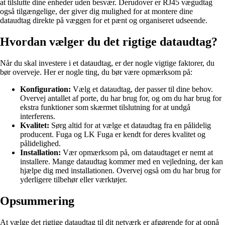
at tilslutte dine enheder uden besvær. Derudover er RJ45 vægudtag
også tilgængelige, der giver dig mulighed for at montere dine
dataudtag direkte på væggen for et pænt og organiseret udseende.
Hvordan vælger du det rigtige dataudtag?
Når du skal investere i et dataudtag, er der nogle vigtige faktorer, du
bør overveje. Her er nogle ting, du bør være opmærksom på:
Konfiguration:
Vælg et dataudtag, der passer til dine behov.
Overvej antallet af porte, du har brug for, og om du har brug for
ekstra funktioner som skærmet tilslutning for at undgå
interferens.
Kvalitet:
Sørg altid for at vælge et dataudtag fra en pålidelig
producent. Fuga og LK Fuga er kendt for deres kvalitet og
pålidelighed.
Installation:
Vær opmærksom på, om dataudtaget er nemt at
installere. Mange dataudtag kommer med en vejledning, der kan
hjælpe dig med installationen. Overvej også om du har brug for
yderligere tilbehør eller værktøjer.
Opsummering
At vælge det rigtige dataudtag til dit netværk er afgørende for at opnå