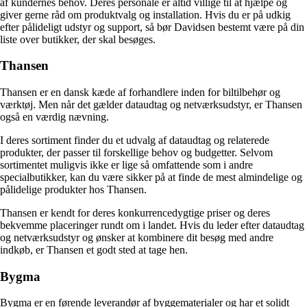
af kundernes behov. Deres personale er altid villige til at hjælpe og
giver gerne råd om produktvalg og installation. Hvis du er på udkig
efter pålideligt udstyr og support, så bør Davidsen bestemt være på din
liste over butikker, der skal besøges.
Thansen
Thansen er en dansk kæde af forhandlere inden for biltilbehør og
værktøj. Men når det gælder dataudtag og netværksudstyr, er Thansen
også en værdig nævning.
I deres sortiment finder du et udvalg af dataudtag og relaterede
produkter, der passer til forskellige behov og budgetter. Selvom
sortimentet muligvis ikke er lige så omfattende som i andre
specialbutikker, kan du være sikker på at finde de mest almindelige og
pålidelige produkter hos Thansen.
Thansen er kendt for deres konkurrencedygtige priser og deres
bekvemme placeringer rundt om i landet. Hvis du leder efter dataudtag
og netværksudstyr og ønsker at kombinere dit besøg med andre
indkøb, er Thansen et godt sted at tage hen.
Bygma
Bygma er en førende leverandør af byggematerialer og har et solidt