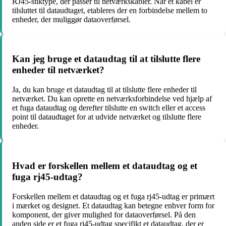
RJ45-stiktype, der passer til netværkskabler. Når et kabel er
tilsluttet til dataudtaget, etableres der en forbindelse mellem to
enheder, der muliggør dataoverførsel.
Kan jeg bruge et dataudtag til at tilslutte flere
enheder til netværket?
Ja, du kan bruge et dataudtag til at tilslutte flere enheder til
netværket. Du kan oprette en netværksforbindelse ved hjælp af
et fuga dataudtag og derefter tilslutte en switch eller et access
point til dataudtaget for at udvide netværket og tilslutte flere
enheder.
Hvad er forskellen mellem et dataudtag og et
fuga rj45-udtag?
Forskellen mellem et dataudtag og et fuga rj45-udtag er primært
i mærket og designet. Et dataudtag kan betegne enhver form for
komponent, der giver mulighed for dataoverførsel. På den
anden side er et fuga rj45-udtag specifikt et dataudtag, der er