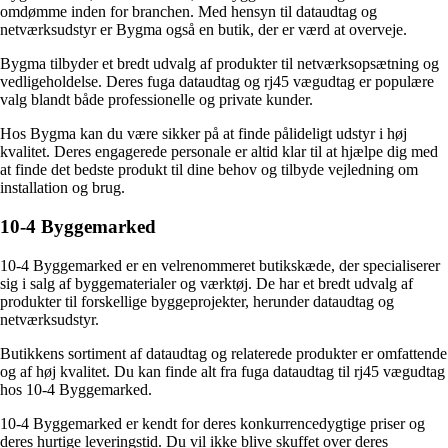
omdømme inden for branchen. Med hensyn til dataudtag og
netværksudstyr er Bygma også en butik, der er værd at overveje.
Bygma tilbyder et bredt udvalg af produkter til netværksopsætning og
vedligeholdelse. Deres fuga dataudtag og rj45 vægudtag er populære
valg blandt både professionelle og private kunder.
Hos Bygma kan du være sikker på at finde pålideligt udstyr i høj
kvalitet. Deres engagerede personale er altid klar til at hjælpe dig med
at finde det bedste produkt til dine behov og tilbyde vejledning om
installation og brug.
10-4 Byggemarked
10-4 Byggemarked er en velrenommeret butikskæde, der specialiserer
sig i salg af byggematerialer og værktøj. De har et bredt udvalg af
produkter til forskellige byggeprojekter, herunder dataudtag og
netværksudstyr.
Butikkens sortiment af dataudtag og relaterede produkter er omfattende
og af høj kvalitet. Du kan finde alt fra fuga dataudtag til rj45 vægudtag
hos 10-4 Byggemarked.
10-4 Byggemarked er kendt for deres konkurrencedygtige priser og
deres hurtige leveringstid. Du vil ikke blive skuffet over deres