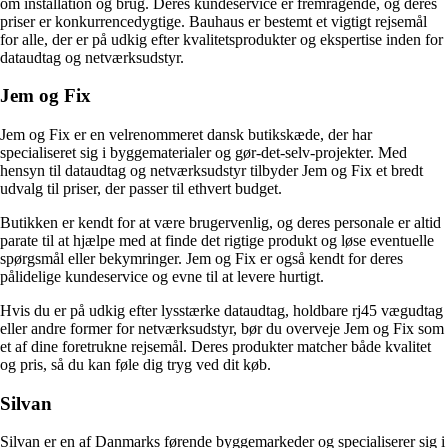
om installation og brug. Deres kundeservice er fremragende, og deres
priser er konkurrencedygtige. Bauhaus er bestemt et vigtigt rejsemål
for alle, der er på udkig efter kvalitetsprodukter og ekspertise inden for
dataudtag og netværksudstyr.
Jem og Fix
Jem og Fix er en velrenommeret dansk butikskæde, der har
specialiseret sig i byggematerialer og gør-det-selv-projekter. Med
hensyn til dataudtag og netværksudstyr tilbyder Jem og Fix et bredt
udvalg til priser, der passer til ethvert budget.
Butikken er kendt for at være brugervenlig, og deres personale er altid
parate til at hjælpe med at finde det rigtige produkt og løse eventuelle
spørgsmål eller bekymringer. Jem og Fix er også kendt for deres
pålidelige kundeservice og evne til at levere hurtigt.
Hvis du er på udkig efter lysstærke dataudtag, holdbare rj45 vægudtag
eller andre former for netværksudstyr, bør du overveje Jem og Fix som
et af dine foretrukne rejsemål. Deres produkter matcher både kvalitet
og pris, så du kan føle dig tryg ved dit køb.
Silvan
Silvan er en af Danmarks førende byggemarkeder og specialiserer sig i