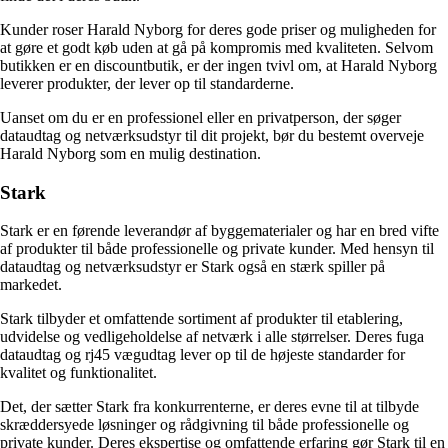
Kunder roser Harald Nyborg for deres gode priser og muligheden for
at gøre et godt køb uden at gå på kompromis med kvaliteten. Selvom
butikken er en discountbutik, er der ingen tvivl om, at Harald Nyborg
leverer produkter, der lever op til standarderne.
Uanset om du er en professionel eller en privatperson, der søger
dataudtag og netværksudstyr til dit projekt, bør du bestemt overveje
Harald Nyborg som en mulig destination.
Stark
Stark er en førende leverandør af byggematerialer og har en bred vifte
af produkter til både professionelle og private kunder. Med hensyn til
dataudtag og netværksudstyr er Stark også en stærk spiller på
markedet.
Stark tilbyder et omfattende sortiment af produkter til etablering,
udvidelse og vedligeholdelse af netværk i alle størrelser. Deres fuga
dataudtag og rj45 vægudtag lever op til de højeste standarder for
kvalitet og funktionalitet.
Det, der sætter Stark fra konkurrenterne, er deres evne til at tilbyde
skræddersyede løsninger og rådgivning til både professionelle og
private kunder. Deres ekspertise og omfattende erfaring gør Stark til en