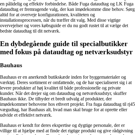
en pålidelig og effektiv forbindelse. Både Fuga dataudtag og LK Fuga
dataudtag er fremragende valg, der kan imødekomme dine behov. Sørg
altid for at overveje konfigurationen, kvaliteten og
installationsprocessen, når du træffer dit valg. Med disse vigtige
overvejelser og vores købsguide er du nu godt rustet til at vælge det
bedste dataudtag til dit netværk.
En dybdegående guide til specialbutikker
med fokus på dataudtag og netværksudstyr
Bauhaus
Bauhaus er en anerkendt butikskæde inden for byggematerialer og
værktøj. Deres sortiment er omfattende, og de har specialiseret sig i at
levere produkter af høj kvalitet til både professionelle og private
kunder. Når det drejer sig om dataudtag og netværksudstyr, skuffer
Bauhaus ikke. De tilbyder et bredt udvalg af produkter, der
imødekommer behovene hos ethvert projekt. Fra fuga dataudtag til rj45
vægudtag, har Bauhaus alt, hvad man skal bruge for at oprette eller
udvide et effektivt netværk.
Bauhaus er kendt for deres ekspertise og dygtige personale, der er
villige til at hjælpe med at finde det rigtige produkt og give rådgivning