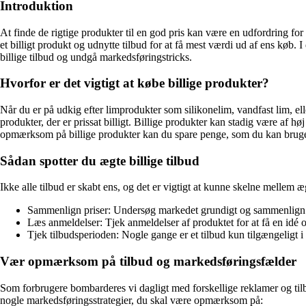
Introduktion
At finde de rigtige produkter til en god pris kan være en udfordring for
et billigt produkt og udnytte tilbud for at få mest værdi ud af ens køb. I 
billige tilbud og undgå markedsføringstricks.
Hvorfor er det vigtigt at købe billige produkter?
Når du er på udkig efter limprodukter som silikonelim, vandfast lim, e
produkter, der er prissat billigt. Billige produkter kan stadig være af 
opmærksom på billige produkter kan du spare penge, som du kan bruge 
Sådan spotter du ægte billige tilbud
Ikke alle tilbud er skabt ens, og det er vigtigt at kunne skelne mellem æg
Sammenlign priser: Undersøg markedet grundigt og sammenlign pri
Læs anmeldelser: Tjek anmeldelser af produktet for at få en idé om
Tjek tilbudsperioden: Nogle gange er et tilbud kun tilgængeligt i
Vær opmærksom på tilbud og markedsføringsfælder
Som forbrugere bombarderes vi dagligt med forskellige reklamer og tilbud.
nogle markedsføringsstrategier, du skal være opmærksom på: