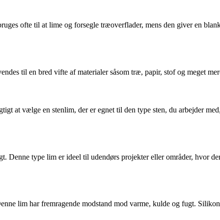
ges ofte til at lime og forsegle træoverflader, mens den giver en blank 
des til en bred vifte af materialer såsom træ, papir, stof og meget mere. 
igtigt at vælge en stenlim, der er egnet til den type sten, du arbejder 
gt. Denne type lim er ideel til udendørs projekter eller områder, hvor de
er. Denne lim har fremragende modstand mod varme, kulde og fugt. Siliko