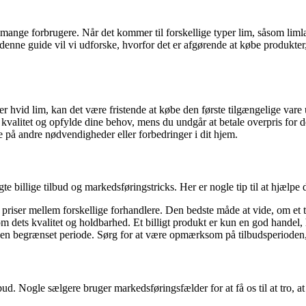
 mange forbrugere. Når det kommer til forskellige typer lim, såsom limla
denne guide vil vi udforske, hvorfor det er afgørende at købe produkter, nå
ller hvid lim, kan det være fristende at købe den første tilgængelige v
høj kvalitet og opfylde dine behov, mens du undgår at betale overpris fo
på andre nødvendigheder eller forbedringer i dit hjem.
te billige tilbud og markedsføringstricks. Her er nogle tip til at hjælpe 
ser mellem forskellige forhandlere. Den bedste måde at vide, om et til
 dets kvalitet og holdbarhed. Et billigt produkt er kun en god handel, h
 en begrænset periode. Sørg for at være opmærksom på tilbudsperioden, så
 Nogle sælgere bruger markedsføringsfælder for at få os til at tro, at vi