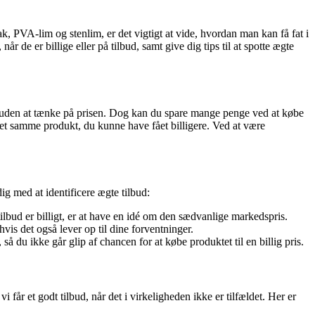
k, PVA-lim og stenlim, er det vigtigt at vide, hvordan man kan få fat i
r de er billige eller på tilbud, samt give dig tips til at spotte ægte
are uden at tænke på prisen. Dog kan du spare mange penge ved at købe
r det samme produkt, du kunne have fået billigere. Ved at være
dig med at identificere ægte tilbud:
bud er billigt, er at have en idé om den sædvanlige markedspris.
vis det også lever op til dine forventninger.
 du ikke går glip af chancen for at købe produktet til en billig pris.
 får et godt tilbud, når det i virkeligheden ikke er tilfældet. Her er