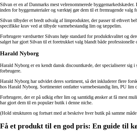
Silvan er en af Danmarks mest velrenommerede byggemarkedskæder. De
inden for byggematerialer og værktøj gør dem til et fremragende valg fo
Silvan tilbyder et bredt udvalg af limprodukter, der passer til ethvert
specifikke krav ved at tilbyde varmebestandig lim og tæppelim.
Forbrugere værdsætter Silvans høje standard for produktkvalitet og dere
salget har gjort Silvan til et foretrukket valg blandt både professionelle
Harald Nyborg
Harald Nyborg er en kendt dansk discountkæde, der specialiserer sig i s
forbrugere.
Harald Nyborg har udvidet deres sortiment, så det inkluderer flere for
hos Harald Nyborg. Sortimentet omfatter varmebestandig lim, PU lim og 
Forbrugere, der er på udkig efter lim og samtidig ønsker at få mest muli
har gjort dem til en populær butik i denne niche.
(Hold strukturen og fortsæt med at beskrive hver butik på samme måde 
Få et produkt til en god pris: En guide til k