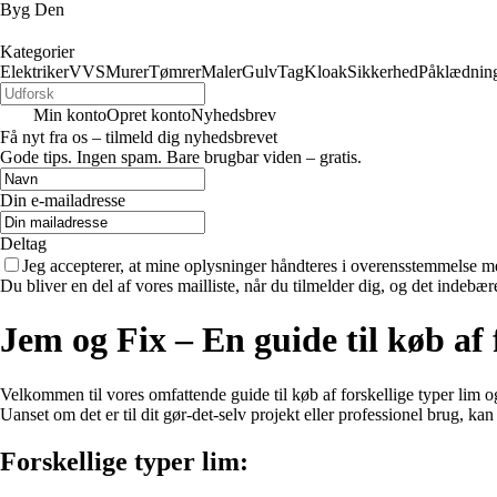
Byg Den
Kategorier
Elektriker
VVS
Murer
Tømrer
Maler
Gulv
Tag
Kloak
Sikkerhed
Påklædnin
Min konto
Opret konto
Nyhedsbrev
Få nyt fra os – tilmeld dig nyhedsbrevet
Gode tips. Ingen spam. Bare brugbar viden – gratis.
Din e-mailadresse
Deltag
Jeg accepterer, at mine oplysninger håndteres i overensstemmelse m
Du bliver en del af vores mailliste, når du tilmelder dig, og det indebæ
Jem og Fix – En guide til køb af 
Velkommen til vores omfattende guide til køb af forskellige typer lim og 
Uanset om det er til dit gør-det-selv projekt eller professionel brug, kan
Forskellige typer lim: