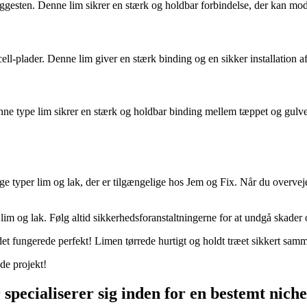
byggesten. Denne lim sikrer en stærk og holdbar forbindelse, der kan mod
cell-plader. Denne lim giver en stærk binding og en sikker installation 
enne type lim sikrer en stærk og holdbar binding mellem tæppet og gulvet
ige typer lim og lak, der er tilgængelige hos Jem og Fix. Når du overveje
m og lak. Følg altid sikkerhedsforanstaltningerne for at undgå skader og
det fungerede perfekt! Limen tørrede hurtigt og holdt træet sikkert sam
de projekt!
specialiserer sig inden for en bestemt niche