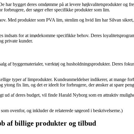
 har bygget deres omdømme på at levere højkvalitetsprodukter og fre
r forbrugere, der søger efter specifikke produkter som lim.
 behov. Med produkter som PVA lim, stenlim og hvid lim har Silvan sikret
s indsats for at imødekomme specifikke behov. Deres loyalitetsprogram o
 og private kunder.
alg af byggematerialer, værktøj og husholdningsprodukter. Deres fokus p
skellige typer af limprodukter. Kundeanmeldelser indikerer, at mange f
ytong fix lim, og det er ideelt for forbrugere, der ønsker at spare pe
gt ud af deres budget, vil finde Harald Nyborg som en attraktiv mulighed
som ovenfor, og inkluder de relaterede søgeord i beskrivelserne.)
øb af billige produkter og tilbud