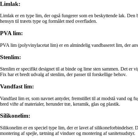
Limlak:
Limlak er en type lim, der også fungerer som en beskyttende lak. Den bru
hensyn til træets type og formålet med overfladen.
PVA lim:
PVA lim (polyvinylacetat lim) er en almindelig vandbaseret lim, der anven
Stenlim:
Stenlim er specifikt designet til at binde og lime sten sammen. Det er v
Fix har et bredt udvalg af stenlim, der passer til forskellige behov.
Vandfast lim:
Vandfast lim er, som navnet antyder, fremstillet til at modstå vand og fu
bred vifte af materialer, herunder træ, keramik, glas og plastik.
Silikonelim:
Silikonelim er en speciel type lim, der er lavet af silikoneforbindels
montering af spejle, tætning af vinduer og montering af sanitetsudstyr.