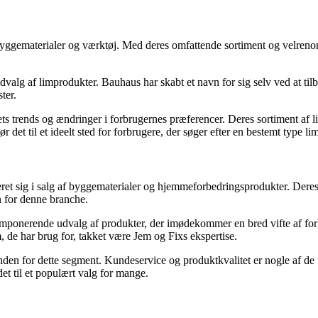
 af byggematerialer og værktøj. Med deres omfattende sortiment og vel
alg af limprodukter. Bauhaus har skabt et navn for sig selv ved at tilb
ter.
ets trends og ændringer i forbrugernes præferencer. Deres sortiment af l
et til et ideelt sted for forbrugere, der søger efter en bestemt type lim
et sig i salg af byggematerialer og hjemmeforbedringsprodukter. Deres 
n for denne branche.
ponerende udvalg af produkter, der imødekommer en bred vifte af forbru
 de har brug for, takket være Jem og Fixs ekspertise.
n for dette segment. Kundeservice og produktkvalitet er nogle af de fak
 til et populært valg for mange.