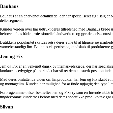
Bauhaus
Bauhaus er en anerkendt detailkæde, der har specialiseret sig i salg
dette segment.
Kunder verden over har udtrykt deres tilfredshed med Bauhaus brede udv
behovene hos både professionelle håndværkere og gør-det-selv-entusias
Butikkens popularitet skyldes også deres evne til at tilpasse sig marked
varmebestandigt lim. Bauhaus ekspertise og kendskab til produkterne gør d
Jem og Fix
Jem og Fix er en velkendt dansk byggemarkedskæde, der har specialiser
konkurrencedygtige på markedet har sikret dem en stærk position inde
Med deres omfattende viden om limprodukter har Jem og Fix skabt et im
og montagelim. Kunden har mulighed for at finde nøjagtig den type lim,
Forbrugeranmeldelser bekræfter Jem og Fixs ry som en førende aktør inde
imødekomme kundernes behov med deres specifikke produktkrav gør det
Silvan