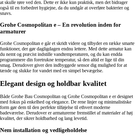
at skulle røre ved den. Dette er ikke kun praktisk, men det bidrager
også til en forbedret hygiejne, da du undgår at overføre bakterier og
snavs.
Grohe Cosmopolitan e – En revolution inden for
armaturer
Grohe Cosmopolitan e går et skridt videre og tilbyder en række smarte
funktioner, der gør dagligdagen endnu lettere. Med dette armatur kan
du nemt og præcist indstille vandtemperaturen, og du kan endda
programmere din foretrukne temperatur, så den altid er lige til din
smag. Derudover giver den indbyggede sensor dig mulighed for at
tænde og slukke for vandet med en simpel bevægelse.
Elegant design og holdbar kvalitet
Både Grohe Bau Cosmopolitan og Grohe Cosmopolitan e er designet
med fokus på enkelhed og elegance. De rene linjer og minimalistiske
form gør dem til den perfekte tilføjelse til ethvert moderne
badeværelse. Derudover er armaturerne fremstillet af materialer af høj
kvalitet, der sikrer holdbarhed og lang levetid.
Nem installation og vedligeholdelse