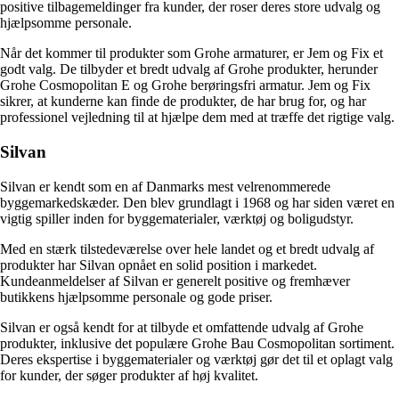
positive tilbagemeldinger fra kunder, der roser deres store udvalg og
hjælpsomme personale.
Når det kommer til produkter som Grohe armaturer, er Jem og Fix et
godt valg. De tilbyder et bredt udvalg af Grohe produkter, herunder
Grohe Cosmopolitan E og Grohe berøringsfri armatur. Jem og Fix
sikrer, at kunderne kan finde de produkter, de har brug for, og har
professionel vejledning til at hjælpe dem med at træffe det rigtige valg.
Silvan
Silvan er kendt som en af Danmarks mest velrenommerede
byggemarkedskæder. Den blev grundlagt i 1968 og har siden været en
vigtig spiller inden for byggematerialer, værktøj og boligudstyr.
Med en stærk tilstedeværelse over hele landet og et bredt udvalg af
produkter har Silvan opnået en solid position i markedet.
Kundeanmeldelser af Silvan er generelt positive og fremhæver
butikkens hjælpsomme personale og gode priser.
Silvan er også kendt for at tilbyde et omfattende udvalg af Grohe
produkter, inklusive det populære Grohe Bau Cosmopolitan sortiment.
Deres ekspertise i byggematerialer og værktøj gør det til et oplagt valg
for kunder, der søger produkter af høj kvalitet.