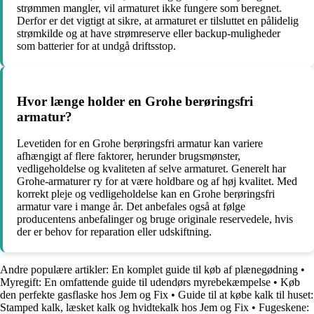
strømmen mangler, vil armaturet ikke fungere som beregnet.
Derfor er det vigtigt at sikre, at armaturet er tilsluttet en pålidelig
strømkilde og at have strømreserve eller backup-muligheder
som batterier for at undgå driftsstop.
Hvor længe holder en Grohe berøringsfri
armatur?
Levetiden for en Grohe berøringsfri armatur kan variere
afhængigt af flere faktorer, herunder brugsmønster,
vedligeholdelse og kvaliteten af selve armaturet. Generelt har
Grohe-armaturer ry for at være holdbare og af høj kvalitet. Med
korrekt pleje og vedligeholdelse kan en Grohe berøringsfri
armatur vare i mange år. Det anbefales også at følge
producentens anbefalinger og bruge originale reservedele, hvis
der er behov for reparation eller udskiftning.
Andre populære artikler:
En komplet guide til køb af plænegødning
•
Myregift: En omfattende guide til udendørs myrebekæmpelse
•
Køb
den perfekte gasflaske hos Jem og Fix
•
Guide til at købe kalk til huset:
Stamped kalk, læsket kalk og hvidtekalk hos Jem og Fix
•
Fugeskene: