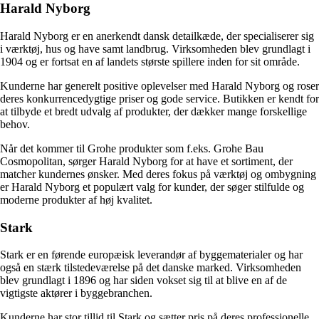
Harald Nyborg
Harald Nyborg er en anerkendt dansk detailkæde, der specialiserer sig
i værktøj, hus og have samt landbrug. Virksomheden blev grundlagt i
1904 og er fortsat en af landets største spillere inden for sit område.
Kunderne har generelt positive oplevelser med Harald Nyborg og roser
deres konkurrencedygtige priser og gode service. Butikken er kendt for
at tilbyde et bredt udvalg af produkter, der dækker mange forskellige
behov.
Når det kommer til Grohe produkter som f.eks. Grohe Bau
Cosmopolitan, sørger Harald Nyborg for at have et sortiment, der
matcher kundernes ønsker. Med deres fokus på værktøj og ombygning
er Harald Nyborg et populært valg for kunder, der søger stilfulde og
moderne produkter af høj kvalitet.
Stark
Stark er en førende europæisk leverandør af byggematerialer og har
også en stærk tilstedeværelse på det danske marked. Virksomheden
blev grundlagt i 1896 og har siden vokset sig til at blive en af de
vigtigste aktører i byggebranchen.
Kunderne har stor tillid til Stark og sætter pris på deres professionelle