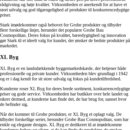
rådgivning og høje kvalitet. Virksomheden er anerkendt for at have et
stort udvalg og god tilgængelighed af produkter til konkurrencedygtige
priser.
Stark imødekommer også behovet for Grohe produkter og tilbyder
flere forskellige linjer, herunder det populære Grohe Bau
Cosmopolitan. Deres fokus på kvalitet, bæredygtighed og innovation
gør Stark til et ideelt valg for kunder, der ønsker de bedste produkter på
markedet.
XL Byg
XL Byg er en landsdækkende byggemarkedskæde, der betjener både
professionelle og private kunder. Virksomheden blev grundlagt i 1942
og er i dag kendt for sit store udvalg og fokus på kundetilfredshed.
Kunderne roser XL Byg for deres brede sortiment, konkurrencedygtige
priser og gode service. Virksomheden har butikker over hele landet og
sikrer dermed, at kunderne kan finde det, de har brug for, uanset hvor
de befinder sig.
Når det kommer til Grohe produkter, er XL Byg et oplagt valg. De
tilbyder forskellige serier, herunder Grohe Bau Cosmopolitan, som har
enkle og elegante designs. XL Byg er dedikeret til at imødekomme
kundernes behov og sikrer, at de kan finde de produkter, de ønsker.