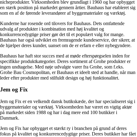
nicheprodukter. Virksomheden blev grundlagt i 1960 og har opbygget
en stærk position på markedet gennem årtier. Bauhaus har etableret sig
som en af de førende leverandører af byggematerialer og værktøj.
Kunderne har rosende ord tilovers for Bauhaus. Dets omfattende
udvalg af produkter i kombination med høj kvalitet og
konkurrencedygtige priser gør det til et populært valg for mange.
Bauhaus har også udviklet en fremragende kundeservice, der sikrer, at
de hjælper deres kunder, uanset om de er erfarn e eller nybegyndere.
Bauhaus har haft stor succes med at møde efterspørgselen inden for
specifikke produktkategorier. Deres sortiment af Grohe produkter er
ingen undtagelse. Med nøje udvalgte varer fra Grohe, som f.eks.
Grohe Bau Cosmopolitan, er Bauhaus et ideelt sted at handle, når man
leder efter produkter med stilfuldt design og høj funktionalitet.
Jem og Fix
Jem og Fix er en velkendt dansk butikskæde, der har specialiseret sig i
byggematerialer og værktøj. Virksomheden har været en vigtig aktør
på markedet siden 1988 og har i dag mere end 100 butikker i
Danmark.
Jem og Fix har opbygget et stærkt ry i branchen på grund af deres
fokus på kvalitet og konkurrencedygtige priser. Deres butikker har fået