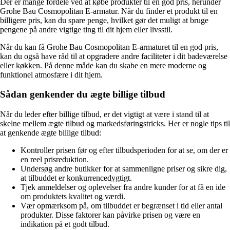
Der er mange fordele ved at købe produkter til en god pris, herunder
Grohe Bau Cosmopolitan E-armatur. Når du finder et produkt til en
billigere pris, kan du spare penge, hvilket gør det muligt at bruge
pengene på andre vigtige ting til dit hjem eller livsstil.
Når du kan få Grohe Bau Cosmopolitan E-armaturet til en god pris,
kan du også have råd til at opgradere andre faciliteter i dit badeværelse
eller køkken. På denne måde kan du skabe en mere moderne og
funktionel atmosfære i dit hjem.
Sådan genkender du ægte billige tilbud
Når du leder efter billige tilbud, er det vigtigt at være i stand til at
skelne mellem ægte tilbud og markedsføringstricks. Her er nogle tips til
at genkende ægte billige tilbud:
Kontroller prisen før og efter tilbudsperioden for at se, om der er
en reel prisreduktion.
Undersøg andre butikker for at sammenligne priser og sikre dig,
at tilbuddet er konkurrencedygtigt.
Tjek anmeldelser og oplevelser fra andre kunder for at få en ide
om produktets kvalitet og værdi.
Vær opmærksom på, om tilbuddet er begrænset i tid eller antal
produkter. Disse faktorer kan påvirke prisen og være en
indikation på et godt tilbud.