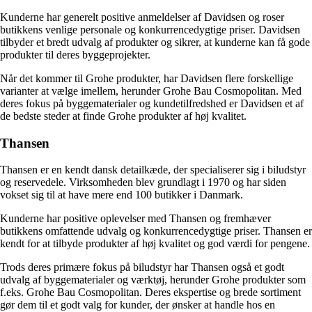
Kunderne har generelt positive anmeldelser af Davidsen og roser
butikkens venlige personale og konkurrencedygtige priser. Davidsen
tilbyder et bredt udvalg af produkter og sikrer, at kunderne kan få gode
produkter til deres byggeprojekter.
Når det kommer til Grohe produkter, har Davidsen flere forskellige
varianter at vælge imellem, herunder Grohe Bau Cosmopolitan. Med
deres fokus på byggematerialer og kundetilfredshed er Davidsen et af
de bedste steder at finde Grohe produkter af høj kvalitet.
Thansen
Thansen er en kendt dansk detailkæde, der specialiserer sig i biludstyr
og reservedele. Virksomheden blev grundlagt i 1970 og har siden
vokset sig til at have mere end 100 butikker i Danmark.
Kunderne har positive oplevelser med Thansen og fremhæver
butikkens omfattende udvalg og konkurrencedygtige priser. Thansen er
kendt for at tilbyde produkter af høj kvalitet og god værdi for pengene.
Trods deres primære fokus på biludstyr har Thansen også et godt
udvalg af byggematerialer og værktøj, herunder Grohe produkter som
f.eks. Grohe Bau Cosmopolitan. Deres ekspertise og brede sortiment
gør dem til et godt valg for kunder, der ønsker at handle hos en