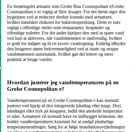
En berøringsfri armatur som Grohe Bau Cosmopolitan e|Grohe
Cosmopolitan e er vigtig af flere årsager. For det første øger den
hygiejnen ved at reducere direkte kontakt med armaturet,
hvilket mindsker risikoen for bakteriespredning. Dette er især
vigtigt i offentlige steder som restauranter, hospitaler og
offentlige toiletter. For det andet hjælper den med at spare vand
ved kun at aktiveres, når vandstrømmen er nødvendig, hvilket
er godt for miljøet og til en lavere vandregning. Endelig tilbyder
den brugeren større bekvemmelighed ved at starte og stoppe
vandstrømmen automatisk, hvilket gør det lettere og mere
praktisk at bruge vandet.
Hvordan justerer jeg vandtemperaturen på en
Grohe Cosmopolitan e?
Vandtemperaturen på en Grohe Cosmopolitan e kan normalt
justeres ved hjælp af den integrerede håndtag eller knap. Drej
håndtaget eller tryk på knappen, indtil den ønskede temperatur
er nået. Armaturet vil normalt have en indbygget termostat, der
holder vandtemperaturen konstant for at undgå pludselige
temperaturændringer. Sørg for at følge installationsvejledningen