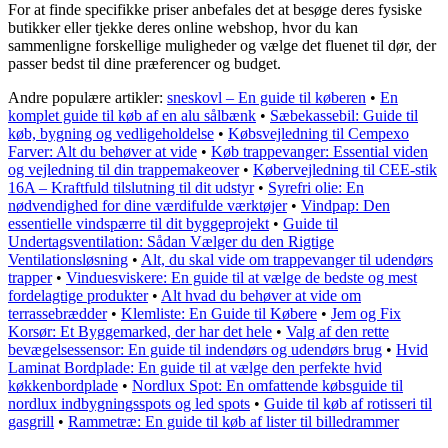
For at finde specifikke priser anbefales det at besøge deres fysiske
butikker eller tjekke deres online webshop, hvor du kan
sammenligne forskellige muligheder og vælge det fluenet til dør, der
passer bedst til dine præferencer og budget.
Andre populære artikler:
sneskovl – En guide til køberen
•
En
komplet guide til køb af en alu sålbænk
•
Sæbekassebil: Guide til
køb, bygning og vedligeholdelse
•
Købsvejledning til Cempexo
Farver: Alt du behøver at vide
•
Køb trappevanger: Essential viden
og vejledning til din trappemakeover
•
Købervejledning til CEE-stik
16A – Kraftfuld tilslutning til dit udstyr
•
Syrefri olie: En
nødvendighed for dine værdifulde værktøjer
•
Vindpap: Den
essentielle vindspærre til dit byggeprojekt
•
Guide til
Undertagsventilation: Sådan Vælger du den Rigtige
Ventilationsløsning
•
Alt, du skal vide om trappevanger til udendørs
trapper
•
Vinduesviskere: En guide til at vælge de bedste og mest
fordelagtige produkter
•
Alt hvad du behøver at vide om
terrassebrædder
•
Klemliste: En Guide til Købere
•
Jem og Fix
Korsør: Et Byggemarked, der har det hele
•
Valg af den rette
bevægelsessensor: En guide til indendørs og udendørs brug
•
Hvid
Laminat Bordplade: En guide til at vælge den perfekte hvid
køkkenbordplade
•
Nordlux Spot: En omfattende købsguide til
nordlux indbygningsspots og led spots
•
Guide til køb af rotisseri til
gasgrill
•
Rammetræ: En guide til køb af lister til billedrammer