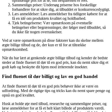
oprindelige pris for at se, om besparelsen er reel.
Sammenlign priser: Undersøg priserne hos forskellige
forhandlere for at sikre dig, at tilbuddet er konkurrencedygtigt.
Læs anmeldelser: Læs anmeldelser fra tidligere købere for at
få en idé om produktets kvalitet og holdbarhed.
Tjek betingelserne: Vær opmærksom på eventuelle
betingelser eller begrænsninger, der følger med tilbuddet, så
du ikke får nogen overraskelser.
Ved at være opmærksom på disse faktorer kan du skelne mellem
ægte billige tilbud og de, der kun er til for at tiltrække
opmærksomhed.
Når du har lært at genkende ægte billige tilbud og kender de bedste
steder at finde fluenet til dør til en god pris, kan du nemt sikre dig et
godt køb og beskytte dit hjem mod irriterende insekter.
Find fluenet til dør billigt og lav en god handel
At finde fluenet til dør til en god pris behøver ikke at være en
udfordring. Med de rigtige tips og tricks kan du nemt spare penge og
opnå en god kvalitet.
Husk at holde øje med tilbud, researche og sammenligne priser, og
læse anmeldelser for at få et helt klart billede af produktets værdi.