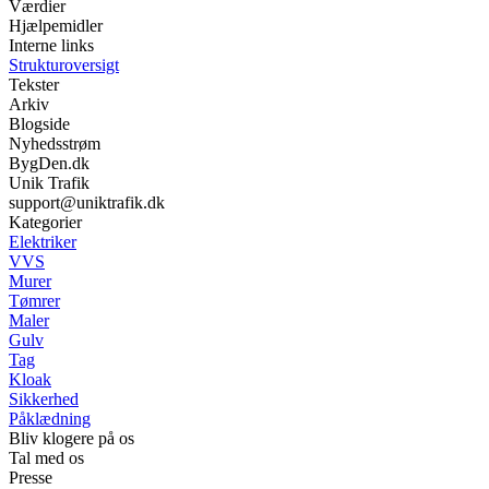
Værdier
Hjælpemidler
Interne links
Strukturoversigt
Tekster
Arkiv
Blogside
Nyhedsstrøm
BygDen.dk
Unik Trafik
support@uniktrafik.dk
Kategorier
Elektriker
VVS
Murer
Tømrer
Maler
Gulv
Tag
Kloak
Sikkerhed
Påklædning
Bliv klogere på os
Tal med os
Presse