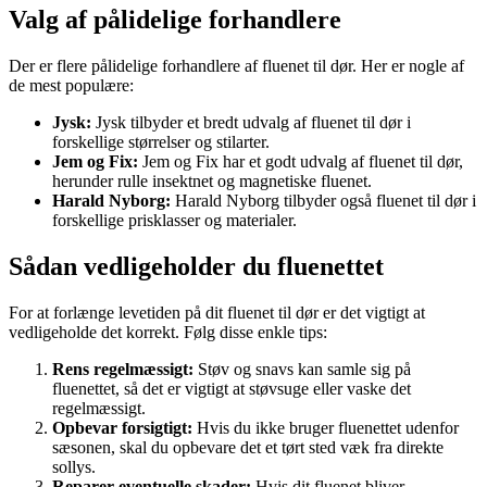
Valg af pålidelige forhandlere
Der er flere pålidelige forhandlere af fluenet til dør. Her er nogle af
de mest populære:
Jysk:
Jysk tilbyder et bredt udvalg af fluenet til dør i
forskellige størrelser og stilarter.
Jem og Fix:
Jem og Fix har et godt udvalg af fluenet til dør,
herunder rulle insektnet og magnetiske fluenet.
Harald Nyborg:
Harald Nyborg tilbyder også fluenet til dør i
forskellige prisklasser og materialer.
Sådan vedligeholder du fluenettet
For at forlænge levetiden på dit fluenet til dør er det vigtigt at
vedligeholde det korrekt. Følg disse enkle tips:
Rens regelmæssigt:
Støv og snavs kan samle sig på
fluenettet, så det er vigtigt at støvsuge eller vaske det
regelmæssigt.
Opbevar forsigtigt:
Hvis du ikke bruger fluenettet udenfor
sæsonen, skal du opbevare det et tørt sted væk fra direkte
sollys.
Reparer eventuelle skader:
Hvis dit fluenet bliver