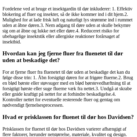
Fordelene ved at bruge et insektgardin til dør inkluderer: 1. Effektiv
blokering af fluer og insekter, så de ikke kommer ind i dit hjem.2.
Mulighed for at lade frisk luft og naturligt lys strømme ind i rummet
uden at åbne døren.3. Nem adgang til døre uden at skulle bekymre
sig om at åbne og lukke net eller døre.4. Reduceret risiko for
ubehagelige insektstik eller allergiske reaktioner forårsaget af
insektbid.
Hvordan kan jeg fjerne fluer fra fluenetet til dør
uden at beskadige det?
For at fjerne fluer fra fluenetet til dør uden at beskadige det kan du
følge disse trin: 1. Åbn forsigtigt døren for at frigøre fluerne.2. Brug
en blød børste eller støvsuger med en blød børstevedhæftning til at
forsigtigt børste eller suge fluerne væk fra nettet.3. Undgå at skrabe
eller gnide kraftigt på nettet for at forhindre beskadigelse.4.
Kontroller nettet for eventuelle resterende fluer og gentag om
nødvendigt fjernelsesprocessen.
Hvad er prisklassen for fluenet til dør hos Davidsen?
Prisklassen for fluenet til dør hos Davidsen varierer afhængigt af
flere faktorer, herunder netstørrelse, materiale, kvalitet og design.