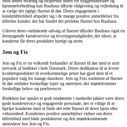
Med årtiers erfaring og ekspertise inden for byggematerialer og
hjemmeforbedring kan Bauhaus tilbyde rådgivning og vejledning til
at vælge det rigtige fluenet til dør. Deres engagement i
kundetilfredshed afspejler sig i de mange positive anmeldelser fra
tilfredse kunder, der har fundet det perfekte fluenet hos Bauhaus.
Udover deres omfattende udvalg af fluenet tilbyder Bauhaus også en
fremragende kundeservice og leveringsmuligheder, der sikrer, at
kunderne får deres produkter hurtigt og nemt.
Jem og Fix
Jem og Fix er en velkendt forhandler af fluenet til dør med et stort
netværk af butikker i hele Danmark. Deres dedikation til at levere
kvalitetsprodukter til overkommelige priser har gjort dem til et
populært valg for mange danskere. Jem og Fixs sortiment af fluenet
til dør omfatter forskellige typer og størrelser, der imødekommer
forskellige behov og præferencer.
Butikken har opnået et godt omdømme i markedet takket være deres
gode kundeservice og engagerede personale, der er villige til at
hjælpe kunderne med at finde det rette fluenet til deres hjem eller
virksomhed. Kundernes positive anmeldelser vidner om deres
tilfredshed med både produkterne og den imødekommende
atmosfære hos Jem og Fix.