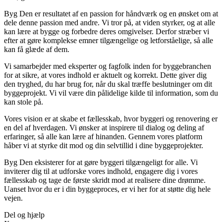
Byg Den er resultatet af en passion for håndværk og en ønsket om at
dele denne passion med andre. Vi tror på, at viden styrker, og at alle
kan lære at bygge og forbedre deres omgivelser. Derfor stræber vi
efter at gøre komplekse emner tilgængelige og letforståelige, så alle
kan få glæde af dem.
Vi samarbejder med eksperter og fagfolk inden for byggebranchen
for at sikre, at vores indhold er aktuelt og korrekt. Dette giver dig
den tryghed, du har brug for, når du skal træffe beslutninger om dit
byggeprojekt. Vi vil være din pålidelige kilde til information, som du
kan stole på.
Vores vision er at skabe et fællesskab, hvor byggeri og renovering er
en del af hverdagen. Vi ønsker at inspirere til dialog og deling af
erfaringer, så alle kan lære af hinanden. Gennem vores platform
håber vi at styrke dit mod og din selvtillid i dine byggeprojekter.
Byg Den eksisterer for at gøre byggeri tilgængeligt for alle. Vi
inviterer dig til at udforske vores indhold, engagere dig i vores
fællesskab og tage de første skridt mod at realisere dine drømme.
Uanset hvor du er i din byggeproces, er vi her for at støtte dig hele
vejen.
Del og hjælp