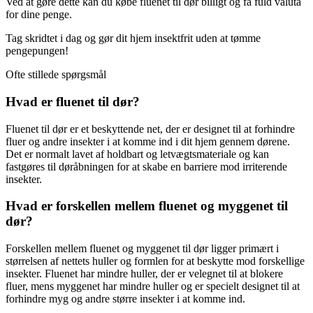
Ved at gøre dette kan du købe fluenet til dør billigt og få fuld valuta
for dine penge.
Tag skridtet i dag og gør dit hjem insektfrit uden at tømme
pengepungen!
Ofte stillede spørgsmål
Hvad er fluenet til dør?
Fluenet til dør er et beskyttende net, der er designet til at forhindre
fluer og andre insekter i at komme ind i dit hjem gennem dørene.
Det er normalt lavet af holdbart og letvægtsmateriale og kan
fastgøres til døråbningen for at skabe en barriere mod irriterende
insekter.
Hvad er forskellen mellem fluenet og myggenet til
dør?
Forskellen mellem fluenet og myggenet til dør ligger primært i
størrelsen af nettets huller og formlen for at beskytte mod forskellige
insekter. Fluenet har mindre huller, der er velegnet til at blokere
fluer, mens myggenet har mindre huller og er specielt designet til at
forhindre myg og andre større insekter i at komme ind.