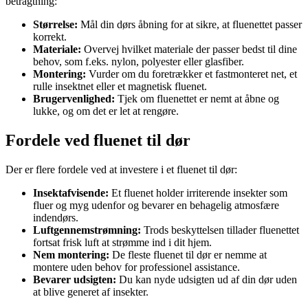
betragtning:
Størrelse:
Mål din dørs åbning for at sikre, at fluenettet passer
korrekt.
Materiale:
Overvej hvilket materiale der passer bedst til dine
behov, som f.eks. nylon, polyester eller glasfiber.
Montering:
Vurder om du foretrækker et fastmonteret net, et
rulle insektnet eller et magnetisk fluenet.
Brugervenlighed:
Tjek om fluenettet er nemt at åbne og
lukke, og om det er let at rengøre.
Fordele ved fluenet til dør
Der er flere fordele ved at investere i et fluenet til dør:
Insektafvisende:
Et fluenet holder irriterende insekter som
fluer og myg udenfor og bevarer en behagelig atmosfære
indendørs.
Luftgennemstrømning:
Trods beskyttelsen tillader fluenettet
fortsat frisk luft at strømme ind i dit hjem.
Nem montering:
De fleste fluenet til dør er nemme at
montere uden behov for professionel assistance.
Bevarer udsigten:
Du kan nyde udsigten ud af din dør uden
at blive generet af insekter.