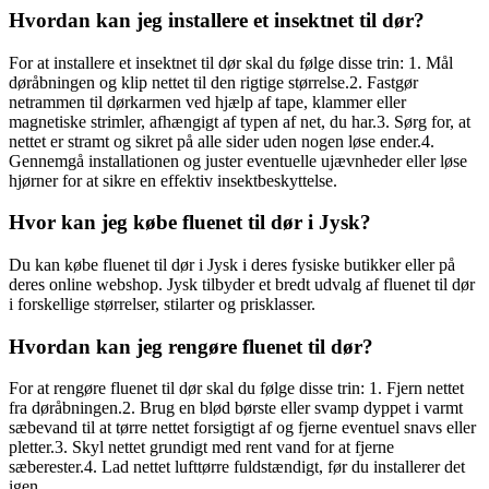
Hvordan kan jeg installere et insektnet til dør?
For at installere et insektnet til dør skal du følge disse trin: 1. Mål
døråbningen og klip nettet til den rigtige størrelse.2. Fastgør
netrammen til dørkarmen ved hjælp af tape, klammer eller
magnetiske strimler, afhængigt af typen af net, du har.3. Sørg for, at
nettet er stramt og sikret på alle sider uden nogen løse ender.4.
Gennemgå installationen og juster eventuelle ujævnheder eller løse
hjørner for at sikre en effektiv insektbeskyttelse.
Hvor kan jeg købe fluenet til dør i Jysk?
Du kan købe fluenet til dør i Jysk i deres fysiske butikker eller på
deres online webshop. Jysk tilbyder et bredt udvalg af fluenet til dør
i forskellige størrelser, stilarter og prisklasser.
Hvordan kan jeg rengøre fluenet til dør?
For at rengøre fluenet til dør skal du følge disse trin: 1. Fjern nettet
fra døråbningen.2. Brug en blød børste eller svamp dyppet i varmt
sæbevand til at tørre nettet forsigtigt af og fjerne eventuel snavs eller
pletter.3. Skyl nettet grundigt med rent vand for at fjerne
sæberester.4. Lad nettet lufttørre fuldstændigt, før du installerer det
igen.