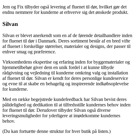
Jem og Fix tilbyder også levering af fluenet til dør, hvilket gør det
endnu nemmere for kunderne at erhverve sig det ønskede produkt.
Silvan
Silvan er blevet anerkendt som en af de førende detailhandlere inden
for fluenet til dør i Danmark. Deres sortiment består af en bred vifte
af fluenet i forskellige størrelser, materialer og designs, der passer til
enhver smag og præference.
Virksomhedens ekspertise og erfaring inden for byggematerialer og
hjemmetilbehør giver dem en unik fordel i at kunne tilbyde
rådgivning og vejledning til kunderne omkring valg og installation
af fluenet til dør. Silvan er kendt for deres personlige kundeservice
og evne til at skabe en behagelig og inspirerende indkøbsoplevelse
for kunderne.
Med en række begejstrede kundefeedback har Silvan bevist deres
pålidelighed og dedikation til at tilfredsstille kundernes behov inden
for fluenet til dør. Derudover tilbyder Silvan også diverse
leveringsmuligheder for yderligere at imødekomme kundernes
behov.
(Du kan fortsætte denne struktur for hver butik på listen.)