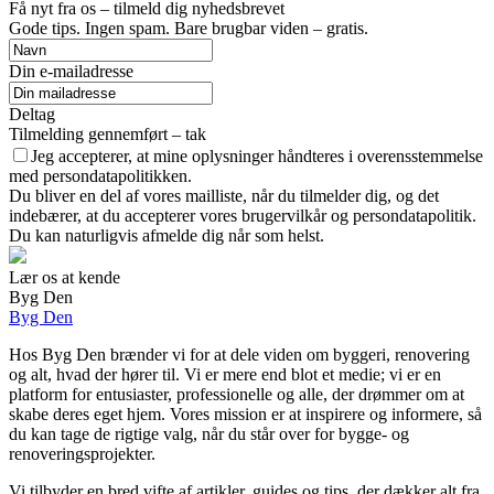
Få nyt fra os – tilmeld dig nyhedsbrevet
Gode tips. Ingen spam. Bare brugbar viden – gratis.
Din e-mailadresse
Deltag
Tilmelding gennemført – tak
Jeg accepterer, at mine oplysninger håndteres i overensstemmelse
med persondatapolitikken.
Du bliver en del af vores mailliste, når du tilmelder dig, og det
indebærer, at du accepterer vores brugervilkår og persondatapolitik.
Du kan naturligvis afmelde dig når som helst.
Lær os at kende
Byg Den
Byg Den
Hos Byg Den brænder vi for at dele viden om byggeri, renovering
og alt, hvad der hører til. Vi er mere end blot et medie; vi er en
platform for entusiaster, professionelle og alle, der drømmer om at
skabe deres eget hjem. Vores mission er at inspirere og informere, så
du kan tage de rigtige valg, når du står over for bygge- og
renoveringsprojekter.
Vi tilbyder en bred vifte af artikler, guides og tips, der dækker alt fra