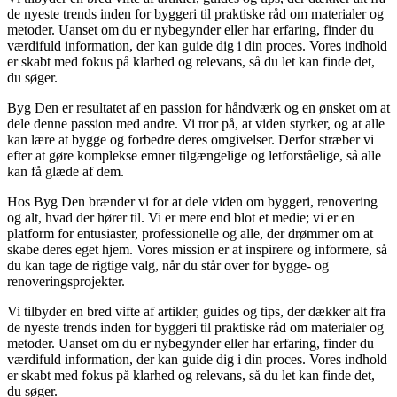
de nyeste trends inden for byggeri til praktiske råd om materialer og
metoder. Uanset om du er nybegynder eller har erfaring, finder du
værdifuld information, der kan guide dig i din proces. Vores indhold
er skabt med fokus på klarhed og relevans, så du let kan finde det,
du søger.
Byg Den er resultatet af en passion for håndværk og en ønsket om at
dele denne passion med andre. Vi tror på, at viden styrker, og at alle
kan lære at bygge og forbedre deres omgivelser. Derfor stræber vi
efter at gøre komplekse emner tilgængelige og letforståelige, så alle
kan få glæde af dem.
Hos Byg Den brænder vi for at dele viden om byggeri, renovering
og alt, hvad der hører til. Vi er mere end blot et medie; vi er en
platform for entusiaster, professionelle og alle, der drømmer om at
skabe deres eget hjem. Vores mission er at inspirere og informere, så
du kan tage de rigtige valg, når du står over for bygge- og
renoveringsprojekter.
Vi tilbyder en bred vifte af artikler, guides og tips, der dækker alt fra
de nyeste trends inden for byggeri til praktiske råd om materialer og
metoder. Uanset om du er nybegynder eller har erfaring, finder du
værdifuld information, der kan guide dig i din proces. Vores indhold
er skabt med fokus på klarhed og relevans, så du let kan finde det,
du søger.