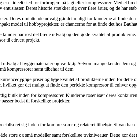
 er et ideelt sted for forbrugere på jagt efter kompressorer. Med et bre
entusiaster. Deres historie strækker sig over flere årtier, og de har eta
teter. Deres omfattende udvalg gør det muligt for kunderne at finde den 
mpakt model til hobbyprojekter, er chancerne for at finde det hos Bauhau
 kunder har rost det brede udvalg og den gode kvalitet af produkterne. 
or til ethvert projekt.
t udvalg af byggematerialer og værktøj. Selvom mange kender Jem og Fi
små kompressorer samt tilbehør til dem.
rrencedygtige priser og høje kvalitet af produkterne inden for dette o
, hvilket gør det muligt at finde den perfekte kompressor til enhver opg
g butik inden for kompressorer. Kunderne roser især deres konkurrenced
sser bedst til forskellige projekter.
seret sig inden for kompressorer og relateret tilbehør. Silvan har et go
både store og små modeller samt forskellige trykniveauer. Dette gør det 