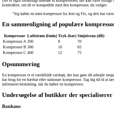
Der er også forskelligt tilbehør til kompressorer, der kan være nyttige 
kontrollere, om de er kompatible med den kompressor, du vælger.
“Jeg købte en mini kompressor fra Jem og Fix, og den har været
En sammenligning af populære kompresso
Kompressor
Luftstrøm (l/min)
Tryk (bar)
Støjniveau (dB)
Kompressor A
200
8
70
Kompressor B
300
10
65
Kompressor C
400
12
75
Opsummering
En kompressor er et værdifuldt værktøj, der kan gøre dit arbejde mege
har brug for en bærbar eller stationær kompressor. Tag dig tid til at l
informeret beslutning, når du køber en kompressor.
Undersøgelse af butikker der specialiserer
Bauhaus