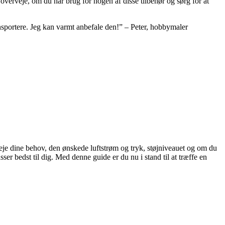
t overveje, om du har brug for nogen af disse tilbehør og sørg for at
nsportere. Jeg kan varmt anbefale den!” – Peter, hobbymaler
veje dine behov, den ønskede luftstrøm og tryk, støjniveauet og om du
ser bedst til dig. Med denne guide er du nu i stand til at træffe en