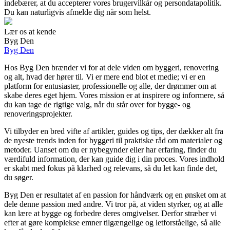
indebærer, at du accepterer vores brugervilkår og persondatapolitik.
Du kan naturligvis afmelde dig når som helst.
Lær os at kende
Byg Den
Byg Den
Hos Byg Den brænder vi for at dele viden om byggeri, renovering
og alt, hvad der hører til. Vi er mere end blot et medie; vi er en
platform for entusiaster, professionelle og alle, der drømmer om at
skabe deres eget hjem. Vores mission er at inspirere og informere, så
du kan tage de rigtige valg, når du står over for bygge- og
renoveringsprojekter.
Vi tilbyder en bred vifte af artikler, guides og tips, der dækker alt fra
de nyeste trends inden for byggeri til praktiske råd om materialer og
metoder. Uanset om du er nybegynder eller har erfaring, finder du
værdifuld information, der kan guide dig i din proces. Vores indhold
er skabt med fokus på klarhed og relevans, så du let kan finde det,
du søger.
Byg Den er resultatet af en passion for håndværk og en ønsket om at
dele denne passion med andre. Vi tror på, at viden styrker, og at alle
kan lære at bygge og forbedre deres omgivelser. Derfor stræber vi
efter at gøre komplekse emner tilgængelige og letforståelige, så alle