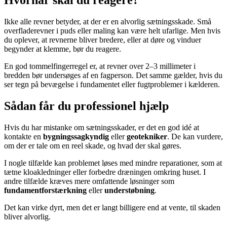
Ikke alle revner betyder, at der er en alvorlig sætningsskade. Små
overfladerevner i puds eller maling kan være helt ufarlige. Men hvis
du oplever, at revnerne bliver bredere, eller at døre og vinduer
begynder at klemme, bør du reagere.
En god tommelfingerregel er, at revner over 2–3 millimeter i
bredden bør undersøges af en fagperson. Det samme gælder, hvis du
ser tegn på bevægelse i fundamentet eller fugtproblemer i kælderen.
Sådan får du professionel hjælp
Hvis du har mistanke om sætningsskader, er det en god idé at
kontakte en
bygningssagkyndig
eller
geotekniker
. De kan vurdere,
om der er tale om en reel skade, og hvad der skal gøres.
I nogle tilfælde kan problemet løses med mindre reparationer, som at
tætne kloakledninger eller forbedre dræningen omkring huset. I
andre tilfælde kræves mere omfattende løsninger som
fundamentforstærkning
eller
understøbning
.
Det kan virke dyrt, men det er langt billigere end at vente, til skaden
bliver alvorlig.