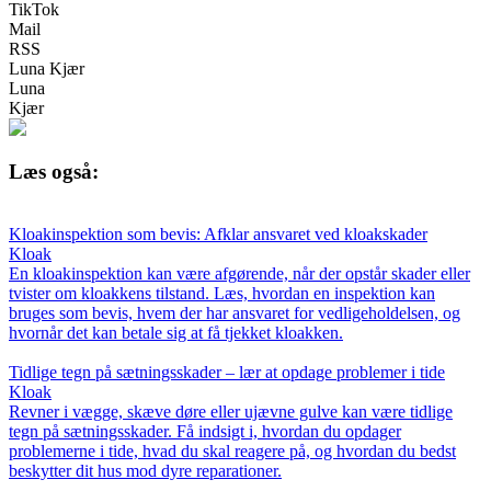
TikTok
Mail
RSS
Luna Kjær
Luna
Kjær
Læs også:
Kloakinspektion som bevis: Afklar ansvaret ved kloakskader
Kloak
En kloakinspektion kan være afgørende, når der opstår skader eller
tvister om kloakkens tilstand. Læs, hvordan en inspektion kan
bruges som bevis, hvem der har ansvaret for vedligeholdelsen, og
hvornår det kan betale sig at få tjekket kloakken.
Tidlige tegn på sætningsskader – lær at opdage problemer i tide
Kloak
Revner i vægge, skæve døre eller ujævne gulve kan være tidlige
tegn på sætningsskader. Få indsigt i, hvordan du opdager
problemerne i tide, hvad du skal reagere på, og hvordan du bedst
beskytter dit hus mod dyre reparationer.