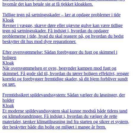
hvornår det kan betale sig at få tjekket kloakken.
Tidlige tegn på sætningsskader – lær at opdage problemer i tide
Kloak
Revner i vægge, skæve døre eller ujævne gulve kan være tidlige
tegn på sætningsskader. Få indsigt i, hvordan du opdager
problemerne i tide, hvad du skal reagere på, og hvordan du bedst
beskytter dit hus mod dyre reparationer.
Efter oversvømmelse: Sådan forebygger du fugt og skimmel i
boligen
Kloak
Når oversvømmelsen er ovre, begynder kampen mod fugt og
skimmel. Få gode råd til, hvordan du tørrer boligen effektivt, rengør
korrekt og forebygger fremtidige skader, så dit hjem forbliver sundt
og tørt.
Fremtidssikret spildevandssystem: Sådan vælger du løsninger, der
holder
Kloak
Et moderne spildevandssystem skal kunne modstå både tidens tand
og klimaforandringer. Få indsigt i, hvordan du vælger de rette
materialer, tænker klimatilpasning ind fra starten og sikrer et system,
der beskytter både din bolig og miljøet i mange år frem.