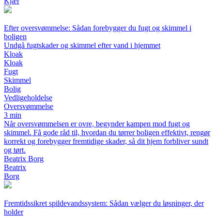
Kjær
Efter oversvømmelse: Sådan forebygger du fugt og skimmel i
boligen
Undgå fugtskader og skimmel efter vand i hjemmet
Kloak
Kloak
Fugt
Skimmel
Bolig
Vedligeholdelse
Oversvømmelse
3 min
Når oversvømmelsen er ovre, begynder kampen mod fugt og
skimmel. Få gode råd til, hvordan du tørrer boligen effektivt, rengør
korrekt og forebygger fremtidige skader, så dit hjem forbliver sundt
og tørt.
Beatrix Borg
Beatrix
Borg
Fremtidssikret spildevandssystem: Sådan vælger du løsninger, der
holder