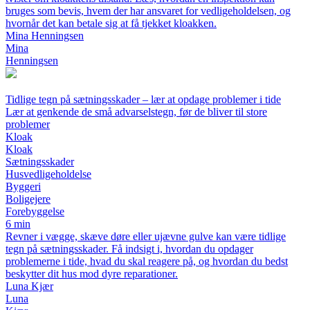
bruges som bevis, hvem der har ansvaret for vedligeholdelsen, og
hvornår det kan betale sig at få tjekket kloakken.
Mina Henningsen
Mina
Henningsen
Tidlige tegn på sætningsskader – lær at opdage problemer i tide
Lær at genkende de små advarselstegn, før de bliver til store
problemer
Kloak
Kloak
Sætningsskader
Husvedligeholdelse
Byggeri
Boligejere
Forebyggelse
6 min
Revner i vægge, skæve døre eller ujævne gulve kan være tidlige
tegn på sætningsskader. Få indsigt i, hvordan du opdager
problemerne i tide, hvad du skal reagere på, og hvordan du bedst
beskytter dit hus mod dyre reparationer.
Luna Kjær
Luna