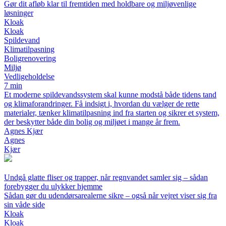
Gør dit afløb klar til fremtiden med holdbare og miljøvenlige
løsninger
Kloak
Kloak
Spildevand
Klimatilpasning
Boligrenovering
Miljø
Vedligeholdelse
7 min
Et moderne spildevandssystem skal kunne modstå både tidens tand
og klimaforandringer. Få indsigt i, hvordan du vælger de rette
materialer, tænker klimatilpasning ind fra starten og sikrer et system,
der beskytter både din bolig og miljøet i mange år frem.
Agnes Kjær
Agnes
Kjær
Undgå glatte fliser og trapper, når regnvandet samler sig – sådan
forebygger du ulykker hjemme
Sådan gør du udendørsarealerne sikre – også når vejret viser sig fra
sin våde side
Kloak
Kloak