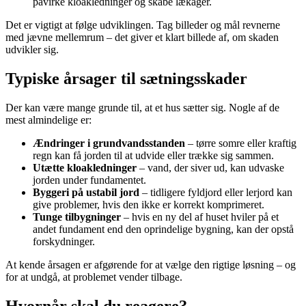
påvirke kloakledninger og skabe lækager.
Det er vigtigt at følge udviklingen. Tag billeder og mål revnerne
med jævne mellemrum – det giver et klart billede af, om skaden
udvikler sig.
Typiske årsager til sætningsskader
Der kan være mange grunde til, at et hus sætter sig. Nogle af de
mest almindelige er:
Ændringer i grundvandsstanden
– tørre somre eller kraftig
regn kan få jorden til at udvide eller trække sig sammen.
Utætte kloakledninger
– vand, der siver ud, kan udvaske
jorden under fundamentet.
Byggeri på ustabil jord
– tidligere fyldjord eller lerjord kan
give problemer, hvis den ikke er korrekt komprimeret.
Tunge tilbygninger
– hvis en ny del af huset hviler på et
andet fundament end den oprindelige bygning, kan der opstå
forskydninger.
At kende årsagen er afgørende for at vælge den rigtige løsning – og
for at undgå, at problemet vender tilbage.
Hvornår skal du reagere?