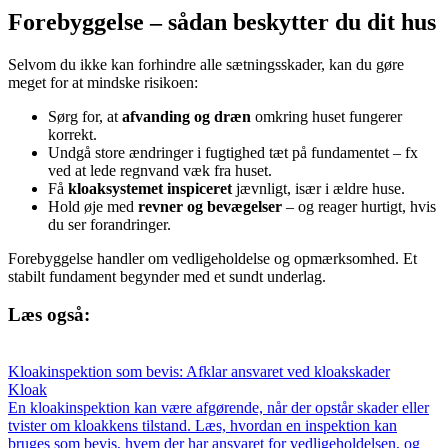
Forebyggelse – sådan beskytter du dit hus
Selvom du ikke kan forhindre alle sætningsskader, kan du gøre
meget for at mindske risikoen:
Sørg for, at
afvanding og dræn
omkring huset fungerer
korrekt.
Undgå store ændringer i fugtighed tæt på fundamentet – fx
ved at lede regnvand væk fra huset.
Få
kloaksystemet inspiceret
jævnligt, især i ældre huse.
Hold øje med
revner og bevægelser
– og reager hurtigt, hvis
du ser forandringer.
Forebyggelse handler om vedligeholdelse og opmærksomhed. Et
stabilt fundament begynder med et sundt underlag.
Læs også:
Kloakinspektion som bevis: Afklar ansvaret ved kloakskader
Kloak
En kloakinspektion kan være afgørende, når der opstår skader eller
tvister om kloakkens tilstand. Læs, hvordan en inspektion kan
bruges som bevis, hvem der har ansvaret for vedligeholdelsen, og