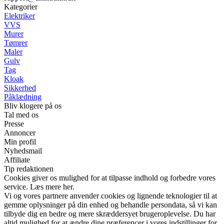
Kategorier
Elektriker
VVS
Murer
Tømrer
Maler
Gulv
Tag
Kloak
Sikkerhed
Påklædning
Bliv klogere på os
Tal med os
Presse
Annoncer
Min profil
Nyhedsmail
Affiliate
Tip redaktionen
Cookies giver os mulighed for at tilpasse indhold og forbedre vores
service. Læs mere her.
Vi og vores partnere anvender cookies og lignende teknologier til at
gemme oplysninger på din enhed og behandle persondata, så vi kan
tilbyde dig en bedre og mere skræddersyet brugeroplevelse. Du har
altid mulighed for at ændre dine præferencer i vores indstillinger for