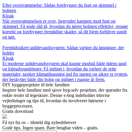
Efter oversvømmelse: Sådan forebygger du fugt og skimmel i
boligen
Kloak
Når oversvømmelsen er ovre, begynder kampen mod fugt og
skimmel. Få gode råd til, hvordan du tørrer boligen effektivt, rengør
korrekt og forebygger fremtidige skader, så dit hjem forbliver sundt
og tørt.
Fremtidssikret spildevandssystem: Sådan vælger du løsninger, der
holder
Kloak
Et moderne spildevandssystem skal kunne modstå både tidens tand
og klimaforandringer. Få indsigt i, hvordan du vælger de rette
materialer, tænker klimatilpasning ind fra starten og sikrer et system,
der beskytter både din bolig og miljøet i mange år frem.
DIY byggeprojekter til hele familien
Inspirer hele familien med sjove byg-selv projekter, der spænder fra
enkle reoler til legeskure. Denne e-bog indeholder trinvise
vejledninger og tips til, hvordan du involverer børnene i
byggeprocessen.
Gratis download
Få nyt fra os – tilmeld dig nyhedsbrevet
Gode tips. Ingen spam. Bare brugbar viden – gratis.