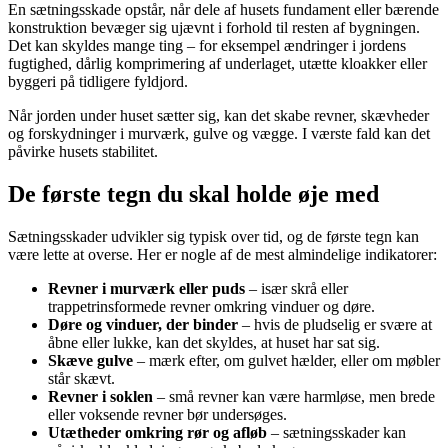
En sætningsskade opstår, når dele af husets fundament eller bærende
konstruktion bevæger sig ujævnt i forhold til resten af bygningen.
Det kan skyldes mange ting – for eksempel ændringer i jordens
fugtighed, dårlig komprimering af underlaget, utætte kloakker eller
byggeri på tidligere fyldjord.
Når jorden under huset sætter sig, kan det skabe revner, skævheder
og forskydninger i murværk, gulve og vægge. I værste fald kan det
påvirke husets stabilitet.
De første tegn du skal holde øje med
Sætningsskader udvikler sig typisk over tid, og de første tegn kan
være lette at overse. Her er nogle af de mest almindelige indikatorer:
Revner i murværk eller puds
– især skrå eller
trappetrinsformede revner omkring vinduer og døre.
Døre og vinduer, der binder
– hvis de pludselig er svære at
åbne eller lukke, kan det skyldes, at huset har sat sig.
Skæve gulve
– mærk efter, om gulvet hælder, eller om møbler
står skævt.
Revner i soklen
– små revner kan være harmløse, men brede
eller voksende revner bør undersøges.
Utætheder omkring rør og afløb
– sætningsskader kan