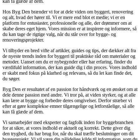
kan få glæde af dem.
Hos Byg Den brænder vi for at dele viden om byggeri, renovering
og alt, hvad der hører til. Vi er mere end blot et medie; vi er en
platform for entusiaster, professionelle og alle, der drømmer om at
skabe deres eget hjem. Vores mission er at inspirere og informere, så
du kan tage de rigtige valg, når du står over for bygge- og
renoveringsprojekter.
Vi tilbyder en bred vifte af artikler, guides og tips, der dækker alt fra
de nyeste trends inden for byggeri til praktiske råd om materialer og
metoder. Uanset om du er nybegynder eller har erfaring, finder du
værdifuld information, der kan guide dig i din proces. Vores indhold
er skabt med fokus på klarhed og relevans, så du let kan finde det,
du søger.
Byg Den er resultatet af en passion for håndværk og en ønsket om at
dele denne passion med andre. Vi tror på, at viden styrker, og at alle
kan lære at bygge og forbedre deres omgivelser. Derfor stræber vi
efter at gøre komplekse emner tilgængelige og letforståelige, så alle
kan få glæde af dem.
Vi samarbejder med eksperter og fagfolk inden for byggebranchen
for at sikre, at vores indhold er aktuelt og korrekt. Dette giver dig
den tryghed, du har brug for, når du skal træffe beslutninger om dit
byggeprojekt. Vi vil være din pålidelige kilde til information, som du