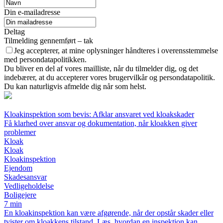
Din e-mailadresse
Deltag
Tilmelding gennemført – tak
Jeg accepterer, at mine oplysninger håndteres i overensstemmelse
med persondatapolitikken.
Du bliver en del af vores mailliste, når du tilmelder dig, og det
indebærer, at du accepterer vores brugervilkår og persondatapolitik.
Du kan naturligvis afmelde dig når som helst.
Kloakinspektion som bevis: Afklar ansvaret ved kloakskader
Få klarhed over ansvar og dokumentation, når kloakken giver
problemer
Kloak
Kloak
Kloakinspektion
Ejendom
Skadesansvar
Vedligeholdelse
Boligejere
7 min
En kloakinspektion kan være afgørende, når der opstår skader eller
tvister om kloakkens tilstand. Læs, hvordan en inspektion kan