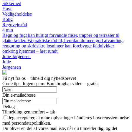
Sikkerhed
Have
Vedligeholdelse
Bolig
Regnvejrsråd
4 min
Regn og fugt kan hurtigt forvandle fliser, trapper og terrasser til
glatte fælder. Få praktiske råd til, hvordan du med god afvanding,
rengøring og skridsikre løsninger kan forebygge faldulykker
omkring hjemmet – året rundt.
Julie Jørgensen
Julie
Jørgensen
Få nyt fra os – tilmeld dig nyhedsbrevet
Gode tips. Ingen spam. Bare brugbar viden – gratis.
Din e-mailadresse
Deltag
Tilmelding gennemført – tak
Jeg accepterer, at mine oplysninger håndteres i overensstemmelse
med persondatapolitikken.
Du bliver en del af vores mailliste, når du tilmelder dig, og det