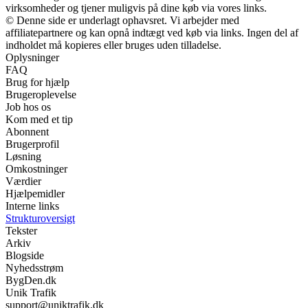
virksomheder og tjener muligvis på dine køb via vores links.
© Denne side er underlagt ophavsret. Vi arbejder med
affiliatepartnere og kan opnå indtægt ved køb via links. Ingen del af
indholdet må kopieres eller bruges uden tilladelse.
Oplysninger
FAQ
Brug for hjælp
Brugeroplevelse
Job hos os
Kom med et tip
Abonnent
Brugerprofil
Løsning
Omkostninger
Værdier
Hjælpemidler
Interne links
Strukturoversigt
Tekster
Arkiv
Blogside
Nyhedsstrøm
BygDen.dk
Unik Trafik
support@uniktrafik.dk