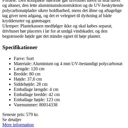
Fordele: Den kompakte størrelse gør drivhuset ideelt til små haver
og altaner, den lette aluminiums­konstruktion og de UV-beskyttende
polycarbonatplader sikrer holdbarhed, mens det åbne og aftagelige
tag giver nem adgang, og det er velegnet til dyrkning af både
krydderurter og grøntsager.
Ulemper: Plantekassen medfølger ikke og skal købes separat,
drivhuset bør placeres i læ for at undgå vindskader, og den
begrænsede højde gør det mindre egnet til høje planter.
Specifikationer
Farve: Sort
Materiale: Aluminium og 4 mm UV-bestandigt polycarbonat
Længde: 120 cm
Bredde: 80 cm
Højde: 37,6 cm
Siddehøjde: 28 cm
Emballage længde: 4 cm
Emballage bredde: 42 cm
Emballage højde: 123 cm
Varenummer: 80014338
Seneste pris:
579
kr.
Se detaljer
Mere information