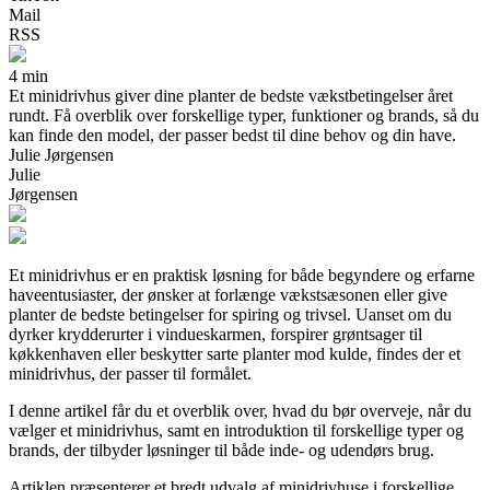
Mail
RSS
4 min
Et minidrivhus giver dine planter de bedste vækstbetingelser året
rundt. Få overblik over forskellige typer, funktioner og brands, så du
kan finde den model, der passer bedst til dine behov og din have.
Julie Jørgensen
Julie
Jørgensen
Et minidrivhus er en praktisk løsning for både begyndere og erfarne
haveentusiaster, der ønsker at forlænge vækstsæsonen eller give
planter de bedste betingelser for spiring og trivsel. Uanset om du
dyrker krydderurter i vindueskarmen, forspirer grøntsager til
køkkenhaven eller beskytter sarte planter mod kulde, findes der et
minidrivhus, der passer til formålet.
I denne artikel får du et overblik over, hvad du bør overveje, når du
vælger et minidrivhus, samt en introduktion til forskellige typer og
brands, der tilbyder løsninger til både inde- og udendørs brug.
Artiklen præsenterer et bredt udvalg af minidrivhuse i forskellige