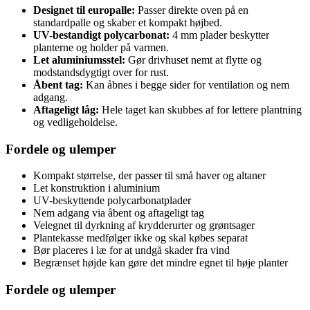
Designet til europalle:
Passer direkte oven på en
standardpalle og skaber et kompakt højbed.
UV-bestandigt polycarbonat:
4 mm plader beskytter
planterne og holder på varmen.
Let aluminiumsstel:
Gør drivhuset nemt at flytte og
modstandsdygtigt over for rust.
Åbent tag:
Kan åbnes i begge sider for ventilation og nem
adgang.
Aftageligt låg:
Hele taget kan skubbes af for lettere plantning
og vedligeholdelse.
Fordele og ulemper
Kompakt størrelse, der passer til små haver og altaner
Let konstruktion i aluminium
UV-beskyttende polycarbonatplader
Nem adgang via åbent og aftageligt tag
Velegnet til dyrkning af krydderurter og grøntsager
Plantekasse medfølger ikke og skal købes separat
Bør placeres i læ for at undgå skader fra vind
Begrænset højde kan gøre det mindre egnet til høje planter
Fordele og ulemper