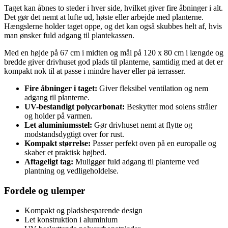
Taget kan åbnes to steder i hver side, hvilket giver fire åbninger i alt.
Det gør det nemt at lufte ud, høste eller arbejde med planterne.
Hængslerne holder taget oppe, og det kan også skubbes helt af, hvis
man ønsker fuld adgang til plantekassen.
Med en højde på 67 cm i midten og mål på 120 x 80 cm i længde og
bredde giver drivhuset god plads til planterne, samtidig med at det er
kompakt nok til at passe i mindre haver eller på terrasser.
Fire åbninger i taget:
Giver fleksibel ventilation og nem
adgang til planterne.
UV-bestandigt polycarbonat:
Beskytter mod solens stråler
og holder på varmen.
Let aluminiumsstel:
Gør drivhuset nemt at flytte og
modstandsdygtigt over for rust.
Kompakt størrelse:
Passer perfekt oven på en europalle og
skaber et praktisk højbed.
Aftageligt tag:
Muliggør fuld adgang til planterne ved
plantning og vedligeholdelse.
Fordele og ulemper
Kompakt og pladsbesparende design
Let konstruktion i aluminium