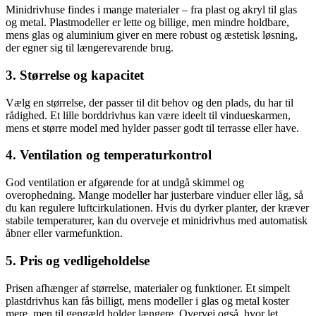
Minidrivhuse findes i mange materialer – fra plast og akryl til glas
og metal. Plastmodeller er lette og billige, men mindre holdbare,
mens glas og aluminium giver en mere robust og æstetisk løsning,
der egner sig til længerevarende brug.
3. Størrelse og kapacitet
Vælg en størrelse, der passer til dit behov og den plads, du har til
rådighed. Et lille borddrivhus kan være ideelt til vindueskarmen,
mens et større model med hylder passer godt til terrasse eller have.
4. Ventilation og temperaturkontrol
God ventilation er afgørende for at undgå skimmel og
overophedning. Mange modeller har justerbare vinduer eller låg, så
du kan regulere luftcirkulationen. Hvis du dyrker planter, der kræver
stabile temperaturer, kan du overveje et minidrivhus med automatisk
åbner eller varmefunktion.
5. Pris og vedligeholdelse
Prisen afhænger af størrelse, materialer og funktioner. Et simpelt
plastdrivhus kan fås billigt, mens modeller i glas og metal koster
mere, men til gengæld holder længere. Overvej også, hvor let