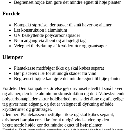
Begrænset højde kan gøre det mindre egnet til høje planter
Fordele
Kompakt størrelse, der passer til små haver og altaner
Let konstruktion i aluminium
UV-beskyttende polycarbonatplader
Nem adgang via åbent og aftageligt tag
Velegnet til dyrkning af krydderurter og grøntsager
Ulemper
Plantekasse medfølger ikke og skal købes separat
Bør placeres i læ for at undgå skader fra vind
Begrænset højde kan gøre det mindre egnet til høje planter
Fordele: Den kompakte størrelse gør drivhuset ideelt til små haver
og altaner, den lette aluminiums­konstruktion og de UV-beskyttende
polycarbonatplader sikrer holdbarhed, mens det åbne og aftagelige
tag giver nem adgang, og det er velegnet til dyrkning af både
krydderurter og grøntsager.
Ulemper: Plantekassen medfølger ikke og skal købes separat,
drivhuset bør placeres i læ for at undgå vindskader, og den
begrænsede højde gør det mindre egnet til høje planter.