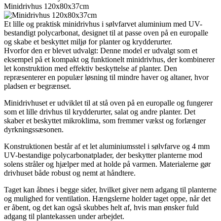
Minidrivhus 120x80x37cm
Et lille og praktisk minidrivhus i sølvfarvet aluminium med UV-
bestandigt polycarbonat, designet til at passe oven på en europalle
og skabe et beskyttet miljø for planter og krydderurter.
Hvorfor den er blevet udvalgt: Denne model er udvalgt som et
eksempel på et kompakt og funktionelt minidrivhus, der kombinerer
let konstruktion med effektiv beskyttelse af planter. Den
repræsenterer en populær løsning til mindre haver og altaner, hvor
pladsen er begrænset.
Minidrivhuset er udviklet til at stå oven på en europalle og fungerer
som et lille drivhus til krydderurter, salat og andre planter. Det
skaber et beskyttet mikroklima, som fremmer vækst og forlænger
dyrkningssæsonen.
Konstruktionen består af et let aluminiumsstel i sølvfarve og 4 mm
UV-bestandige polycarbonatplader, der beskytter planterne mod
solens stråler og hjælper med at holde på varmen. Materialerne gør
drivhuset både robust og nemt at håndtere.
Taget kan åbnes i begge sider, hvilket giver nem adgang til planterne
og mulighed for ventilation. Hængslerne holder taget oppe, når det
er åbent, og det kan også skubbes helt af, hvis man ønsker fuld
adgang til plantekassen under arbejdet.