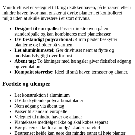
Minidrivhuset er velegnet til brug i køkkenhaven, på terrassen eller i
mindre haver, hvor man ønsker at dyrke planter i et kontrolleret
miljø uden at skulle investere i et stort drivhus.
Designet til europalle:
Passer direkte oven på en
standardpalle og kan kombineres med plantekasser.
UV-bestandigt polycarbonat:
4 mm plader beskytter
planterne og holder på varmen.
Let aluminiumsstel:
Gør drivhuset nemt at flytte og
modstandsdygtigt over for rust.
Åbent tag:
To åbninger med hængsler giver fleksibel adgang
og ventilation.
Kompakt størrelse:
Ideel til små haver, terrasser og altaner.
Fordele og ulemper
Let konstruktion i aluminium
UV-beskyttende polycarbonatplader
Nem adgang via åbent tag
Passer til standard europalle
Velegnet til mindre haver og altaner
Plantekasse medfølger ikke og skal købes separat
Bør placeres i læ for at undgå skader fra vind
Begrænset højde kan gøre det mindre egnet til høje planter