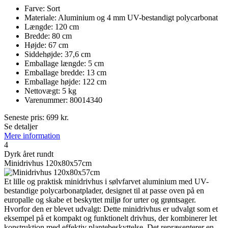
Farve: Sort
Materiale: Aluminium og 4 mm UV-bestandigt polycarbonat
Længde: 120 cm
Bredde: 80 cm
Højde: 67 cm
Siddehøjde: 37,6 cm
Emballage længde: 5 cm
Emballage bredde: 13 cm
Emballage højde: 122 cm
Nettovægt: 5 kg
Varenummer: 80014340
Seneste pris:
699
kr.
Se detaljer
Mere information
4
Dyrk året rundt
Minidrivhus 120x80x57cm
Et lille og praktisk minidrivhus i sølvfarvet aluminium med UV-
bestandige polycarbonatplader, designet til at passe oven på en
europalle og skabe et beskyttet miljø for urter og grøntsager.
Hvorfor den er blevet udvalgt: Dette minidrivhus er udvalgt som et
eksempel på et kompakt og funktionelt drivhus, der kombinerer let
konstruktion med effektiv plantebeskyttelse. Det repræsenterer en