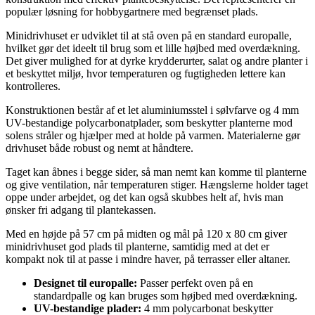
populær løsning for hobbygartnere med begrænset plads.
Minidrivhuset er udviklet til at stå oven på en standard europalle,
hvilket gør det ideelt til brug som et lille højbed med overdækning.
Det giver mulighed for at dyrke krydderurter, salat og andre planter i
et beskyttet miljø, hvor temperaturen og fugtigheden lettere kan
kontrolleres.
Konstruktionen består af et let aluminiumsstel i sølvfarve og 4 mm
UV-bestandige polycarbonatplader, som beskytter planterne mod
solens stråler og hjælper med at holde på varmen. Materialerne gør
drivhuset både robust og nemt at håndtere.
Taget kan åbnes i begge sider, så man nemt kan komme til planterne
og give ventilation, når temperaturen stiger. Hængslerne holder taget
oppe under arbejdet, og det kan også skubbes helt af, hvis man
ønsker fri adgang til plantekassen.
Med en højde på 57 cm på midten og mål på 120 x 80 cm giver
minidrivhuset god plads til planterne, samtidig med at det er
kompakt nok til at passe i mindre haver, på terrasser eller altaner.
Designet til europalle:
Passer perfekt oven på en
standardpalle og kan bruges som højbed med overdækning.
UV-bestandige plader:
4 mm polycarbonat beskytter