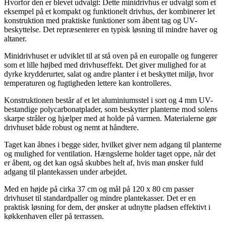
Hvorfor den er blevet udvalgt: Dette minidrivhus er udvalgt som et
eksempel på et kompakt og funktionelt drivhus, der kombinerer let
konstruktion med praktiske funktioner som åbent tag og UV-
beskyttelse. Det repræsenterer en typisk løsning til mindre haver og
altaner.
Minidrivhuset er udviklet til at stå oven på en europalle og fungerer
som et lille højbed med drivhuseffekt. Det giver mulighed for at
dyrke krydderurter, salat og andre planter i et beskyttet miljø, hvor
temperaturen og fugtigheden lettere kan kontrolleres.
Konstruktionen består af et let aluminiumsstel i sort og 4 mm UV-
bestandige polycarbonatplader, som beskytter planterne mod solens
skarpe stråler og hjælper med at holde på varmen. Materialerne gør
drivhuset både robust og nemt at håndtere.
Taget kan åbnes i begge sider, hvilket giver nem adgang til planterne
og mulighed for ventilation. Hængslerne holder taget oppe, når det
er åbent, og det kan også skubbes helt af, hvis man ønsker fuld
adgang til plantekassen under arbejdet.
Med en højde på cirka 37 cm og mål på 120 x 80 cm passer
drivhuset til standardpaller og mindre plantekasser. Det er en
praktisk løsning for dem, der ønsker at udnytte pladsen effektivt i
køkkenhaven eller på terrassen.