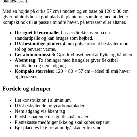
plantekassen.
Med en højde på cirka 57 cm i midten og en base på 120 x 80 cm
giver minidrivhuset god plads til planterne, samtidig med at det er
kompakt nok til at passe i mindre haver, på terrasser eller altaner.
Designet til europalle:
Passer direkte oven på en
standardpalle og kan bruges som højbed.
UV-bestandige plader:
4 mm polycarbonat beskytter mod
sol og bevarer varme.
Let aluminiumsstel:
Gør drivhuset nemt at flytte og håndtere.
Åbent tag:
To åbninger med hængsler giver fleksibel
ventilation og nem adgang.
Kompakt størrelse:
120 × 80 × 57 cm – ideel til små haver
og terrasser.
Fordele og ulemper
Let konstruktion i aluminium
UV-beskyttende polycarbonatplader
Nem adgang via åbent tag
Pladsbesparende design til små arealer
Plantekasse medfølger ikke og skal købes separat
Bør placeres i læ for at undgå skader fra vind