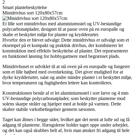
2
Smart plantebeskyttelse
Minidrivhus sort 120x80x57cm
Et lille sort minidrivhus med aluminiumsstel og UV-bestandige
polycarbonatplader, designet til at passe oven på en europalle og
skabe et beskyttet miljø for planter og krydderurter.
Hvorfor den er blevet udvalgt: Dette minidrivhus er udvalgt som et
eksempel på et kompakt og praktisk drivhus, der kombinerer let
konstruktion med effektiv beskyttelse af planter. Det repræsenterer
en funktionel løsning for hobbygartnere med begrænset plads.
Minidrivhuset er udviklet til at stå oven på en europalle og fungerer
som et lille højbed med overdækning. Det giver mulighed for at
dyrke krydderurter, salat og andre mindre planter i et beskyttet miljø,
hvor temperaturen og fugtigheden lettere kan kontrolleres.
Konstruktionen består af et let aluminiumsstel i sort farve og 4 mm
UV-bestandige polycarbonatplader, som beskytter planterne mod
solens skarpe stråler og hjælper med at holde på varmen. Dette
skaber stabile vækstbetingelser gennem sæsonen.
Taget kan åbnes i begge sider, hvilket gør det nemt at lufte ud og få
adgang til planterne. Hængslerne holder taget oppe under arbejdet,
og det kan også skubbes helt af, hvis man ønsker fri adgang til hele