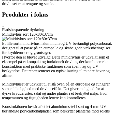
drivhuset er at rengøre og samle.
Produkter i fokus
1
Pladsbesparende dyrkning
Minidrivhus sort 120x80x37cm
Et lille sort minidrivhus i aluminium og UV-bestandigt polycarbonat,
designet til at passe på en europalle og skabe gode vækstbetingelser
for krydderurter og grøntsager.
Hvorfor den er blevet udvalgt: Dette minidrivhus er udvalgt som et
eksempel på et kompakt og funktionelt drivhus, der kombinerer let
konstruktion med praktiske funktioner som åbent tag og UV-
beskyttelse. Det repræsenterer en typisk løsning til mindre haver og
altaner.
Minidrivhuset er udviklet til at stå oven på en europalle og fungerer
som et lille højbed med drivhuseffekt. Det giver mulighed for at
dyrke krydderurter, salat og andre planter i et beskyttet miljø, hvor
temperaturen og fugtigheden lettere kan kontrolleres.
Konstruktionen består af et let aluminiumsstel i sort og 4 mm UV-
bestandige polycarbonatplader, som beskytter planterne mod solens