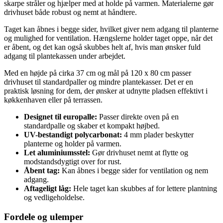
skarpe stråler og hjælper med at holde på varmen. Materialerne gør
drivhuset både robust og nemt at håndtere.
Taget kan åbnes i begge sider, hvilket giver nem adgang til planterne
og mulighed for ventilation. Hængslerne holder taget oppe, når det
er åbent, og det kan også skubbes helt af, hvis man ønsker fuld
adgang til plantekassen under arbejdet.
Med en højde på cirka 37 cm og mål på 120 x 80 cm passer
drivhuset til standardpaller og mindre plantekasser. Det er en
praktisk løsning for dem, der ønsker at udnytte pladsen effektivt i
køkkenhaven eller på terrassen.
Designet til europalle:
Passer direkte oven på en
standardpalle og skaber et kompakt højbed.
UV-bestandigt polycarbonat:
4 mm plader beskytter
planterne og holder på varmen.
Let aluminiumsstel:
Gør drivhuset nemt at flytte og
modstandsdygtigt over for rust.
Åbent tag:
Kan åbnes i begge sider for ventilation og nem
adgang.
Aftageligt låg:
Hele taget kan skubbes af for lettere plantning
og vedligeholdelse.
Fordele og ulemper